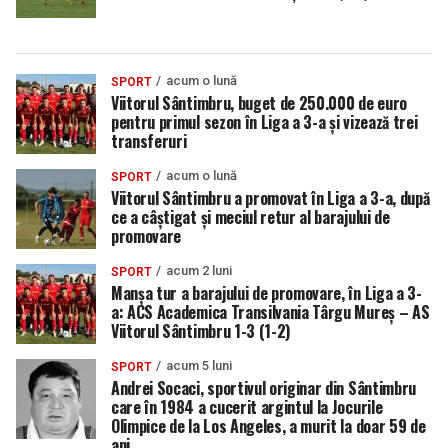
acum o lună
SPORT
Viitorul Sântimbru, buget de 250.000 de euro
pentru primul sezon în Liga a 3-a și vizează trei
transferuri
acum o lună
SPORT
Viitorul Sântimbru a promovat în Liga a 3-a, după
ce a câștigat și meciul retur al barajului de
promovare
acum 2 luni
SPORT
Manșa tur a barajului de promovare, în Liga a 3-
a: ACS Academica Transilvania Târgu Mureș – AS
Viitorul Sântimbru 1-3 (1-2)
acum 5 luni
SPORT
Andrei Socaci, sportivul originar din Sântimbru
care în 1984 a cucerit argintul la Jocurile
Olimpice de la Los Angeles, a murit la doar 59 de
ani