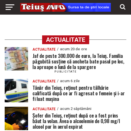
ACTUALITATE
acum 20 de ore
ACTUALITATE
Jaf de peste 300.000 de euro, la Teiuș. Familia
păgubită susține că ancheta bate pasul pe loc,
la aproape o lună de la spargere
PUBLICITATE
acum 6 zile
ACTUALITATE
Tânăr din Teiuș, reținut pentru tâlhărie
calificată după ce ar fi agresat o femeie și i-ar
fi luat mașina
acum 2 săptămâni
ACTUALITATE
Șofer din Teiuș, reținut după ce a fost prins
băut la volan. Avea o alcoolemie de 0,98 mg/l
alcool pur în aerul expirat