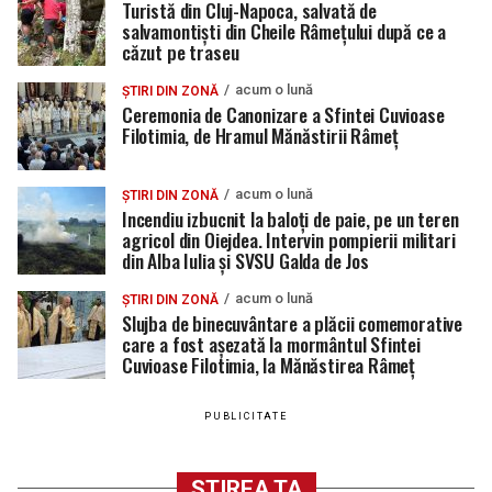
Turistă din Cluj-Napoca, salvată de
salvamontiști din Cheile Râmețului după ce a
căzut pe traseu
acum o lună
ȘTIRI DIN ZONĂ
Ceremonia de Canonizare a Sfintei Cuvioase
Filotimia, de Hramul Mănăstirii Râmeț
acum o lună
ȘTIRI DIN ZONĂ
Incendiu izbucnit la baloți de paie, pe un teren
agricol din Oiejdea. Intervin pompierii militari
din Alba Iulia și SVSU Galda de Jos
acum o lună
ȘTIRI DIN ZONĂ
Slujba de binecuvântare a plăcii comemorative
care a fost așezată la mormântul Sfintei
Cuvioase Filotimia, la Mănăstirea Râmeț
PUBLICITATE
ȘTIREA TA