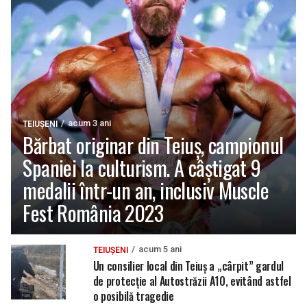
acum 3 ani
TEIUȘENI
Bărbat originar din Teiuș, campionul
Spaniei la culturism. A câștigat 9
medalii într-un an, inclusiv Muscle
Fest România 2023
acum 5 ani
TEIUȘENI
Un consilier local din Teiuș a „cârpit” gardul
de protecție al Autostrăzii A10, evitând astfel
o posibilă tragedie