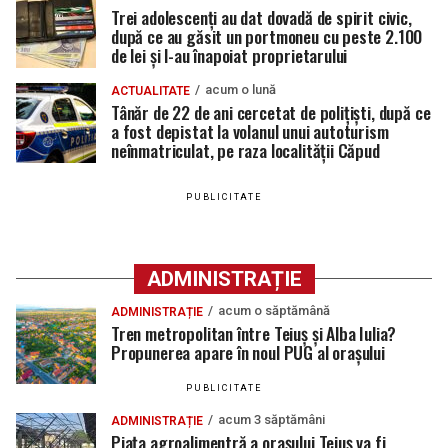
Trei adolescenți au dat dovadă de spirit civic,
după ce au găsit un portmoneu cu peste 2.100
de lei și l-au înapoiat proprietarului
acum o lună
ACTUALITATE
Tânăr de 22 de ani cercetat de polițiști, după ce
a fost depistat la volanul unui autoturism
neînmatriculat, pe raza localității Căpud
PUBLICITATE
ADMINISTRAȚIE
acum o săptămână
ADMINISTRAȚIE
Tren metropolitan între Teiuș și Alba Iulia?
Propunerea apare în noul PUG al orașului
PUBLICITATE
acum 3 săptămâni
ADMINISTRAȚIE
Piața agroalimentră a orașului Teiuș va fi