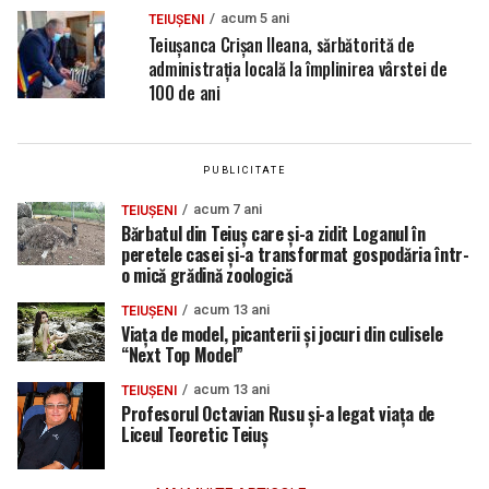
acum 5 ani
TEIUȘENI
Teiușanca Crișan Ileana, sărbătorită de
administrația locală la împlinirea vârstei de
100 de ani
PUBLICITATE
acum 7 ani
TEIUȘENI
Bărbatul din Teiuș care și-a zidit Loganul în
peretele casei şi-a transformat gospodăria într-
o mică grădină zoologică
acum 13 ani
TEIUȘENI
Viaţa de model, picanterii şi jocuri din culisele
“Next Top Model”
acum 13 ani
TEIUȘENI
Profesorul Octavian Rusu şi-a legat viaţa de
Liceul Teoretic Teiuş