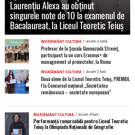
Laurențiu Alexa au obținut
singurele note de 10 la examenul de
Bacalaureat, la Liceul Teoretic Teiuș
acum o lună
ÎNVĂȚĂMÂNT-CULTURĂ
Profesor de la Școala Gimnazială Stremț,
participant la un curs Erasmus+ de
management al proiectelor, la Roma
acum 2 luni
ÎNVĂȚĂMÂNT-CULTURĂ
Două eleve de la Liceul Teoretic Teiuș, PREMIUL
I la Concursul național „Societatea
românească – societate europeană”
acum 4 luni
ÎNVĂȚĂMÂNT-CULTURĂ
Performanță remarcabilă pentru Liceul Teoretic
Teiuș la Olimpiada Națională de Geografie