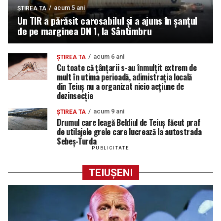
acum 5 ani
ȘTIREA TA
Un TIR a părăsit carosabilul și a ajuns în șanțul
de pe marginea DN 1, la Sântimbru
acum 6 ani
ȘTIREA TA
Cu toate că țânțarii s-au înmulțit extrem de
mult în utima perioadă, adimistrația locală
din Teiuș nu a organizat nicio acțiune de
dezinsecție
acum 9 ani
ȘTIREA TA
Drumul care leagă Beldiul de Teiuș făcut praf
de utilajele grele care lucrează la autostrada
Sebeș-Turda
PUBLICITATE
TEIUȘENI