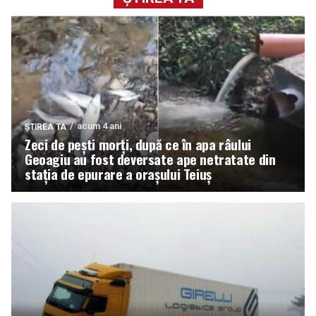
acum 4 ani
ȘTIREA TA
Zeci de pești morți, după ce în apa râului
Geoagiu au fost deversate ape netratate din
stația de epurare a orașului Teiuș