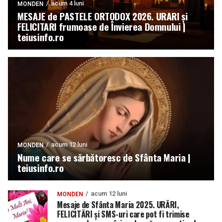
acum 4 luni
MONDEN
MESAJE de PASTELE ORTODOX 2026. URARI și
FELICITARI frumoase de Învierea Domnului |
teiusinfo.ro
acum 12 luni
MONDEN
Nume care se sărbătoresc de Sfânta Maria |
teiusinfo.ro
acum 12 luni
MONDEN
Mesaje de Sfânta Maria 2025. URĂRI,
FELICITĂRI și SMS-uri care pot fi trimise