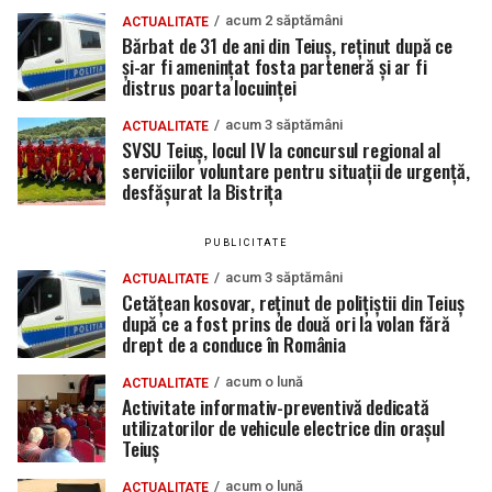
acum 2 săptămâni
ACTUALITATE
Bărbat de 31 de ani din Teiuș, reținut după ce
și-ar fi amenințat fosta parteneră și ar fi
distrus poarta locuinței
acum 3 săptămâni
ACTUALITATE
SVSU Teiuș, locul IV la concursul regional al
serviciilor voluntare pentru situații de urgență,
desfășurat la Bistrița
PUBLICITATE
acum 3 săptămâni
ACTUALITATE
Cetățean kosovar, reținut de polițiștii din Teiuș
după ce a fost prins de două ori la volan fără
drept de a conduce în România
acum o lună
ACTUALITATE
Activitate informativ-preventivă dedicată
utilizatorilor de vehicule electrice din orașul
Teiuș
acum o lună
ACTUALITATE