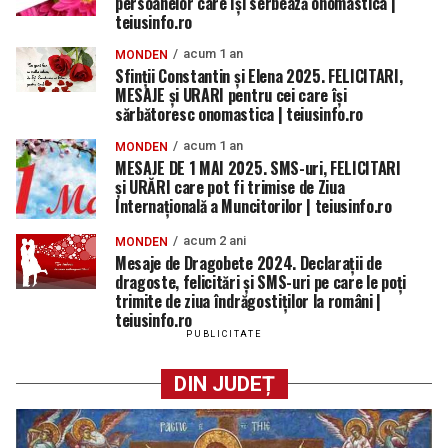
persoanelor care își serbează onomastica |
teiusinfo.ro
acum 1 an
MONDEN
Sfinții Constantin și Elena 2025. FELICITARI,
MESAJE și URARI pentru cei care își
sărbătoresc onomastica | teiusinfo.ro
acum 1 an
MONDEN
MESAJE DE 1 MAI 2025. SMS-uri, FELICITARI
şi URĂRI care pot fi trimise de Ziua
Internaţională a Muncitorilor | teiusinfo.ro
acum 2 ani
MONDEN
Mesaje de Dragobete 2024. Declaraţii de
dragoste, felicitări şi SMS-uri pe care le poţi
trimite de ziua îndrăgostiţilor la români |
teiusinfo.ro
PUBLICITATE
DIN JUDEȚ