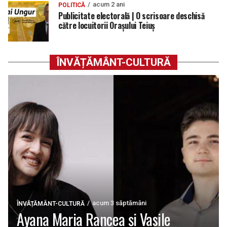
acum 2 ani
POLITICĂ
Publicitate electorală | O scrisoare deschisă
către locuitorii Orașului Teiuș
ÎNVĂȚĂMÂNT-CULTURĂ
acum 3 săptămâni
ÎNVĂȚĂMÂNT-CULTURĂ
Ayana Maria Rancea și Vasile