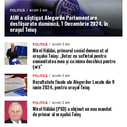
acum 2 ani
POLITICĂ
AUR a câștigat Alegerile Parlamentare
desfășurate duminică, 1 Decembrie 2024, în
orașul Teiuș
acum 2 ani
POLITICĂ
Mirel Hălălai, primarul social democrat al
orașului Teiuș: „Votez cu sufletul pentru
comunitatea mea și cu inima deschisă pentru
țară”
acum 2 ani
POLITICĂ
Rezultatele finale ale Alegerilor Locale din 9
iunie 2024, pentru orașul Teiuș
acum 2 ani
POLITICĂ
Mirel Hălălai (PSD) a obținut un nou mandat
de primar al orașului Teiuș