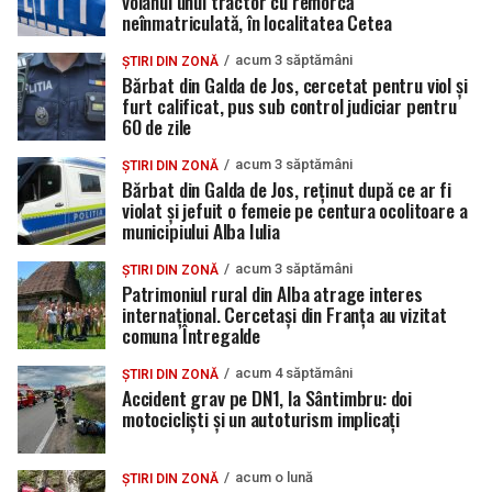
volanul unui tractor cu remorcă
neînmatriculată, în localitatea Cetea
acum 3 săptămâni
ȘTIRI DIN ZONĂ
Bărbat din Galda de Jos, cercetat pentru viol și
furt calificat, pus sub control judiciar pentru
60 de zile
acum 3 săptămâni
ȘTIRI DIN ZONĂ
Bărbat din Galda de Jos, reținut după ce ar fi
violat și jefuit o femeie pe centura ocolitoare a
municipiului Alba Iulia
acum 3 săptămâni
ȘTIRI DIN ZONĂ
Patrimoniul rural din Alba atrage interes
internațional. Cercetași din Franța au vizitat
comuna Întregalde
acum 4 săptămâni
ȘTIRI DIN ZONĂ
Accident grav pe DN1, la Sântimbru: doi
motocicliști și un autoturism implicați
acum o lună
ȘTIRI DIN ZONĂ