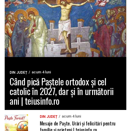
acum 4 luni
DIN JUDEȚ
Când pică Paștele ortodox și cel
catolic în 2027, dar și în următorii
ani | teiusinfo.ro
acum 4 luni
DIN JUDEȚ
Mesaje de Paște. Urări și felicitări pentru
familie și prieteni | teiusinfo.ro