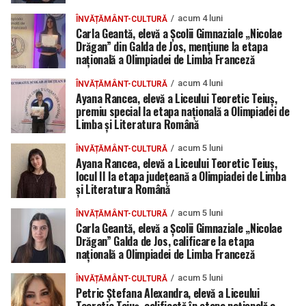
acum 4 luni
ÎNVĂȚĂMÂNT-CULTURĂ
Carla Geantă, elevă a Școlii Gimnaziale „Nicolae
Drăgan” din Galda de Jos, mențiune la etapa
națională a Olimpiadei de Limba Franceză
acum 4 luni
ÎNVĂȚĂMÂNT-CULTURĂ
Ayana Rancea, elevă a Liceului Teoretic Teiuș,
premiu special la etapa națională a Olimpiadei de
Limba și Literatura Română
acum 5 luni
ÎNVĂȚĂMÂNT-CULTURĂ
Ayana Rancea, elevă a Liceului Teoretic Teiuș,
locul II la etapa județeană a Olimpiadei de Limba
și Literatura Română
acum 5 luni
ÎNVĂȚĂMÂNT-CULTURĂ
Carla Geantă, elevă a Școlii Gimnaziale „Nicolae
Drăgan” Galda de Jos, calificare la etapa
națională a Olimpiadei de Limba Franceză
acum 5 luni
ÎNVĂȚĂMÂNT-CULTURĂ
Petric Ștefana Alexandra, elevă a Liceului