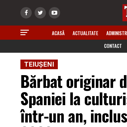
ACASĂ
ACTUALITATE
ADMINISTR
CONTACT
TEIUȘENI
Bărbat originar d
Spaniei la cultur
într-un an, inclu