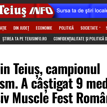
AȚIE
DIN JUDEȚ
ECONOMIE
POLITICĂ
SOCIETATE
ȘTIREA TA PE TEIUSINFO.RO
CONFIDENȚIALITATE ȘI POLITICĂ 
in Teiuș, campionul
ism. A câștigat 9 med
siv Muscle Fest Româ