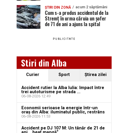
acum 2 săptămâni
ȘTIRI DIN ZONĂ
Cum s-a produs accidentul de la
Stremț în urma căruia un șofer
de 71 de ani a ajuns la spital
PUBLICITATE
Stiri din Alba
Curier
Sport
Ştirea zilei
Accident rutier la Alba Iulia: Impact între
trei autoturisme pe strada ...
06-08-2026 12:49
Economii serioase la energie într-un
oraș din Alba: iluminatul public, restrâns
06-08-2026 11:53
Accident pe DJ 107 M: Un tânăr de 21 de
ani, ,,beat mangă”, ...