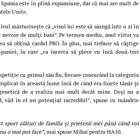
n Spania este în plină expansiune, dar că mai are mult de
atele Unite.
vul mărturisește că „visul lui este să ajungă într-o zi în
e nevoie de mulți bani”. Pe termen mediu, anul viitor va
a să obțină cardul PRO. În plus, mai trebuie să câștige
paniei, în care „va încerca să plece cu încă două-trei
ompetiție cu primul său fiu, fiecare concurând la categoria
mplicat în această lume încă de când era foarte tânăr și
 genetică de a realiza mai mult decât mine. Deși nu a
d, văd în el un potențial incredibil”, spune cu mândrie
t sport alături de familia și prietenii mei până când voi
nu o mai pot face”
, mai spune Mihai pentru HA10.