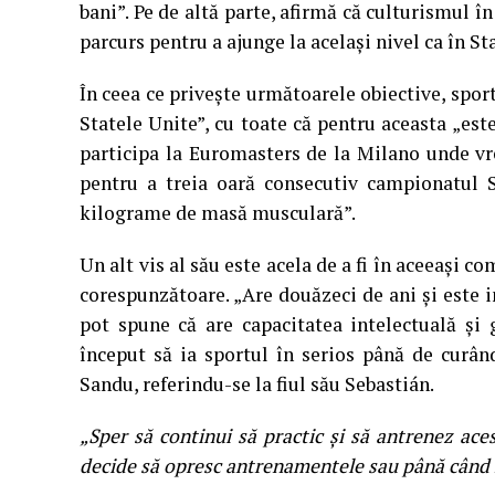
bani”. Pe de altă parte, afirmă că culturismul î
parcurs pentru a ajunge la același nivel ca în St
În ceea ce privește următoarele obiective, sporti
Statele Unite”, cu toate că pentru aceasta „est
participa la Euromasters de la Milano unde vre
pentru a treia oară consecutiv campionatul S
kilograme de masă musculară”.
Un alt vis al său este acela de a fi în aceeași c
corespunzătoare. „Are douăzeci de ani și este i
pot spune că are capacitatea intelectuală și
început să ia sportul în serios până de curân
Sandu, referindu-se la fiul său Sebastián.
„Sper să continui să practic și să antrenez aces
decide să opresc antrenamentele sau până când 