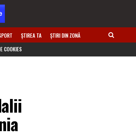
SPORT
ȘTIREA TA
ȘTIRI DIN ZONĂ
DE COOKIES
alii
nia