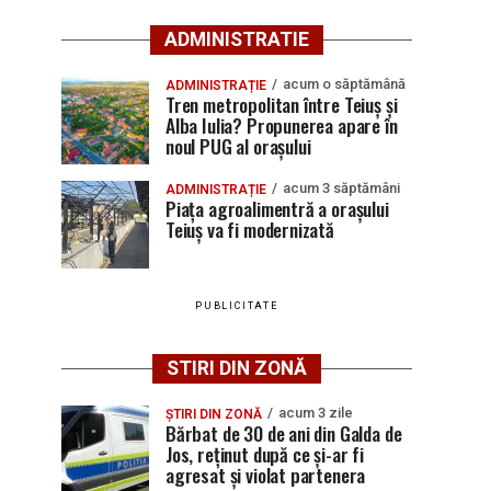
ADMINISTRATIE
acum o săptămână
ADMINISTRAȚIE
Tren metropolitan între Teiuș și
Alba Iulia? Propunerea apare în
noul PUG al orașului
acum 3 săptămâni
ADMINISTRAȚIE
Piața agroalimentră a orașului
Teiuș va fi modernizată
PUBLICITATE
STIRI DIN ZONĂ
acum 3 zile
ȘTIRI DIN ZONĂ
Bărbat de 30 de ani din Galda de
Jos, reținut după ce și-ar fi
agresat și violat partenera