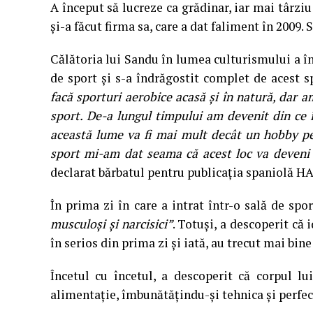
A început să lucreze ca grădinar, iar mai târziu
și-a făcut firma sa, care a dat faliment în 2009.
Călătoria lui Sandu în lumea culturismului a în
de sport și s-a îndrăgostit complet de acest s
facă sporturi aerobice acasă și în natură, dar a
sport. De-a lungul timpului am devenit din ce 
această lume va fi mai mult decât un hobby pe
sport mi-am dat seama că acest loc va deveni 
declarat bărbatul pentru publicația spaniolă HA
În prima zi în care a intrat într-o sală de spo
musculoși și narcisici”
. Totuși, a descoperit că
în serios din prima zi și iată, au trecut mai bine
Încetul cu încetul, a descoperit că corpul lu
alimentație, îmbunătățindu-și tehnica și perfec