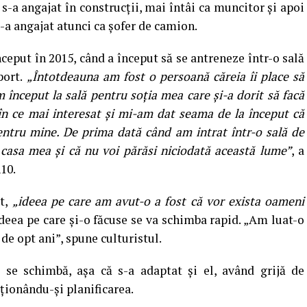
 s-a angajat în construcții, mai întâi ca muncitor și apoi
 S-a angajat atunci ca șofer de camion.
ceput în 2015, când a început să se antreneze într-o sală
port.
„Întotdeauna am fost o persoană căreia îi place să
m început la sală pentru soția mea care și-a dorit să facă
în ce mai interesat și mi-am dat seama de la început că
ntru mine. De prima dată când am intrat într-o sală de
casa mea și că nu voi părăsi niciodată această lume”
, a
10.
rt,
„ideea pe care am avut-o a fost că vor exista oameni
 ideea pe care și-o făcuse se va schimba rapid. „Am luat-o
 de opt ani”, spune culturistul.
i se schimbă, așa că s-a adaptat și el, având grijă de
ționându-și planificarea.