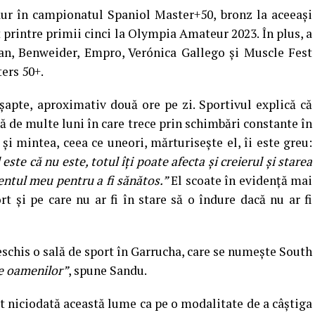
aur în campionatul Spaniol Master+50, bronz la aceeași
 printre primii cinci la Olympia Amateur 2023. În plus, a
, Benweider, Empro, Verónica Gallego și Muscle Fest
ers 50+.
șapte, aproximativ două ore pe zi. Sportivul explică că
 de multe luni în care trece prin schimbări constante în
 și mintea, ceea ce uneori, mărturisește el, îi este greu:
 este că nu este, totul îți poate afecta și creierul și starea
ientul meu pentru a fi sănătos.”
El scoate în evidență mai
rt și pe care nu ar fi în stare să o îndure dacă nu ar fi
eschis o sală de sport în Garrucha, care se numește South
ne oamenilor”
, spune Sandu.
t niciodată această lume ca pe o modalitate de a câștiga