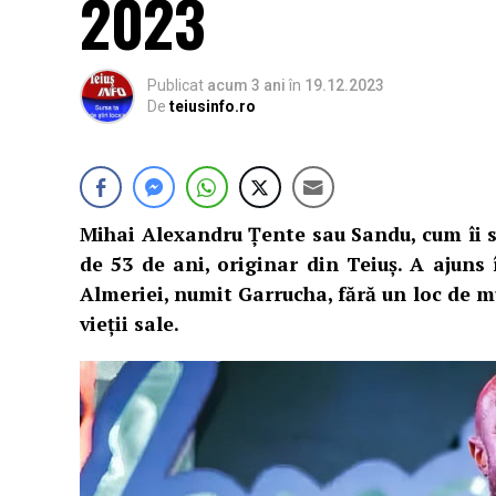
2023
Publicat
acum 3 ani
în
19.12.2023
De
teiusinfo.ro
Mihai Alexandru Țente sau Sandu, cum îi spu
de 53 de ani, originar din Teiuș. A ajuns
Almeriei, numit Garrucha, fără un loc de mu
vieții sale.