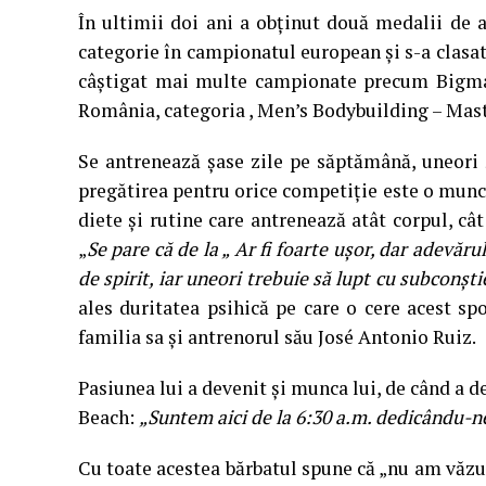
În ultimii doi ani a obținut două medalii de 
categorie în campionatul european și s-a clasat
câștigat mai multe campionate precum Bigman
România, categoria , Men’s Bodybuilding – Mast
Se antrenează șase zile pe săptămână, uneori 
pregătirea pentru orice competiție este o muncă
diete și rutine care antrenează atât corpul, cât
„
Se pare că de la „ Ar fi foarte ușor, dar adevărul
de spirit, iar uneori trebuie să lupt cu subconșt
ales duritatea psihică pe care o cere acest spo
familia sa și antrenorul său José Antonio Ruiz.
Pasiunea lui a devenit și munca lui, de când a d
Beach:
„Suntem aici de la 6:30 a.m. dedicându-
Cu toate acestea bărbatul spune că „nu am văzu