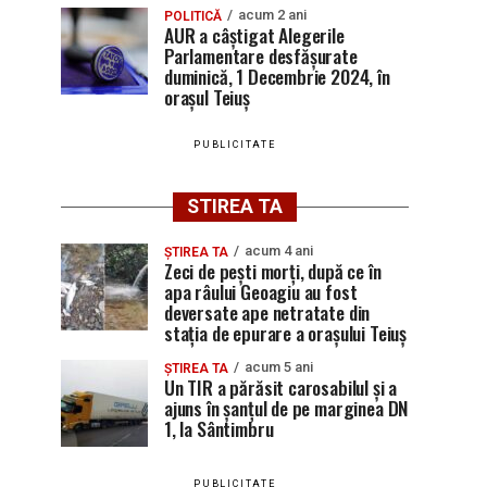
acum 2 ani
POLITICĂ
AUR a câștigat Alegerile
Parlamentare desfășurate
duminică, 1 Decembrie 2024, în
orașul Teiuș
PUBLICITATE
STIREA TA
acum 4 ani
ȘTIREA TA
Zeci de pești morți, după ce în
apa râului Geoagiu au fost
deversate ape netratate din
stația de epurare a orașului Teiuș
acum 5 ani
ȘTIREA TA
Un TIR a părăsit carosabilul și a
ajuns în șanțul de pe marginea DN
1, la Sântimbru
PUBLICITATE