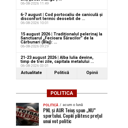
06-08-2026 11:49
6-7 august | Cod portocaliu de caniculă și
disconfort termic deosebit de ...
06-08-2026 10:01
15 august 2026 | Tradiționalul pelerinaj la
Sanctuarul „Fecioara Săracilor” de la
Cărbunari (Blaj): ...
06-08-2026 09:29
21-23 august 2026 | Alba Iulia devine,
timp de trei zile, capitala metalului ...
06-08-2026 03:01
Actualitate
Politică
Opinii
POLITICA
acum o lună
POLITICĂ
PNL și AUR Teiuș spun „NU”
sportului. Copiii plătesc prețul
unui vot politic