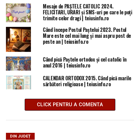
Mesaje de PAȘTELE CATOLIC 2024.
FELICITARI, URARI și SMS-uri pe care le poţi
trimite celor dragi | teiusinfo.ro
Când începe Postul Paștelui 2023. Postul
Mare este cel mai lung și mai aspru post de
peste an | teiusinfo.ro
Când pică Paștele ortodox și cel catolic în
anul 2016 | teiusinfo.ro
CALENDAR ORTODOX 2015. Când pică marile
sărbători religioase | teiusinfo.ro
CLICK PENTRU A COMENTA
DIN JUDEȚ