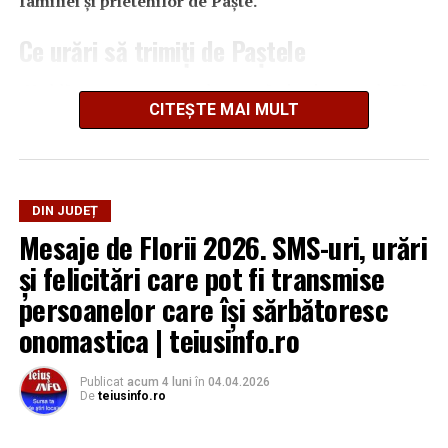
familiei și prietenilor de Paște.
Ce urări să trimiți de Paștele
„Umblă veste-n tot orașul, cum că vine iepurașul, Să vă
CITEȘTE MAI MULT
aducă pe-nserat, Paști bun și Luminat!”
„Simte-te bine de Paște și înfruptă-te cu bucate.
Bucură-te ca daltonistul când vede ouă colorate”
DIN JUDEȚ
Mesaje de Florii 2026. SMS-uri, urări
și felicitări care pot fi transmise
persoanelor care îşi sărbătoresc
onomastica | teiusinfo.ro
Publicat
acum 4 luni
în
04.04.2026
De
teiusinfo.ro