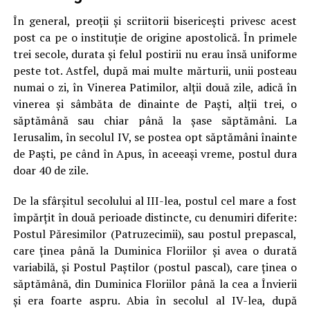
În general, preoţii şi scriitorii bisericeşti privesc acest
post ca pe o instituţie de origine apostolică. În primele
trei secole, durata şi felul postirii nu erau însă uniforme
peste tot. Astfel, după mai multe mărturii, unii posteau
numai o zi, în Vinerea Patimilor, alţii două zile, adică în
vinerea şi sâmbăta de dinainte de Paşti, alţii trei, o
săptămână sau chiar până la şase săptămâni. La
Ierusalim, în secolul IV, se postea opt săptămâni înainte
de Paşti, pe când în Apus, în aceeaşi vreme, postul dura
doar 40 de zile.
De la sfârşitul secolului al III-lea, postul cel mare a fost
împărţit în două perioade distincte, cu denumiri diferite:
Postul Păresimilor (Patruzecimii), sau postul prepascal,
care ţinea până la Duminica Floriilor şi avea o durată
variabilă, şi Postul Paştilor (postul pascal), care ţinea o
săptămână, din Duminica Floriilor până la cea a Învierii
şi era foarte aspru. Abia în secolul al IV-lea, după