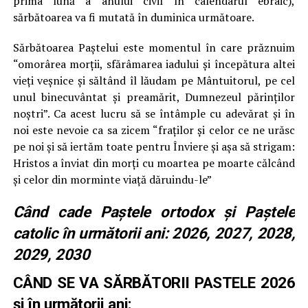
prima lună a anului civil în calendarul ebraic),
sărbătoarea va fi mutată în duminica următoare.
Sărbătoarea Paştelui este momentul în care prăznuim
“omorârea morţii, sfărâmarea iadului şi începătura altei
vieţi veşnice şi săltând îl lăudam pe Mântuitorul, pe cel
unul binecuvântat şi preamărit, Dumnezeul părinţilor
noştri”. Ca acest lucru să se întâmple cu adevărat şi în
noi este nevoie ca sa zicem “fraţilor şi celor ce ne urăsc
pe noi şi să iertăm toate pentru Înviere şi aşa să strigam:
Hristos a înviat din morţi cu moartea pe moarte călcând
şi celor din morminte viaţă dăruindu-le”
Când cade Paștele ortodox și Paștele
catolic în următorii ani: 2026, 2027, 2028,
2029, 2030
CÂND SE VA SĂRBĂTORII PASTELE 2026
și în următorii ani: