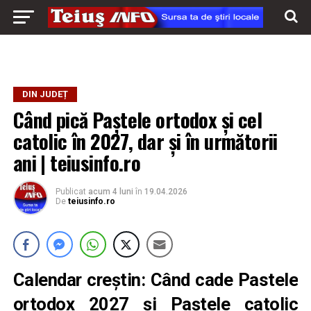
DIN JUDEȚ
Când pică Paștele ortodox și cel
catolic în 2027, dar și în următorii
ani | teiusinfo.ro
Publicat
acum 4 luni
în
19.04.2026
De
teiusinfo.ro
Calendar creștin:
Când cade Pastele
ortodox 2027
și Paștele catolic