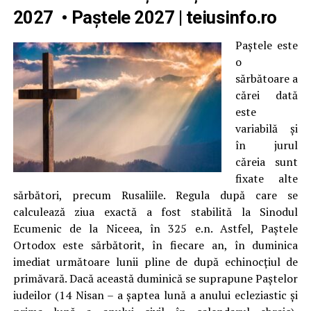
2027
•
Paștele 2027
| teiusinfo.ro
Paştele este
o
sărbătoare a
cărei dată
este
variabilă şi
în jurul
căreia sunt
fixate alte
sărbători, precum Rusaliile. Regula după care se
calculează ziua exactă a fost stabilită la Sinodul
Ecumenic de la Niceea, în 325 e.n. Astfel, Paştele
Ortodox este sărbătorit, în fiecare an, în duminica
imediat următoare lunii pline de după echinocţiul de
primăvară. Dacă această duminică se suprapune Paştelor
iudeilor (14 Nisan – a şaptea lună a anului ecleziastic şi