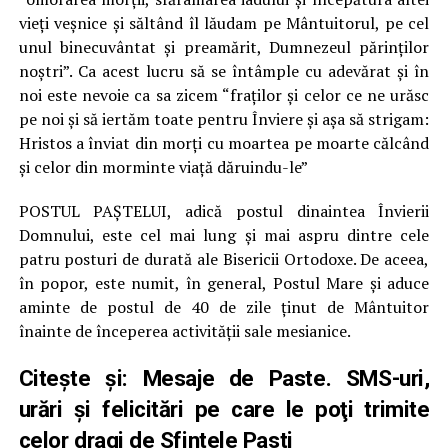
vieţi veşnice şi săltând îl lăudam pe Mântuitorul, pe cel
unul binecuvântat şi preamărit, Dumnezeul părinţilor
noştri”. Ca acest lucru să se întâmple cu adevărat şi în
noi este nevoie ca sa zicem “fraţilor şi celor ce ne urăsc
pe noi şi să iertăm toate pentru Înviere şi aşa să strigam:
Hristos a înviat din morţi cu moartea pe moarte călcând
şi celor din morminte viaţă dăruindu-le”
POSTUL PAŞTELUI, adică postul dinaintea Învierii
Domnului, este cel mai lung şi mai aspru dintre cele
patru posturi de durată ale Bisericii Ortodoxe. De aceea,
în popor, este numit, în general, Postul Mare şi aduce
aminte de postul de 40 de zile ţinut de Mântuitor
înainte de începerea activităţii sale mesianice.
Citește și:
Mesaje de Paste. SMS-uri,
urări şi felicitări pe care le poţi trimite
celor dragi de Sfintele Pasti