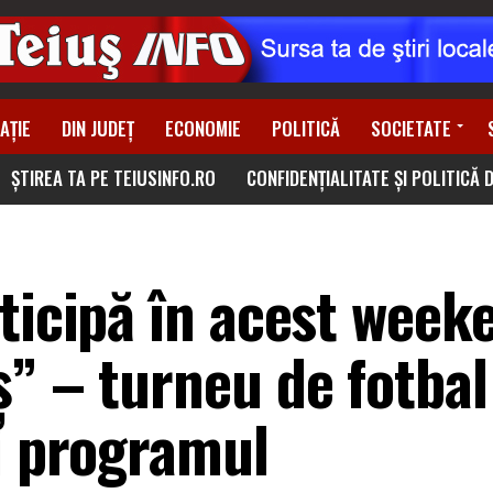
AȚIE
DIN JUDEȚ
ECONOMIE
POLITICĂ
SOCIETATE
ȘTIREA TA PE TEIUSINFO.RO
CONFIDENȚIALITATE ȘI POLITICĂ 
ticipă în acest week
ș” – turneu de fotbal
zi programul