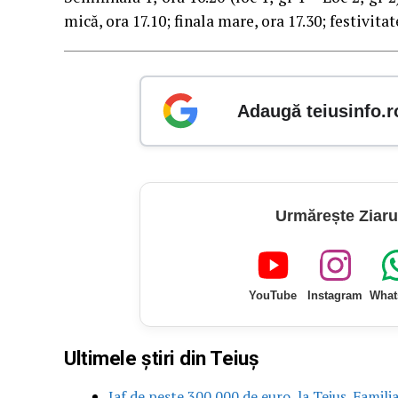
mică, ora 17.10; finala mare, ora 17.30; festivita
Adaugă teiusinfo.r
Urmărește Ziaru
YouTube
Instagram
What
Ultimele știri din Teiuș
Jaf de peste 300.000 de euro, la Teiuș. Famili