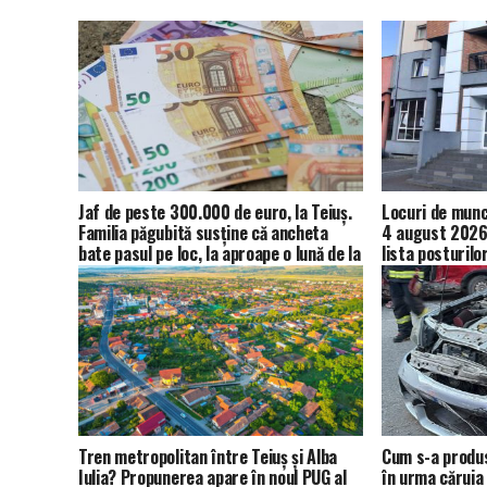
Jaf de peste 300.000 de euro, la Teiuș.
Locuri de muncă
Familia păgubită susține că ancheta
4 august 2026.
bate pasul pe loc, la aproape o lună de la
lista posturilo
spargere
Tren metropolitan între Teiuș și Alba
Cum s-a produs
Iulia? Propunerea apare în noul PUG al
în urma căruia 