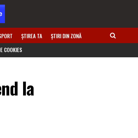
SPORT
ȘTIREA TA
ȘTIRI DIN ZONĂ
DE COOKIES
end la