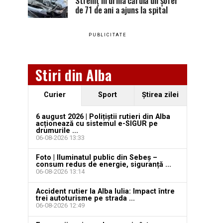
Stremț în urma căruia un șofer
de 71 de ani a ajuns la spital
PUBLICITATE
Stiri din Alba
Curier
Sport
Ştirea zilei
6 august 2026 | Polițiștii rutieri din Alba
acționează cu sistemul e-SIGUR pe
drumurile ...
06-08-2026 13:33
Foto | Iluminatul public din Sebeș –
consum redus de energie, siguranță ...
06-08-2026 13:14
Accident rutier la Alba Iulia: Impact între
trei autoturisme pe strada ...
06-08-2026 12:49