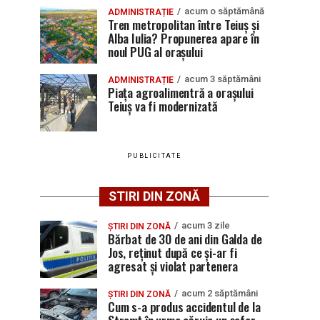
acum o săptămână
ADMINISTRAȚIE
Tren metropolitan între Teiuș și
Alba Iulia? Propunerea apare în
noul PUG al orașului
acum 3 săptămâni
ADMINISTRAȚIE
Piața agroalimentră a orașului
Teiuș va fi modernizată
PUBLICITATE
STIRI DIN ZONĂ
acum 3 zile
ȘTIRI DIN ZONĂ
Bărbat de 30 de ani din Galda de
Jos, reținut după ce și-ar fi
agresat și violat partenera
acum 2 săptămâni
ȘTIRI DIN ZONĂ
Cum s-a produs accidentul de la