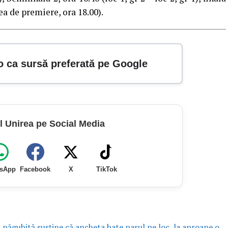
tea de premiere, ora 18.00).
o ca sursă preferată pe Google
l Unirea pe Social Media
sApp
Facebook
X
TikTok
a păgubită susține că ancheta bate pasul pe loc, la aproape o