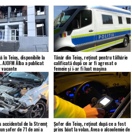
 în Teiuș, disponibile la
Tânăr din Teiuș, reținut pentru tâlhărie
 AJOFM Alba a publicat
calificată după ce ar fi agresat o
r vacante
femeie și i-ar fi luat mașina
 accidentul de la Stremț
Șofer din Teiuș, reținut după ce a fost
un șofer de 71 de ani a
prins băut la volan. Avea o alcoolemie de