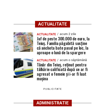
ACTUALITATE
acum 2 zile
ACTUALITATE
Jaf de peste 300.000 de euro, la
Teiuș. Familia păgubită susține
că ancheta bate pasul pe loc, la
aproape o lună de la spargere
acum o săptămână
ACTUALITATE
Tânăr din Teiuș, reținut pentru
tâlhărie calificată după ce ar fi
agresat o femeie și i-ar fi luat
mașina
PUBLICITATE
ADMINISTRATIE