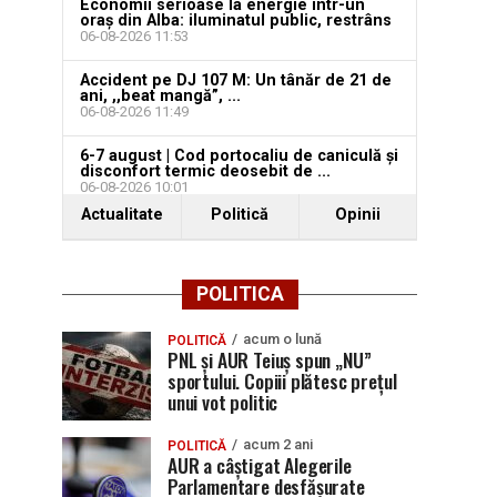
Economii serioase la energie într-un
oraș din Alba: iluminatul public, restrâns
06-08-2026 11:53
Accident pe DJ 107 M: Un tânăr de 21 de
ani, ,,beat mangă”, ...
06-08-2026 11:49
6-7 august | Cod portocaliu de caniculă și
disconfort termic deosebit de ...
06-08-2026 10:01
Actualitate
Politică
Opinii
POLITICA
acum o lună
POLITICĂ
PNL și AUR Teiuș spun „NU”
sportului. Copiii plătesc prețul
unui vot politic
acum 2 ani
POLITICĂ
AUR a câștigat Alegerile
Parlamentare desfășurate