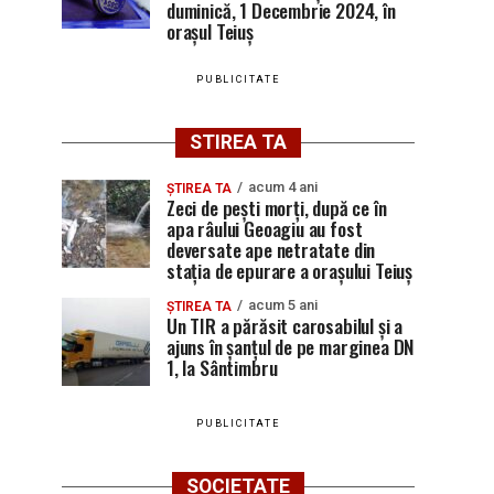
duminică, 1 Decembrie 2024, în
orașul Teiuș
PUBLICITATE
STIREA TA
acum 4 ani
ȘTIREA TA
Zeci de pești morți, după ce în
apa râului Geoagiu au fost
deversate ape netratate din
stația de epurare a orașului Teiuș
acum 5 ani
ȘTIREA TA
Un TIR a părăsit carosabilul și a
ajuns în șanțul de pe marginea DN
1, la Sântimbru
PUBLICITATE
SOCIETATE