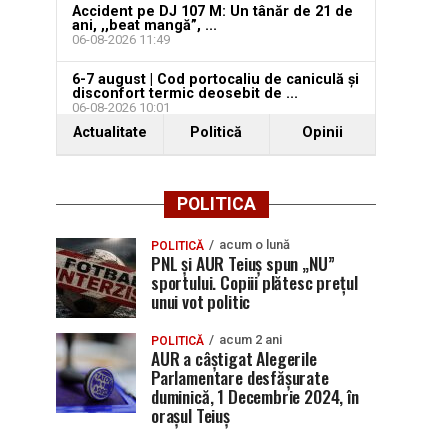
Accident pe DJ 107 M: Un tânăr de 21 de
ani, ,,beat mangă”, ...
06-08-2026 11:49
6-7 august | Cod portocaliu de caniculă și
disconfort termic deosebit de ...
06-08-2026 10:01
Actualitate
Politică
Opinii
POLITICA
acum o lună
POLITICĂ
PNL și AUR Teiuș spun „NU”
sportului. Copiii plătesc prețul
unui vot politic
acum 2 ani
POLITICĂ
AUR a câștigat Alegerile
Parlamentare desfășurate
duminică, 1 Decembrie 2024, în
orașul Teiuș