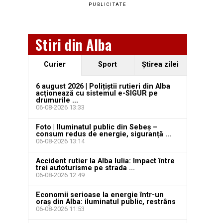
PUBLICITATE
Stiri din Alba
Curier
Sport
Ştirea zilei
6 august 2026 | Polițiștii rutieri din Alba
acționează cu sistemul e-SIGUR pe
drumurile ...
06-08-2026 13:33
Foto | Iluminatul public din Sebeș –
consum redus de energie, siguranță ...
06-08-2026 13:14
Accident rutier la Alba Iulia: Impact între
trei autoturisme pe strada ...
06-08-2026 12:49
Economii serioase la energie într-un
oraș din Alba: iluminatul public, restrâns
06-08-2026 11:53