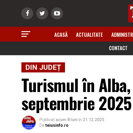
ACASĂ
ACTUALITATE
ADMINISTR
CONTACT
DIN JUDEȚ
Turismul în Alba,
septembrie 2025 
Publicat
acum 8 luni
în
21.12.2025
De
teiusinfo.ro