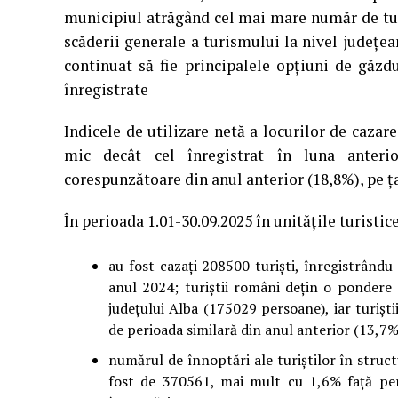
municipiul atrăgând cel mai mare număr de tur
scăderii generale a turismului la nivel județe
continuat să fie principalele opțiuni de găzd
înregistrate
Indicele de utilizare netă a locurilor de cazar
mic decât cel înregistrat în luna anterio
corespunzătoare din anul anterior (18,8%), pe ţ
În perioada 1.01-30.09.2025 în unităţile turistic
au fost cazaţi 208500 turişti, înregistrând
anul 2024; turiştii români deţin o pondere d
județului Alba (175029 persoane), iar turişt
de perioada similară din anul anterior (13,7%
numărul de înnoptări ale turiştilor în struct
fost de 370561, mai mult cu 1,6% faţă per