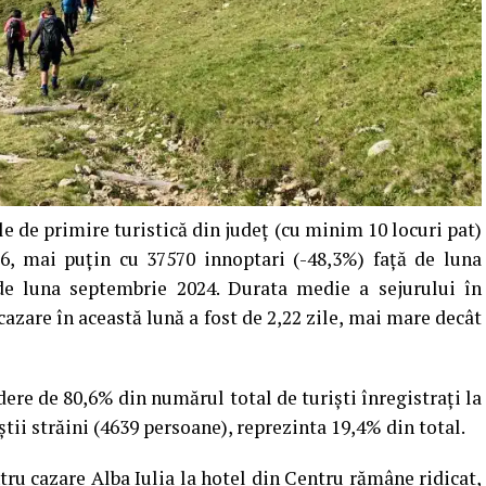
le de primire turistică din judeţ (cu minim 10 locuri pat)
66, mai puțin cu 37570 innoptari (-48,3%) faţă de luna
 de luna septembrie 2024. Durata medie a sejurului în
cazare în această lună a fost de 2,22 zile, mai mare decât
ere de 80,6% din numărul total de turişti înregistraţi la
ştii străini (4639 persoane), reprezinta 19,4% din total.
ntru
cazare Alba Iulia la hotel din Centru
rămâne ridicat,