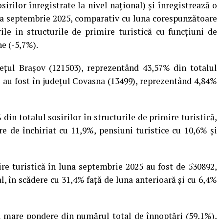
irilor înregistrate la nivel naţional) și înregistrează o
una septembrie 2025, comparativ cu luna corespunzătoare
ile in structurile de primire turistică cu funcţiuni de
e (-5,7%).
deţul Braşov (121503), reprezentând 43,57% din totalul
te au fost în judeţul Covasna (13499), reprezentând 4,84%
din totalul sosirilor în structurile de primire turistică,
e de închiriat cu 11,9%, pensiuni turistice cu 10,6% și
ire turistică în luna septembrie 2025 au fost de 530892,
l, în scădere cu 31,4% faţă de luna anterioară şi cu 6,4%
i mare pondere din numărul total de înnoptări (59,1%),