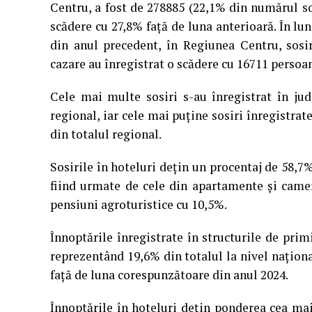
Centru, a fost de 278885 (22,1% din numărul sos
scădere cu 27,8% faţă de luna anterioară. În l
din anul precedent, în Regiunea Centru, sosir
cazare au înregistrat o scădere cu 16711 persoan
Cele mai multe sosiri s-au înregistrat în ju
regional, iar cele mai puţine sosiri înregistra
din totalul regional.
Sosirile în hoteluri deţin un procentaj de 58,7% 
fiind urmate de cele din apartamente și camer
pensiuni agroturistice cu 10,5%.
Înnoptările înregistrate în structurile de prim
reprezentând 19,6% din totalul la nivel naţiona
faţă de luna corespunzătoare din anul 2024.
Înnoptările în hoteluri deţin ponderea cea ma