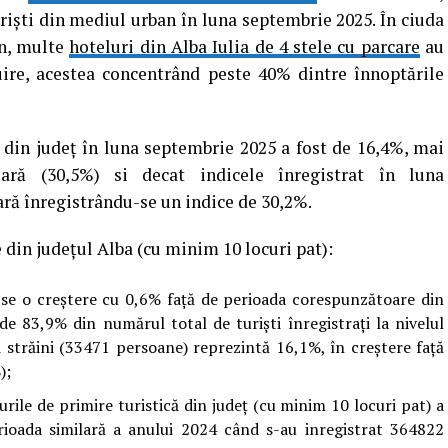
iști din mediul urban în luna septembrie 2025. În ciuda
an, multe
hoteluri din Alba Iulia de 4 stele cu parcare
au
uire, acestea concentrând peste 40% dintre înnoptările
e din judeţ în luna septembrie 2025 a fost de 16,4%, mai
ară (30,5%) si decat indicele înregistrat în luna
ară înregistrându-se un indice de 30,2%.
e din judeţul Alba (cu minim 10 locuri pat):
u-se o creștere cu 0,6% faţă de perioada corespunzătoare din
e 83,9% din numărul total de turişti înregistraţi la nivelul
ii străini (33471 persoane) reprezintă 16,1%, în creștere față
);
urile de primire turistică din judeţ (cu minim 10 locuri pat) a
ioada similară a anului 2024 când s-au inregistrat 364822