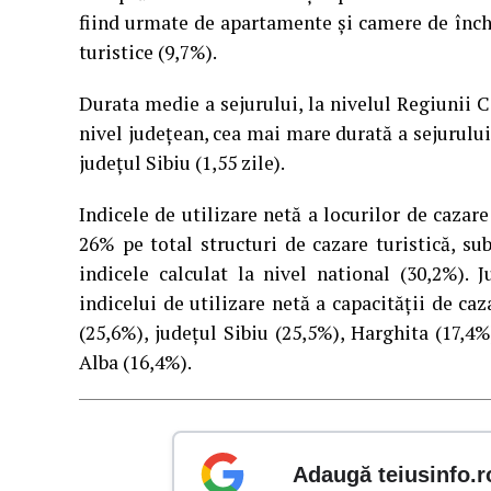
fiind urmate de apartamente și camere de închi
turistice (9,7%).
Durata medie a sejurului, la nivelul Regiunii Ce
nivel judeţean, cea mai mare durată a sejurului 
judeţul Sibiu (1,55 zile).
Indicele de utilizare netă a locurilor de caza
26% pe total structuri de cazare turistică, su
indicele calculat la nivel national (30,2%).
indicelui de utilizare netă a capacităţii de ca
(25,6%), județul Sibiu (25,5%), Harghita (17,4%
Alba (16,4%).
Adaugă teiusinfo.r