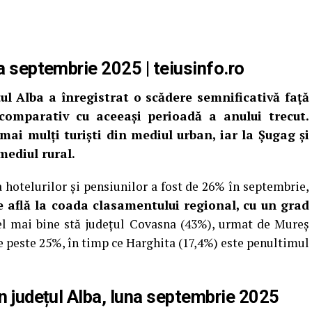
na septembrie 2025 | teiusinfo.ro
ul Alba a înregistrat o scădere semnificativă față
comparativ cu aceeași perioadă a anului trecut.
 mai mulți turiști din mediul urban, iar la Șugag și
mediul rural.
 hotelurilor și pensiunilor a fost de 26% în septembrie,
e află la coada clasamentului regional, cu un grad
cel mai bine stă județul Covasna (43%), urmat de Mureș
de peste 25%, în timp ce Harghita (17,4%) este penultimul
în județul Alba, luna septembrie 2025