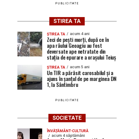
PUBLICITATE
STIREA TA
acum 4 ani
ȘTIREA TA
Zeci de pești morți, după ce în
apa râului Geoagiu au fost
deversate ape netratate din
stația de epurare a orașului Teiuș
acum 5 ani
ȘTIREA TA
Un TIR a părăsit carosabilul și a
ajuns în șanțul de pe marginea DN
1, la Sântimbru
PUBLICITATE
SOCIETATE
ÎNVĂȚĂMÂNT-CULTURĂ
acum 4 săptămâni