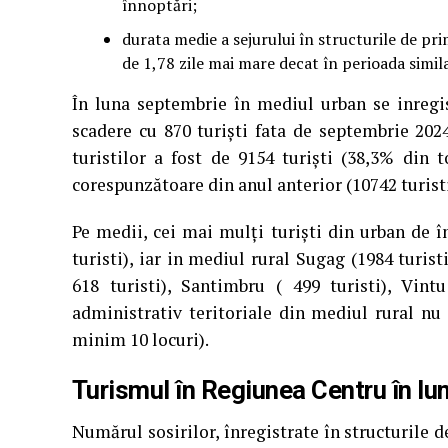
înnoptări;
durata medie a sejurului în structurile de pri
de 1,78 zile mai mare decat în perioada simila
În luna septembrie în mediul urban se inregi
scadere cu 870 turiști fata de septembrie 2024
turistilor a fost de 9154 turiști (38,3% din t
corespunzătoare din anul anterior (10742 turisti
Pe medii, cei mai mulți turiști din urban de în
turisti), iar in mediul rural Sugag (1984 turisti
618 turisti), Santimbru ( 499 turisti), Vint
administrativ teritoriale din mediul rural nu 
minim 10 locuri).
Turismul în Regiunea Centru în l
Numărul sosirilor, înregistrate în structurile 