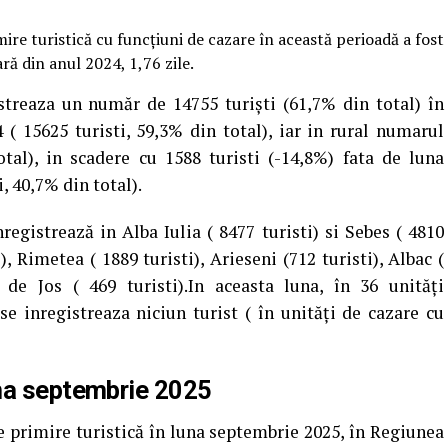
mire turistică cu funcţiuni de cazare în această perioadă a fost
ră din anul 2024, 1,76 zile.
streaza un număr de 14755 turiști (61,7% din total) în
 ( 15625 turisti, 59,3% din total), iar in rural numarul
otal), in scadere cu 1588 turisti (-14,8%) fata de luna
, 40,7% din total).
registrează in Alba Iulia ( 8477 turisti) si Sebes ( 4810
), Rimetea ( 1889 turisti), Arieseni (712 turisti), Albac (
u de Jos ( 469 turisti).In aceasta luna, în 36 unități
se inregistreaza niciun turist ( în unități de cazare cu
una septembrie 2025
de primire turistică în luna septembrie 2025, în Regiunea