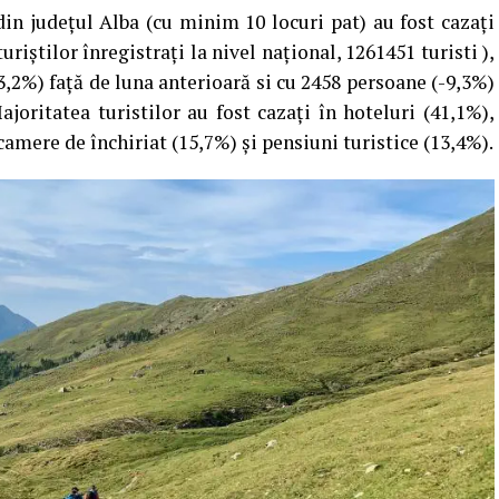
din judeţul Alba (cu minim 10 locuri pat) au fost cazaţi
iștilor înregistrați la nivel național, 1261451 turisti ),
,2%) faţă de luna anterioară si cu 2458 persoane (-9,3%)
joritatea turistilor au fost cazați în hoteluri (41,1%),
amere de închiriat (15,7%) și pensiuni turistice (13,4%).