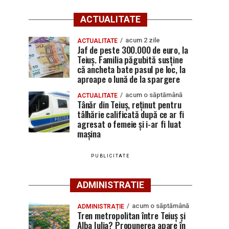
ACTUALITATE
acum 2 zile
ACTUALITATE
Jaf de peste 300.000 de euro, la
Teiuș. Familia păgubită susține
că ancheta bate pasul pe loc, la
aproape o lună de la spargere
acum o săptămână
ACTUALITATE
Tânăr din Teiuș, reținut pentru
tâlhărie calificată după ce ar fi
agresat o femeie și i-ar fi luat
mașina
PUBLICITATE
ADMINISTRATIE
acum o săptămână
ADMINISTRAȚIE
Tren metropolitan între Teiuș și
Alba Iulia? Propunerea apare în