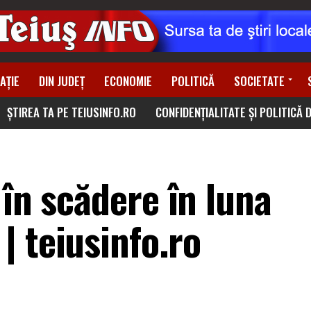
AȚIE
DIN JUDEȚ
ECONOMIE
POLITICĂ
SOCIETATE
ȘTIREA TA PE TEIUSINFO.RO
CONFIDENȚIALITATE ȘI POLITICĂ 
 în scădere în luna
| teiusinfo.ro