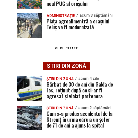
noul PUG al orașului
acum 3 săptămâni
ADMINISTRAȚIE
Piața agroalimentră a orașului
Teiuș va fi modernizată
PUBLICITATE
STIRI DIN ZONĂ
acum 4 zile
ȘTIRI DIN ZONĂ
Bărbat de 30 de ani din Galda de
Jos, reținut după ce și-ar fi
agresat și violat partenera
acum 2 săptămâni
ȘTIRI DIN ZONĂ
Cum s-a produs accidentul de la
Stremț în urma căruia un șofer
de 71 de ani a ajuns la spital