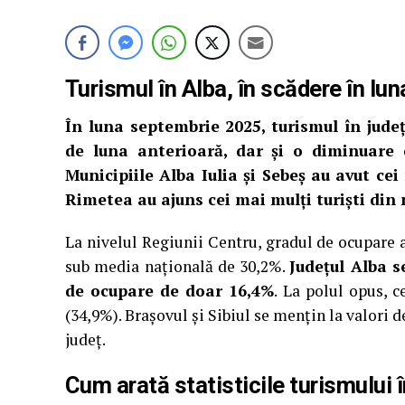
Turismul în Alba, în scădere în lu
În luna septembrie 2025, turismul în județ
de luna anterioară, dar și o diminuare 
Municipiile Alba Iulia și Sebeș au avut cei
Rimetea au ajuns cei mai mulți turiști din 
La nivelul Regiunii Centru, gradul de ocupare a
sub media națională de 30,2%.
Județul Alba s
de ocupare de doar 16,4%
. La polul opus, 
(34,9%). Brașovul și Sibiul se mențin la valori 
județ.
Cum arată statisticile turismului 