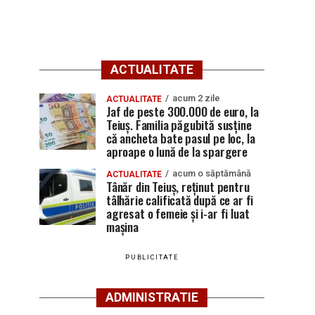
ACTUALITATE
acum 2 zile
ACTUALITATE
Jaf de peste 300.000 de euro, la
Teiuș. Familia păgubită susține
că ancheta bate pasul pe loc, la
aproape o lună de la spargere
acum o săptămână
ACTUALITATE
Tânăr din Teiuș, reținut pentru
tâlhărie calificată după ce ar fi
agresat o femeie și i-ar fi luat
mașina
PUBLICITATE
ADMINISTRATIE