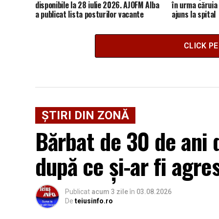
disponibile la 28 iulie 2026. AJOFM Alba
în urma căruia 
a publicat lista posturilor vacante
ajuns la spital
CLICK P
ȘTIRI DIN ZONĂ
Bărbat de 30 de ani d
după ce și-ar fi agre
Publicat
acum 3 zile
în
03.08.2026
De
teiusinfo.ro