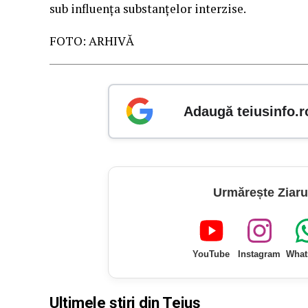
sub influența substanțelor interzise.
FOTO: ARHIVĂ
Adaugă teiusinfo.r
Urmărește Ziaru
YouTube
Instagram
What
Ultimele știri din Teiuș