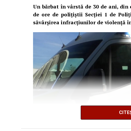
Un bărbat în vârstă de 30 de ani, din
de ore de polițiștii Secției 1 de Poli
săvârșirea infracțiunilor de violență în
CITE