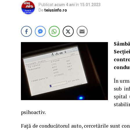
Publicat
acum 4 ani
în
15.01.2023
De
teiusinfo.ro
Sâmbăt
Secție
contro
condus
În urma
sub in
spital
stabil
psihoactiv.
Față de conducătorul auto, cercetările sunt con