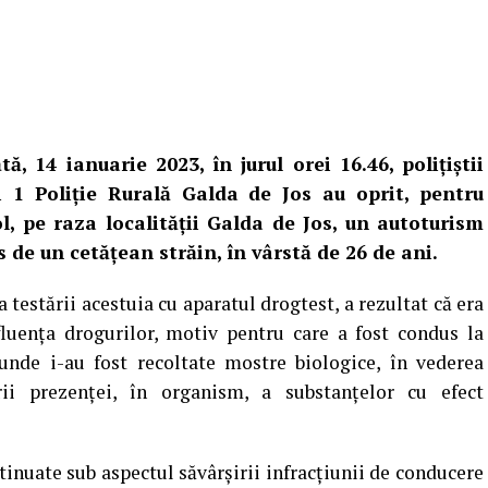
ă, 14 ianuarie 2023, în jurul orei 16.46, polițiștii
i 1 Poliție Rurală Galda de Jos au oprit, pentru
l, pe raza localității Galda de Jos, un autoturism
 de un cetățean străin, în vârstă de 26 de ani.
 testării acestuia cu aparatul drogtest, a rezultat că era
fluența drogurilor, motiv pentru care a fost condus la
 unde i-au fost recoltate mostre biologice, în vederea
irii prezenței, în organism, a substanțelor cu efect
tinuate sub aspectul săvârșirii infracțiunii de conducere