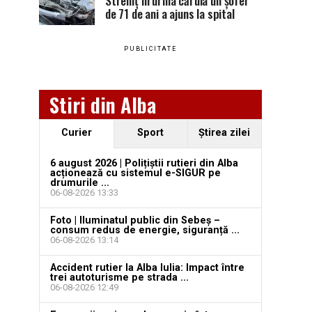
Stremț în urma căruia un șofer
de 71 de ani a ajuns la spital
PUBLICITATE
Stiri din Alba
Curier
Sport
Ştirea zilei
6 august 2026 | Polițiștii rutieri din Alba
acționează cu sistemul e-SIGUR pe
drumurile ...
06-08-2026 13:33
Foto | Iluminatul public din Sebeș –
consum redus de energie, siguranță ...
06-08-2026 13:14
Accident rutier la Alba Iulia: Impact între
trei autoturisme pe strada ...
06-08-2026 12:49