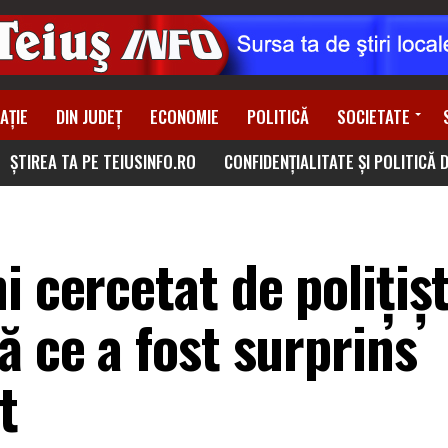
AȚIE
DIN JUDEȚ
ECONOMIE
POLITICĂ
SOCIETATE
ȘTIREA TA PE TEIUSINFO.RO
CONFIDENȚIALITATE ȘI POLITICĂ 
 cercetat de polițișt
ă ce a fost surprins
t