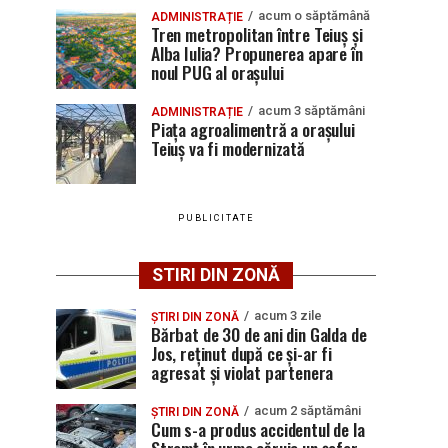
acum o săptămână
ADMINISTRAȚIE
Tren metropolitan între Teiuș și
Alba Iulia? Propunerea apare în
noul PUG al orașului
acum 3 săptămâni
ADMINISTRAȚIE
Piața agroalimentră a orașului
Teiuș va fi modernizată
PUBLICITATE
STIRI DIN ZONĂ
acum 3 zile
ȘTIRI DIN ZONĂ
Bărbat de 30 de ani din Galda de
Jos, reținut după ce și-ar fi
agresat și violat partenera
acum 2 săptămâni
ȘTIRI DIN ZONĂ
Cum s-a produs accidentul de la