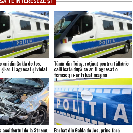
SĂ TE INTERESEZE ȘI
 ani din Galda de Jos,
Tânăr din Teiuș, reținut pentru tâlhărie
 și-ar fi agresat și violat
calificată după ce ar fi agresat o
femeie și i-ar fi luat mașina
 accidentul de la Stremț
Bărbat din Galda de Jos, prins fără