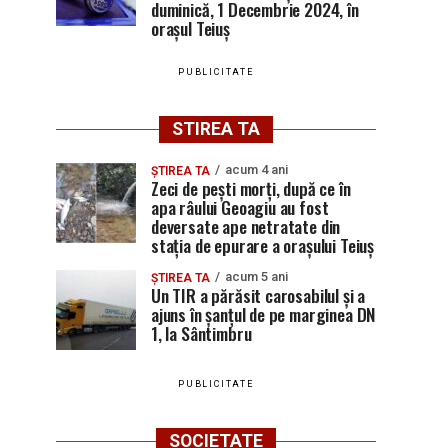
duminică, 1 Decembrie 2024, în
orașul Teiuș
PUBLICITATE
STIREA TA
acum 4 ani
ȘTIREA TA
Zeci de pești morți, după ce în
apa râului Geoagiu au fost
deversate ape netratate din
stația de epurare a orașului Teiuș
acum 5 ani
ȘTIREA TA
Un TIR a părăsit carosabilul și a
ajuns în șanțul de pe marginea DN
1, la Sântimbru
PUBLICITATE
SOCIETATE