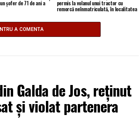
un șofer de 71 de ani a
permis la volanul unui tractor cu
remorcă neînmatriculată, în localitatea
Cetea
ENTRU A COMENTA
in Galda de Jos, reținut
sat și violat partenera