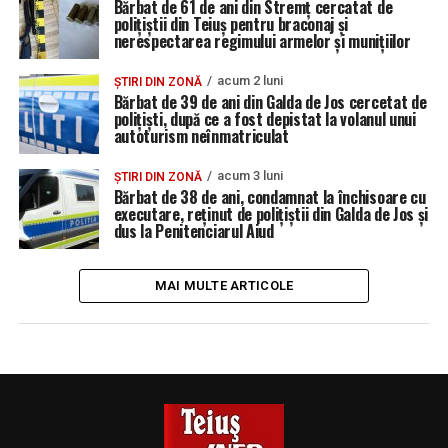
Bărbat de 61 de ani din Stremț cercatat de
polițiștii din Teiuș pentru braconaj și
nerespectarea regimului armelor și munițiilor
acum 2 luni
ȘTIRI DIN ZONĂ
Bărbat de 39 de ani din Galda de Jos cercetat de
polițiști, după ce a fost depistat la volanul unui
autoturism neînmatriculat
acum 3 luni
ȘTIRI DIN ZONĂ
Bărbat de 38 de ani, condamnat la închisoare cu
executare, reținut de polițiștii din Galda de Jos și
dus la Penitenciarul Aiud
MAI MULTE ARTICOLE