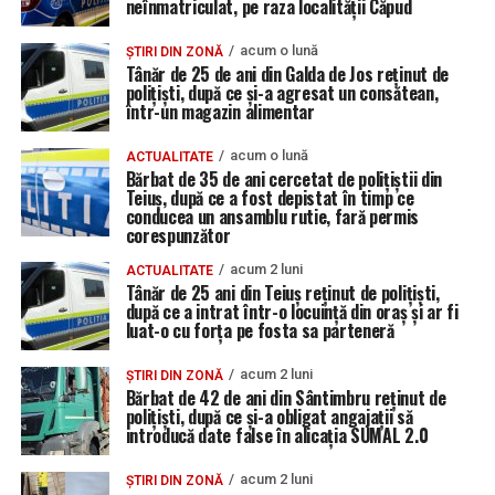
neînmatriculat, pe raza localității Căpud
acum o lună
ȘTIRI DIN ZONĂ
Tânăr de 25 de ani din Galda de Jos reținut de
polițiști, după ce și-a agresat un consătean,
într-un magazin alimentar
acum o lună
ACTUALITATE
Bărbat de 35 de ani cercetat de polițiștii din
Teiuș, după ce a fost depistat în timp ce
conducea un ansamblu rutie, fară permis
corespunzător
acum 2 luni
ACTUALITATE
Tânăr de 25 ani din Teiuș reținut de polițiști,
după ce a intrat într-o locuință din oraș și ar fi
luat-o cu forța pe fosta sa parteneră
acum 2 luni
ȘTIRI DIN ZONĂ
Bărbat de 42 de ani din Sântimbru reținut de
polițiști, după ce și-a obligat angajații să
introducă date false în alicația SUMAL 2.0
acum 2 luni
ȘTIRI DIN ZONĂ