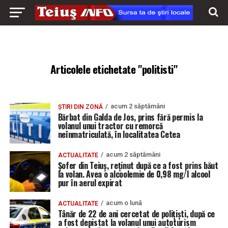
Articolele etichetate "politisti"
acum 2 săptămâni
ȘTIRI DIN ZONĂ
Bărbat din Galda de Jos, prins fără permis la
volanul unui tractor cu remorcă
neînmatriculată, în localitatea Cetea
acum 2 săptămâni
ACTUALITATE
Șofer din Teiuș, reținut după ce a fost prins băut
la volan. Avea o alcoolemie de 0,98 mg/l alcool
pur în aerul expirat
acum o lună
ACTUALITATE
Tânăr de 22 de ani cercetat de polițiști, după ce
a fost depistat la volanul unui autoturism