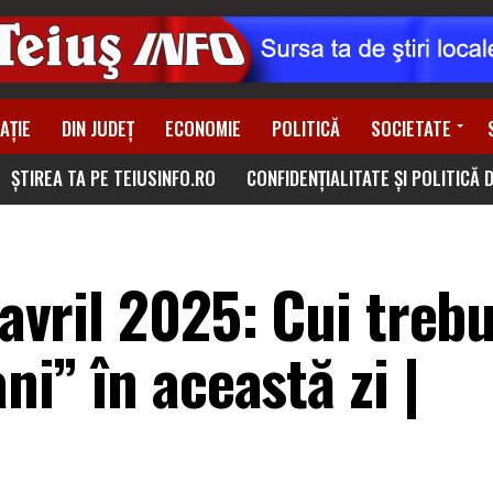
AȚIE
DIN JUDEȚ
ECONOMIE
POLITICĂ
SOCIETATE
ȘTIREA TA PE TEIUSINFO.RO
CONFIDENȚIALITATE ȘI POLITICĂ 
Gavril 2025: Cui trebu
ani” în această zi |