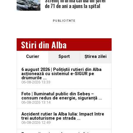
Stremț în urma căruia un șofer
de 71 de ani a ajuns la spital
PUBLICITATE
Stiri din Alba
Curier
Sport
Ştirea zilei
6 august 2026 | Polițiștii rutieri din Alba
acționează cu sistemul e-SIGUR pe
drumurile ...
06-08-2026 13:33
Foto | Iluminatul public din Sebeș –
consum redus de energie, siguranță ...
06-08-2026 13:14
Accident rutier la Alba Iulia: Impact între
trei autoturisme pe strada ...
06-08-2026 12:49