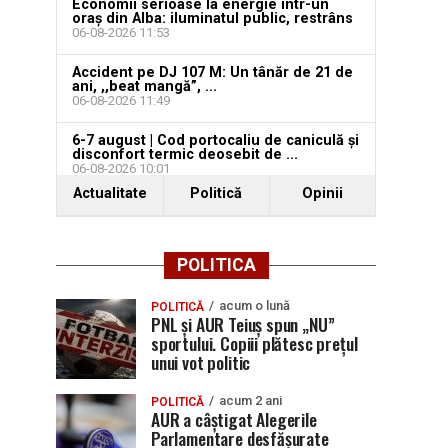
Economii serioase la energie într-un
oraș din Alba: iluminatul public, restrâns
06-08-2026 11:53
Accident pe DJ 107 M: Un tânăr de 21 de
ani, ,,beat mangă”, ...
06-08-2026 11:49
6-7 august | Cod portocaliu de caniculă și
disconfort termic deosebit de ...
06-08-2026 10:01
Actualitate
Politică
Opinii
POLITICA
acum o lună
POLITICĂ
PNL și AUR Teiuș spun „NU”
sportului. Copiii plătesc prețul
unui vot politic
acum 2 ani
POLITICĂ
AUR a câștigat Alegerile
Parlamentare desfășurate