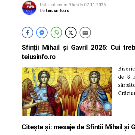
Publicat
acum 9 luni
în
07.11.2025
De
teiusinfo.ro
Sfinții Mihail și Gavril 2025: Cui tr
teiusinfo.ro
Biseric
de 8 n
sărbă
Crăciu
Citește și:
mesaje de Sfintii Mihail și G