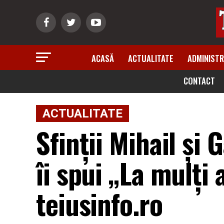
ACASĂ
ACTUALITATE
ADMINISTR
CONTACT
ACTUALITATE
Sfinții Mihail și 
îi spui „La mulţi 
teiusinfo.ro