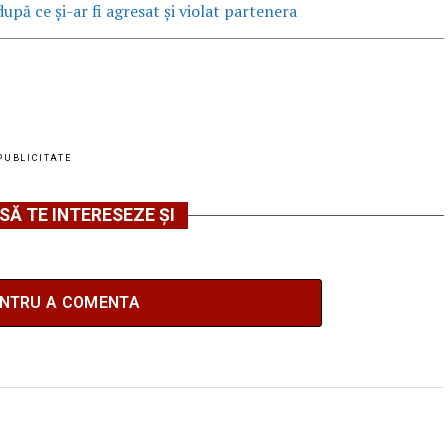
upă ce și-ar fi agresat și violat partenera
PUBLICITATE
SĂ TE INTERESEZE ȘI
ENTRU A COMENTA