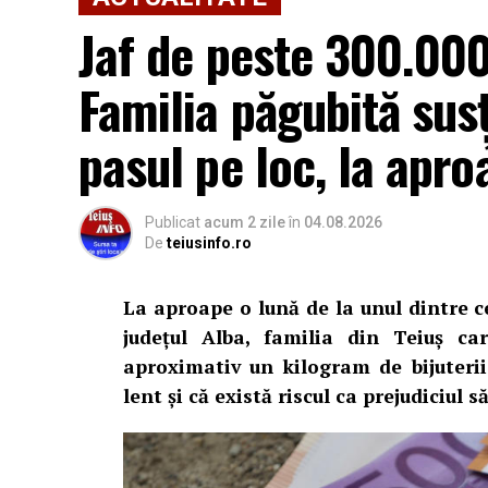
Jaf de peste 300.000 
Familia păgubită sus
pasul pe loc, la apro
Publicat
acum 2 zile
în
04.08.2026
De
teiusinfo.ro
La aproape o lună de la unul dintre c
județul Alba, familia din Teiuș c
aproximativ un kilogram de bijuteri
lent și că există riscul ca prejudiciul 