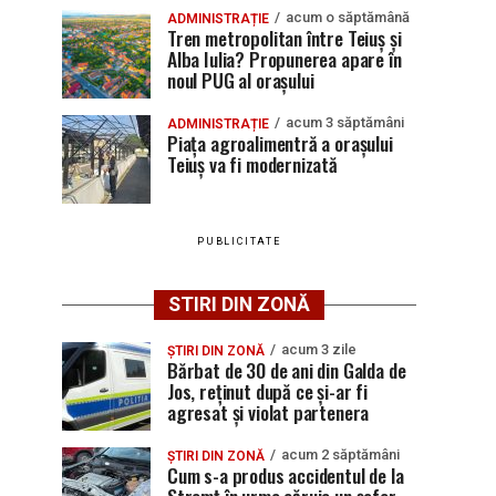
acum o săptămână
ADMINISTRAȚIE
Tren metropolitan între Teiuș și
Alba Iulia? Propunerea apare în
noul PUG al orașului
acum 3 săptămâni
ADMINISTRAȚIE
Piața agroalimentră a orașului
Teiuș va fi modernizată
PUBLICITATE
STIRI DIN ZONĂ
acum 3 zile
ȘTIRI DIN ZONĂ
Bărbat de 30 de ani din Galda de
Jos, reținut după ce și-ar fi
agresat și violat partenera
acum 2 săptămâni
ȘTIRI DIN ZONĂ
Cum s-a produs accidentul de la