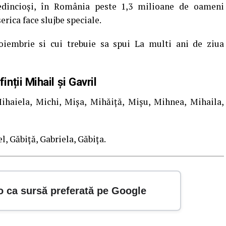
edincioși, în România peste 1,3 milioane de oameni
erica face slujbe speciale.
iembrie si cui trebuie sa spui La multi ani de ziua
ții Mihail și Gavril
haiela, Michi, Mișa, Mihăiță, Mișu, Mihnea, Mihaila,
l, Găbiță, Gabriela, Găbița.
o ca sursă preferată pe Google