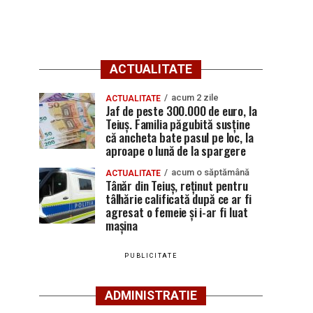
ACTUALITATE
acum 2 zile
ACTUALITATE
Jaf de peste 300.000 de euro, la
Teiuș. Familia păgubită susține
că ancheta bate pasul pe loc, la
aproape o lună de la spargere
acum o săptămână
ACTUALITATE
Tânăr din Teiuș, reținut pentru
tâlhărie calificată după ce ar fi
agresat o femeie și i-ar fi luat
mașina
PUBLICITATE
ADMINISTRATIE