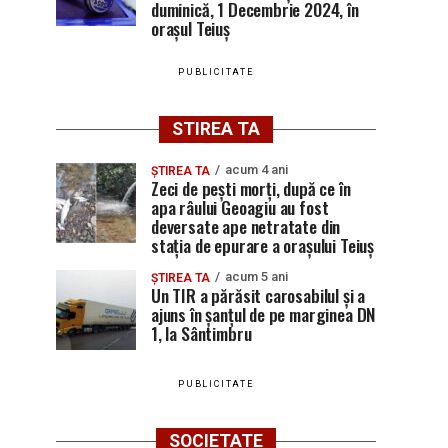
duminică, 1 Decembrie 2024, în
orașul Teiuș
PUBLICITATE
STIREA TA
acum 4 ani
ȘTIREA TA
Zeci de pești morți, după ce în
apa râului Geoagiu au fost
deversate ape netratate din
stația de epurare a orașului Teiuș
acum 5 ani
ȘTIREA TA
Un TIR a părăsit carosabilul și a
ajuns în șanțul de pe marginea DN
1, la Sântimbru
PUBLICITATE
SOCIETATE