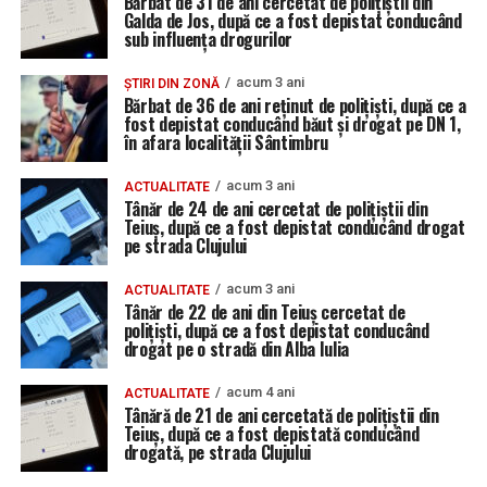
Bărbat de 31 de ani cercetat de polițiștii din
Galda de Jos, după ce a fost depistat conducând
sub influența drogurilor
acum 3 ani
ȘTIRI DIN ZONĂ
Bărbat de 36 de ani reținut de polițiști, după ce a
fost depistat conducând băut și drogat pe DN 1,
în afara localității Sântimbru
acum 3 ani
ACTUALITATE
Tânăr de 24 de ani cercetat de polițiștii din
Teiuș, după ce a fost depistat conducând drogat
pe strada Clujului
acum 3 ani
ACTUALITATE
Tânăr de 22 de ani din Teiuș cercetat de
polițiști, după ce a fost depistat conducând
drogat pe o stradă din Alba Iulia
acum 4 ani
ACTUALITATE
Tânără de 21 de ani cercetată de polițiștii din
Teiuș, după ce a fost depistată conducând
drogată, pe strada Clujului