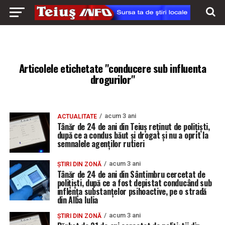
Articolele etichetate "conducere sub influenta
drogurilor"
acum 3 ani
ACTUALITATE
Tânăr de 24 de ani din Teiuș reținut de polițiști,
după ce a condus băut și drogat și nu a oprit la
semnalele agenților rutieri
acum 3 ani
ȘTIRI DIN ZONĂ
Tânăr de 24 de ani din Sântimbru cercetat de
polițiști, după ce a fost depistat conducând sub
inflența substanțelor psihoactive, pe o stradă
din Alba Iulia
acum 3 ani
ȘTIRI DIN ZONĂ