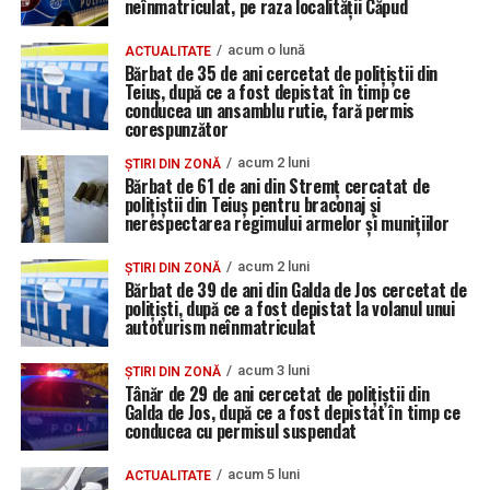
neînmatriculat, pe raza localității Căpud
acum o lună
ACTUALITATE
Bărbat de 35 de ani cercetat de polițiștii din
Teiuș, după ce a fost depistat în timp ce
conducea un ansamblu rutie, fară permis
corespunzător
acum 2 luni
ȘTIRI DIN ZONĂ
Bărbat de 61 de ani din Stremț cercatat de
polițiștii din Teiuș pentru braconaj și
nerespectarea regimului armelor și munițiilor
acum 2 luni
ȘTIRI DIN ZONĂ
Bărbat de 39 de ani din Galda de Jos cercetat de
polițiști, după ce a fost depistat la volanul unui
autoturism neînmatriculat
acum 3 luni
ȘTIRI DIN ZONĂ
Tânăr de 29 de ani cercetat de polițiștii din
Galda de Jos, după ce a fost depistat în timp ce
conducea cu permisul suspendat
acum 5 luni
ACTUALITATE