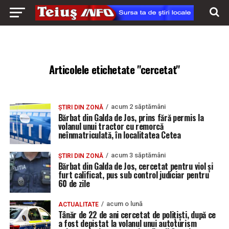
Articolele etichetate "cercetat"
acum 2 săptămâni
ȘTIRI DIN ZONĂ
Bărbat din Galda de Jos, prins fără permis la
volanul unui tractor cu remorcă
neînmatriculată, în localitatea Cetea
acum 3 săptămâni
ȘTIRI DIN ZONĂ
Bărbat din Galda de Jos, cercetat pentru viol și
furt calificat, pus sub control judiciar pentru
60 de zile
acum o lună
ACTUALITATE
Tânăr de 22 de ani cercetat de polițiști, după ce
a fost depistat la volanul unui autoturism