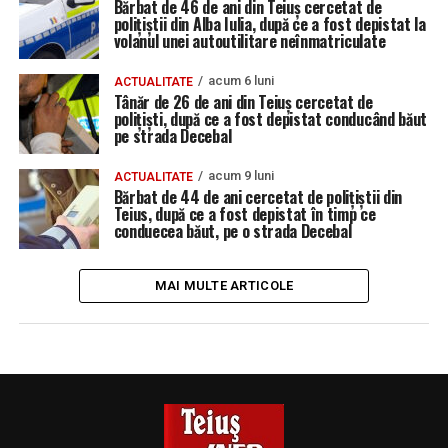
Bărbat de 46 de ani din Teiuș cercetat de
polițiștii din Alba Iulia, după ce a fost depistat la
volanul unei autoutilitare neînmatriculate
acum 6 luni
ACTUALITATE
Tânăr de 26 de ani din Teiuș cercetat de
polițiști, după ce a fost depistat conducând băut
pe strada Decebal
acum 9 luni
ACTUALITATE
Bărbat de 44 de ani cercetat de polițiștii din
Teius, după ce a fost depistat în timp ce
conduecea băut, pe o strada Decebal
MAI MULTE ARTICOLE