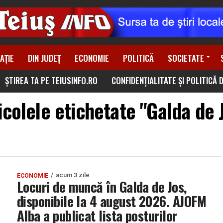
AȚIE
DIN JUDEȚ
ECONOMIE
POLITICĂ
SOCIETATE
ȘTIREA TA PE TEIUSINFO.RO
CONFIDENȚIALITATE ȘI POLITICĂ 
icolele etichetate "Galda de 
acum 3 zile
ECONOMIE
Locuri de muncă în Galda de Jos,
disponibile la 4 august 2026. AJOFM
Alba a publicat lista posturilor