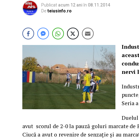
Publicat
acum 12 ani
în
08.11.2014
De
teiusinfo.ro
Indus
aceast
condus
nervi 
Indust
puncte
Seria a
Duelul
avut scorul de 2-0 la pauză goluri marcate de Fe
Ciucă a avut o revenire de senzație și au marcat 