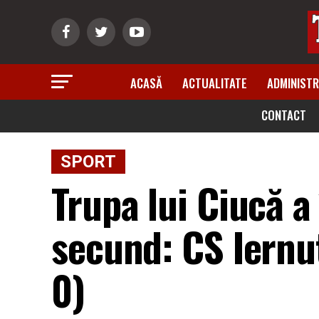
ACASĂ
ACTUALITATE
ADMINISTR
CONTACT
SPORT
Trupa lui Ciucă a 
secund: CS Iernut
0)