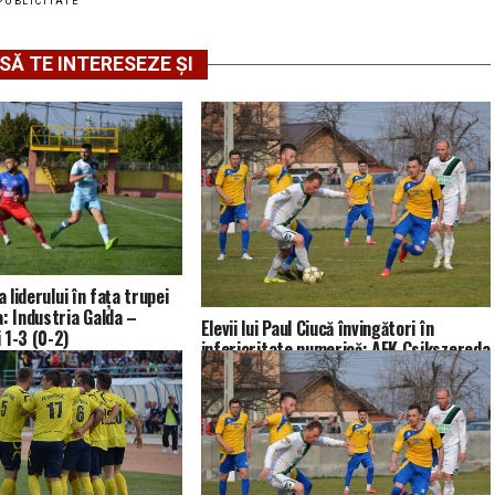
PUBLICITATE
SĂ TE INTERESEZE ȘI
a liderului în fața trupei
a: Industria Galda –
Elevii lui Paul Ciucă învingători în
 1-3 (0-2)
inferioritate numerică: AFK Csikszereda
Miercurea Ciuc – Industria Galda de Jos
1-2 (0-1)