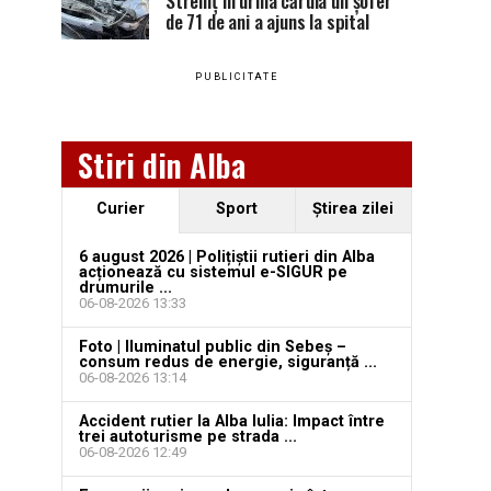
Stremț în urma căruia un șofer
de 71 de ani a ajuns la spital
PUBLICITATE
Stiri din Alba
Curier
Sport
Ştirea zilei
6 august 2026 | Polițiștii rutieri din Alba
acționează cu sistemul e-SIGUR pe
drumurile ...
06-08-2026 13:33
Foto | Iluminatul public din Sebeș –
consum redus de energie, siguranță ...
06-08-2026 13:14
Accident rutier la Alba Iulia: Impact între
trei autoturisme pe strada ...
06-08-2026 12:49