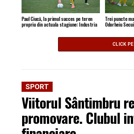
Paul Ciucă, la primul succes pe teren
Trei puncte ma
propriu din actuala stagiune: Industria
Odorheiu Secui
Galda – Unirea Dej 4-1 (2-1)
Jos 1-2 (1-2)
CLICK P
SPORT
Viitorul Sântimbru r
promovare. Clubul in
financiare