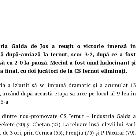
tria Galda de Jos a reușit o victorie imensă în
ă după-amiază la Iernut, scor 3-2, după ce a fost
ă cu 2-0 la pauză. Meciul a fost unul halucinant și
la final, cu doi jucători de la CS Iernut eliminați.
ria a izbutit să se impună dramatic și a acumulat 13
, urcând după această etapă să urce pe locul al 9-lea în
 5-a
 dintre nou-promovate CS Iernut – Industria Galda a
kete (20) și Chețan (27). La reluare însă, elevii lui Paul
de 3 ori, prin Cernea (55), Frențiu (75) și P. Păcurar (79).