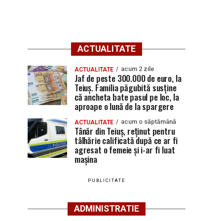
ACTUALITATE
acum 2 zile
ACTUALITATE
Jaf de peste 300.000 de euro, la
Teiuș. Familia păgubită susține
că ancheta bate pasul pe loc, la
aproape o lună de la spargere
acum o săptămână
ACTUALITATE
Tânăr din Teiuș, reținut pentru
tâlhărie calificată după ce ar fi
agresat o femeie și i-ar fi luat
mașina
PUBLICITATE
ADMINISTRATIE