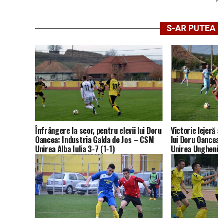
S-AR PUTEA 
Înfrângere la scor, pentru elevii lui Doru
Victorie lejeră 
Oancea: Industria Galda de Jos – CSM
lui Doru Oance
Unirea Alba Iulia 3-7 (1-1)
Unirea Ungheni