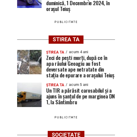
duminică, 1 Decembrie 2024, în
orașul Teiuș
PUBLICITATE
STIREA TA
acum 4 ani
ȘTIREA TA
Zeci de pești morți, după ce în
apa râului Geoagiu au fost
deversate ape netratate din
stația de epurare a orașului Teiuș
acum 5 ani
ȘTIREA TA
Un TIR a părăsit carosabilul și a
ajuns în șanțul de pe marginea DN
1, la Sântimbru
PUBLICITATE
SOCIETATE