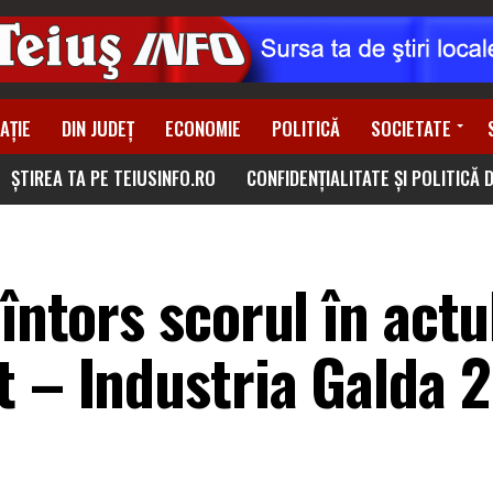
AȚIE
DIN JUDEȚ
ECONOMIE
POLITICĂ
SOCIETATE
ȘTIREA TA PE TEIUSINFO.RO
CONFIDENȚIALITATE ȘI POLITICĂ 
întors scorul în actu
 – Industria Galda 2