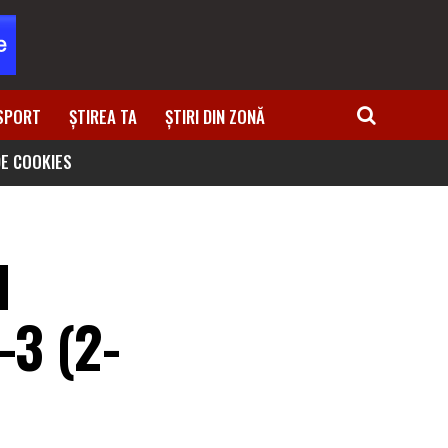
SPORT
ȘTIREA TA
ȘTIRI DIN ZONĂ
DE COOKIES
l
-3 (2-