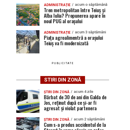
acum o săptămână
ADMINISTRAȚIE
Tren metropolitan între Teiuș și
Alba Iulia? Propunerea apare în
noul PUG al orașului
acum 3 săptămâni
ADMINISTRAȚIE
Piața agroalimentră a orașului
Teiuș va fi modernizată
PUBLICITATE
STIRI DIN ZONĂ
acum 4 zile
ȘTIRI DIN ZONĂ
Bărbat de 30 de ani din Galda de
Jos, reținut după ce și-ar fi
agresat și violat partenera
acum 2 săptămâni
ȘTIRI DIN ZONĂ
Cum s-a produs accidentul de la