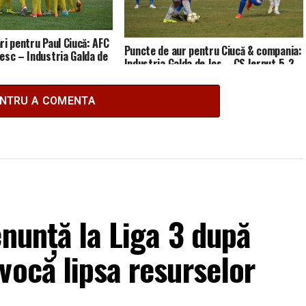
ri pentru Paul Ciucă: AFC
Puncte de aur pentru Ciucă & compania:
esc – Industria Galda de
Industria Galda de Jos – CS Iernut 5-2
(2-0)
ENTRU A COMENTA
enunță la Liga 3 după
vocă lipsa resurselor