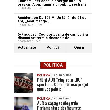
Economii serioase la energie într-un
oraș din Alba: iluminatul public, restrâns
06-08-2026 11:53
Accident pe DJ 107 M: Un tânăr de 21 de
ani, ,,beat mangă”, ...
06-08-2026 11:49
6-7 august | Cod portocaliu de caniculă și
disconfort termic deosebit de ...
06-08-2026 10:01
Actualitate
Politică
Opinii
POLITICA
acum o lună
POLITICĂ
PNL și AUR Teiuș spun „NU”
sportului. Copiii plătesc prețul
unui vot politic
acum 2 ani
POLITICĂ
AUR a câștigat Alegerile
Parlamentare desfășurate