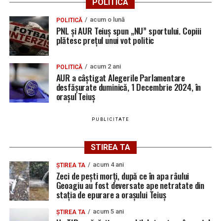
POLITICA
Jaf de peste 300.000 de euro, la Teiuș. Familia
păgubită susține că ancheta bate pasul pe loc, la
acum o lună
POLITICĂ
aproape o lună de la spargere
PNL și AUR Teiuș spun „NU” sportului. Copiii
plătesc prețul unui vot politic
Locuri de muncă în Sântimbru, disponibile la 4
august 2026. AJOFM Alba a publicat lista posturilor
vacante
acum 2 ani
POLITICĂ
AUR a câștigat Alegerile Parlamentare
Locuri de muncă în Galda de Jos, disponibile la 4
desfășurate duminică, 1 Decembrie 2024, în
orașul Teiuș
august 2026. AJOFM Alba a publicat lista posturilor
vacante
PUBLICITATE
Locuri de muncă în Teiuș, disponibile la 4 august
2026. AJOFM Alba a publicat lista posturilor
STIREA TA
vacante
Bărbat de 30 de ani din Galda de Jos, reținut după
acum 4 ani
ȘTIREA TA
Zeci de pești morți, după ce în apa râului
ce și-ar fi agresat și violat partenera
Geoagiu au fost deversate ape netratate din
stația de epurare a orașului Teiuș
acum 5 ani
ȘTIREA TA