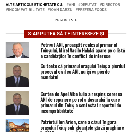
ALTE ARTICOLE ETICHETATE CU:
ANI
DEPUTAT
DIRECTOR
INCOMPATIBILITATE
IOAN DARZU
PREFERA FOODS
PUBLICITATE
S-AR PUTEA SĂ TE INTERESEZE ȘI
Potrivit ANI, proaspăt realesul primar al
Teiușului, Mirel Vasile Hălălai apare pe o listă
a candidaților în conflict de interese
Cu toate că primarul oraşului Teiuş a pierdut
procesul civil cu ANI, nu își va pierde
mandatul
Curtea de Apel Alba Iulia a respins cererea
ANI de repunere pe rol a dosarului în care
primarul din Teiuș a contestat raportul de
incompatibilitate
Patriotul Ion Arion, care a căzut în gara
orașului Teiuș sub gloanțele gărzii maghiare