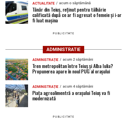
Coeficient electoral
204
acum o săptămână
ACTUALITATE
Bărbat de 30 de ani din Galda de Jos, reținut după
Tânăr din Teiuș, reținut pentru tâlhărie
calificată după ce ar fi agresat o femeie și i-ar
ce și-ar fi agresat și violat partenera
Rezultatele votului pentru funcția de primar al orașului
fi luat mașina
Teiuș:
PUBLICITATE
Candidat
Partid
Voturi
Procent
HĂLĂLAI
PARTIDUL SOCIAL
1.575
50,92 %
ADMINISTRATIE
MIREL-VASILE
DEMOCRAT
acum 2 săptămâni
ADMINISTRAȚIE
BREAZ AUREL
PARTIDUL NAȚIONAL
877
28,35 %
Tren metropolitan între Teiuș și Alba Iulia?
LIBERAL
Propunerea apare în noul PUG al orașului
UNGUR MIHAI
ALIANȚA PENTRU
579
18,71 %
UNIREA ROMÂNILOR
acum 4 săptămâni
ADMINISTRAȚIE
SANDU
FORȚA DREPTEI
62
2,00 %
Piața agroalimentră a orașului Teiuș va fi
modernizată
BOGDAN-
GABRIEL
TOTAL
–
3.093
100%
PUBLICITATE
Rezultatele votului pentru Consiliul Local al orașului