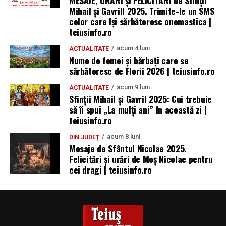
MESAJE, URĂRI și FELICITĂRI de Sfinții
Mihail și Gavrill 2025. Trimite-le un SMS
celor care își sărbătoresc onomastica |
teiusinfo.ro
acum 4 luni
ACTUALITATE
Nume de femei și bărbați care se
sărbătoresc de Florii 2026 | teiusinfo.ro
acum 9 luni
ACTUALITATE
Sfinții Mihail și Gavril 2025: Cui trebuie
să îi spui „La mulţi ani” în această zi |
teiusinfo.ro
acum 8 luni
DIN JUDEȚ
Mesaje de Sfântul Nicolae 2025.
Felicitări și urări de Moș Nicolae pentru
cei dragi | teiusinfo.ro