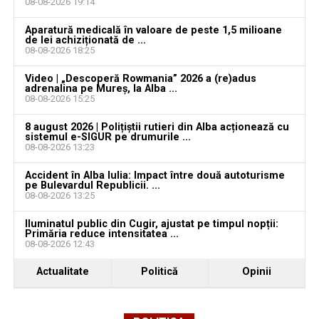
08-08-2026 19:14
Aparatură medicală în valoare de peste 1,5 milioane
de lei achiziționată de ...
08-08-2026 18:25
Video | „Descoperă Rowmania” 2026 a (re)adus
Adaugă teiusinfo.ro ca sursă
adrenalina pe Mureș, la Alba ...
08-08-2026 15:25
preferată pe Google
8 august 2026 | Polițiștii rutieri din Alba acționează cu
sistemul e-SIGUR pe drumurile ...
08-08-2026 13:23
Accident în Alba Iulia: Impact între două autoturisme
Urmărește Ziarul Unirea pe Social Media
pe Bulevardul Republicii. ...
08-08-2026 13:25
Iluminatul public din Cugir, ajustat pe timpul nopții:
Primăria reduce intensitatea ...
08-08-2026 12:43
YouTube
Instagram
WhatsApp
Facebook
X
TikTok
Actualitate
Politică
Opinii
Ultimele știri din Teiuș