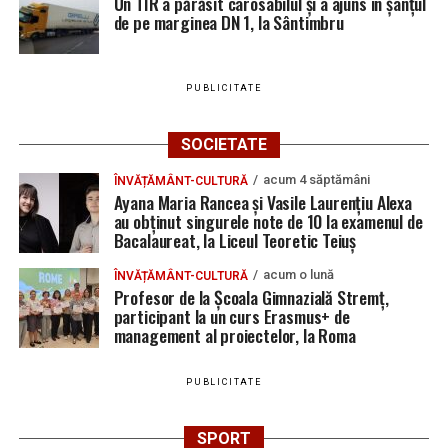
Un TIR a părăsit carosabilul și a ajuns în șanțul
de pe marginea DN 1, la Sântimbru
PUBLICITATE
SOCIETATE
acum 4 săptămâni
ÎNVĂȚĂMÂNT-CULTURĂ
Ayana Maria Rancea și Vasile Laurențiu Alexa
au obținut singurele note de 10 la examenul de
Bacalaureat, la Liceul Teoretic Teiuș
acum o lună
ÎNVĂȚĂMÂNT-CULTURĂ
Profesor de la Școala Gimnazială Stremț,
participant la un curs Erasmus+ de
management al proiectelor, la Roma
PUBLICITATE
SPORT