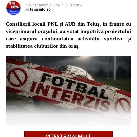
Publicat
acum o lună
în
01.07.2026
De
teiusinfo.ro
Consilierii locali PNL și AUR din Teiuș, în frunte cu
viceprimarul orașului, au votat împotriva proiectului
care asigura continuitatea activității sportive și
stabilitatea cluburilor din oraș.
Decizia vine într-un moment esențial. Până la 15 iulie,
CITEȘTE MAI MULT