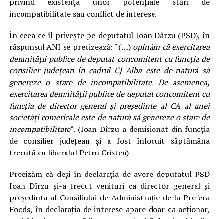
privind existenţa unor potenţiale stări de
incompatibilitate sau conflict de interese.
În ceea ce îl priveşte pe deputatul Ioan Dârzu (PSD), în
răspunsul ANI se precizează: “(…)
opinăm că exercitarea
demnităţii publice de deputat concomitent cu funcţia de
consilier judeţean în cadrul CJ Alba este de natură să
genereze o stare de incompatibilitate. De asemenea,
exercitarea demnităţii publice de deputat concomitent cu
funcţia de director general şi preşedinte al CA al unei
societăţi comericale este de natură să genereze o stare de
incompatibilitate
“. (
Ioan Dîrzu a demisionat din funcția
de consilier județean și a fost înlocuit săptămâna
trecută cu liberalul Petru Cristea)
Precizăm că deși în declarația de avere deputatul PSD
Ioan Dîrzu și-a trecut venituri ca director general și
președinta al Consiliului de Administrație de la Prefera
Foods, în declarația de interese apare doar ca acționar,