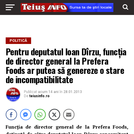
POLITICĂ
Pentru deputatul Ioan Dîrzu, funcția
de director general la Prefera
Foods ar putea să genereze o stare
de incompatibilitate
Publicat
acum 14 ani
în
28.01.2013
De
teiusinfo.ro
Funcţia de director general de la Prefera Foods,