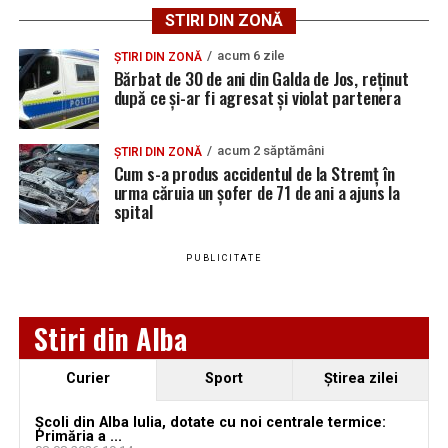
STIRI DIN ZONĂ
Teiuș:
acum 6 zile
ȘTIRI DIN ZONĂ
Candidat
Voturi
Procent
Mandate
Mandate
Manda
Bărbat de 30 de ani din Galda de Jos, reținut
faza 1
faza 2
total
după ce și-ar fi agresat și violat partenera
PARTIDUL
1.286
42,02 %
6
0
6
SOCIAL
acum 2 săptămâni
ȘTIRI DIN ZONĂ
DEMOCRAT
Cum s-a produs accidentul de la Stremț în
urma căruia un șofer de 71 de ani a ajuns la
PARTIDUL
926
30,26 %
4
1
5
spital
NAȚIONAL
LIBERAL
PUBLICITATE
ALIANȚA
673
21,99 %
3
0
3
PENTRU
UNIREA
Stiri din Alba
ROMÂNILOR
FORȚA
175
5,71 %
0
1
1
Curier
Sport
Ştirea zilei
DREPTEI
Școli din Alba Iulia, dotate cu noi centrale termice:
TOTAL
3.060
100%
13
2
15
Primăria a ...