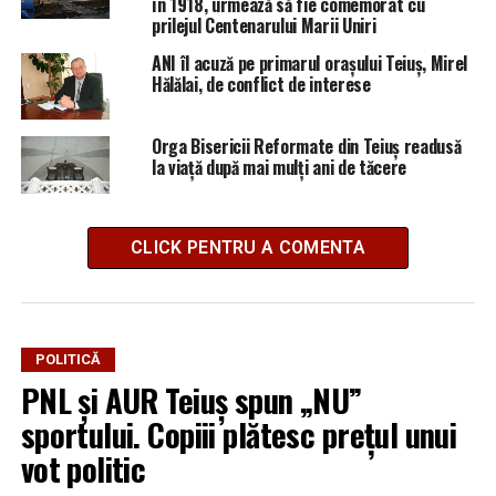
în 1918, urmează să fie comemorat cu
prilejul Centenarului Marii Uniri
ANI îl acuză pe primarul orașului Teiuș, Mirel
Hălălai, de conflict de interese
Orga Bisericii Reformate din Teiuş readusă
la viaţă după mai mulți ani de tăcere
CLICK PENTRU A COMENTA
POLITICĂ
PNL și AUR Teiuș spun „NU”
sportului. Copiii plătesc prețul unui
vot politic