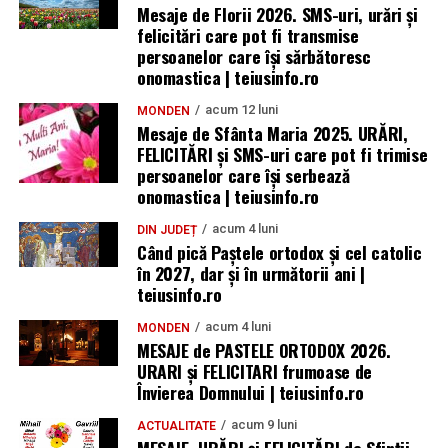
Mesaje de Florii 2026. SMS-uri, urări și
felicitări care pot fi transmise
persoanelor care îşi sărbătoresc
onomastica | teiusinfo.ro
acum 12 luni
MONDEN
Mesaje de Sfânta Maria 2025. URĂRI,
FELICITĂRI și SMS-uri care pot fi trimise
persoanelor care își serbează
onomastica | teiusinfo.ro
acum 4 luni
DIN JUDEȚ
Când pică Paștele ortodox și cel catolic
în 2027, dar și în următorii ani |
teiusinfo.ro
acum 4 luni
MONDEN
MESAJE de PASTELE ORTODOX 2026.
URARI și FELICITARI frumoase de
Învierea Domnului | teiusinfo.ro
acum 9 luni
ACTUALITATE