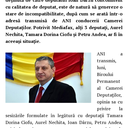
deținută de către deputatul Ioan Dârzu concomitent
cu calitatea de deputat, este de natură să genereze o
stare de incompatibilitate, după cum se arată într-o
adresă transmisă de ANI conducerii Camerei
Deputaților. Potrivit Mediafax, alți 3 deputați, Aurel
Nechita, Tamara Dorina Ciofu şi Petru Andea, ar fi în
aceeași situație.
ANI a
transmis,
luni,
Biroului
Permanent
al Camerei
Deputaţilor,
opinia sa cu
privire la
sesizările formulate în legătură cu deputaţii Tamara
Dorina Ciofu, Aurel Nechita, Ioan Dârzu, Petru Andea,