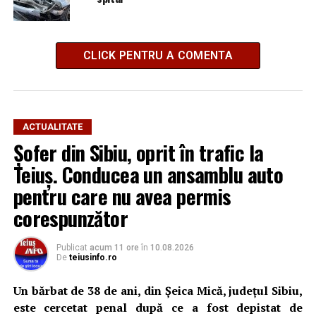
CLICK PENTRU A COMENTA
ACTUALITATE
Șofer din Sibiu, oprit în trafic la
Teiuș. Conducea un ansamblu auto
pentru care nu avea permis
corespunzător
Publicat
acum 11 ore
în
10.08.2026
De
teiusinfo.ro
Un bărbat de 38 de ani, din Șeica Mică, județul Sibiu,
este cercetat penal după ce a fost depistat de