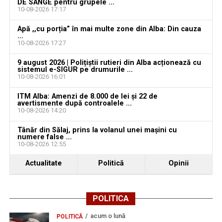
aproape o lună de la spargere
Jaf de peste 300.000 de euro, la Teiuș. Familia
DE SÂNGE pentru grupele ...
10-08-2026 17:17
păgubită susține că ancheta bate pasul pe loc, la
aproape o lună de la spargere
Apă ,,cu porția” în mai multe zone din Alba: Din cauza
...
10-08-2026 17:27
9 august 2026 | Polițiștii rutieri din Alba acționează cu
sistemul e-SIGUR pe drumurile ...
10-08-2026 16:01
ITM Alba: Amenzi de 8.000 de lei și 22 de
avertismente după controalele ...
10-08-2026 14:20
Tânăr din Sălaj, prins la volanul unei mașini cu
numere false ...
10-08-2026 12:55
Actualitate
Politică
Opinii
POLITICA
acum o lună
POLITICĂ