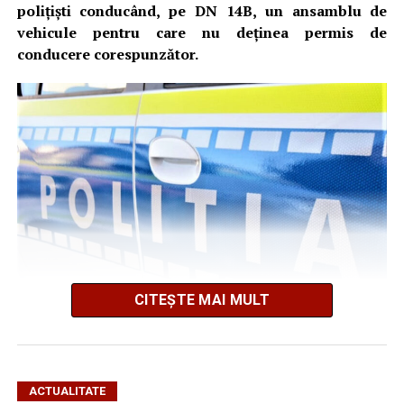
polițiști conducând, pe DN 14B, un ansamblu de
vehicule pentru care nu deținea permis de
conducere corespunzător.
CITEȘTE MAI MULT
Polițiștii din Teiuș au oprit pentru control, în dimineața
zilei de 9 august 2026, în jurul orei 07:40, pe DN 14B, la
kilometrul 4+500 de metri, ansamblul de vehicule
condus de bărbat.
ACTUALITATE