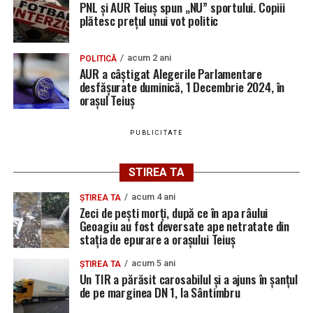
PNL și AUR Teiuș spun „NU” sportului. Copiii
plătesc prețul unui vot politic
acum 2 ani
POLITICĂ
AUR a câștigat Alegerile Parlamentare
desfășurate duminică, 1 Decembrie 2024, în
orașul Teiuș
PUBLICITATE
STIREA TA
acum 4 ani
ȘTIREA TA
Zeci de pești morți, după ce în apa râului
Geoagiu au fost deversate ape netratate din
stația de epurare a orașului Teiuș
acum 5 ani
ȘTIREA TA
Un TIR a părăsit carosabilul și a ajuns în șanțul
de pe marginea DN 1, la Sântimbru