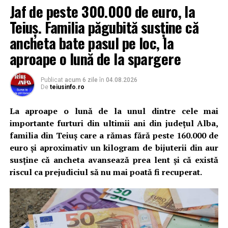
Jaf de peste 300.000 de euro, la
În urma verificărilor, polițiștii au constatat că acesta
Teiuș. Familia păgubită susține că
deținea permis de conducere categoria B, însă
documentul nu îi permitea să conducă ansamblul
ancheta bate pasul pe loc, la
respectiv. Autoturismul avea o masă totală maximă de
aproape o lună de la spargere
2.940 de kilograme, iar remorca avea o masă totală
maximă autorizată de 1.350 de kilograme, rezultând o
Publicat
acum 6 zile
în
04.08.2026
masă totală a ansamblului de 4.290 de kilograme.
De
teiusinfo.ro
Șoferul a fost testat cu aparatul etilotest, rezultatul
La aproape o lună de la unul dintre cele mai
fiind negativ.
importante furturi din ultimii ani din județul Alba,
familia din Teiuș care a rămas fără peste 160.000 de
Polițiștii continuă cercetările în cadrul unui dosar penal,
euro și aproximativ un kilogram de bijuterii din aur
sub aspectul săvârșirii infracțiunii de conducerea unui
susține că ancheta avansează prea lent și că există
vehicul fără permis de conducere.
riscul ca prejudiciul să nu mai poată fi recuperat.
Adaugă teiusinfo.ro ca sursă
preferată pe Google