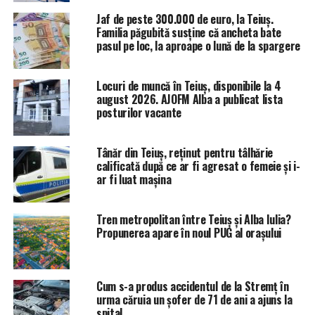
Jaf de peste 300.000 de euro, la Teiuș.
Familia păgubită susține că ancheta bate
pasul pe loc, la aproape o lună de la spargere
Locuri de muncă în Teiuș, disponibile la 4
august 2026. AJOFM Alba a publicat lista
posturilor vacante
Tânăr din Teiuș, reținut pentru tâlhărie
calificată după ce ar fi agresat o femeie și i-
ar fi luat mașina
Tren metropolitan între Teiuș și Alba Iulia?
Propunerea apare în noul PUG al orașului
Cum s-a produs accidentul de la Stremț în
urma căruia un șofer de 71 de ani a ajuns la
spital