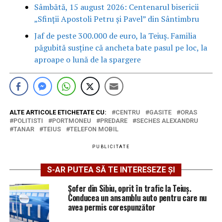
Sâmbătă, 15 august 2026: Centenarul bisericii
„Sfinții Apostoli Petru și Pavel” din Sântimbru
Jaf de peste 300.000 de euro, la Teiuș. Familia
păgubită susține că ancheta bate pasul pe loc, la
aproape o lună de la spargere
ALTE ARTICOLE ETICHETATE CU:
CENTRU
GASITE
ORAS
POLITISTI
PORTMONEU
PREDARE
SECHES ALEXANDRU
TANAR
TEIUS
TELEFON MOBIL
PUBLICITATE
S-AR PUTEA SĂ TE INTERESEZE ȘI
Șofer din Sibiu, oprit în trafic la Teiuș.
Conducea un ansamblu auto pentru care nu
avea permis corespunzător