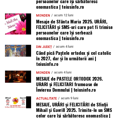
persoanelor care îşi sărbătoresc
onomastica | teiusinfo.ro
acum 12 luni
MONDEN
Mesaje de Sfânta Maria 2025. URĂRI,
FELICITĂRI și SMS-uri care pot fi trimise
persoanelor care își serbează
onomastica | teiusinfo.ro
acum 4 luni
DIN JUDEȚ
Când pică Paștele ortodox și cel catolic
în 2027, dar și în următorii ani |
teiusinfo.ro
acum 4 luni
MONDEN
MESAJE de PASTELE ORTODOX 2026.
URARI și FELICITARI frumoase de
Învierea Domnului | teiusinfo.ro
acum 9 luni
ACTUALITATE
MESAJE, URĂRI și FELICITĂRI de Sfinții
Mihail și Gavrill 2025. Trimite-le un SMS
celor care își sărbătoresc onomastica |