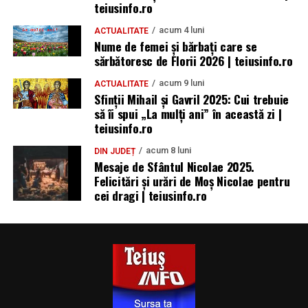
teiusinfo.ro
acum 4 luni
ACTUALITATE
Nume de femei și bărbați care se
sărbătoresc de Florii 2026 | teiusinfo.ro
acum 9 luni
ACTUALITATE
Sfinții Mihail și Gavril 2025: Cui trebuie
să îi spui „La mulţi ani” în această zi |
teiusinfo.ro
acum 8 luni
DIN JUDEȚ
Mesaje de Sfântul Nicolae 2025.
Felicitări și urări de Moș Nicolae pentru
cei dragi | teiusinfo.ro