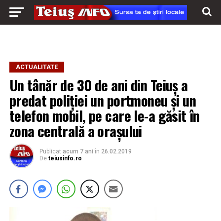
ACTUALITATE
Un tânăr de 30 de ani din Teiuş a
predat poliţiei un portmoneu şi un
telefon mobil, pe care le-a găsit în
zona centrală a oraşului
Publicat
acum 7 ani
în
26.02.2019
De
teiusinfo.ro