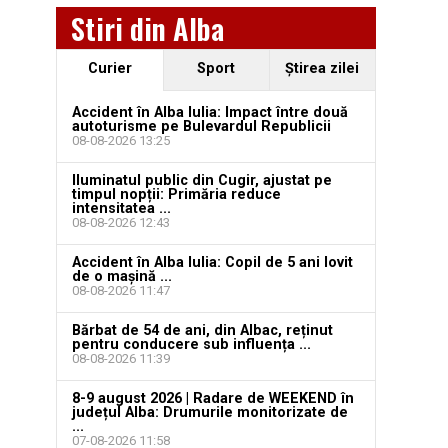
Stiri din Alba
Curier
Sport
Ştirea zilei
Accident în Alba Iulia: Impact între două
autoturisme pe Bulevardul Republicii
08-08-2026 13:25
Iluminatul public din Cugir, ajustat pe
timpul nopții: Primăria reduce
intensitatea ...
08-08-2026 12:43
Accident în Alba Iulia: Copil de 5 ani lovit
de o mașină ...
08-08-2026 11:47
Bărbat de 54 de ani, din Albac, reținut
pentru conducere sub influența ...
08-08-2026 11:39
8-9 august 2026 | Radare de WEEKEND în
județul Alba: Drumurile monitorizate de
...
07-08-2026 11:58