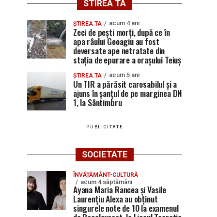
STIREA TA
acum 4 ani
ȘTIREA TA
Zeci de pești morți, după ce în
apa râului Geoagiu au fost
deversate ape netratate din
stația de epurare a orașului Teiuș
acum 5 ani
ȘTIREA TA
Un TIR a părăsit carosabilul și a
ajuns în șanțul de pe marginea DN
1, la Sântimbru
PUBLICITATE
SOCIETATE
ÎNVĂȚĂMÂNT-CULTURĂ
acum 4 săptămâni
Ayana Maria Rancea și Vasile
Laurențiu Alexa au obținut
singurele note de 10 la examenul