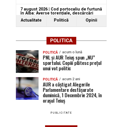
7 august 2026 | Cod portocaliu de furtună
în Alba: Averse torențiale, descărcări
electrice ...
Actualitate
Politică
Opinii
08-08-2026 06:56
POLITICA
acum o lună
POLITICĂ
PNL și AUR Teiuș spun „NU”
sportului. Copiii plătesc prețul
unui vot politic
acum 2 ani
POLITICĂ
AUR a câștigat Alegerile
Parlamentare desfășurate
duminică, 1 Decembrie 2024, în
orașul Teiuș
PUBLICITATE