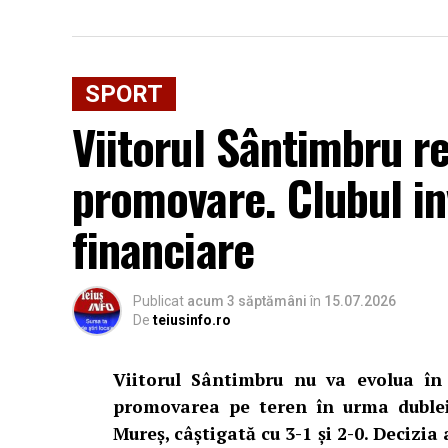
SPORT
Viitorul Sântimbru r
promovare. Clubul in
financiare
Publicat
acum 3 săptămâni
în
15.07.2026
De
teiusinfo.ro
Viitorul Sântimbru nu va evolua în s
promovarea pe teren în urma dublei
Mureș, câștigată cu 3-1 și 2-0. Decizia