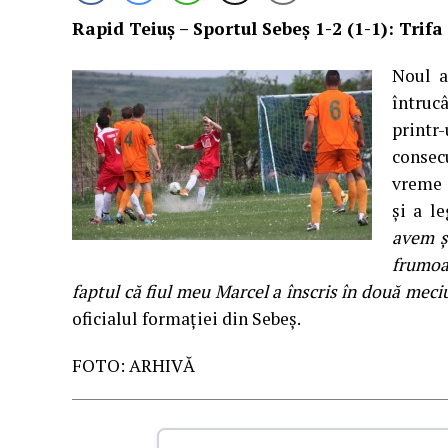
Rapid Teiuş – Sportul Sebeş 1-2 (1-1): Trifa 
Noul a
întrucâ
printr
consec
vreme 
şi a le
avem ş
frumoa
faptul că fiul meu Marcel a înscris în două meciu
oficialul formaţiei din Sebeş.
FOTO: ARHIVĂ