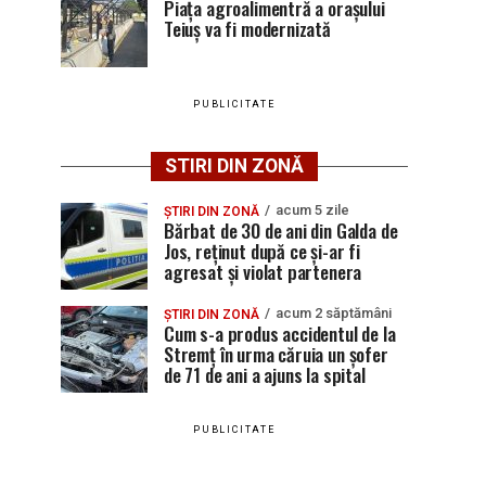
Piața agroalimentră a orașului
Teiuș va fi modernizată
PUBLICITATE
STIRI DIN ZONĂ
acum 5 zile
ȘTIRI DIN ZONĂ
Bărbat de 30 de ani din Galda de
Jos, reținut după ce și-ar fi
agresat și violat partenera
acum 2 săptămâni
ȘTIRI DIN ZONĂ
Cum s-a produs accidentul de la
Stremț în urma căruia un șofer
de 71 de ani a ajuns la spital
PUBLICITATE