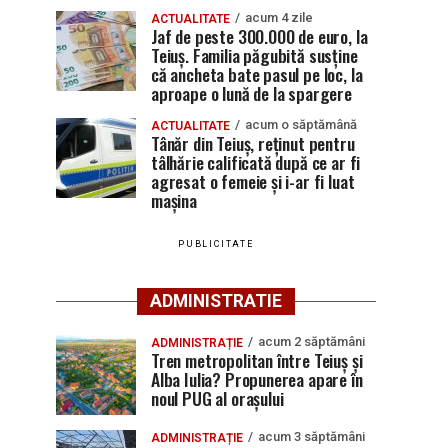
acum 4 zile
ACTUALITATE
Jaf de peste 300.000 de euro, la
Teiuș. Familia păgubită susține
că ancheta bate pasul pe loc, la
aproape o lună de la spargere
acum o săptămână
ACTUALITATE
Tânăr din Teiuș, reținut pentru
tâlhărie calificată după ce ar fi
agresat o femeie și i-ar fi luat
mașina
PUBLICITATE
ADMINISTRATIE
acum 2 săptămâni
ADMINISTRAȚIE
Tren metropolitan între Teiuș și
Alba Iulia? Propunerea apare în
noul PUG al orașului
acum 3 săptămâni
ADMINISTRAȚIE