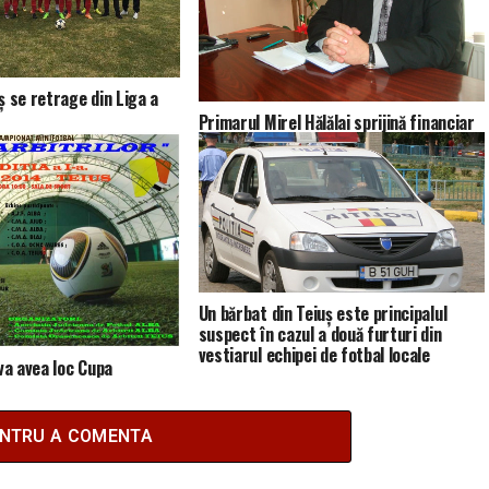
ș se retrage din Liga a
Primarul Mirel Hălălai sprijină financiar
echipa Rapid CFR Teiuş cu 1.000 de lei.
Urmează gestul aleşilor locali
Un bărbat din Teiuş este principalul
suspect în cazul a două furturi din
vestiarul echipei de fotbal locale
va avea loc Cupa
 fotbal
ENTRU A COMENTA