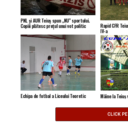
PNL și AUR Teiuș spun „NU” sportului.
Rapid CFR Teiu
Copiii plătesc prețul unui vot politic
IV-a
Echipa de fotbal a Liceului Teoretic
Mâine la Teiuș 
Teiuş calificată la faza zonală a Cupei
„Arbitrilor” la
Coca Cola
CLICK P