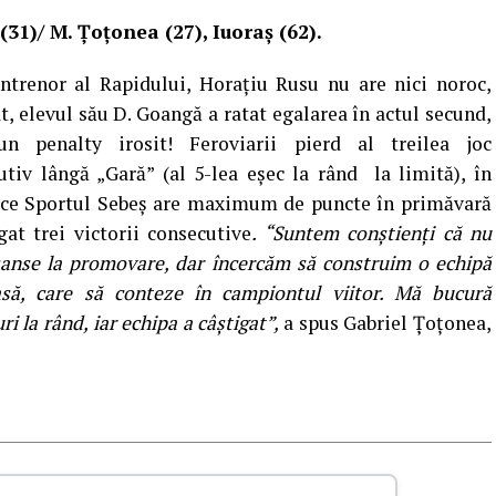
(31)/ M. Ţoţonea (27), Iuoraş (62).
ntrenor al Rapidului, Horaţiu Rusu nu are nici noroc,
t, elevul său D. Goangă a ratat egalarea în actul secund,
-un penalty irosit! Feroviarii pierd al treilea joc
utiv lângă „Gară” (al 5-lea eşec la rând la limită), în
ce Sportul Sebeş are maximum de puncte în primăvară
gat trei victorii consecutive
.
“Suntem conştienţi că nu
anse la promovare, dar încercăm să construim o echipă
să, care să conteze în campiontul viitor. Mă bucură
ri la rând, iar echipa a câştigat”,
a spus Gabriel Ţoţonea,