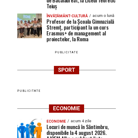
de Bacalaureat, la Liceul Teoretic
Teiuș
acum o lună
ÎNVĂȚĂMÂNT-CULTURĂ
Profesor de la Școala Gimnazială
Stremț, participant la un curs
Erasmus+ de management al
proiectelor, la Roma
PUBLICITATE
SPORT
PUBLICITATE
ECONOMIE
acum 4 zile
ECONOMIE
Locuri de muncă în Sântimbru,
disponibile la 4 august 2026.