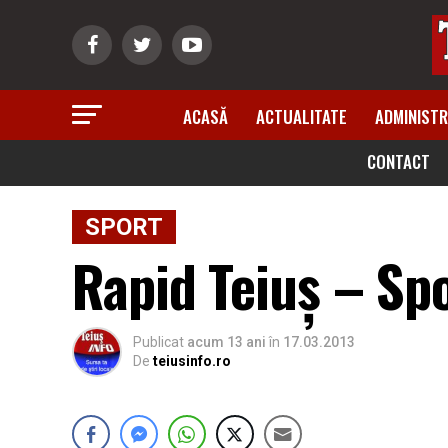
ACASĂ
ACTUALITATE
ADMINISTR
CONTACT
SPORT
Rapid Teiuş – Spo
Publicat
acum 13 ani
în
17.03.2013
De
teiusinfo.ro