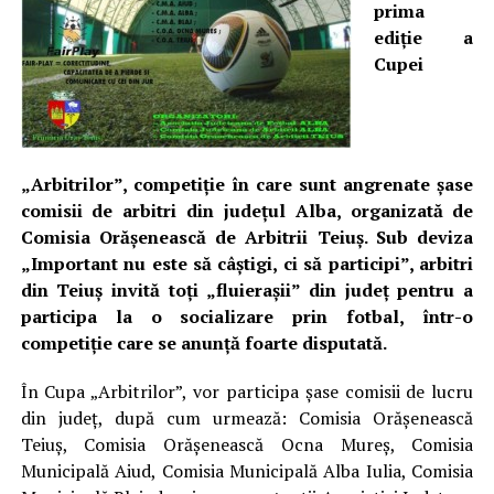
prima
ediţie a
Cupei
„Arbitrilor”, competiţie în care sunt angrenate şase
comisii de arbitri din judeţul Alba, organizată de
Comisia Orășenească de Arbitrii Teiuş. Sub deviza
„Important nu este să câştigi, ci să participi”, arbitri
din Teiuş invită toţi „fluieraşii” din judeţ pentru a
participa la o socializare prin fotbal, într-o
competiţie care se anunţă foarte disputată.
În Cupa „Arbitrilor”, vor participa şase comisii de lucru
din judeţ, după cum urmează: Comisia Orăşenească
Teiuş, Comisia Orăşenească Ocna Mureş, Comisia
Municipală Aiud, Comisia Municipală Alba Iulia, Comisia