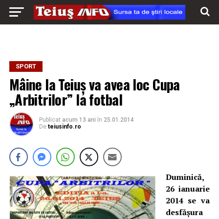
SPORT
Mâine la Teiuș va avea loc Cupa
„Arbitrilor” la fotbal
Publicat
acum 13 ani
în
25.01.2014
De
teiusinfo.ro
Duminică,
26 ianuarie
2014 se va
desfăşura