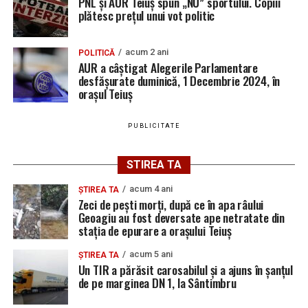
PNL și AUR Teiuș spun „NU” sportului. Copiii
plătesc prețul unui vot politic
Bărbat de 30 de ani din Galda de Jos, reținut după
ce și-ar fi agresat și violat partenera
acum 2 ani
POLITICĂ
AUR a câștigat Alegerile Parlamentare
desfășurate duminică, 1 Decembrie 2024, în
orașul Teiuș
PUBLICITATE
STIREA TA
acum 4 ani
ȘTIREA TA
Zeci de pești morți, după ce în apa râului
Geoagiu au fost deversate ape netratate din
stația de epurare a orașului Teiuș
acum 5 ani
ȘTIREA TA
Un TIR a părăsit carosabilul și a ajuns în șanțul
de pe marginea DN 1, la Sântimbru