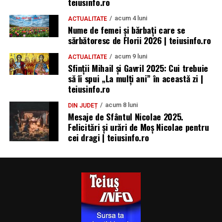
teiusinfo.ro
acum 4 luni
ACTUALITATE
Nume de femei și bărbați care se
sărbătoresc de Florii 2026 | teiusinfo.ro
acum 9 luni
ACTUALITATE
Sfinții Mihail și Gavril 2025: Cui trebuie
să îi spui „La mulţi ani” în această zi |
teiusinfo.ro
acum 8 luni
DIN JUDEȚ
Mesaje de Sfântul Nicolae 2025.
Felicitări și urări de Moș Nicolae pentru
cei dragi | teiusinfo.ro