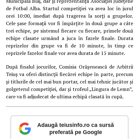
Municipală Blaj, dar şi reprezentanţii Asociaţiei Judeţene
de Fotbal Alba. Startul competiţiei va avea loc în jurul
orei 10:00, imediat după tragerea la sorţi a grupelor.
Cele şase formații vor fi împărţite în două grupe a câte
trei echipe, pe sistemul fiecare cu fiecare, primele două
echipe clasate urmând a juca în fazele finale. Durata
reprizelor din grupe va fi de 10 minute, în timp ce
reprizele fazelor finale vor avea durata de 15 minute.
După finalul jocurilor, Comisia Orăşenească de Arbitrii
Teiuş va oferi distincţii fiecărei echipe în parte, precum
şi titlurile de cel mai bun portar, cel mai tehnic jucător şi
golgeterul competiţiei, dar şi trofeul „Lingura de Lemn”,
care va fi adjudecat de ultima echipă clasată în cupă.
Adaugă teiusinfo.ro ca sursă
preferată pe Google