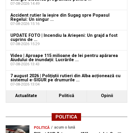
07-08-2026 14:49
YouTube
Instagram
WhatsApp
Facebook
X
TikTok
Accident rutier la ieșire din Sugag spre Popasul
Regelui: Un singur ...
07-08-2026 15:16
Ultimele știri din Teiuș
UPDATE FOTO | Incendiu la Arieșeni: Un grajd a fost
cuprins de ...
Jaf de peste 300.000 de euro, la Teiuș. Familia
07-08-2026 15:29
păgubită susține că ancheta bate pasul pe loc, la
Video | Aproape 115 milioane de lei pentru apărarea
aproape o lună de la spargere
Aiudului de inundații: Lucrările ...
07-08-2026 13:43
Locuri de muncă în Sântimbru, disponibile la 4
august 2026. AJOFM Alba a publicat lista posturilor
7 august 2026 | Polițiștii rutieri din Alba acționează cu
sistemul e-SIGUR pe drumurile ...
vacante
07-08-2026 13:04
Locuri de muncă în Galda de Jos, disponibile la 4
Actualitate
Politică
Opinii
august 2026. AJOFM Alba a publicat lista posturilor
vacante
Locuri de muncă în Teiuș, disponibile la 4 august
POLITICA
2026. AJOFM Alba a publicat lista posturilor
acum o lună
POLITICĂ
vacante