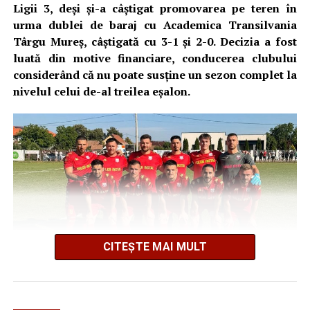
Ligii 3, deși și-a câștigat promovarea pe teren în
urma dublei de baraj cu Academica Transilvania
Târgu Mureș, câștigată cu 3-1 și 2-0. Decizia a fost
luată din motive financiare, conducerea clubului
considerând că nu poate susține un sezon complet la
nivelul celui de-al treilea eșalon.
CITEȘTE MAI MULT
Astfel, județul Alba va avea în ediția viitoare a Ligii 3