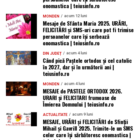
onomastica | teiusinfo.ro
acum 12 luni
MONDEN
Mesaje de Sfânta Maria 2025. URĂRI,
FELICITĂRI și SMS-uri care pot fi trimise
persoanelor care își serbează
onomastica | teiusinfo.ro
acum 4 luni
DIN JUDEȚ
Când pică Paștele ortodox și cel catolic
în 2027, dar și în următorii ani |
teiusinfo.ro
acum 4 luni
MONDEN
MESAJE de PASTELE ORTODOX 2026.
URARI și FELICITARI frumoase de
Învierea Domnului | teiusinfo.ro
acum 9 luni
ACTUALITATE
MESAJE, URĂRI și FELICITĂRI de Sfinții
Mihail și Gavrill 2025. Trimite-le un SMS
celor care își sărbătoresc onomastica |