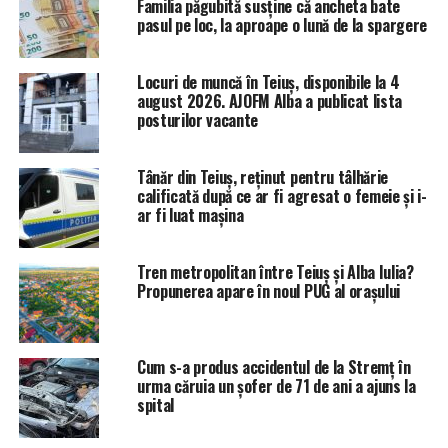
Familia păgubită susține că ancheta bate
pasul pe loc, la aproape o lună de la spargere
Locuri de muncă în Teiuș, disponibile la 4
august 2026. AJOFM Alba a publicat lista
posturilor vacante
Tânăr din Teiuș, reținut pentru tâlhărie
calificată după ce ar fi agresat o femeie și i-
ar fi luat mașina
Tren metropolitan între Teiuș și Alba Iulia?
Propunerea apare în noul PUG al orașului
Cum s-a produs accidentul de la Stremț în
urma căruia un șofer de 71 de ani a ajuns la
spital