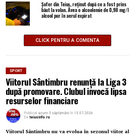
Șofer din Teiuș, reținut după ce a fost prins
băut la volan. Avea o alcoolemie de 0,98 mg/l
alcool pur în aerul expirat
CLICK PENTRU A COMENTA
SPORT
Viitorul Sântimbru renunță la Liga 3
după promovare. Clubul invocă lipsa
resurselor financiare
Publicat
acum 3 săptămâni
în
15.07.2026
De
teiusinfo.ro
Viitorul Sântimbru nu va evolua în sezonul viitor al