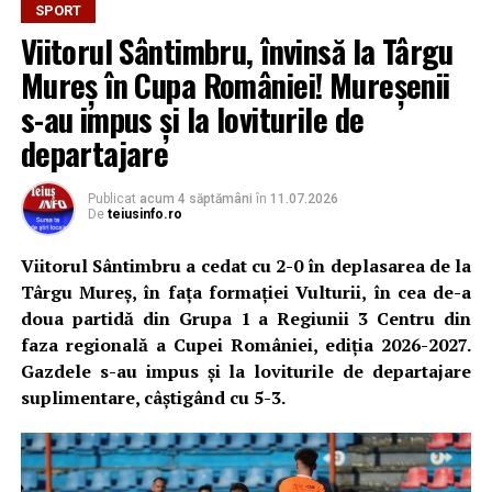
doar patru reprezentante: CSM Unirea Alba Iulia,
SPORT
Metalurgistul Cugir, CS Universitar Alba Iulia și CIL Blaj.
Viitorul Sântimbru, învinsă la Târgu
Mureș în Cupa României! Mureșenii
Conducerea formației din Sântimbru susține că a
preferat să facă un pas înapoi, în loc să înceapă un
s-au impus și la loviturile de
campionat fără garanția că îl poate duce la bun sfârșit.
departajare
„Este, fără îndoială, cea mai grea decizie pe care am luat-
Publicat
acum 4 săptămâni
în
11.07.2026
o de când sunt implicat la Viitorul Sântimbru. Am
De
teiusinfo.ro
câștigat pe teren dreptul de a evolua în Liga 3, însă o
participare la acest nivel înseamnă și o responsabilitate
Viitorul Sântimbru a cedat cu 2-0 în deplasarea de la
financiară uriașă. Din păcate, sprijinul promis nu s-a
Târgu Mureș, în fața formației Vulturii, în cea de-a
concretizat, iar eu nu pot începe un campionat fără
doua partidă din Grupa 1 a Regiunii 3 Centru din
garanția că vom putea duce sezonul până la capăt și că
faza regională a Cupei României, ediția 2026-2027.
jucătorii își vor primi drepturile pentru munca lor”
, a
Gazdele s-au impus și la loviturile de departajare
declarat președintele Adrian Hulea.
suplimentare, câștigând cu 5-3.
Acesta a precizat că obiectivul clubului rămâne
dezvoltarea unui proiect sustenabil.