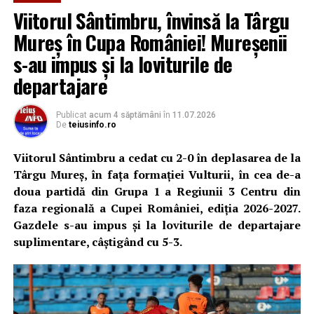
Metalurgistul Cugir, CS Universitar Alba Iulia și CIL Blaj.
Viitorul Sântimbru, învinsă la Târgu
Mureș în Cupa României! Mureșenii
Conducerea formației din Sântimbru susține că a
preferat să facă un pas înapoi, în loc să înceapă un
s-au impus și la loviturile de
campionat fără garanția că îl poate duce la bun sfârșit.
departajare
„Este, fără îndoială, cea mai grea decizie pe care am luat-
Publicat
acum 4 săptămâni
în
11.07.2026
o de când sunt implicat la Viitorul Sântimbru. Am
De
teiusinfo.ro
câștigat pe teren dreptul de a evolua în Liga 3, însă o
participare la acest nivel înseamnă și o responsabilitate
Viitorul Sântimbru a cedat cu 2-0 în deplasarea de la
financiară uriașă. Din păcate, sprijinul promis nu s-a
Târgu Mureș, în fața formației Vulturii, în cea de-a
concretizat, iar eu nu pot începe un campionat fără
doua partidă din Grupa 1 a Regiunii 3 Centru din
garanția că vom putea duce sezonul până la capăt și că
faza regională a Cupei României, ediția 2026-2027.
jucătorii își vor primi drepturile pentru munca lor”
, a
Gazdele s-au impus și la loviturile de departajare
declarat președintele Adrian Hulea.
suplimentare, câștigând cu 5-3.
Acesta a precizat că obiectivul clubului rămâne
dezvoltarea unui proiect sustenabil.