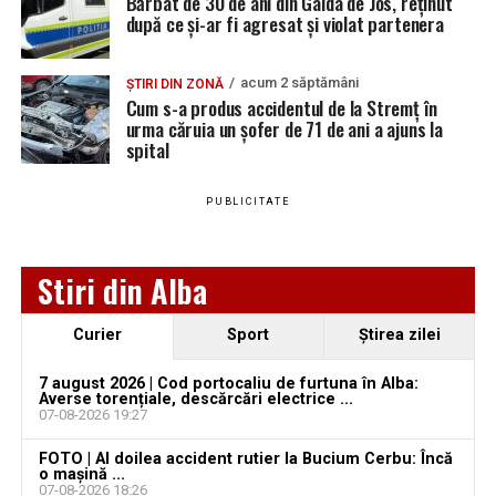
Bărbat de 30 de ani din Galda de Jos, reținut
Ultimele știri din Teiuș
precum
Barna
,
Crișan
și
Birk
.
după ce și-ar fi agresat și violat partenera
Jaf de peste 300.000 de euro, la Teiuș. Familia
Vacanța de vară va fi una scurtă, întrucât formația din
păgubită susține că ancheta bate pasul pe loc, la
acum 2 săptămâni
ȘTIRI DIN ZONĂ
Alba va disputa două meciuri în faza regională a
Cupei
Cum s-a produs accidentul de la Stremț în
aproape o lună de la spargere
României
: pe teren propriu cu
Corona Brașov
,
urma căruia un șofer de 71 de ani a ajuns la
miercuri, 8 iulie, și în deplasare cu
Vulturii Târgu
spital
Locuri de muncă în Sântimbru, disponibile la 4
Mureș
, sâmbătă, 11 iulie.
august 2026. AJOFM Alba a publicat lista posturilor
vacante
PUBLICITATE
Locuri de muncă în Galda de Jos, disponibile la 4
august 2026. AJOFM Alba a publicat lista posturilor
Adaugă teiusinfo.ro ca sursă
Stiri din Alba
vacante
preferată pe Google
Locuri de muncă în Teiuș, disponibile la 4 august
Curier
Sport
Ştirea zilei
2026. AJOFM Alba a publicat lista posturilor
vacante
7 august 2026 | Cod portocaliu de furtuna în Alba:
Averse torențiale, descărcări electrice ...
07-08-2026 19:27
Urmărește Ziarul Unirea pe Social Media
Bărbat de 30 de ani din Galda de Jos, reținut după
ce și-ar fi agresat și violat partenera
FOTO | Al doilea accident rutier la Bucium Cerbu: Încă
o mașină ...
07-08-2026 18:26