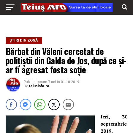
ȘTIRI DIN ZONĂ
Bărbat din Văleni cercetat de
polițiștii din Galda de Jos, după ce și-
ar fi agresat fosta soție
Publicat
acum 7 ani
în
01.10.2019
De
teiusinfo.ro
Ieri, 30
septembrie
2019,