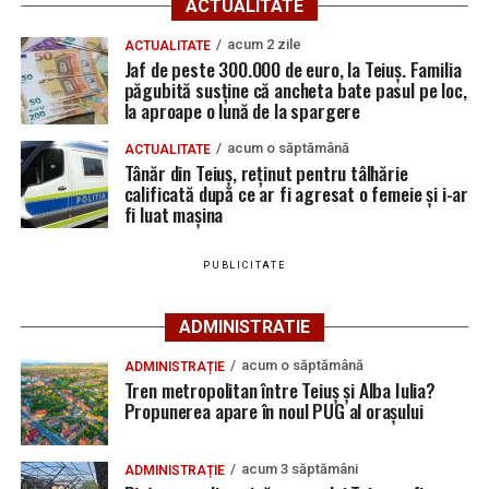
ACTUALITATE
Polițiștii Secției 1 de Poliție Rurală Galda de Jos au oprit
acum 2 zile
ACTUALITATE
Jaf de peste 300.000 de euro, la Teiuș. Familia
pentru control un ansamblu format dintr-un tractor și
păgubită susține că ancheta bate pasul pe loc,
o remorcă ce nu avea aplicate numere de înmatriculare.
la aproape o lună de la spargere
Urmărește Ziarul Unirea pe Social Media
În urma verificărilor, oamenii legii au constatat că
acum o săptămână
ACTUALITATE
Tânăr din Teiuș, reținut pentru tâlhărie
șoferul, un bărbat de 65 de ani din Galda de Jos,
nu
calificată după ce ar fi agresat o femeie și i-ar
deține permis de conducere pentru nicio categorie
fi luat mașina
YouTube
Instagram
WhatsApp
Facebook
X
TikTok
de vehicule
, iar remorca tractată
nu este înregistrată
în circulație
.
PUBLICITATE
Ultimele știri din Teiuș
Polițiștii au deschis un dosar penal și continuă
cercetările sub aspectul săvârșirii infracțiunilor de
ADMINISTRATIE
Jaf de peste 300.000 de euro, la Teiuș. Familia
conducere fără permis de conducere
și
punerea în
păgubită susține că ancheta bate pasul pe loc, la
acum o săptămână
ADMINISTRAȚIE
circulație sau conducerea unui vehicul
aproape o lună de la spargere
Tren metropolitan între Teiuș și Alba Iulia?
neînmatriculat
.
Propunerea apare în noul PUG al orașului
Locuri de muncă în Sântimbru, disponibile la 4
august 2026. AJOFM Alba a publicat lista posturilor
acum 3 săptămâni
ADMINISTRAȚIE
vacante