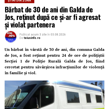
ȘTIRI DIN ZONĂ
Bărbat de 30 de ani din Galda de
Jos, reținut după ce și-ar fi agresat
și violat partenera
Publicat
acum 3 zile
în
03.08.2026
De
teiusinfo.ro
Un bărbat în vârstă de 30 de ani, din comuna Galda
de Jos, a fost reținut pentru 24 de ore de polițiștii
Secției 1 de Poliție Rurală Galda de Jos, fiind
cercetat pentru săvârșirea infracțiunilor de violență
în familie și viol.