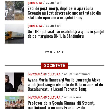
acum 4 ani
ȘTIREA TA
Zeci de pești morți, după ce în apa râului
Geoagiu au fost deversate ape netratate din
stația de epurare a orașului Teiuș
acum 5 ani
ȘTIREA TA
Un TIR a părăsit carosabilul și a ajuns în șanțul
de pe marginea DN 1, la Sântimbru
PUBLICITATE
SOCIETATE
acum 3 săptămâni
ÎNVĂȚĂMÂNT-CULTURĂ
Ayana Maria Rancea și Vasile Laurențiu Alexa
au obținut singurele note de 10 la examenul de
Bacalaureat, la Liceul Teoretic Teiuș
acum o lună
ÎNVĂȚĂMÂNT-CULTURĂ
Profesor de la Școala Gimnazială Stremț,
participant la un curs Erasmus+ de