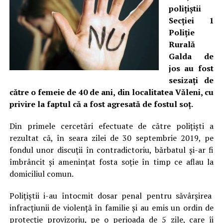
polițiștii
Secției 1
Poliție
Rurală
Galda de
jos au fost
sesizați de
către o femeie de 40 de ani, din localitatea Văleni, cu
privire la faptul că a fost agresată de fostul soț.
Din primele cercetări efectuate de către polițiști a
rezultat că, în seara zilei de 30 septembrie 2019, pe
fondul unor discuții în contradictoriu, bărbatul și-ar fi
îmbrâncit și amenințat fosta soție în timp ce aflau la
domiciliul comun.
Polițiștii i-au întocmit dosar penal pentru săvârșirea
infracțiunii de violență în familie și au emis un ordin de
protecție provizoriu, pe o perioada de 5 zile, care îi