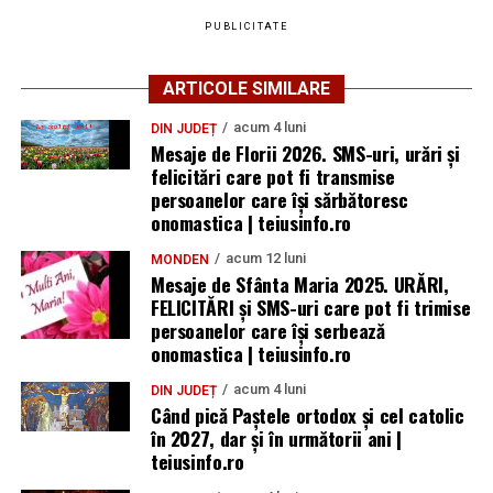
PUBLICITATE
ARTICOLE SIMILARE
acum 4 luni
DIN JUDEȚ
Mesaje de Florii 2026. SMS-uri, urări și
felicitări care pot fi transmise
persoanelor care îşi sărbătoresc
onomastica | teiusinfo.ro
acum 12 luni
MONDEN
Mesaje de Sfânta Maria 2025. URĂRI,
FELICITĂRI și SMS-uri care pot fi trimise
persoanelor care își serbează
onomastica | teiusinfo.ro
acum 4 luni
DIN JUDEȚ
Când pică Paștele ortodox și cel catolic
în 2027, dar și în următorii ani |
teiusinfo.ro