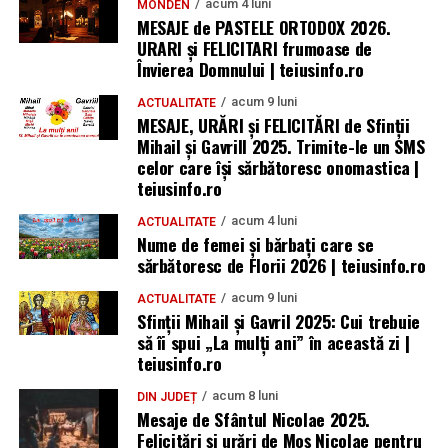
acum 4 luni
MONDEN
MESAJE de PASTELE ORTODOX 2026.
URARI și FELICITARI frumoase de
Învierea Domnului | teiusinfo.ro
acum 9 luni
ACTUALITATE
MESAJE, URĂRI și FELICITĂRI de Sfinții
Mihail și Gavrill 2025. Trimite-le un SMS
celor care își sărbătoresc onomastica |
teiusinfo.ro
acum 4 luni
ACTUALITATE
Nume de femei și bărbați care se
sărbătoresc de Florii 2026 | teiusinfo.ro
acum 9 luni
ACTUALITATE
Sfinții Mihail și Gavril 2025: Cui trebuie
să îi spui „La mulţi ani” în această zi |
teiusinfo.ro
acum 8 luni
DIN JUDEȚ
Mesaje de Sfântul Nicolae 2025.
Felicitări și urări de Moș Nicolae pentru