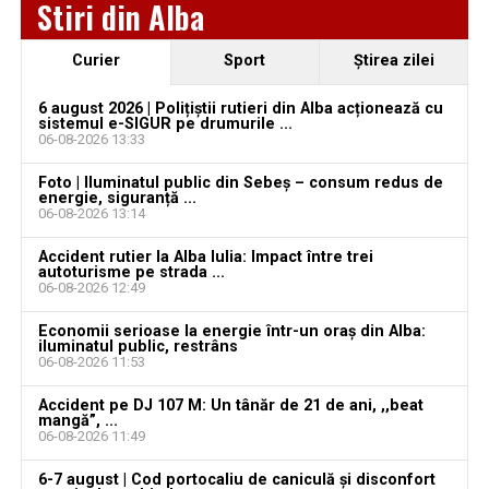
Stiri din Alba
august 2026. AJOFM Alba a publicat lista posturilor
vacante
Curier
Sport
Ştirea zilei
Locuri de muncă în Galda de Jos, disponibile la 4
august 2026. AJOFM Alba a publicat lista posturilor
6 august 2026 | Polițiștii rutieri din Alba acționează cu
vacante
sistemul e-SIGUR pe drumurile ...
06-08-2026 13:33
Locuri de muncă în Teiuș, disponibile la 4 august
Foto | Iluminatul public din Sebeș – consum redus de
2026. AJOFM Alba a publicat lista posturilor
energie, siguranță ...
vacante
06-08-2026 13:14
Bărbat de 30 de ani din Galda de Jos, reținut după
Accident rutier la Alba Iulia: Impact între trei
autoturisme pe strada ...
ce și-ar fi agresat și violat partenera
06-08-2026 12:49
Economii serioase la energie într-un oraș din Alba:
iluminatul public, restrâns
06-08-2026 11:53
Accident pe DJ 107 M: Un tânăr de 21 de ani, ,,beat
mangă”, ...
06-08-2026 11:49
6-7 august | Cod portocaliu de caniculă și disconfort