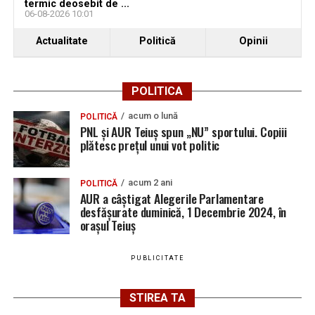
termic deosebit de ...
06-08-2026 10:01
Actualitate
Politică
Opinii
POLITICA
acum o lună
POLITICĂ
PNL și AUR Teiuș spun „NU” sportului. Copiii
plătesc prețul unui vot politic
acum 2 ani
POLITICĂ
AUR a câștigat Alegerile Parlamentare
desfășurate duminică, 1 Decembrie 2024, în
orașul Teiuș
PUBLICITATE
STIREA TA