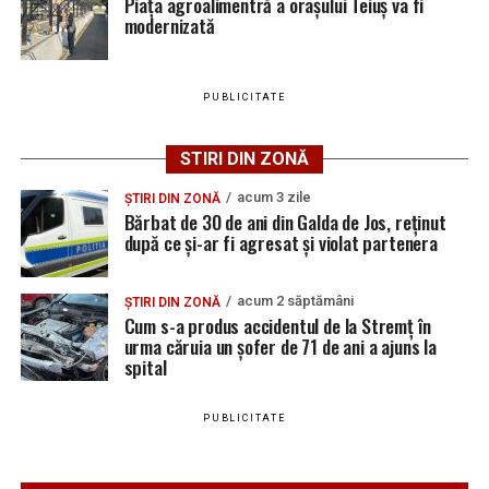
Piața agroalimentră a orașului Teiuș va fi
Adaugă teiusinfo.ro ca sursă
modernizată
Locuri de muncă în Galda de Jos, disponibile la 4
preferată pe Google
august 2026. AJOFM Alba a publicat lista posturilor
vacante
PUBLICITATE
Locuri de muncă în Teiuș, disponibile la 4 august
2026. AJOFM Alba a publicat lista posturilor
STIRI DIN ZONĂ
Urmărește Ziarul Unirea pe Social Media
vacante
acum 3 zile
Bărbat de 30 de ani din Galda de Jos, reținut după
ȘTIRI DIN ZONĂ
Bărbat de 30 de ani din Galda de Jos, reținut
ce și-ar fi agresat și violat partenera
după ce și-ar fi agresat și violat partenera
YouTube
Instagram
WhatsApp
Facebook
X
TikTok
acum 2 săptămâni
ȘTIRI DIN ZONĂ
Cum s-a produs accidentul de la Stremț în
Ultimele știri din Teiuș
urma căruia un șofer de 71 de ani a ajuns la
spital
Jaf de peste 300.000 de euro, la Teiuș. Familia
păgubită susține că ancheta bate pasul pe loc, la
PUBLICITATE
aproape o lună de la spargere
Locuri de muncă în Sântimbru, disponibile la 4