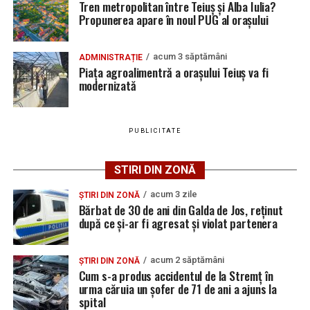
pe care le-ar fi amenințat.
Tren metropolitan între Teiuș și Alba Iulia?
vacante
ce și-ar fi agresat și violat partenera
Propunerea apare în noul PUG al orașului
La data de 19 iulie, polițiștii din Teiuș au dispus reținerea
Bărbat de 30 de ani din Galda de Jos, reținut după
acestuia pentru 24 de ore, iar cercetările continuă sub
ce și-ar fi agresat și violat partenera
acum 3 săptămâni
ADMINISTRAȚIE
aspectul săvârșirii infracțiunilor de amenințare și
Piața agroalimentră a orașului Teiuș va fi
distrugere.
modernizată
PUBLICITATE
Adaugă teiusinfo.ro ca sursă
preferată pe Google
STIRI DIN ZONĂ
acum 3 zile
ȘTIRI DIN ZONĂ
Bărbat de 30 de ani din Galda de Jos, reținut
după ce și-ar fi agresat și violat partenera
Urmărește Ziarul Unirea pe Social Media
acum 2 săptămâni
ȘTIRI DIN ZONĂ
Cum s-a produs accidentul de la Stremț în
urma căruia un șofer de 71 de ani a ajuns la
spital
YouTube
Instagram
WhatsApp
Facebook
X
TikTok