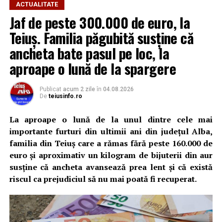
ACTUALITATE
Jaf de peste 300.000 de euro, la
Teiuș. Familia păgubită susține că
ancheta bate pasul pe loc, la
aproape o lună de la spargere
Publicat
acum 2 zile
în
04.08.2026
De
teiusinfo.ro
La aproape o lună de la unul dintre cele mai
importante furturi din ultimii ani din județul Alba,
familia din Teiuș care a rămas fără peste 160.000 de
euro și aproximativ un kilogram de bijuterii din aur
susține că ancheta avansează prea lent și că există
riscul ca prejudiciul să nu mai poată fi recuperat.