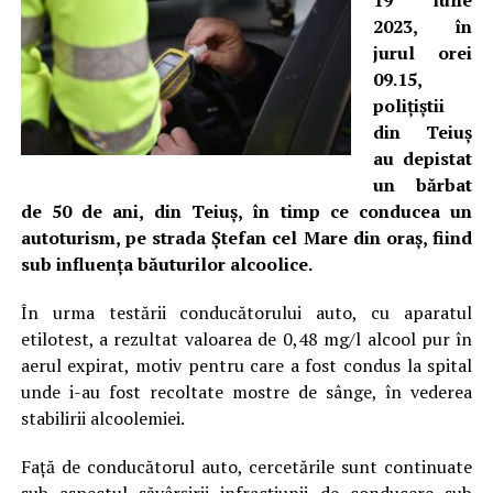
19 iulie
2023, în
jurul orei
09.15,
polițiștii
din Teiuș
au depistat
un bărbat
de 50 de ani, din Teiuș, în timp ce conducea un
autoturism, pe strada Ștefan cel Mare din oraș, fiind
sub influența băuturilor alcoolice.
În urma testării conducătorului auto, cu aparatul
etilotest, a rezultat valoarea de 0,48 mg/l alcool pur în
aerul expirat, motiv pentru care a fost condus la spital
unde i-au fost recoltate mostre de sânge, în vederea
stabilirii alcoolemiei.
Față de conducătorul auto, cercetările sunt continuate