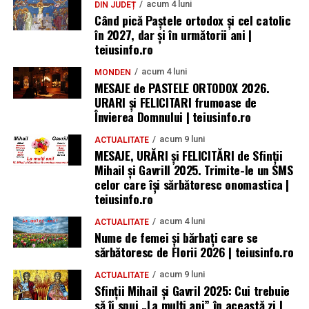
acum 4 luni
DIN JUDEȚ
Când pică Paștele ortodox și cel catolic
în 2027, dar și în următorii ani |
teiusinfo.ro
acum 4 luni
MONDEN
MESAJE de PASTELE ORTODOX 2026.
URARI și FELICITARI frumoase de
Învierea Domnului | teiusinfo.ro
acum 9 luni
ACTUALITATE
MESAJE, URĂRI și FELICITĂRI de Sfinții
Mihail și Gavrill 2025. Trimite-le un SMS
celor care își sărbătoresc onomastica |
teiusinfo.ro
acum 4 luni
ACTUALITATE
Nume de femei și bărbați care se
sărbătoresc de Florii 2026 | teiusinfo.ro
acum 9 luni
ACTUALITATE
Sfinții Mihail și Gavril 2025: Cui trebuie
să îi spui „La mulţi ani” în această zi |