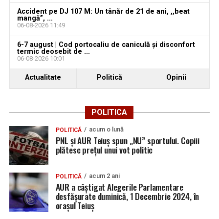
Accident pe DJ 107 M: Un tânăr de 21 de ani, ,,beat
mangă”, ...
06-08-2026 11:49
6-7 august | Cod portocaliu de caniculă și disconfort
termic deosebit de ...
06-08-2026 10:01
Actualitate
Politică
Opinii
POLITICA
acum o lună
POLITICĂ
PNL și AUR Teiuș spun „NU” sportului. Copiii
plătesc prețul unui vot politic
acum 2 ani
POLITICĂ
AUR a câștigat Alegerile Parlamentare
desfășurate duminică, 1 Decembrie 2024, în
orașul Teiuș