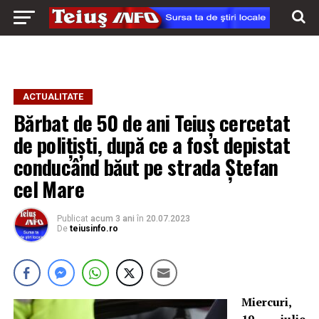
ACTUALITATE
Bărbat de 50 de ani Teiuș cercetat
de polițiști, după ce a fost depistat
conducând băut pe strada Ștefan
cel Mare
Publicat
acum 3 ani
în
20.07.2023
De
teiusinfo.ro
Miercuri,