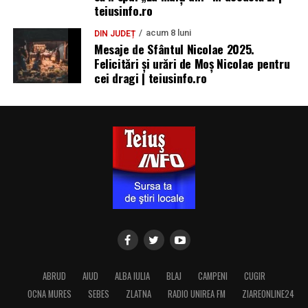
teiusinfo.ro
acum 8 luni
DIN JUDEȚ
Mesaje de Sfântul Nicolae 2025.
Felicitări și urări de Moș Nicolae pentru
cei dragi | teiusinfo.ro
ABRUD
AIUD
ALBA IULIA
BLAJ
CAMPENI
CUGIR
OCNA MURES
SEBES
ZLATNA
RADIO UNIREA FM
ZIAREONLINE24