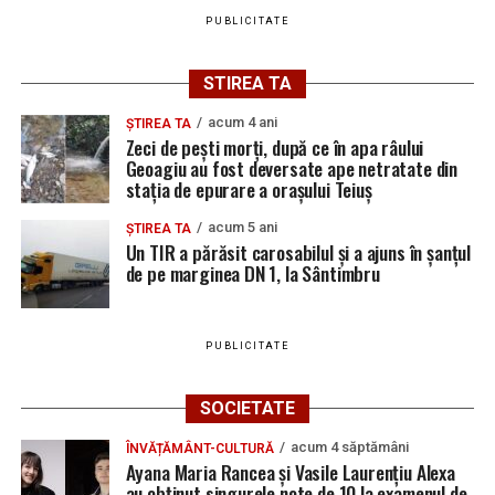
PUBLICITATE
STIREA TA
acum 4 ani
ȘTIREA TA
Zeci de pești morți, după ce în apa râului
Geoagiu au fost deversate ape netratate din
stația de epurare a orașului Teiuș
acum 5 ani
ȘTIREA TA
Un TIR a părăsit carosabilul și a ajuns în șanțul
de pe marginea DN 1, la Sântimbru
PUBLICITATE
SOCIETATE
acum 4 săptămâni
ÎNVĂȚĂMÂNT-CULTURĂ
Ayana Maria Rancea și Vasile Laurențiu Alexa
au obținut singurele note de 10 la examenul de