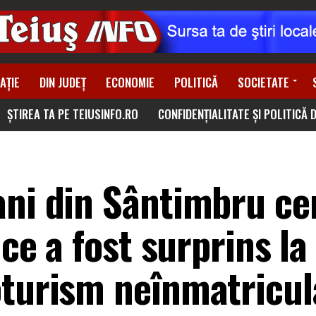
AȚIE
DIN JUDEȚ
ECONOMIE
POLITICĂ
SOCIETATE
ȘTIREA TA PE TEIUSINFO.RO
CONFIDENȚIALITATE ȘI POLITICĂ 
ani din Sântimbru ce
 ce a fost surprins la
oturism neînmatricul