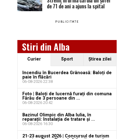
Stremț în urma căruia un șofer
de 71 de ani a ajuns la spital
PUBLICITATE
Stiri din Alba
Curier
Sport
Ştirea zilei
Incendiu în Bucerdea Grânoasă: Baloți de
paie în flăcări
06-08-2026 22:38
Foto | Baloți de lucernă furați din comuna
Fărău de 3 persoane din ...
06-08-2026 20:42
Bazinul Olimpic din Alba Iulia, în
reparații: Instalația de tratare și ...
06-08-2026 16:30
21-23 august 2026 | Concursul de turism