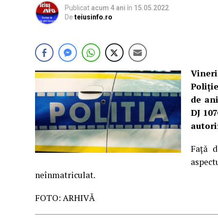
Publicat
acum 4 ani
în
15.05.2022
De
teiusinfo.ro
Vineri
Poliți
de an
DJ 107
autori
Față d
aspect
neînmatriculat.
FOTO: ARHIVĂ