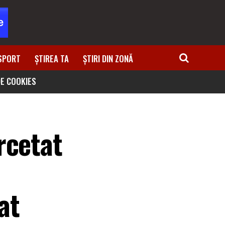
SPORT
ȘTIREA TA
ȘTIRI DIN ZONĂ
DE COOKIES
rcetat
at