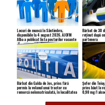
Locuri de muncă în Sântimbru,
Bărbat de 30 de
disponibile la 4 august 2026. AJOFM
reținut după ce
Alba a publicat lista posturilor vacante
partenera
Bărbat din Galda de Jos, prins fără
Șofer din Teiuș
permis la volanul unui tractor cu
prins băut la v
remorcă neînmatriculată, în localitatea
0,98 mg/l alcoo
Cetea