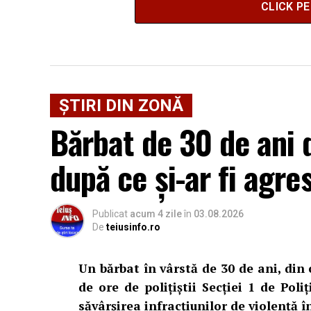
CLICK P
ȘTIRI DIN ZONĂ
Bărbat de 30 de ani d
după ce și-ar fi agre
Publicat
acum 4 zile
în
03.08.2026
De
teiusinfo.ro
Un bărbat în vârstă de 30 de ani, din
de ore de polițiștii Secției 1 de Poli
săvârșirea infracțiunilor de violență în