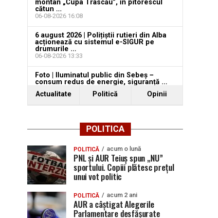
montan „Cupa Trascău”, în pitorescul
cătun ...
06-08-2026 16:08
6 august 2026 | Polițiștii rutieri din Alba
acționează cu sistemul e-SIGUR pe
drumurile ...
06-08-2026 13:33
Foto | Iluminatul public din Sebeș –
consum redus de energie, siguranță ...
06-08-2026 13:14
Actualitate
Politică
Opinii
POLITICA
acum o lună
POLITICĂ
PNL și AUR Teiuș spun „NU”
sportului. Copiii plătesc prețul
unui vot politic
acum 2 ani
POLITICĂ
AUR a câștigat Alegerile
Parlamentare desfășurate