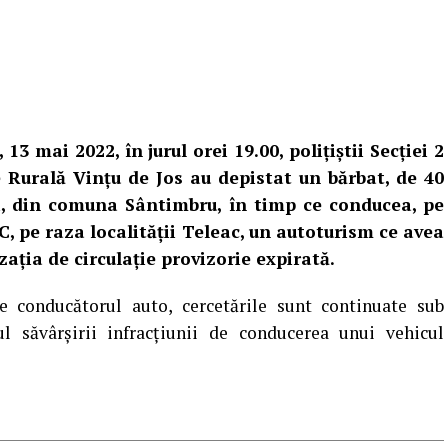
, 13 mai 2022, în jurul orei 19.00, polițiștii Secției 2
e Rurală Vințu de Jos au depistat un bărbat, de 40
i, din comuna Sântimbru, în timp ce conducea, pe
C, pe raza localității Teleac, un autoturism ce avea
zația de circulație provizorie expirată.
e conducătorul auto, cercetările sunt continuate sub
ul săvârșirii infracțiunii de conducerea unui vehicul