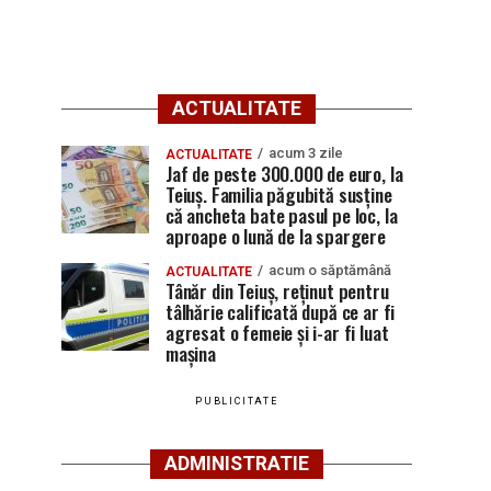
ACTUALITATE
acum 3 zile
ACTUALITATE
Jaf de peste 300.000 de euro, la
Teiuș. Familia păgubită susține
că ancheta bate pasul pe loc, la
aproape o lună de la spargere
acum o săptămână
ACTUALITATE
Tânăr din Teiuș, reținut pentru
tâlhărie calificată după ce ar fi
agresat o femeie și i-ar fi luat
mașina
PUBLICITATE
ADMINISTRATIE