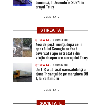
duminică, 1 Decembrie 2024, în
orașul Teiuș
PUBLICITATE
STIREA TA
acum 4 ani
ȘTIREA TA
Zeci de pești morți, după ce în
apa râului Geoagiu au fost
deversate ape netratate din
stația de epurare a orașului Teiuș
acum 5 ani
ȘTIREA TA
Un TIR a părăsit carosabilul și a
ajuns în șanțul de pe marginea DN
1, la Sântimbru
PUBLICITATE
SOCIETATE