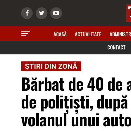
ACASĂ
ACTUALITATE
ADMINISTR
CONTACT
ȘTIRI DIN ZONĂ
Bărbat de 40 de 
de polițiști, după
volanul unui aut