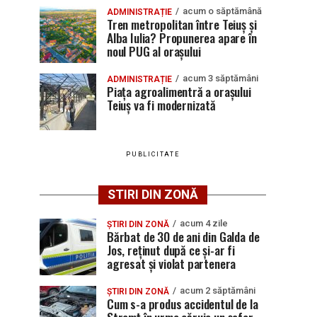
acum o săptămână
ADMINISTRAȚIE
Tren metropolitan între Teiuș și
Alba Iulia? Propunerea apare în
noul PUG al orașului
acum 3 săptămâni
ADMINISTRAȚIE
Piața agroalimentră a orașului
Teiuș va fi modernizată
PUBLICITATE
STIRI DIN ZONĂ
acum 4 zile
ȘTIRI DIN ZONĂ
Bărbat de 30 de ani din Galda de
Jos, reținut după ce și-ar fi
agresat și violat partenera
acum 2 săptămâni
ȘTIRI DIN ZONĂ
Cum s-a produs accidentul de la