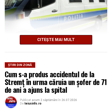
CITEȘTE MAI MULT
Potrivit Inspectoratului de Poliție Județean Alba, din
cercetările efectuate până în acest moment a reieșit că,
în seara zilei de 1 august 2026, pe fondul geloziei și al
consumului de alcool, bărbatul și-ar fi agresat fizic
ȘTIRI DIN ZONĂ
partenera, o femeie în vârstă de 28 de ani, în timp ce se
Cum s-a produs accidentul de la
aflau la domiciliul acestuia.
Stremț în urma căruia un șofer de 71
Ulterior, acesta ar fi întreținut raporturi sexuale cu
de ani a ajuns la spital
femeia împotriva voinței acesteia, motiv pentru care
polițiștii efectuează cercetări și sub aspectul săvârșirii
Publicat
acum 2 săptămâni
în
26.07.2026
infracțiunii de viol.
De
teiusinfo.ro