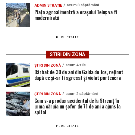
acum 3 săptămâni
ADMINISTRAȚIE
vacante
Piața agroalimentră a orașului Teiuș va fi
Adaugă teiusinfo.ro ca sursă
modernizată
Locuri de muncă în Galda de Jos, disponibile la 4
preferată pe Google
august 2026. AJOFM Alba a publicat lista posturilor
vacante
PUBLICITATE
Locuri de muncă în Teiuș, disponibile la 4 august
2026. AJOFM Alba a publicat lista posturilor
STIRI DIN ZONĂ
Urmărește Ziarul Unirea pe Social Media
vacante
acum 4 zile
Bărbat de 30 de ani din Galda de Jos, reținut după
ȘTIRI DIN ZONĂ
Bărbat de 30 de ani din Galda de Jos, reținut
ce și-ar fi agresat și violat partenera
după ce și-ar fi agresat și violat partenera
YouTube
Instagram
WhatsApp
Facebook
X
TikTok
acum 2 săptămâni
ȘTIRI DIN ZONĂ
Cum s-a produs accidentul de la Stremț în
Ultimele știri din Teiuș
urma căruia un șofer de 71 de ani a ajuns la
spital
Jaf de peste 300.000 de euro, la Teiuș. Familia
păgubită susține că ancheta bate pasul pe loc, la
PUBLICITATE
aproape o lună de la spargere