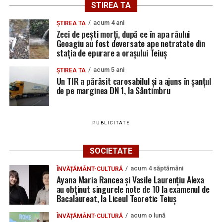
STIREA TA
acum 4 ani
ȘTIREA TA
Zeci de pești morți, după ce în apa râului
Geoagiu au fost deversate ape netratate din
stația de epurare a orașului Teiuș
acum 5 ani
ȘTIREA TA
Un TIR a părăsit carosabilul și a ajuns în șanțul
de pe marginea DN 1, la Sântimbru
PUBLICITATE
SOCIETATE
acum 4 săptămâni
ÎNVĂȚĂMÂNT-CULTURĂ
Ayana Maria Rancea și Vasile Laurențiu Alexa
au obținut singurele note de 10 la examenul de
Bacalaureat, la Liceul Teoretic Teiuș
acum o lună
ÎNVĂȚĂMÂNT-CULTURĂ