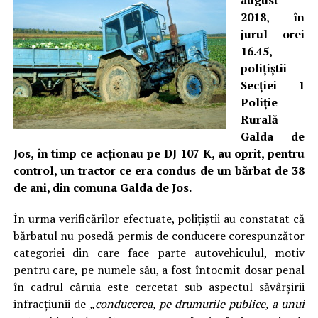
august
2018, în
jurul orei
16.45,
poliţiştii
Secţiei 1
Poliţie
Rurală
Galda de
Jos, în timp ce acţionau pe DJ 107 K, au oprit, pentru
control, un tractor ce era condus de un bărbat de 38
de ani, din comuna Galda de Jos.
În urma verificărilor efectuate, poliţiştii au constatat că
bărbatul nu posedă permis de conducere corespunzător
categoriei din care face parte autovehiculul, motiv
pentru care, pe numele său, a fost întocmit dosar penal
în cadrul căruia este cercetat sub aspectul săvârşirii
infracţiunii de
„conducerea, pe drumurile publice, a unui