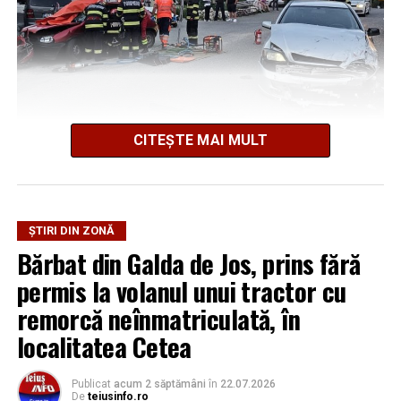
august 2026. AJOFM Alba a publicat lista posturilor
Adaugă teiusinfo.ro ca sursă
vacante
preferată pe Google
Locuri de muncă în Teiuș, disponibile la 4 august
2026. AJOFM Alba a publicat lista posturilor
vacante
Urmărește Ziarul Unirea pe Social Media
Bărbat de 30 de ani din Galda de Jos, reținut după
CITEȘTE MAI MULT
ce și-ar fi agresat și violat partenera
Potrivit informațiilor transmise de Inspectoratul pentru
Situații de Urgență Alba, în accident sunt implicate două
autoturisme, existând suspiciunea că o persoană ar fi
YouTube
Instagram
WhatsApp
Facebook
X
TikTok
rămas încarcerată.
ȘTIRI DIN ZONĂ
Bărbat din Galda de Jos, prins fără
La locul intervenției au fost mobilizate o autospecială de
Ultimele știri din Teiuș
permis la volanul unui tractor cu
stingere cu apă și spumă, un echipaj de prim ajutor
SMURD, o ambulanță a Serviciului de Ambulanță
remorcă neînmatriculată, în
Jaf de peste 300.000 de euro, la Teiuș. Familia
Județean Alba, precum și un echipaj al Serviciului
păgubită susține că ancheta bate pasul pe loc, la
localitatea Cetea
Voluntar pentru Situații de Urgență Stremț.
aproape o lună de la spargere
Locuri de muncă în Sântimbru, disponibile la 4
Publicat
acum 2 săptămâni
în
22.07.2026
UPDATE 1:
„Traficul rutier este îngreunat pe raza
De
teiusinfo.ro