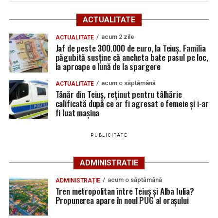
Adaugă teiusinfo.ro ca sursă
incidentul a avut loc în data de
21 iulie 2026
, în jurul
preferată pe Google
orei
13:30
, pe raza localității
Cetea
.
ACTUALITATE
Polițiștii Secției 1 de Poliție Rurală Galda de Jos au oprit
acum 2 zile
ACTUALITATE
Jaf de peste 300.000 de euro, la Teiuș. Familia
pentru control un ansamblu format dintr-un tractor și
păgubită susține că ancheta bate pasul pe loc,
o remorcă ce nu avea aplicate numere de înmatriculare.
la aproape o lună de la spargere
Urmărește Ziarul Unirea pe Social Media
În urma verificărilor, oamenii legii au constatat că
acum o săptămână
ACTUALITATE
Tânăr din Teiuș, reținut pentru tâlhărie
șoferul, un bărbat de 65 de ani din Galda de Jos,
nu
calificată după ce ar fi agresat o femeie și i-ar
deține permis de conducere pentru nicio categorie
fi luat mașina
YouTube
Instagram
WhatsApp
Facebook
X
TikTok
de vehicule
, iar remorca tractată
nu este înregistrată
în circulație
.
PUBLICITATE
Ultimele știri din Teiuș
Polițiștii au deschis un dosar penal și continuă
cercetările sub aspectul săvârșirii infracțiunilor de
ADMINISTRATIE
Jaf de peste 300.000 de euro, la Teiuș. Familia
conducere fără permis de conducere
și
punerea în
păgubită susține că ancheta bate pasul pe loc, la
acum o săptămână
ADMINISTRAȚIE
circulație sau conducerea unui vehicul
aproape o lună de la spargere
Tren metropolitan între Teiuș și Alba Iulia?
neînmatriculat
.
Propunerea apare în noul PUG al orașului
Locuri de muncă în Sântimbru, disponibile la 4
august 2026. AJOFM Alba a publicat lista posturilor