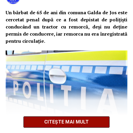
august 2026. AJOFM Alba a publicat lista posturilor
localității Stremț, din cauza unui eveniment rutier în
vacante
care ar fi implicate două autoturisme. O persoană ar fi
Un bărbat de 65 de ani din comuna Galda de Jos este
suferit leziuni corporale. Polițiștii s-au deplasat la fața
Locuri de muncă în Galda de Jos, disponibile la 4
cercetat penal după ce a fost depistat de polițiști
locului pentru efectuarea cercetărilor și fluidizarea
august 2026. AJOFM Alba a publicat lista posturilor
conducând un tractor cu remorcă, deși nu deține
traficului rutier”,
a transmis IPJ Alba.
vacante
permis de conducere, iar remorca nu era înregistrată
pentru circulație.
Locuri de muncă în Teiuș, disponibile la 4 august
UPDATE 2:
„Forțele de intervenție au ajuns la locul
2026. AJOFM Alba a publicat lista posturilor
producerii evenimentului. Într-unul dintre autoturismele
vacante
implicate în accident o persoană este încarcerată,
conștientă și cooperantă. Se intervine pentru
Bărbat de 30 de ani din Galda de Jos, reținut după
descarcerarea și extragerea acesteia”
, a mai transmis ISU
ce și-ar fi agresat și violat partenera
Alba.
UPDATE 3:
„Persoana (barbat aprox. 70 ani) a fost
extrasă din autoturism si predata echipajelor medicale
pentru evaluare”
, a transmis ISU Alba.
CITEȘTE MAI MULT
Potrivit Inspectoratului de Poliție Județean Alba,