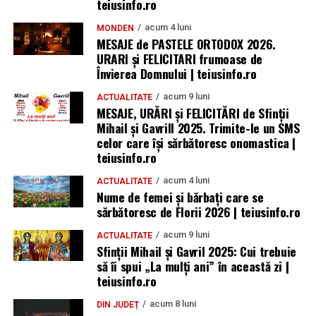
teiusinfo.ro
acum 4 luni
MONDEN
MESAJE de PASTELE ORTODOX 2026.
URARI și FELICITARI frumoase de
Învierea Domnului | teiusinfo.ro
acum 9 luni
ACTUALITATE
MESAJE, URĂRI și FELICITĂRI de Sfinții
Mihail și Gavrill 2025. Trimite-le un SMS
celor care își sărbătoresc onomastica |
teiusinfo.ro
acum 4 luni
ACTUALITATE
Nume de femei și bărbați care se
sărbătoresc de Florii 2026 | teiusinfo.ro
acum 9 luni
ACTUALITATE
Sfinții Mihail și Gavril 2025: Cui trebuie
să îi spui „La mulţi ani” în această zi |
teiusinfo.ro
acum 8 luni
DIN JUDEȚ