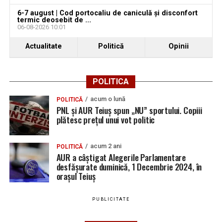
6-7 august | Cod portocaliu de caniculă și disconfort
termic deosebit de ...
06-08-2026 10:01
Actualitate
Politică
Opinii
POLITICA
acum o lună
POLITICĂ
PNL și AUR Teiuș spun „NU” sportului. Copiii
plătesc prețul unui vot politic
acum 2 ani
POLITICĂ
AUR a câștigat Alegerile Parlamentare
desfășurate duminică, 1 Decembrie 2024, în
orașul Teiuș
PUBLICITATE