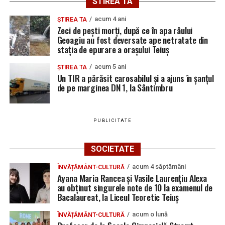
STIREA TA
acum 4 ani
ȘTIREA TA
Zeci de pești morți, după ce în apa râului
Geoagiu au fost deversate ape netratate din
stația de epurare a orașului Teiuș
acum 5 ani
ȘTIREA TA
Un TIR a părăsit carosabilul și a ajuns în șanțul
de pe marginea DN 1, la Sântimbru
PUBLICITATE
SOCIETATE
acum 4 săptămâni
ÎNVĂȚĂMÂNT-CULTURĂ
Ayana Maria Rancea și Vasile Laurențiu Alexa
au obținut singurele note de 10 la examenul de
Bacalaureat, la Liceul Teoretic Teiuș
acum o lună
ÎNVĂȚĂMÂNT-CULTURĂ