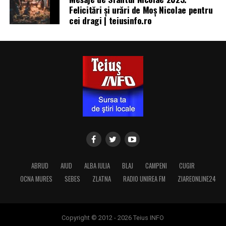
Felicitări și urări de Moș Nicolae pentru
cei dragi | teiusinfo.ro
ABRUD
AIUD
ALBA IULIA
BLAJ
CAMPENI
CUGIR
OCNA MURES
SEBES
ZLATNA
RADIO UNIREA FM
ZIAREONLINE24
Copyright © 2012 - 2026 Teius INFO