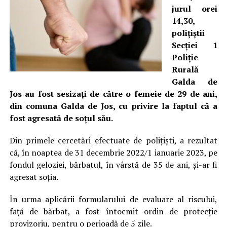
jurul orei
14,30,
polițiștii
Secției 1
Poliție
Rurală
Galda de
Jos au fost sesizați de către o femeie de 29 de ani,
din comuna Galda de Jos, cu privire la faptul că a
fost agresată de soțul său.
Din primele cercetări efectuate de polițiști, a rezultat
că, în noaptea de 31 decembrie 2022/1 ianuarie 2023, pe
fondul geloziei, bărbatul, în vârstă de 35 de ani, și-ar fi
agresat soția.
În urma aplicării formularului de evaluare al riscului,
față de bărbat, a fost întocmit ordin de protecție
provizoriu, pentru o perioadă de 5 zile.