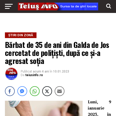
ȘTIRI DIN ZONĂ
Bărbat de 35 de ani din Galda de Jos
cercetat de polițiști, după ce și-a
agresat soția
Publicat
acum 4 ani
în
10.01.2023
De
teiusinfo.ro
Luni, 9
ianuarie
2023, în