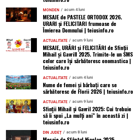
acum 4 luni
MONDEN
MESAJE de PASTELE ORTODOX 2026.
URARI și FELICITARI frumoase de
Învierea Domnului | teiusinfo.ro
acum 9 luni
ACTUALITATE
MESAJE, URĂRI și FELICITĂRI de Sfinții
Mihail și Gavrill 2025. Trimite-le un SMS
celor care își sărbătoresc onomastica |
teiusinfo.ro
acum 4 luni
ACTUALITATE
Nume de femei și bărbați care se
sărbătoresc de Florii 2026 | teiusinfo.ro
acum 9 luni
ACTUALITATE
Sfinții Mihail și Gavril 2025: Cui trebuie
să îi spui „La mulţi ani” în această zi |
teiusinfo.ro
acum 8 luni
DIN JUDEȚ
Mesaje de Sfântul Nicolae 2025.