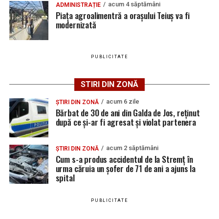
acum 4 săptămâni
ADMINISTRAȚIE
vacante
Piața agroalimentră a orașului Teiuș va fi
Adaugă teiusinfo.ro ca sursă
modernizată
Locuri de muncă în Galda de Jos, disponibile la 4
preferată pe Google
august 2026. AJOFM Alba a publicat lista posturilor
vacante
PUBLICITATE
Locuri de muncă în Teiuș, disponibile la 4 august
2026. AJOFM Alba a publicat lista posturilor
STIRI DIN ZONĂ
Urmărește Ziarul Unirea pe Social Media
vacante
acum 6 zile
Bărbat de 30 de ani din Galda de Jos, reținut după
ȘTIRI DIN ZONĂ
Bărbat de 30 de ani din Galda de Jos, reținut
ce și-ar fi agresat și violat partenera
după ce și-ar fi agresat și violat partenera
YouTube
Instagram
WhatsApp
Facebook
X
TikTok
acum 2 săptămâni
ȘTIRI DIN ZONĂ
Cum s-a produs accidentul de la Stremț în
Ultimele știri din Teiuș
urma căruia un șofer de 71 de ani a ajuns la
spital
Jaf de peste 300.000 de euro, la Teiuș. Familia
păgubită susține că ancheta bate pasul pe loc, la
PUBLICITATE
aproape o lună de la spargere