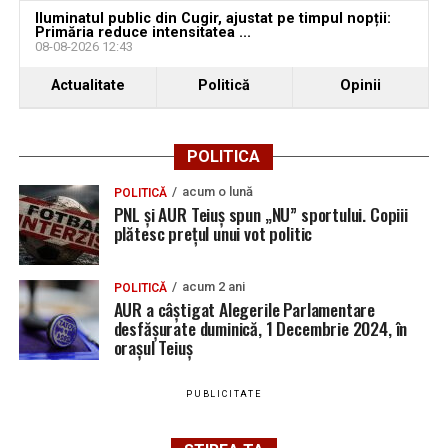
Iluminatul public din Cugir, ajustat pe timpul nopții:
Primăria reduce intensitatea ...
08-08-2026 12:43
Actualitate
Politică
Opinii
POLITICA
acum o lună
POLITICĂ
PNL și AUR Teiuș spun „NU” sportului. Copiii
plătesc prețul unui vot politic
acum 2 ani
POLITICĂ
AUR a câștigat Alegerile Parlamentare
desfășurate duminică, 1 Decembrie 2024, în
orașul Teiuș
PUBLICITATE