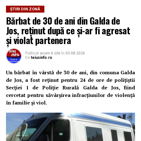
ȘTIRI DIN ZONĂ
Bărbat de 30 de ani din Galda de
Jos, reținut după ce și-ar fi agresat
și violat partenera
Publicat
acum 6 zile
în
03.08.2026
De
teiusinfo.ro
Un bărbat în vârstă de 30 de ani, din comuna Galda
de Jos, a fost reținut pentru 24 de ore de polițiștii
Secției 1 de Poliție Rurală Galda de Jos, fiind
cercetat pentru săvârșirea infracțiunilor de violență
în familie și viol.