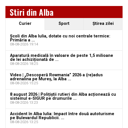
Locuri de muncă în Sântimbru, disponibile la 4
Stiri din Alba
august 2026. AJOFM Alba a publicat lista posturilor
vacante
Curier
Sport
Ştirea zilei
Locuri de muncă în Galda de Jos, disponibile la 4
august 2026. AJOFM Alba a publicat lista posturilor
Școli din Alba Iulia, dotate cu noi centrale termice:
vacante
Primăria a ...
08-08-2026 19:14
Locuri de muncă în Teiuș, disponibile la 4 august
Aparatură medicală în valoare de peste 1,5 milioane
2026. AJOFM Alba a publicat lista posturilor
de lei achiziționată de ...
vacante
08-08-2026 18:25
Bărbat de 30 de ani din Galda de Jos, reținut după
Video | „Descoperă Rowmania” 2026 a (re)adus
adrenalina pe Mureș, la Alba ...
ce și-ar fi agresat și violat partenera
08-08-2026 15:25
8 august 2026 | Polițiștii rutieri din Alba acționează cu
sistemul e-SIGUR pe drumurile ...
08-08-2026 13:23
Accident în Alba Iulia: Impact între două autoturisme
pe Bulevardul Republicii. ...
08-08-2026 13:25