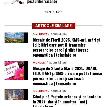
posturilor vacante
PUBLICITATE
ARTICOLE SIMILARE
acum 4 luni
DIN JUDEȚ
Mesaje de Florii 2026. SMS-uri, urări și
felicitări care pot fi transmise
persoanelor care îşi sărbătoresc
onomastica | teiusinfo.ro
acum 12 luni
MONDEN
Mesaje de Sfânta Maria 2025. URĂRI,
FELICITĂRI și SMS-uri care pot fi trimise
persoanelor care își serbează
onomastica | teiusinfo.ro
acum 4 luni
DIN JUDEȚ
Când pică Paștele ortodox și cel catolic
în 2027, dar și în următorii ani |
teiusinfo.ro