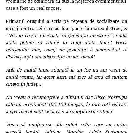
vremurile de odinioară au dus la nașterea evenimentului
care a fost un real succes.
Primarul orașului a scris pe rețeaua de socializare un
mesaj pentru cei care au luat parte la marea distracție:
”Nu am crezut niciodată că generația noastră o sa aibă
atâta putere să adune în timp atâta lume! Vocea
teiușenilor mei, colegi de generație a demonstrat că
distracția și buna dispoziție nu are vârstă!
Atât de multă lume adunată la un loc nu am vazut de
multă vreme, iar acest lucru mă face să cred că suntem
cineva în județ…
Nu vreau o recunoaștere a nimănui dar Disco Nostalgia
este un eveniment 100/100 teiușan, la care toți cei care
au participat sunt sigur că s-au simțit extraordinar.
Vreau să mulțumesc din suflet celor care au aprins
această flacără, Adriana Mondoc, Adela Sigismund