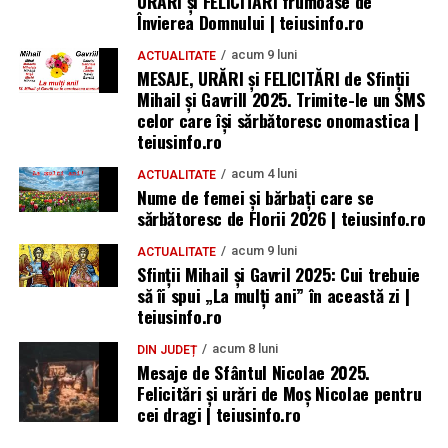
URARI și FELICITARI frumoase de
Locuri de muncă în Teiuș, disponibile la 4 august
Învierea Domnului | teiusinfo.ro
-Sfinţii Constantin şi Elena să te călăuzească mereu!
2026. AJOFM Alba a publicat lista posturilor
Cele mai calde urări de bine, sănătate şi fericire, de ziua
vacante
acum 9 luni
ACTUALITATE
numelui. La mulţi ani, Constantin!
MESAJE, URĂRI și FELICITĂRI de Sfinții
Bărbat de 30 de ani din Galda de Jos, reținut după
Mihail și Gavrill 2025. Trimite-le un SMS
ce și-ar fi agresat și violat partenera
-E ziua ta, dragă Elena! Îţi urez cele mai frumoase clipe,
celor care își sărbătoresc onomastica |
teiusinfo.ro
bucurie, speranţă şi multe, multe împliniri!
acum 4 luni
ACTUALITATE
-La Mulţi Ani, Elena! Sper să se spargă conducta fericirii
Nume de femei și bărbați care se
pe strada vieţii tale.
sărbătoresc de Florii 2026 | teiusinfo.ro
Citeşte întreaga ştire: Mesaje de Sf. Constantin și Elena
acum 9 luni
– Cele mai frumoase urări și felicitări
ACTUALITATE
Sfinții Mihail și Gavril 2025: Cui trebuie
să îi spui „La mulţi ani” în această zi |
-Cele mai frumoase flori, cele mai sincere urări pentru o
teiusinfo.ro
zi minunata si un an plin de realizari. La multi ani
infloritori! Îți doresc ca ziua numelui să îți aducă multe
acum 8 luni
DIN JUDEȚ
Mesaje de Sfântul Nicolae 2025.
motive de a sărbători. La mulți ani!
Felicitări și urări de Moș Nicolae pentru
cei dragi | teiusinfo.ro
-Florile din luna mai să îţi aducă multă iubire în suflet,
sănătate, admiraţia celor dragi şi multe dorinţe