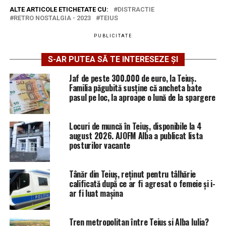
ALTE ARTICOLE ETICHETATE CU:
DISTRACTIE
RETRO NOSTALGIA - 2023
TEIUS
PUBLICITATE
S-AR PUTEA SĂ TE INTERESEZE ȘI
Jaf de peste 300.000 de euro, la Teiuș.
Familia păgubită susține că ancheta bate
pasul pe loc, la aproape o lună de la spargere
Locuri de muncă în Teiuș, disponibile la 4
august 2026. AJOFM Alba a publicat lista
posturilor vacante
Tânăr din Teiuș, reținut pentru tâlhărie
calificată după ce ar fi agresat o femeie și i-
ar fi luat mașina
Tren metropolitan între Teiuș și Alba Iulia?