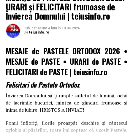
URARI și FELICITARI frumoase de
Învierea Domnului | teiusinfo.ro
Publicat
acum 4 luni
în
10.04.2026
De
teiusinfo.ro
MESAJE de PASTELE ORTODOX 2026
•
MESAJE de PASTE • URARI de PASTE •
FELICITARI de PASTE
|
teiusinfo.ro
Felicitari de Pastele Ortodox
Învierea Domnului să-ți umple sufletul de lumină, ochii
de lacrimile bucuriei, mintea de gânduri frumoase și
inima de iubire! HRISTOS A INVIAT!
Pomii înfloriți, florile proaspăt deschise și cântecul
zglobiu al păsărilor, toate îmi șoptesc că a sosit Paștele.