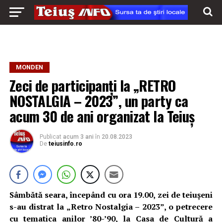
MONDEN
Zeci de participanți la „RETRO
NOSTALGIA – 2023”, un party ca
acum 30 de ani organizat la Teiuș
Publicat
acum 3 ani
în
20.08.2023
De
teiusinfo.ro
Sâmbătă seara, începând cu ora 19.00, zei de teiușeni
s-au distrat la „Retro Nostalgia – 2023”, o petrecere
cu tematica anilor ’80-’90, la Casa de Cultură a