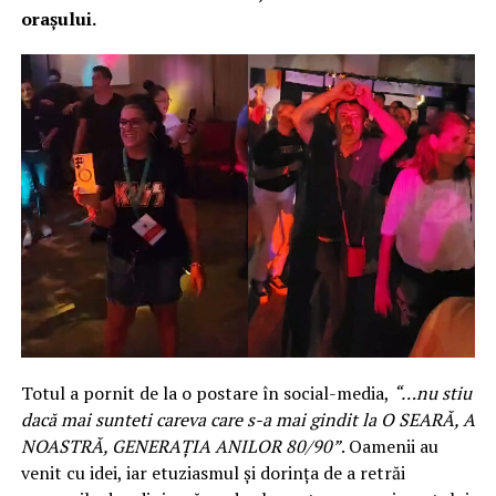
orașului.
Totul a pornit de la o postare în social-media,
“…nu stiu
dacă mai sunteti careva care s-a mai gindit la O SEARĂ, A
NOASTRĂ, GENERAȚIA ANILOR 80/90”
. Oamenii au
venit cu idei, iar etuziasmul și dorința de a retrăi