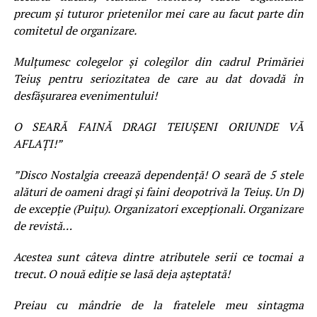
precum și tuturor prietenilor mei care au facut parte din
comitetul de organizare.
Mulțumesc colegelor și colegilor din cadrul Primăriei
Teiuș pentru seriozitatea de care au dat dovadă în
desfășurarea evenimentului!
O SEARĂ FAINĂ DRAGI TEIUȘENI ORIUNDE VĂ
AFLAȚI!”
”Disco Nostalgia creează dependență! O seară de 5 stele
alături de oameni dragi și faini deopotrivă la Teiuș. Un DJ
de excepție (Puițu). Organizatori excepționali. Organizare
de revistă…
Acestea sunt câteva dintre atributele serii ce tocmai a
trecut. O nouă ediție se lasă deja așteptată!
Preiau cu mândrie de la fratelele meu sintagma