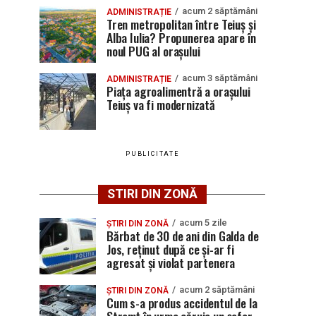
acum 2 săptămâni
ADMINISTRAȚIE
Tren metropolitan între Teiuș și
Alba Iulia? Propunerea apare în
noul PUG al orașului
acum 3 săptămâni
ADMINISTRAȚIE
Piața agroalimentră a orașului
Teiuș va fi modernizată
PUBLICITATE
STIRI DIN ZONĂ
acum 5 zile
ȘTIRI DIN ZONĂ
Bărbat de 30 de ani din Galda de
Jos, reținut după ce și-ar fi
agresat și violat partenera
acum 2 săptămâni
ȘTIRI DIN ZONĂ
Cum s-a produs accidentul de la