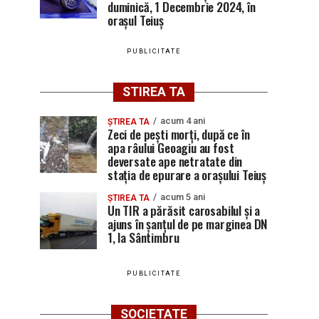
duminică, 1 Decembrie 2024, în
orașul Teiuș
PUBLICITATE
STIREA TA
acum 4 ani
ȘTIREA TA
Zeci de pești morți, după ce în
apa râului Geoagiu au fost
deversate ape netratate din
stația de epurare a orașului Teiuș
acum 5 ani
ȘTIREA TA
Un TIR a părăsit carosabilul și a
ajuns în șanțul de pe marginea DN
1, la Sântimbru
PUBLICITATE
SOCIETATE