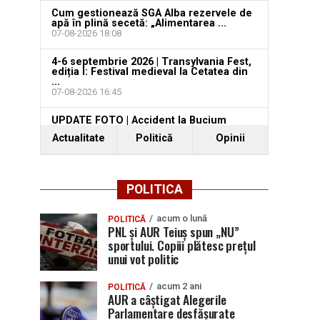
Cum gestionează SGA Alba rezervele de
apă în plină secetă: „Alimentarea ...
07-08-2026 18:08
4-6 septembrie 2026 | Transylvania Fest,
ediția I: Festival medieval la Cetatea din
...
07-08-2026 16:45
UPDATE FOTO | Accident la Bucium
Cerbu: Un șofer rănit după ce ...
Actualitate
Politică
Opinii
07-08-2026 16:13
POLITICA
acum o lună
POLITICĂ
PNL și AUR Teiuș spun „NU”
sportului. Copiii plătesc prețul
unui vot politic
acum 2 ani
POLITICĂ
AUR a câștigat Alegerile
Parlamentare desfășurate