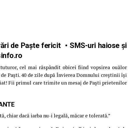
ări de Paşte fericit
• SMS-uri haiose şi
sinfo.ro
tuturor, cel mai răspândit obicei fiind vopsirea ouălor
 de Paşti. 40 de zile după Învierea Domnului creştinii îşi
at! Fii primul care trimite un mesaj de Paști prietenilor
ZANTE
ă, chiar dacă iarba nu-i legală, măcar e tolerată.”