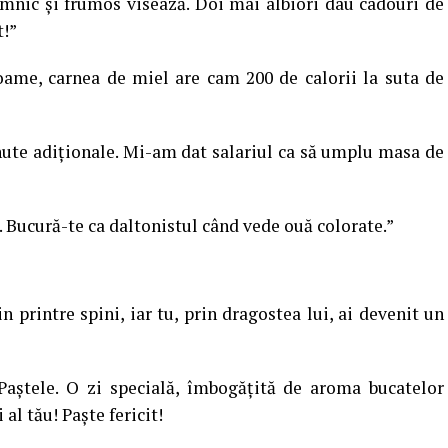
somnic şi frumos visează. Doi mai albiori dau cadouri de
t!”
oame, carnea de miel are cam 200 de calorii la suta de
nute adiţionale. Mi-am dat salariul ca să umplu masa de
. Bucură-te ca daltonistul când vede ouă colorate.”
in printre spini, iar tu, prin dragostea lui, ai devenit un
aştele. O zi specială, îmbogăţită de aroma bucatelor
al tău! Paşte fericit!