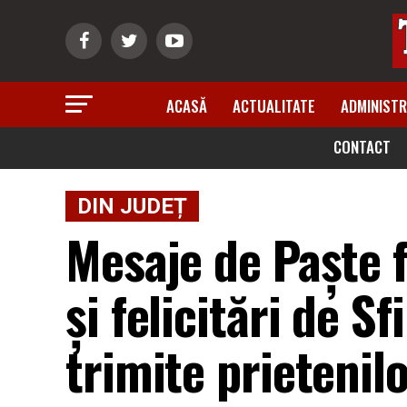
ACASĂ
ACTUALITATE
ADMINISTR
CONTACT
DIN JUDEȚ
Mesaje de Paște f
şi felicitări de Sf
trimite prietenilo