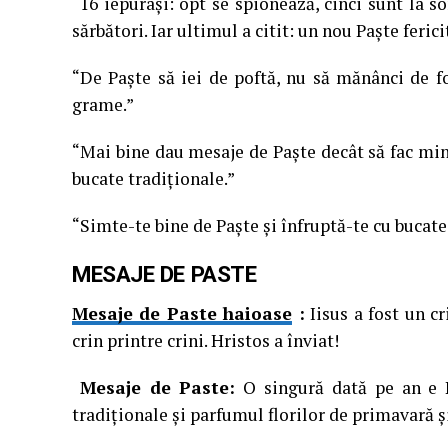
“16 iepuraşi: opt se spionează, cinci sunt la 
sărbători. Iar ultimul a citit: un nou Paşte ferici
“De Paşte să iei de poftă, nu să mănânci de f
grame.”
“Mai bine dau mesaje de Paşte decât să fac mi
bucate tradiţionale.”
“Simte-te bine de Paşte şi înfruptă-te cu bucate
MESAJE DE PASTE
Mesaje de Paste haioase
:
Iisus a fost un cr
crin printre crini. Hristos a înviat!
Mesaje de Paste:
O singură dată pe an e P
tradiţionale şi parfumul florilor de primavară şi 