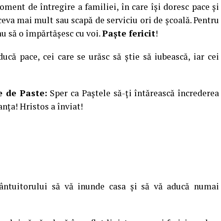
ment de întregire a familiei, în care îşi doresc pace şi
ă ceva mai mult sau scapă de serviciu ori de şcoală. Pentru
au să o împărtăşesc cu voi.
Paşte fericit
!
ucă pace, cei care se urăsc să ştie să iubească, iar cei
e de Paste:
Sper ca Paştele să-ţi întărească încrederea
anţa! Hristos a înviat!
ântuitorului să vă inunde casa şi să vă aducă numai