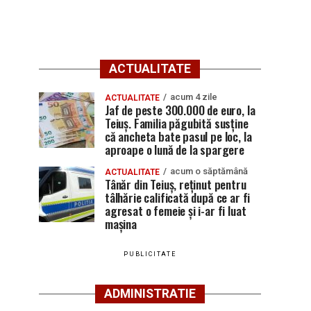
ACTUALITATE
acum 4 zile
ACTUALITATE
Jaf de peste 300.000 de euro, la
Teiuș. Familia păgubită susține
că ancheta bate pasul pe loc, la
aproape o lună de la spargere
acum o săptămână
ACTUALITATE
Tânăr din Teiuș, reținut pentru
tâlhărie calificată după ce ar fi
agresat o femeie și i-ar fi luat
mașina
PUBLICITATE
ADMINISTRATIE