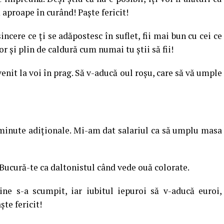
ă aproape în curând! Paşte fericit!
cere ce ţi se adăpostesc în suflet, fii mai bun cu cei ce
tor şi plin de caldură cum numai tu ştii să fii!
venit la voi în prag. Să v-aducă oul roşu, care să vă umple
minute adiţionale. Mi-am dat salariul ca să umplu masa
 Bucură-te ca daltonistul când vede ouă colorate.
şine s-a scumpit, iar iubitul iepuroi să v-aducă euroi,
şte fericit!