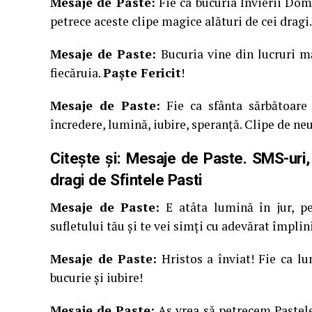
Mesaje de Paste:
Fie ca bucuria Învierii Domn
petrece aceste clipe magice alături de cei dragi.
Mesaje de Paste:
Bucuria vine din lucruri mă
fiecăruia.
Paşte Fericit
!
Mesaje de Paste:
Fie ca sfânta sărbătoare 
încredere, lumină, iubire, speranţă. Clipe de neu
Citește și:
Mesaje de Paste. SMS-uri, ur
dragi de Sfintele Pasti
Mesaje de Paste:
E atâta lumină în jur, pe
sufletului tău şi te vei simţi cu adevărat împlini
Mesaje de Paste:
Hristos a înviat! Fie ca lum
bucurie şi iubire!
Mesaje de Paste:
Aş vrea să petrecem Paştele 