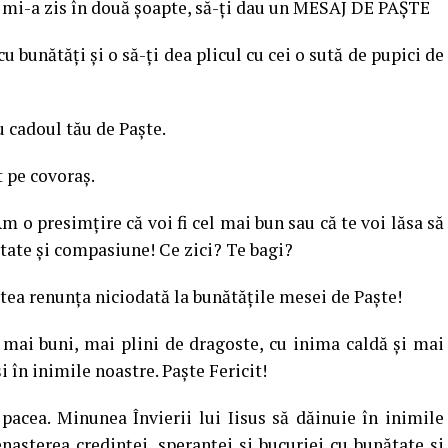
şi mi-a zis în două şoapte, să-ţi dau un MESAJ DE PAŞTE
cu bunătăţi şi o să-ţi dea plicul cu cei o sută de pupici de
u cadoul tău de Paşte.
t pe covoraş.
m o presimţire că voi fi cel mai bun sau că te voi lăsa să
tate şi compasiune! Ce zici? Te bagi?
putea renunţa niciodată la bunătăţile mesei de Paşte!
 mai buni, mai plini de dragoste, cu inima caldă şi mai
 în inimile noastre. Paşte Fericit!
 pacea. Minunea Învierii lui Iisus să dăinuie în inimile
naşterea credinţei, speranţei şi bucuriei cu bunătate şi