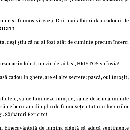
omnic şi frumos visează. Doi mai albiori dau cadouri de
ICIT!
ta, deşi ştiu că nu ai fost atât de cuminte precum încerci
cozonac îndulcit, un vin de-ai bea, HRISTOS va Învia!
să cadou în ghete, are el alte secrete: pască, oul înroşit,
ufletele, să ne lumineze minţile, să ne deschidă inimile
i, să ne bucurăm din plin de frumuseţea tuturor lucrurilor
i. Sărbători Fericite!
lui binecuvântată de lumina sfântă să aducă sentimente