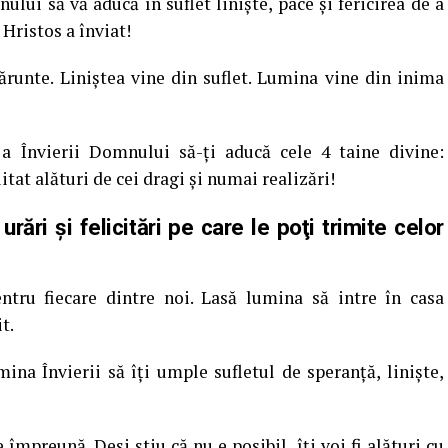
ului să vă aducă în suflet linişte, pace şi fericirea de a
 Hristos a înviat!
runte. Liniştea vine din suflet. Lumina vine din inima
a Învierii Domnului să-ţi aducă cele 4 taine divine:
itat alături de cei dragi şi numai realizări!
ări şi felicitări pe care le poţi trimite celor
ntru fiecare dintre noi. Lasă lumina să intre în casa
t.
ina Învierii să îţi umple sufletul de speranţă, linişte,
împreună. Deşi ştiu că nu e posibil, îţi voi fi alături cu