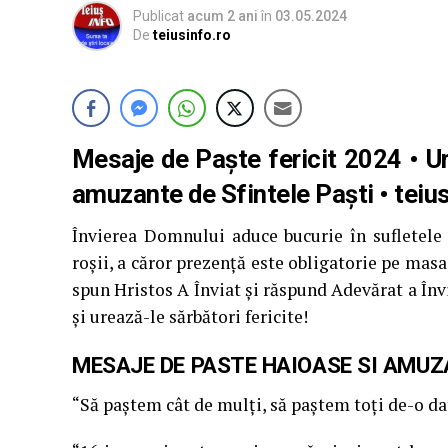
Publicat
acum 2 ani
în
03.05.2024
De
teiusinfo.ro
Mesaje de
Paște fericit
2024 •
Ur
amuzante de
Sfintele Paşti
• teiu
Învierea Domnului aduce bucurie în sufletele 
roşii, a căror prezenţă este obligatorie pe masa
spun Hristos A Înviat şi răspund Adevărat a Învi
şi urează-le sărbători fericite!
MESAJE DE PASTE HAIOASE SI AMU
“Să paştem cât de mulţi, să paştem toţi de-o dat