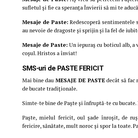
sufletul şi fie ca speranţa Învierii să mi te aduc
Mesaje de Paste:
Redescoperă sentimentele sin
au nevoie de dragoste şi sprijin şi la fel de iubi
Mesaje de Paste:
Un iepuraş cu boticul alb, a 
coşul. Hristos a înviat!
SMS-uri de PASTE FERICIT
Mai bine dau
MESAJE DE PASTE
decât să fac 
de bucate tradiţionale.
Simte-te bine de Paşte şi înfruptă-te cu bucate.
Paşte, mielul fericit, oul şade înroşit, de ru
fericire, sănătate, mult noroc şi spor la toate. Pa