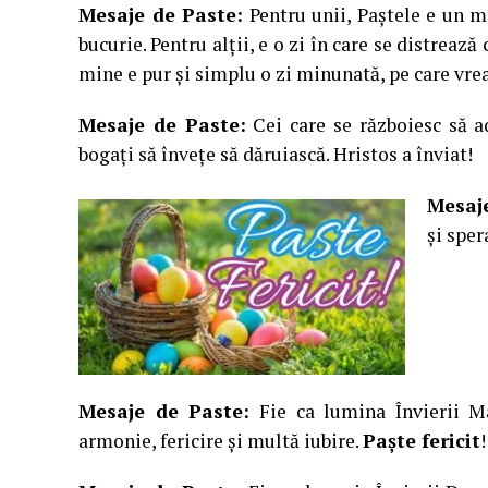
Mesaje de Paste:
Pentru unii, Paştele e un mo
bucurie. Pentru alţii, e o zi în care se distreaz
mine e pur şi simplu o zi minunată, pe care vre
Mesaje de Paste:
Cei care se războiesc să ad
bogaţi să înveţe să dăruiască. Hristos a înviat!
Mesaj
şi sper
Mesaje de Paste:
Fie ca lumina Învierii M
armonie, fericire şi multă iubire.
Paşte fericit
!