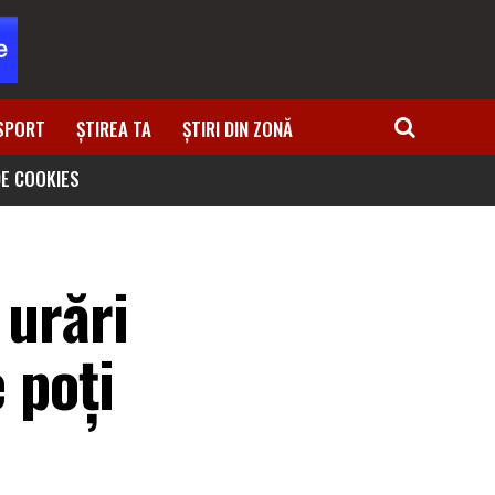
SPORT
ȘTIREA TA
ȘTIRI DIN ZONĂ
DE COOKIES
 urări
e poţi