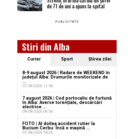
Stremț în urma căruia un șofer
de 71 de ani a ajuns la spital
PUBLICITATE
Stiri din Alba
Curier
Sport
Ştirea zilei
8-9 august 2026 | Radare de WEEKEND în
județul Alba: Drumurile monitorizate de
...
07-08-2026 11:58
7 august 2026 | Cod portocaliu de furtună
în Alba: Averse torențiale, descărcări
electrice ...
08-08-2026 06:56
FOTO | Al doilea accident rutier la
Bucium Cerbu: Încă o mașină ...
07-08-2026 18:26