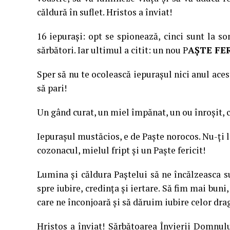
căldură în suflet. Hristos a înviat!
16 iepuraşi: opt se spionează, cinci sunt la s
sărbători. Iar ultimul a citit: un nou P
AŞTE FER
Sper să nu te ocolească iepuraşul nici anul aces
să pari!
Un gând curat, un miel împănat, un ou înroşit, 
Iepuraşul mustăcios, e de Paşte norocos. Nu-ţi la
cozonacul, mielul fript şi un Paşte fericit!
Lumina şi căldura Paştelui să ne încălzeasca s
spre iubire, credinţa şi iertare. Să fim mai bun
care ne înconjoară şi să dăruim iubire celor drag
Hristos a înviat! Sărbătoarea Învierii Domnu