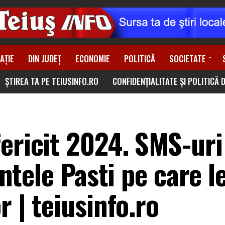
AȚIE
DIN JUDEȚ
ECONOMIE
POLITICĂ
SOCIETATE
ȘTIREA TA PE TEIUSINFO.RO
CONFIDENȚIALITATE ȘI POLITICĂ 
ericit 2024. SMS-uri
intele Pasti pe care l
r | teiusinfo.ro