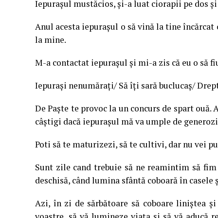
Iepuraşul mustăcios, şi-a luat ciorapii pe dos 
Anul acesta iepuraşul o să vină la tine încărcat 
la mine.
M-a contactat iepuraşul şi mi-a zis că eu o să fi
Iepuraşi nenumăraţi/ Să îţi sară buclucaş/ Drep
De Paşte te provoc la un concurs de spart ouă. A
câştigi dacă iepuraşul mă va umple de generozi
Poti să te maturizezi, să te cultivi, dar nu vei 
Sunt zile cand trebuie să ne reamintim să fim
deschisă, când lumina sfântă coboară în casele şi
Azi, în zi de sărbătoare să coboare liniştea şi
voastre, să vă lumineze viaţa şi să vă aducă re