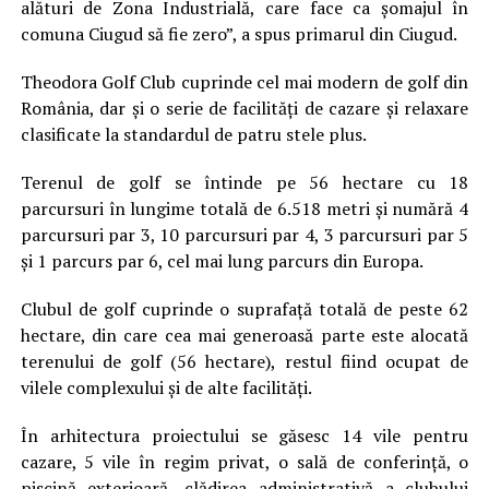
alături de Zona Industrială, care face ca şomajul în
comuna Ciugud să fie zero”, a spus primarul din Ciugud.
Theodora Golf Club cuprinde cel mai modern de golf din
România, dar şi o serie de facilităţi de cazare şi relaxare
clasificate la standardul de patru stele plus.
Terenul de golf se întinde pe 56 hectare cu 18
parcursuri în lungime totală de 6.518 metri şi numără 4
parcursuri par 3, 10 parcursuri par 4, 3 parcursuri par 5
şi 1 parcurs par 6, cel mai lung parcurs din Europa.
Clubul de golf cuprinde o suprafaţă totală de peste 62
hectare, din care cea mai generoasă parte este alocată
terenului de golf (56 hectare), restul fiind ocupat de
vilele complexului şi de alte facilităţi.
În arhitectura proiectului se găsesc 14 vile pentru
cazare, 5 vile în regim privat, o sală de conferinţă, o
piscină exterioară, clădirea administrativă a clubului