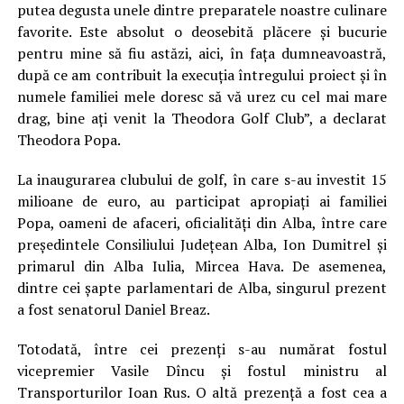
putea degusta unele dintre preparatele noastre culinare
favorite. Este absolut o deosebită plăcere și bucurie
pentru mine să fiu astăzi, aici, în fața dumneavoastră,
după ce am contribuit la execuția întregului proiect și în
numele familiei mele doresc să vă urez cu cel mai mare
drag, bine ați venit la Theodora Golf Club”, a declarat
Theodora Popa.
La inaugurarea clubului de golf, în care s-au investit 15
milioane de euro, au participat apropiați ai familiei
Popa, oameni de afaceri, oficialități din Alba, între care
președintele Consiliului Județean Alba, Ion Dumitrel și
primarul din Alba Iulia, Mircea Hava. De asemenea,
dintre cei șapte parlamentari de Alba, singurul prezent
a fost senatorul Daniel Breaz.
Totodată, între cei prezenți s-au numărat fostul
vicepremier Vasile Dîncu și fostul ministru al
Transporturilor Ioan Rus. O altă prezență a fost cea a