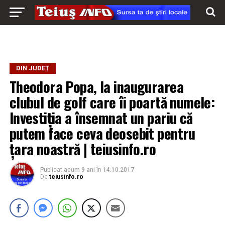
DIN JUDEȚ
Theodora Popa, la inaugurarea
clubul de golf care îi poartă numele:
Investiția a însemnat un pariu că
putem face ceva deosebit pentru
țara noastră | teiusinfo.ro
Publicat
acum 9 ani
în
14.10.2017
De
teiusinfo.ro