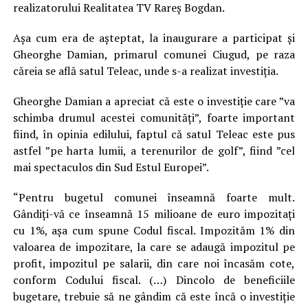
realizatorului Realitatea TV Rareș Bogdan.
Așa cum era de așteptat, la inaugurare a participat și
Gheorghe Damian, primarul comunei Ciugud, pe raza
căreia se află satul Teleac, unde s-a realizat investiția.
Gheorghe Damian a apreciat că este o investiţie care ”va
schimba drumul acestei comunităţi”, foarte important
fiind, în opinia edilului, faptul că satul Teleac este pus
astfel ”pe harta lumii, a terenurilor de golf”, fiind ”cel
mai spectaculos din Sud Estul Europei”.
“Pentru bugetul comunei înseamnă foarte mult.
Gândiţi-vă ce înseamnă 15 milioane de euro impozitaţi
cu 1%, aşa cum spune Codul fiscal. Impozităm 1% din
valoarea de impozitare, la care se adaugă impozitul pe
profit, impozitul pe salarii, din care noi încasăm cote,
conform Codului fiscal. (…) Dincolo de beneficiile
bugetare, trebuie să ne gândim că este încă o investiţie