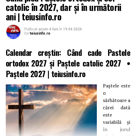
catolic în 2027, dar și în următorii
ani | teiusinfo.ro
Publicat
acum 4 luni
în
19.04.2026
De
teiusinfo.ro
Calendar creștin:
Când cade Pastele
ortodox 2027
și Paștele catolic 2027
•
Paștele 2027
| teiusinfo.ro
Paştele este
o
sărbătoare a
cărei dată
este
variabilă şi
în jurul