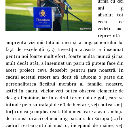
urmă cu doi
ani și
absolut tot
ceea ce
vedeți aici
reprezintă
amprenta viziunii tatălui meu și a angajamentului lui
față de excelență (…) Investiția aceasta a însemnat
pentru noi foarte mult efort, foarte multă muncă și mai
mult decât atât, a însemnat un pariu că putem face din
acest proiect ceva deosebit pentru țara noastră. În
cadrul acestui resort am dorit să aducem o parte din
personalitatea fiecărui membru al familiei noastre,
astfel în cadrul vilelor veți putea observa elemente de
design feminine, iar în cadrul terenului de golf, care se
întinde pe o suprafață de 60 de hectare, veți putea simți
forța unică și implicarea tatălui meu, care a avut ambiția
de a construi aici cel mai lung parcurs din Europa (…) În
cadrul restaurantului nostru, începând de mâine, veți