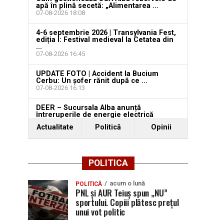
apă în plină secetă: „Alimentarea ...
07-08-2026 18:08
4-6 septembrie 2026 | Transylvania Fest,
ediția I: Festival medieval la Cetatea din
...
07-08-2026 16:45
UPDATE FOTO | Accident la Bucium
Cerbu: Un șofer rănit după ce ...
07-08-2026 16:13
DEER – Sucursala Alba anunță
întreruperile de energie electrică
programate pentru ...
Actualitate
Politică
Opinii
07-08-2026 14:49
POLITICA
acum o lună
POLITICĂ
PNL și AUR Teiuș spun „NU”
sportului. Copiii plătesc prețul
unui vot politic