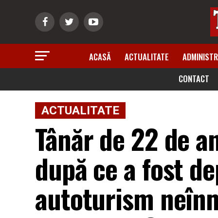
ACASĂ
ACTUALITATE
ADMINISTR
CONTACT
ACTUALITATE
Tânăr de 22 de ani
după ce a fost de
autoturism neînm