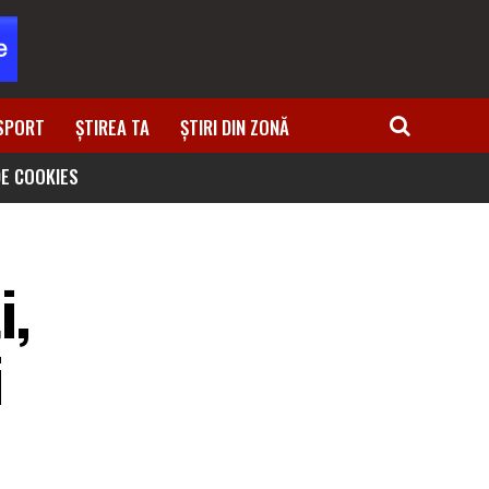
SPORT
ȘTIREA TA
ȘTIRI DIN ZONĂ
DE COOKIES
i,
i