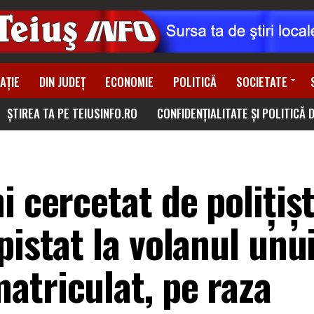
AȚIE
DIN JUDEȚ
ECONOMIE
POLITICĂ
SOCIETATE
ȘTIREA TA PE TEIUSINFO.RO
CONFIDENȚIALITATE ȘI POLITICĂ 
 cercetat de polițișt
pistat la volanul unu
atriculat, pe raza