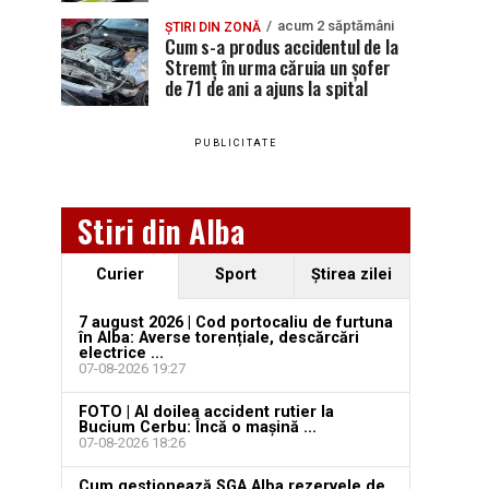
acum 2 săptămâni
ȘTIRI DIN ZONĂ
Cum s-a produs accidentul de la
Stremț în urma căruia un șofer
de 71 de ani a ajuns la spital
PUBLICITATE
Stiri din Alba
Curier
Sport
Ştirea zilei
7 august 2026 | Cod portocaliu de furtuna
în Alba: Averse torențiale, descărcări
electrice ...
07-08-2026 19:27
FOTO | Al doilea accident rutier la
Bucium Cerbu: Încă o mașină ...
07-08-2026 18:26
Cum gestionează SGA Alba rezervele de