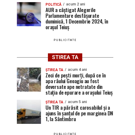
acum 2 ani
POLITICĂ
AUR a câștigat Alegerile
Parlamentare desfășurate
duminică, 1 Decembrie 2024, în
orașul Teiuș
PUBLICITATE
STIREA TA
acum 4 ani
ȘTIREA TA
Zeci de pești morți, după ce în
apa râului Geoagiu au fost
deversate ape netratate din
stația de epurare a orașului Teiuș
acum 5 ani
ȘTIREA TA
Un TIR a părăsit carosabilul și a
ajuns în șanțul de pe marginea DN
1, la Sântimbru
PUBLICITATE