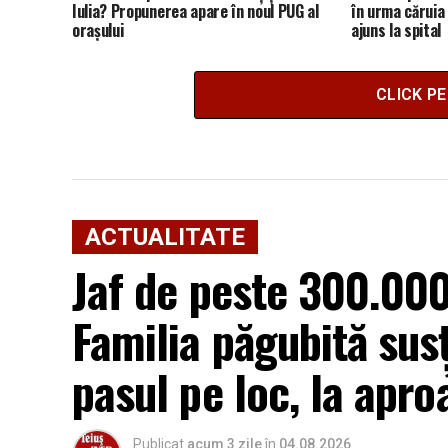
Iulia? Propunerea apare în noul PUG al
în urma căruia 
orașului
ajuns la spital
CLICK P
ACTUALITATE
Jaf de peste 300.000 
Familia păgubită sus
pasul pe loc, la apro
Publicat
acum 3 zile
în
04.08.2026