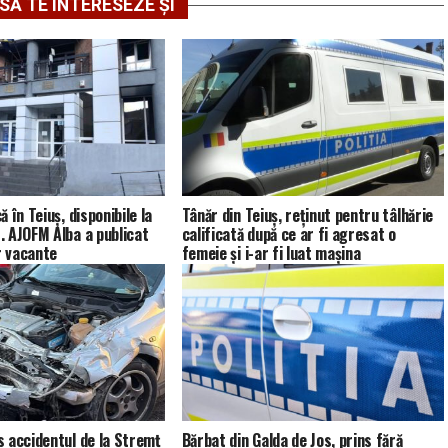
SĂ TE INTERESEZE ȘI
 în Teiuș, disponibile la
Tânăr din Teiuș, reținut pentru tâlhărie
 AJOFM Alba a publicat
calificată după ce ar fi agresat o
r vacante
femeie și i-ar fi luat mașina
 accidentul de la Stremț
Bărbat din Galda de Jos, prins fără