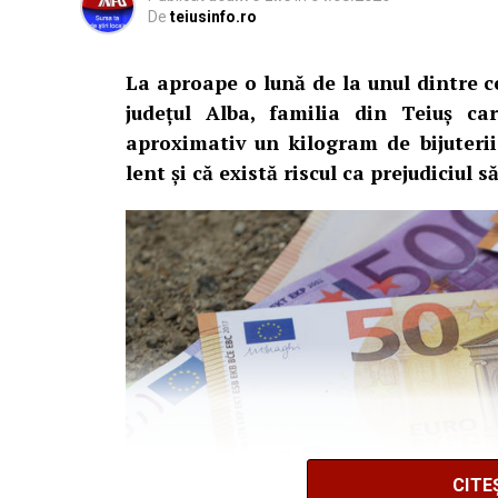
De
teiusinfo.ro
La aproape o lună de la unul dintre c
județul Alba, familia din Teiuș c
aproximativ un kilogram de bijuteri
lent și că există riscul ca prejudiciul 
CITE