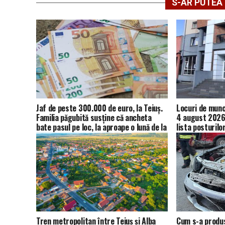
S-AR PUTEA 
Jaf de peste 300.000 de euro, la Teiuș.
Locuri de muncă
Familia păgubită susține că ancheta
4 august 2026.
bate pasul pe loc, la aproape o lună de la
lista posturilo
spargere
Tren metropolitan între Teiuș și Alba
Cum s-a produs