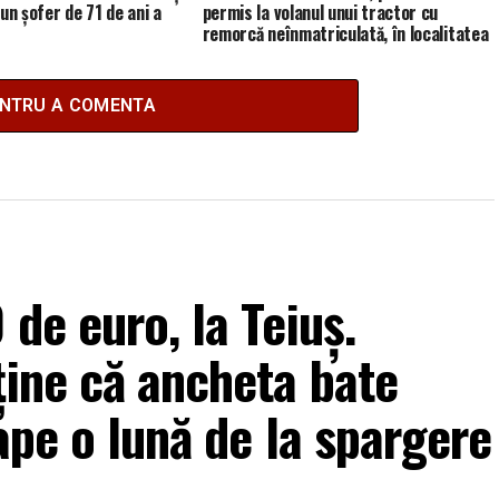
un șofer de 71 de ani a
permis la volanul unui tractor cu
remorcă neînmatriculată, în localitatea
Cetea
ENTRU A COMENTA
de euro, la Teiuș.
ține că ancheta bate
ape o lună de la spargere