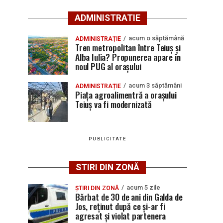
ADMINISTRATIE
acum o săptămână
ADMINISTRAȚIE
Tren metropolitan între Teiuș și
Alba Iulia? Propunerea apare în
noul PUG al orașului
acum 3 săptămâni
ADMINISTRAȚIE
Piața agroalimentră a orașului
Teiuș va fi modernizată
PUBLICITATE
STIRI DIN ZONĂ
acum 5 zile
ȘTIRI DIN ZONĂ
Bărbat de 30 de ani din Galda de
Jos, reținut după ce și-ar fi
agresat și violat partenera