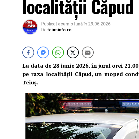
localității Căpud
Publicat
acum o lună
în
29.06.2026
De
teiusinfo.ro
La data de 28 iunie 2026, în jurul orei 21.00
pe raza localității Căpud, un moped condu
Teiuș.