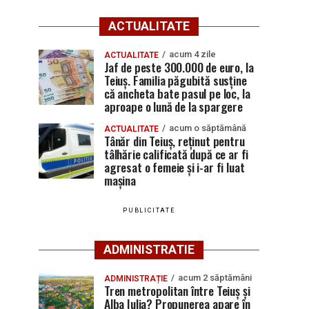
ACTUALITATE
acum 4 zile
ACTUALITATE
Jaf de peste 300.000 de euro, la
Teiuș. Familia păgubită susține
că ancheta bate pasul pe loc, la
aproape o lună de la spargere
acum o săptămână
ACTUALITATE
Tânăr din Teiuș, reținut pentru
tâlhărie calificată după ce ar fi
agresat o femeie și i-ar fi luat
mașina
PUBLICITATE
ADMINISTRATIE
acum 2 săptămâni
ADMINISTRAȚIE
Tren metropolitan între Teiuș și
Alba Iulia? Propunerea apare în