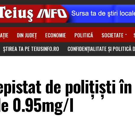
AȚIE
DIN JUDEȚ
ECONOMIE
POLITICĂ
SOCIETATE
ȘTIREA TA PE TEIUSINFO.RO
CONFIDENȚIALITATE ȘI POLITICĂ 
pistat de polițiști în
de 0.95mg/l