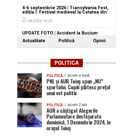
4-6 septembrie 2026 | Transylvania Fest,
ediția I: Festival medieval la Cetatea din
...
07-08-2026 16:45
UPDATE FOTO | Accident la Bucium
Cerbu: Un șofer rănit după ce ...
Actualitate
Politică
Opinii
07-08-2026 16:13
POLITICA
acum o lună
POLITICĂ
PNL și AUR Teiuș spun „NU”
sportului. Copiii plătesc prețul
unui vot politic
acum 2 ani
POLITICĂ
AUR a câștigat Alegerile
Parlamentare desfășurate
duminică, 1 Decembrie 2024, în
orașul Teiuș