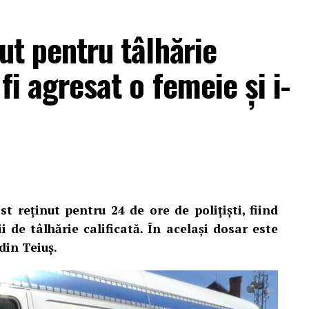
nut pentru tâlhărie
fi agresat o femeie și i-
ațiilor persoanelor vătămate, în noaptea de 3 spre 4
veș din Teiuș a fost spartă în timp ce proprietarii
t reținut pentru 24 de ore de polițiști, fiind
i de tâlhărie calificată. În același dosar este
ia ar fi fost determinată de un pretext legat de o
din Teiuș.
i ar fi profitat de absența proprietarilor pentru a
, alți 6.700 de euro, 1.000 de franci elvețieni și