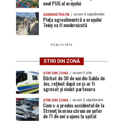
noul PUG al orașului
acum 3 săptămâni
ADMINISTRAȚIE
Piața agroalimentră a orașului
Teiuș va fi modernizată
PUBLICITATE
STIRI DIN ZONĂ
acum 5 zile
ȘTIRI DIN ZONĂ
Bărbat de 30 de ani din Galda de
Jos, reținut după ce și-ar fi
agresat și violat partenera
acum 2 săptămâni
ȘTIRI DIN ZONĂ
Cum s-a produs accidentul de la
Stremț în urma căruia un șofer
de 71 de ani a ajuns la spital