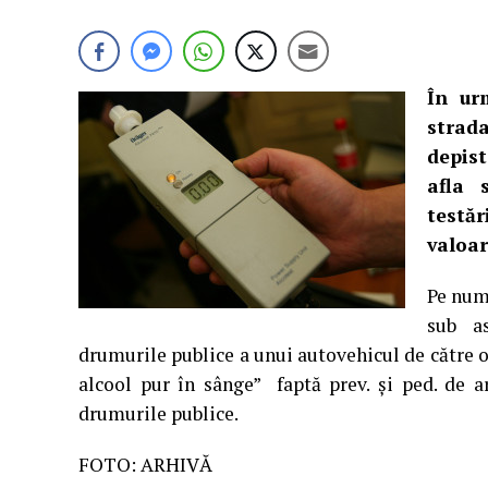
În ur
strada
depist
afla 
testă
valoar
Pe num
sub as
drumurile publice a unui autovehicul de către o
alcool pur în sânge” faptă prev. şi ped. de ar
drumurile publice.
FOTO: ARHIVĂ