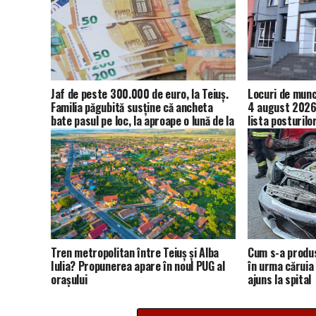
Jaf de peste 300.000 de euro, la Teiuș.
Locuri de muncă
Familia păgubită susține că ancheta
4 august 2026.
bate pasul pe loc, la aproape o lună de la
lista posturilo
spargere
Tren metropolitan între Teiuș și Alba
Cum s-a produs
Iulia? Propunerea apare în noul PUG al
în urma căruia 
orașului
ajuns la spital