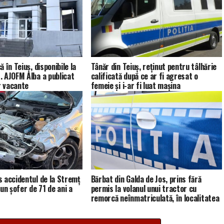
 în Teiuș, disponibile la
Tânăr din Teiuș, reținut pentru tâlhărie
 AJOFM Alba a publicat
calificată după ce ar fi agresat o
r vacante
femeie și i-ar fi luat mașina
 accidentul de la Stremț
Bărbat din Galda de Jos, prins fără
un șofer de 71 de ani a
permis la volanul unui tractor cu
remorcă neînmatriculată, în localitatea
Cetea