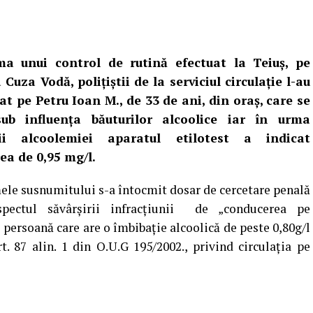
ma unui control de rutină efectuat la Teiuș, pe
 Cuza Vodă, polițiștii de la serviciul circulație l-au
at pe Petru Ioan M., de 33 de ani, din oraș, care se
sub influența băuturilor alcoolice iar în urma
rii alcoolemiei aparatul etilotest a indicat
ea de 0,95 mg/l.
ele susnumitului s-a întocmit dosar de cercetare penală
pectul săvârşirii infracţiunii de „conducerea pe
 persoană care are o îmbibaţie alcoolică de peste 0,80g/l
t. 87 alin. 1 din O.U.G 195/2002., privind circulaţia pe