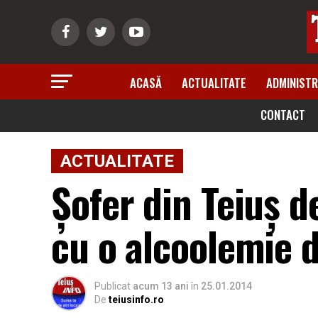
ACASĂ
ACTUALITATE
ADMINISTR
CONTACT
ACTUALITATE
Șofer din Teiuș de
cu o alcoolemie 
Publicat
acum 13 ani
în
25.01.2014
De
teiusinfo.ro