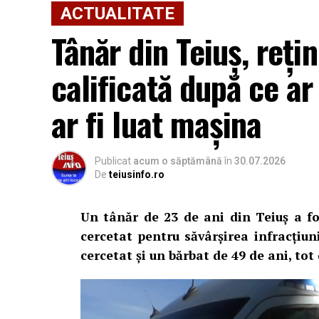
ACTUALITATE
Tânăr din Teiuș, reți
calificată după ce ar 
ar fi luat mașina
Cum s-a produs spargerea
Publicat
acum o săptămână
în
30.07.2026
Potrivit informațiilor din dosar și declar
De
teiusinfo.ro
iulie 2026, locuința familiei Șerban-Rezmi
se aflau în municipiul Alba Iulia.
Un tânăr de 23 de ani din Teiuș a fos
cercetat pentru săvârșirea infracțiuni
Familia susține că deplasarea la Alba Iul
cercetat și un bărbat de 49 de ani, tot 
presupusă tranzacție imobiliară, iar hoți
pătrunde în locuință.
Din casă au fost sustrase 145.400 de euro