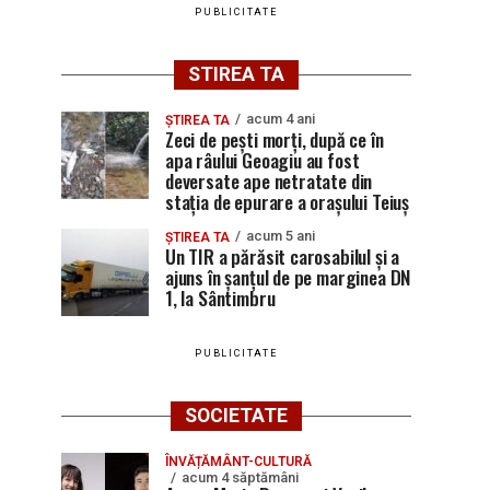
PUBLICITATE
STIREA TA
acum 4 ani
ȘTIREA TA
Zeci de pești morți, după ce în
apa râului Geoagiu au fost
deversate ape netratate din
stația de epurare a orașului Teiuș
acum 5 ani
ȘTIREA TA
Un TIR a părăsit carosabilul și a
ajuns în șanțul de pe marginea DN
1, la Sântimbru
PUBLICITATE
SOCIETATE
ÎNVĂȚĂMÂNT-CULTURĂ
acum 4 săptămâni