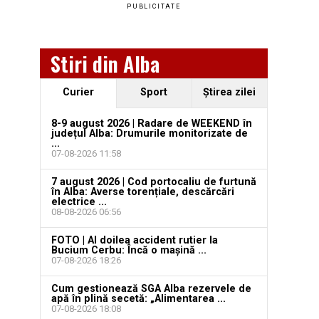
PUBLICITATE
Stiri din Alba
Curier
Sport
Ştirea zilei
8-9 august 2026 | Radare de WEEKEND în
județul Alba: Drumurile monitorizate de
...
07-08-2026 11:58
7 august 2026 | Cod portocaliu de furtună
în Alba: Averse torențiale, descărcări
electrice ...
08-08-2026 06:56
FOTO | Al doilea accident rutier la
Bucium Cerbu: Încă o mașină ...
07-08-2026 18:26
Cum gestionează SGA Alba rezervele de
apă în plină secetă: „Alimentarea ...
07-08-2026 18:08