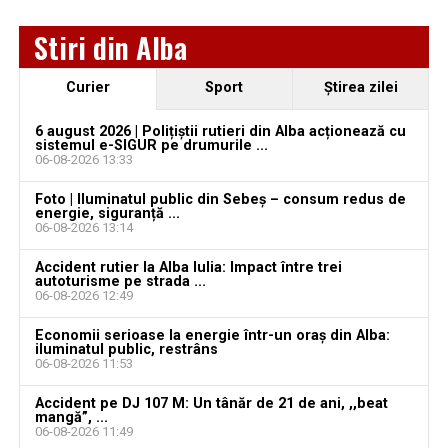
Jaf de peste 300.000 de euro, la Teiuș. Familia
Stiri din Alba
păgubită susține că ancheta bate pasul pe loc, la
aproape o lună de la spargere
Curier
Sport
Ştirea zilei
Locuri de muncă în Sântimbru, disponibile la 4
august 2026. AJOFM Alba a publicat lista posturilor
6 august 2026 | Polițiștii rutieri din Alba acționează cu
sistemul e-SIGUR pe drumurile ...
vacante
06-08-2026 13:33
Locuri de muncă în Galda de Jos, disponibile la 4
Foto | Iluminatul public din Sebeș – consum redus de
august 2026. AJOFM Alba a publicat lista posturilor
energie, siguranță ...
06-08-2026 13:14
vacante
Accident rutier la Alba Iulia: Impact între trei
Locuri de muncă în Teiuș, disponibile la 4 august
autoturisme pe strada ...
2026. AJOFM Alba a publicat lista posturilor
06-08-2026 12:49
vacante
Economii serioase la energie într-un oraș din Alba:
iluminatul public, restrâns
Bărbat de 30 de ani din Galda de Jos, reținut după
06-08-2026 11:53
ce și-ar fi agresat și violat partenera
Accident pe DJ 107 M: Un tânăr de 21 de ani, ,,beat
mangă”, ...
06-08-2026 11:49