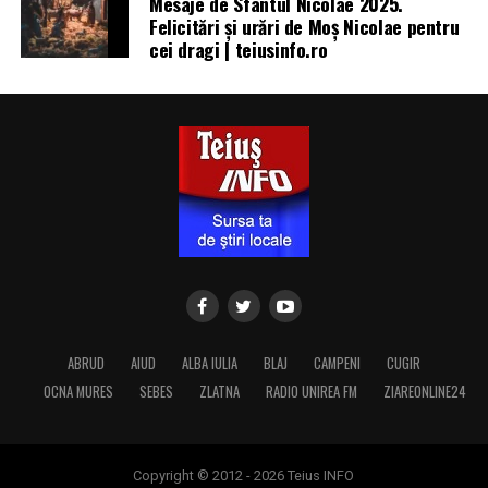
Mesaje de Sfântul Nicolae 2025.
Felicitări și urări de Moș Nicolae pentru
cei dragi | teiusinfo.ro
ABRUD
AIUD
ALBA IULIA
BLAJ
CAMPENI
CUGIR
OCNA MURES
SEBES
ZLATNA
RADIO UNIREA FM
ZIAREONLINE24
Copyright © 2012 - 2026 Teius INFO