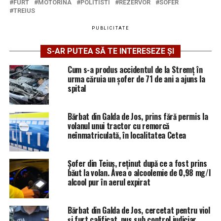
FURT
MOTORINA
POLITISTI
REZERVOR
SOFER
TREIUS
PUBLICITATE
S-AR PUTEA SĂ TE INTERESEZE ȘI
Cum s-a produs accidentul de la Stremț în
urma căruia un șofer de 71 de ani a ajuns la
spital
Bărbat din Galda de Jos, prins fără permis la
volanul unui tractor cu remorcă
neînmatriculată, în localitatea Cetea
Șofer din Teiuș, reținut după ce a fost prins
băut la volan. Avea o alcoolemie de 0,98 mg/l
alcool pur în aerul expirat
Bărbat din Galda de Jos, cercetat pentru viol
și furt calificat, pus sub control judiciar