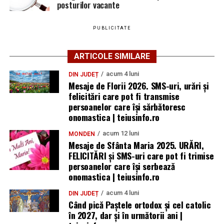
posturilor vacante
PUBLICITATE
ARTICOLE SIMILARE
acum 4 luni
DIN JUDEȚ
Mesaje de Florii 2026. SMS-uri, urări și
felicitări care pot fi transmise
persoanelor care îşi sărbătoresc
onomastica | teiusinfo.ro
acum 12 luni
MONDEN
Mesaje de Sfânta Maria 2025. URĂRI,
FELICITĂRI și SMS-uri care pot fi trimise
persoanelor care își serbează
onomastica | teiusinfo.ro
acum 4 luni
DIN JUDEȚ
Când pică Paștele ortodox și cel catolic
în 2027, dar și în următorii ani |