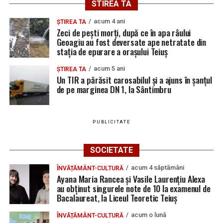
STIREA TA
acum 4 ani
ȘTIREA TA
Zeci de pești morți, după ce în apa râului
Geoagiu au fost deversate ape netratate din
stația de epurare a orașului Teiuș
acum 5 ani
ȘTIREA TA
Un TIR a părăsit carosabilul și a ajuns în șanțul
de pe marginea DN 1, la Sântimbru
PUBLICITATE
SOCIETATE
acum 4 săptămâni
ÎNVĂȚĂMÂNT-CULTURĂ
Ayana Maria Rancea și Vasile Laurențiu Alexa
au obținut singurele note de 10 la examenul de
Bacalaureat, la Liceul Teoretic Teiuș
acum o lună
ÎNVĂȚĂMÂNT-CULTURĂ