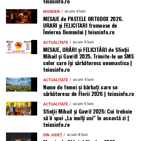
teiusinfo.ro
acum 4 luni
MONDEN
MESAJE de PASTELE ORTODOX 2026.
URARI și FELICITARI frumoase de
Învierea Domnului | teiusinfo.ro
acum 9 luni
ACTUALITATE
MESAJE, URĂRI și FELICITĂRI de Sfinții
Mihail și Gavrill 2025. Trimite-le un SMS
celor care își sărbătoresc onomastica |
teiusinfo.ro
acum 4 luni
ACTUALITATE
Nume de femei și bărbați care se
sărbătoresc de Florii 2026 | teiusinfo.ro
acum 9 luni
ACTUALITATE
Sfinții Mihail și Gavril 2025: Cui trebuie
să îi spui „La mulţi ani” în această zi |
teiusinfo.ro
acum 8 luni
DIN JUDEȚ