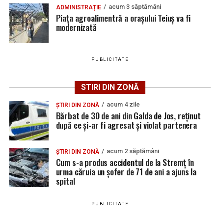
acestuia pentru 24 de ore, iar cercetările continuă sub
ce și-ar fi agresat și violat partenera
acum 3 săptămâni
ADMINISTRAȚIE
aspectul săvârșirii infracțiunilor de amenințare și
Piața agroalimentră a orașului Teiuș va fi
distrugere.
modernizată
PUBLICITATE
Adaugă teiusinfo.ro ca sursă
preferată pe Google
STIRI DIN ZONĂ
acum 4 zile
ȘTIRI DIN ZONĂ
Bărbat de 30 de ani din Galda de Jos, reținut
după ce și-ar fi agresat și violat partenera
Urmărește Ziarul Unirea pe Social Media
acum 2 săptămâni
ȘTIRI DIN ZONĂ
Cum s-a produs accidentul de la Stremț în
urma căruia un șofer de 71 de ani a ajuns la
spital
YouTube
Instagram
WhatsApp
Facebook
X
TikTok
PUBLICITATE
Ultimele știri din Teiuș