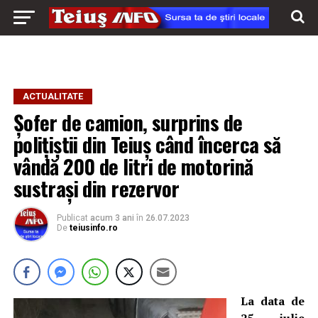
ACTUALITATE
Șofer de camion, surprins de
polițiștii din Teiuș când încerca să
vândă 200 de litri de motorină
sustrași din rezervor
Publicat
acum 3 ani
în
26.07.2023
De
teiusinfo.ro
La data de