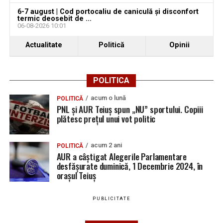
6-7 august | Cod portocaliu de caniculă și disconfort
termic deosebit de ...
06-08-2026 10:01
Actualitate
Politică
Opinii
POLITICA
acum o lună
POLITICĂ
PNL și AUR Teiuș spun „NU” sportului. Copiii
plătesc prețul unui vot politic
acum 2 ani
POLITICĂ
AUR a câștigat Alegerile Parlamentare
desfășurate duminică, 1 Decembrie 2024, în
orașul Teiuș
PUBLICITATE