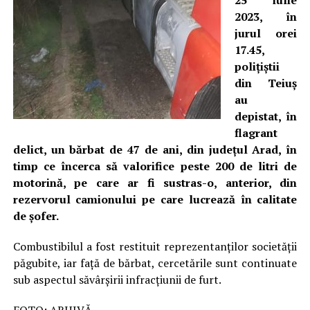
25 iulie
2023, în
jurul orei
17.45,
polițiștii
din Teiuș
au
depistat, în
flagrant
delict, un bărbat de 47 de ani, din județul Arad, în
timp ce încerca să valorifice peste 200 de litri de
motorină, pe care ar fi sustras-o, anterior, din
rezervorul camionului pe care lucrează în calitate
de șofer.
Combustibilul a fost restituit reprezentanților societății
păgubite, iar față de bărbat, cercetările sunt continuate
sub aspectul săvârșirii infracțiunii de furt.