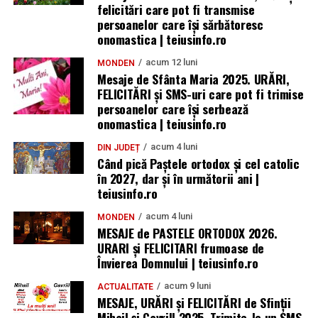
felicitări care pot fi transmise
persoanelor care îşi sărbătoresc
onomastica | teiusinfo.ro
acum 12 luni
MONDEN
Mesaje de Sfânta Maria 2025. URĂRI,
FELICITĂRI și SMS-uri care pot fi trimise
persoanelor care își serbează
onomastica | teiusinfo.ro
acum 4 luni
DIN JUDEȚ
Când pică Paștele ortodox și cel catolic
în 2027, dar și în următorii ani |
teiusinfo.ro
acum 4 luni
MONDEN
MESAJE de PASTELE ORTODOX 2026.
URARI și FELICITARI frumoase de
Învierea Domnului | teiusinfo.ro
acum 9 luni
ACTUALITATE
MESAJE, URĂRI și FELICITĂRI de Sfinții
Mihail și Gavrill 2025. Trimite-le un SMS