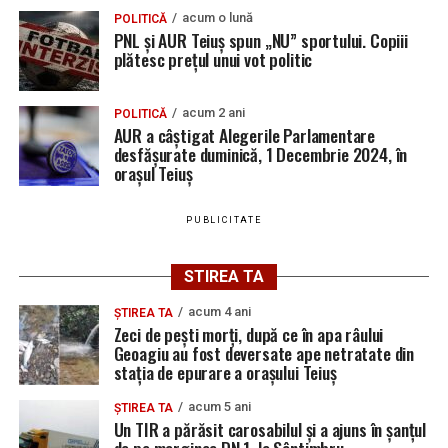
acum o lună
POLITICĂ
PNL și AUR Teiuș spun „NU” sportului. Copiii
plătesc prețul unui vot politic
acum 2 ani
POLITICĂ
AUR a câștigat Alegerile Parlamentare
desfășurate duminică, 1 Decembrie 2024, în
orașul Teiuș
PUBLICITATE
STIREA TA
acum 4 ani
ȘTIREA TA
Zeci de pești morți, după ce în apa râului
Geoagiu au fost deversate ape netratate din
stația de epurare a orașului Teiuș
acum 5 ani
ȘTIREA TA
Un TIR a părăsit carosabilul și a ajuns în șanțul
de pe marginea DN 1, la Sântimbru