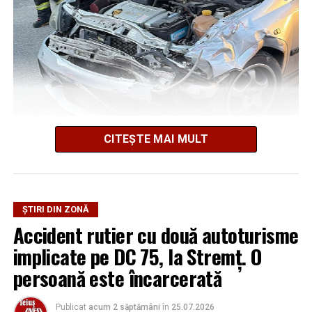
Precizare:
Reținerea pentru 24 de ore reprezintă o
măsură procesuală. Persoana cercetată beneficiază de
prezumția de nevinovăție până la pronunțarea unei
hotărâri judecătorești definitive.
Potrivit Inspectoratului de Poliție Județean Alba,
CITEȘTE MAI MULT
Adaugă teiusinfo.ro ca sursă
accidentul a avut loc în jurul orei 20:41, la intersecția cu
preferată pe Google
DJ 750C.
Din primele cercetări efectuate de polițiști a reieșit că
ȘTIRI DIN ZONĂ
șoferul de 71 de ani, aflat la volanul unui autoturism, ar
Accident rutier cu două autoturisme
Urmărește Ziarul Unirea pe Social Media
fi pătruns în intersecție fără să respecte semnificația
implicate pe DC 75, la Stremț. O
indicatorului „STOP”, intrând în coliziune cu un
autoturism condus de un tânăr de 20 de ani, din orașul
persoană este încarcerată
Teiuș.
YouTube
Instagram
WhatsApp
Facebook
X
TikTok
Publicat
acum 2 săptămâni
în
25.07.2026