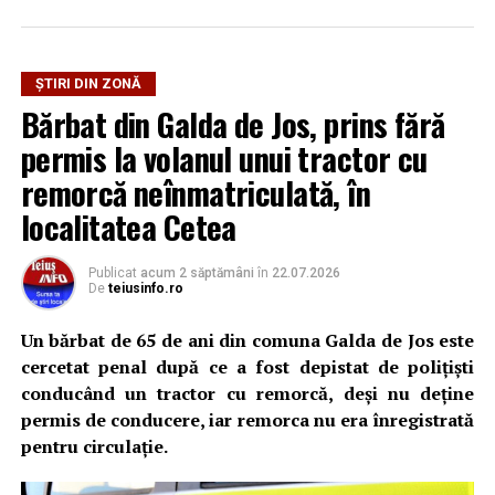
Situații de Urgență Alba, în accident sunt implicate două
autoturisme, existând suspiciunea că o persoană ar fi
YouTube
Instagram
WhatsApp
Facebook
X
TikTok
rămas încarcerată.
ȘTIRI DIN ZONĂ
Bărbat din Galda de Jos, prins fără
La locul intervenției au fost mobilizate o autospecială de
Ultimele știri din Teiuș
permis la volanul unui tractor cu
stingere cu apă și spumă, un echipaj de prim ajutor
SMURD, o ambulanță a Serviciului de Ambulanță
remorcă neînmatriculată, în
Jaf de peste 300.000 de euro, la Teiuș. Familia
Județean Alba, precum și un echipaj al Serviciului
păgubită susține că ancheta bate pasul pe loc, la
localitatea Cetea
Voluntar pentru Situații de Urgență Stremț.
aproape o lună de la spargere
Locuri de muncă în Sântimbru, disponibile la 4
Publicat
acum 2 săptămâni
în
22.07.2026
UPDATE 1:
„Traficul rutier este îngreunat pe raza
De
teiusinfo.ro
august 2026. AJOFM Alba a publicat lista posturilor
localității Stremț, din cauza unui eveniment rutier în
vacante
care ar fi implicate două autoturisme. O persoană ar fi
Un bărbat de 65 de ani din comuna Galda de Jos este
suferit leziuni corporale. Polițiștii s-au deplasat la fața
Locuri de muncă în Galda de Jos, disponibile la 4
cercetat penal după ce a fost depistat de polițiști
locului pentru efectuarea cercetărilor și fluidizarea
august 2026. AJOFM Alba a publicat lista posturilor
conducând un tractor cu remorcă, deși nu deține
traficului rutier”,
a transmis IPJ Alba.
vacante
permis de conducere, iar remorca nu era înregistrată
pentru circulație.
Locuri de muncă în Teiuș, disponibile la 4 august
UPDATE 2:
„Forțele de intervenție au ajuns la locul
2026. AJOFM Alba a publicat lista posturilor
producerii evenimentului. Într-unul dintre autoturismele