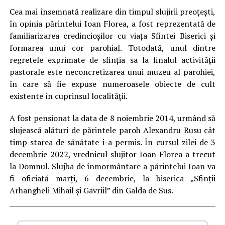
Cea mai însemnată realizare din timpul slujirii preoțești,
în opinia părintelui Ioan Florea, a fost reprezentată de
familiarizarea credincioșilor cu viața Sfintei Biserici și
formarea unui cor parohial. Totodată, unul dintre
regretele exprimate de sfinția sa la finalul activității
pastorale este neconcretizarea unui muzeu al parohiei,
în care să fie expuse numeroasele obiecte de cult
existente în cuprinsul localității.
A fost pensionat la data de 8 noiembrie 2014, urmând să
slujească alături de părintele paroh Alexandru Rusu cât
timp starea de sănătate i-a permis. În cursul zilei de 3
decembrie 2022, vrednicul slujitor Ioan Florea a trecut
la Domnul. Slujba de înmormântare a părintelui Ioan va
fi oficiată marți, 6 decembrie, la biserica „Sfinții
Arhangheli Mihail și Gavriil” din Galda de Sus.