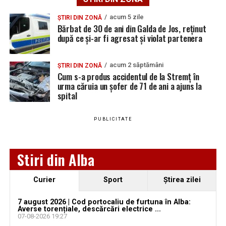
vacante
acum 5 zile
Bărbat de 30 de ani din Galda de Jos, reținut după
ȘTIRI DIN ZONĂ
Bărbat de 30 de ani din Galda de Jos, reținut
ce și-ar fi agresat și violat partenera
după ce și-ar fi agresat și violat partenera
YouTube
Instagram
WhatsApp
Facebook
X
TikTok
acum 2 săptămâni
ȘTIRI DIN ZONĂ
Cum s-a produs accidentul de la Stremț în
Ultimele știri din Teiuș
urma căruia un șofer de 71 de ani a ajuns la
spital
Jaf de peste 300.000 de euro, la Teiuș. Familia
păgubită susține că ancheta bate pasul pe loc, la
PUBLICITATE
aproape o lună de la spargere
Locuri de muncă în Sântimbru, disponibile la 4
Stiri din Alba
august 2026. AJOFM Alba a publicat lista posturilor
vacante
Curier
Sport
Ştirea zilei
Locuri de muncă în Galda de Jos, disponibile la 4
august 2026. AJOFM Alba a publicat lista posturilor
7 august 2026 | Cod portocaliu de furtuna în Alba:
vacante
Averse torențiale, descărcări electrice ...
07-08-2026 19:27
Locuri de muncă în Teiuș, disponibile la 4 august