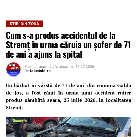
cercetările efectuate până în acest moment a reieșit că,
în seara zilei de 1 august 2026, pe fondul geloziei și al
consumului de alcool, bărbatul și-ar fi agresat fizic
ȘTIRI DIN ZONĂ
partenera, o femeie în vârstă de 28 de ani, în timp ce se
Cum s-a produs accidentul de la
aflau la domiciliul acestuia.
Stremț în urma căruia un șofer de 71
Ulterior, acesta ar fi întreținut raporturi sexuale cu
de ani a ajuns la spital
femeia împotriva voinței acesteia, motiv pentru care
polițiștii efectuează cercetări și sub aspectul săvârșirii
Publicat
acum 2 săptămâni
în
26.07.2026
infracțiunii de viol.
De
teiusinfo.ro
Totodată, polițiștii au emis pe numele bărbatului un
Un bărbat în vârstă de 71 de ani, din comuna Galda
ordin de protecție provizoriu, valabil pentru o perioadă
de Jos, a fost rănit în urma unui accident rutier
de cinci zile, prin care i-a fost interzis să se apropie de
produs sâmbătă seara, 25 iulie 2026, în localitatea
victimă.
Stremț.
Cercetările continuă pentru stabilirea tuturor
împrejurărilor în care s-au produs faptele și dispunerea
măsurilor legale.