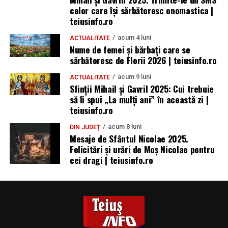
celor care își sărbătoresc onomastica |
teiusinfo.ro
acum 4 luni
ACTUALITATE
Nume de femei și bărbați care se
sărbătoresc de Florii 2026 | teiusinfo.ro
acum 9 luni
ACTUALITATE
Sfinții Mihail și Gavril 2025: Cui trebuie
să îi spui „La mulţi ani” în această zi |
teiusinfo.ro
acum 8 luni
DIN JUDEȚ
Mesaje de Sfântul Nicolae 2025.
Felicitări și urări de Moș Nicolae pentru
cei dragi | teiusinfo.ro