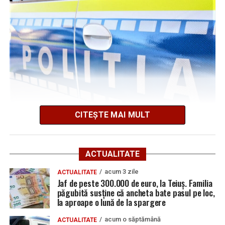
vacante
implicate în accident o persoană este încarcerată,
conștientă și cooperantă. Se intervine pentru
Bărbat de 30 de ani din Galda de Jos, reținut după
descarcerarea și extragerea acesteia”
, a mai transmis ISU
ce și-ar fi agresat și violat partenera
Alba.
UPDATE 3:
„Persoana (barbat aprox. 70 ani) a fost
extrasă din autoturism si predata echipajelor medicale
pentru evaluare”
, a transmis ISU Alba.
CITEȘTE MAI MULT
Potrivit Inspectoratului de Poliție Județean Alba,
Adaugă teiusinfo.ro ca sursă
incidentul a avut loc în data de
21 iulie 2026
, în jurul
preferată pe Google
orei
13:30
, pe raza localității
Cetea
.
ACTUALITATE
Polițiștii Secției 1 de Poliție Rurală Galda de Jos au oprit
acum 3 zile
ACTUALITATE
Jaf de peste 300.000 de euro, la Teiuș. Familia
pentru control un ansamblu format dintr-un tractor și
păgubită susține că ancheta bate pasul pe loc,
o remorcă ce nu avea aplicate numere de înmatriculare.
la aproape o lună de la spargere
Urmărește Ziarul Unirea pe Social Media
În urma verificărilor, oamenii legii au constatat că
acum o săptămână
ACTUALITATE