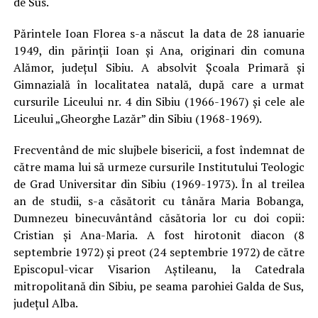
de Sus.
Părintele Ioan Florea s-a născut la data de 28 ianuarie
1949, din părinții Ioan și Ana, originari din comuna
Alămor, județul Sibiu. A absolvit Școala Primară și
Gimnazială în localitatea natală, după care a urmat
cursurile Liceului nr. 4 din Sibiu (1966-1967) și cele ale
Liceului „Gheorghe Lazăr” din Sibiu (1968-1969).
Frecventând de mic slujbele bisericii, a fost îndemnat de
către mama lui să urmeze cursurile Institutului Teologic
de Grad Universitar din Sibiu (1969-1973). În al treilea
an de studii, s-a căsătorit cu tânăra Maria Bobanga,
Dumnezeu binecuvântând căsătoria lor cu doi copii
:
Cristian și Ana-Maria. A fost hirotonit diacon (8
septembrie 1972) și preot (24 septembrie 1972) de către
Episcopul-vicar Visarion Aștileanu, la Catedrala
mitropolitană din Sibiu, pe seama parohiei Galda de Sus,
județul Alba.