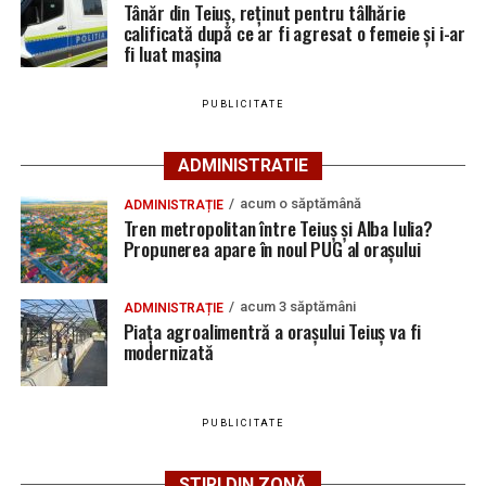
Tânăr din Teiuș, reținut pentru tâlhărie
șoferul, un bărbat de 65 de ani din Galda de Jos,
nu
calificată după ce ar fi agresat o femeie și i-ar
deține permis de conducere pentru nicio categorie
fi luat mașina
YouTube
Instagram
WhatsApp
Facebook
X
TikTok
de vehicule
, iar remorca tractată
nu este înregistrată
în circulație
.
PUBLICITATE
Ultimele știri din Teiuș
Polițiștii au deschis un dosar penal și continuă
cercetările sub aspectul săvârșirii infracțiunilor de
ADMINISTRATIE
Jaf de peste 300.000 de euro, la Teiuș. Familia
conducere fără permis de conducere
și
punerea în
păgubită susține că ancheta bate pasul pe loc, la
acum o săptămână
ADMINISTRAȚIE
circulație sau conducerea unui vehicul
aproape o lună de la spargere
Tren metropolitan între Teiuș și Alba Iulia?
neînmatriculat
.
Propunerea apare în noul PUG al orașului
Locuri de muncă în Sântimbru, disponibile la 4
august 2026. AJOFM Alba a publicat lista posturilor
acum 3 săptămâni
ADMINISTRAȚIE
vacante
Piața agroalimentră a orașului Teiuș va fi
Adaugă teiusinfo.ro ca sursă
modernizată
Locuri de muncă în Galda de Jos, disponibile la 4
preferată pe Google
august 2026. AJOFM Alba a publicat lista posturilor
vacante
PUBLICITATE
Locuri de muncă în Teiuș, disponibile la 4 august
2026. AJOFM Alba a publicat lista posturilor
STIRI DIN ZONĂ
Urmărește Ziarul Unirea pe Social Media