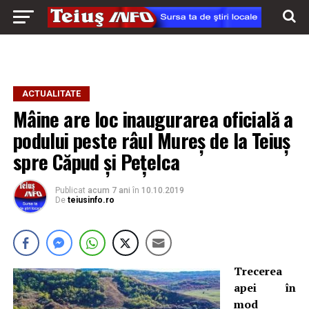
ACTUALITATE
Mâine are loc inaugurarea oficială a
podului peste râul Mureș de la Teiuș
spre Căpud și Pețelca
Publicat
acum 7 ani
în
10.10.2019
De
teiusinfo.ro
Trecerea
apei în
mod