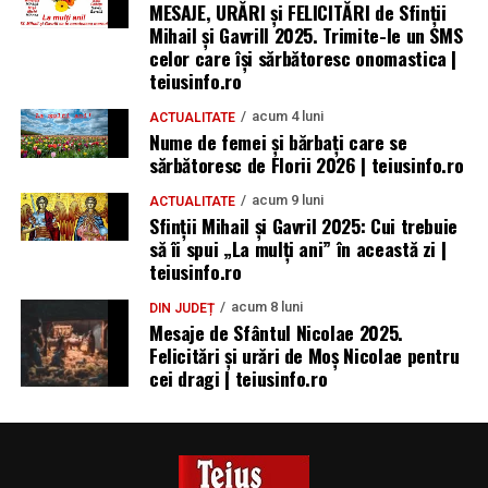
MESAJE, URĂRI și FELICITĂRI de Sfinții
Mihail și Gavrill 2025. Trimite-le un SMS
celor care își sărbătoresc onomastica |
teiusinfo.ro
acum 4 luni
ACTUALITATE
Nume de femei și bărbați care se
sărbătoresc de Florii 2026 | teiusinfo.ro
acum 9 luni
ACTUALITATE
Sfinții Mihail și Gavril 2025: Cui trebuie
să îi spui „La mulţi ani” în această zi |
teiusinfo.ro
acum 8 luni
DIN JUDEȚ
Mesaje de Sfântul Nicolae 2025.
Felicitări și urări de Moș Nicolae pentru
cei dragi | teiusinfo.ro