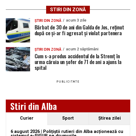
preferată pe Google
STIRI DIN ZONĂ
acum 3 zile
ȘTIRI DIN ZONĂ
Bărbat de 30 de ani din Galda de Jos, reținut
după ce și-ar fi agresat și violat partenera
Urmărește Ziarul Unirea pe Social Media
acum 2 săptămâni
ȘTIRI DIN ZONĂ
Cum s-a produs accidentul de la Stremț în
urma căruia un șofer de 71 de ani a ajuns la
spital
YouTube
Instagram
WhatsApp
Facebook
X
TikTok
PUBLICITATE
Ultimele știri din Teiuș
Jaf de peste 300.000 de euro, la Teiuș. Familia
Stiri din Alba
păgubită susține că ancheta bate pasul pe loc, la
aproape o lună de la spargere
Curier
Sport
Ştirea zilei
Locuri de muncă în Sântimbru, disponibile la 4
august 2026. AJOFM Alba a publicat lista posturilor
6 august 2026 | Polițiștii rutieri din Alba acționează cu
sistemul e-SIGUR pe drumurile ...