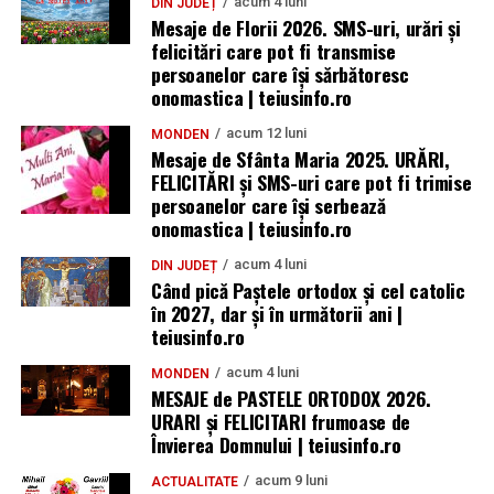
acum 4 luni
DIN JUDEȚ
Mesaje de Florii 2026. SMS-uri, urări și
felicitări care pot fi transmise
persoanelor care îşi sărbătoresc
onomastica | teiusinfo.ro
acum 12 luni
MONDEN
Mesaje de Sfânta Maria 2025. URĂRI,
FELICITĂRI și SMS-uri care pot fi trimise
persoanelor care își serbează
onomastica | teiusinfo.ro
acum 4 luni
DIN JUDEȚ
Când pică Paștele ortodox și cel catolic
în 2027, dar și în următorii ani |
teiusinfo.ro
acum 4 luni
MONDEN
MESAJE de PASTELE ORTODOX 2026.
URARI și FELICITARI frumoase de
Învierea Domnului | teiusinfo.ro
acum 9 luni
ACTUALITATE