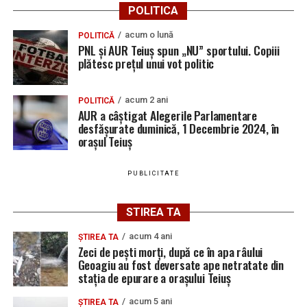
POLITICA
acum o lună
POLITICĂ
PNL și AUR Teiuș spun „NU” sportului. Copiii
plătesc prețul unui vot politic
acum 2 ani
POLITICĂ
AUR a câștigat Alegerile Parlamentare
desfășurate duminică, 1 Decembrie 2024, în
orașul Teiuș
PUBLICITATE
STIREA TA
acum 4 ani
ȘTIREA TA
Zeci de pești morți, după ce în apa râului
Geoagiu au fost deversate ape netratate din
stația de epurare a orașului Teiuș
acum 5 ani
ȘTIREA TA