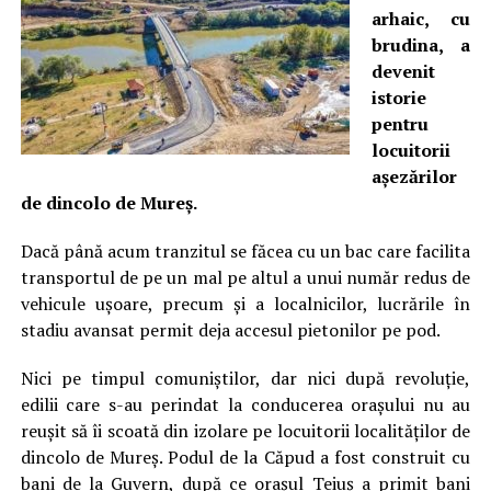
arhaic, cu
brudina, a
devenit
istorie
pentru
locuitorii
așezărilor
de dincolo de Mureș.
Dacă până acum tranzitul se făcea cu un bac care facilita
transportul de pe un mal pe altul a unui număr redus de
vehicule ușoare, precum și a localnicilor, lucrările în
stadiu avansat permit deja accesul pietonilor pe pod.
Nici pe timpul comuniștilor, dar nici după revoluție,
edilii care s-au perindat la conducerea orașului nu au
reușit să îi scoată din izolare pe locuitorii localităților de
dincolo de Mureș. Podul de la Căpud a fost construit cu
bani de la Guvern, după ce orașul Teiuș a primit bani