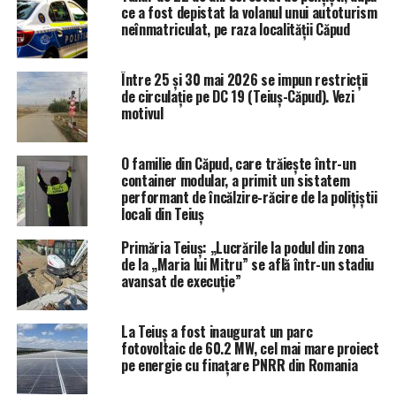
ce a fost depistat la volanul unui autoturism
neînmatriculat, pe raza localității Căpud
Între 25 și 30 mai 2026 se impun restricții
de circulație pe DC 19 (Teiuș-Căpud). Vezi
motivul
O familie din Căpud, care trăiește într-un
container modular, a primit un sistatem
performant de încălzire-răcire de la polițiștii
locali din Teiuș
Primăria Teiuș: „Lucrările la podul din zona
de la „Maria lui Mitru” se află într-un stadiu
avansat de execuție”
La Teiuș a fost inaugurat un parc
fotovoltaic de 60.2 MW, cel mai mare proiect
pe energie cu finațare PNRR din Romania