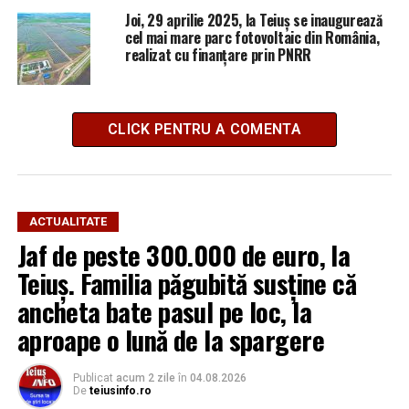
Joi, 29 aprilie 2025, la Teiuș se inaugurează
cel mai mare parc fotovoltaic din România,
realizat cu finanțare prin PNRR
CLICK PENTRU A COMENTA
ACTUALITATE
Jaf de peste 300.000 de euro, la
Teiuș. Familia păgubită susține că
ancheta bate pasul pe loc, la
aproape o lună de la spargere
Publicat
acum 2 zile
în
04.08.2026
De
teiusinfo.ro