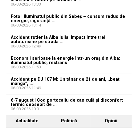
vacante
06-08-2026 13:33
Locuri de muncă în Galda de Jos, disponibile la 4
Foto | Iluminatul public din Sebeș – consum redus de
august 2026. AJOFM Alba a publicat lista posturilor
energie, siguranță ...
06-08-2026 13:14
vacante
Accident rutier la Alba Iulia: Impact între trei
Locuri de muncă în Teiuș, disponibile la 4 august
autoturisme pe strada ...
2026. AJOFM Alba a publicat lista posturilor
06-08-2026 12:49
vacante
Economii serioase la energie într-un oraș din Alba:
iluminatul public, restrâns
Bărbat de 30 de ani din Galda de Jos, reținut după
06-08-2026 11:53
ce și-ar fi agresat și violat partenera
Accident pe DJ 107 M: Un tânăr de 21 de ani, ,,beat
mangă”, ...
06-08-2026 11:49
6-7 august | Cod portocaliu de caniculă și disconfort
termic deosebit de ...
06-08-2026 10:01
Actualitate
Politică
Opinii