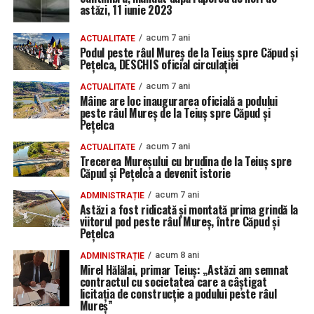
astăzi, 11 iunie 2023
acum 7 ani
ACTUALITATE
Podul peste râul Mureș de la Teiuș spre Căpud și
Pețelca, DESCHIS oficial circulației
acum 7 ani
ACTUALITATE
Mâine are loc inaugurarea oficială a podului
peste râul Mureș de la Teiuș spre Căpud și
Pețelca
acum 7 ani
ACTUALITATE
Trecerea Mureșului cu brudina de la Teiuș spre
Căpud și Pețelca a devenit istorie
acum 7 ani
ADMINISTRAȚIE
Astăzi a fost ridicată și montată prima grindă la
viitorul pod peste râul Mureș, între Căpud și
Pețelca
acum 8 ani
ADMINISTRAȚIE
Mirel Hălălai, primar Teiuș: „Astăzi am semnat
contractul cu societatea care a câștigat
licitația de construcție a podului peste râul
Mureș”