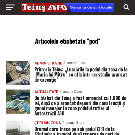
Articolele etichetate "pod"
acum 1 an
ADMINISTRAȚIE
Primăria Teiuș: „Lucrările la podul din zona de la
„Maria lui Mitru” se află într-un stadiu avansat
de execuție”
acum 2 ani
ACTUALITATE
Un bărbat din Teiuș a fost amendat cu 1.000 de
lei, după ce a aruncat deșeuri din construcții și
gunoi menajer în zona podului rutier al
Autostrăzii A10
acum 3 ani
ȘTIRI DIN ZONĂ
Drumul care trece pe sub podul CFR de la
Sântimbru, inundat după ruperea de nori de