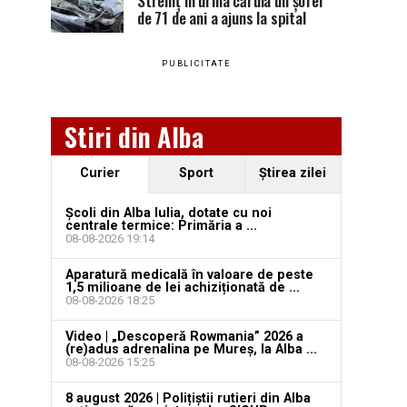
Stremț în urma căruia un șofer
de 71 de ani a ajuns la spital
PUBLICITATE
Stiri din Alba
Curier
Sport
Ştirea zilei
Școli din Alba Iulia, dotate cu noi
centrale termice: Primăria a ...
08-08-2026 19:14
Aparatură medicală în valoare de peste
1,5 milioane de lei achiziționată de ...
08-08-2026 18:25
Video | „Descoperă Rowmania” 2026 a
(re)adus adrenalina pe Mureș, la Alba ...
08-08-2026 15:25
8 august 2026 | Polițiștii rutieri din Alba