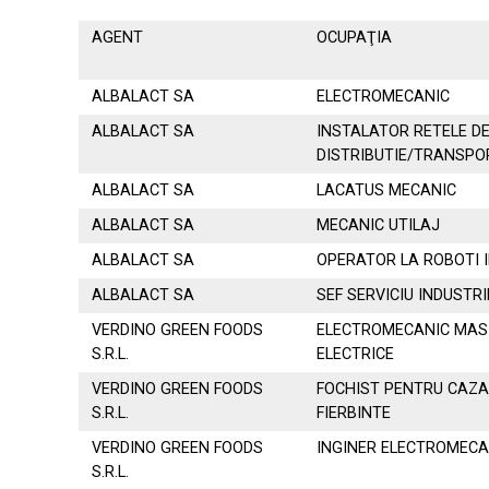
AGENT
OCUPAŢIA
ALBALACT SA
ELECTROMECANIC
ALBALACT SA
INSTALATOR RETELE D
DISTRIBUTIE/TRANSPOR
ALBALACT SA
LACATUS MECANIC
ALBALACT SA
MECANIC UTILAJ
ALBALACT SA
OPERATOR LA ROBOTI 
ALBALACT SA
SEF SERVICIU INDUSTR
VERDINO GREEN FOODS
ELECTROMECANIC MASI
S.R.L.
ELECTRICE
VERDINO GREEN FOODS
FOCHIST PENTRU CAZA
S.R.L.
FIERBINTE
VERDINO GREEN FOODS
INGINER ELECTROMECA
S.R.L.