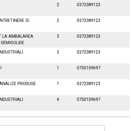
2
0372389123
NTRETINERE SI
2
0372389123
T LA AMBALAREA
3
0372389123
 SEMISOLIDE
INDUSTRIALI
3
0372389123
I
1
0750159697
ANALIZE PRODUSE
1
0372389123
INDUSTRIALI
4
0750159697