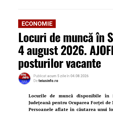
ECONOMIE
Locuri de muncă în S
4 august 2026. AJOFM
posturilor vacante
Publicat
acum 5 zile
în
04.08.2026
De
teiusinfo.ro
Locurile de muncă disponibile în 
Județeană pentru Ocuparea Forței de 
Persoanele aflate în căutarea unui 