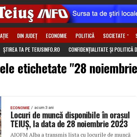
AȚIE
DIN JUDEȚ
ECONOMIE
POLITICĂ
SOCIETATE
ȘTIREA TA PE TEIUSINFO.RO
CONFIDENȚIALITATE ȘI POLITICĂ 
lele etichetate "28 noiembri
acum 3 ani
ECONOMIE
Locuri de muncă disponibile în orașul
TEIUȘ, la data de 28 noiembrie 2023
AJOFM Alba a transmis lista cu locurile de muncă