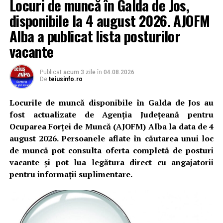
Locuri de muncă în Galda de Jos,
activitate, fiind adresată atât persoanelor cu experiență,
disponibile la 4 august 2026. AJOFM
cât și celor aflate la început de carieră.
Alba a publicat lista posturilor
Cei interesați pot consulta toate locurile de muncă
vacante
disponibile accesând platforma oficială ANOFM,
selectând
AJOFM Alba
, apoi secțiunea
„Persoane
Publicat
acum 3 zile
în
04.08.2026
fizice – Locuri de muncă vacante”
. De asemenea,
De
teiusinfo.ro
informații pot fi obținute direct de la sediul AJOFM Alba
sau de la agenția teritorială de care aparține persoana
Locurile de muncă disponibile în Galda de Jos au
aflată în căutarea unui loc de muncă.
fost actualizate de Agenția Județeană pentru
Ocuparea Forței de Muncă (AJOFM) Alba la data de 4
Lista publicată de AJOFM Alba include, pe lângă
august 2026. Persoanele aflate în căutarea unui loc
denumirea posturilor vacante din Sântimbru, și datele
de muncă pot consulta oferta completă de posturi
de contact ale angajatorilor, precum numere de telefon
vacante și pot lua legătura direct cu angajatorii
și adrese de e-mail, pentru ca persoanele interesate să
pentru informații suplimentare.
poată solicita detalii despre condițiile de angajare,
programul de lucru și procesul de recrutare.
Mai jos puteți consulta lista completă a locurilor de