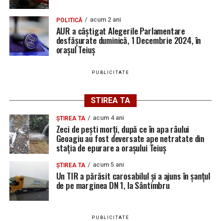
acum 2 ani
POLITICĂ
AUR a câștigat Alegerile Parlamentare
desfășurate duminică, 1 Decembrie 2024, în
orașul Teiuș
PUBLICITATE
STIREA TA
acum 4 ani
ȘTIREA TA
Zeci de pești morți, după ce în apa râului
Geoagiu au fost deversate ape netratate din
stația de epurare a orașului Teiuș
acum 5 ani
ȘTIREA TA
Un TIR a părăsit carosabilul și a ajuns în șanțul
de pe marginea DN 1, la Sântimbru
PUBLICITATE