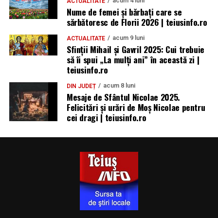
acum 4 luni
ACTUALITATE
Nume de femei și bărbați care se
sărbătoresc de Florii 2026 | teiusinfo.ro
acum 9 luni
ACTUALITATE
Sfinții Mihail și Gavril 2025: Cui trebuie
să îi spui „La mulţi ani” în această zi |
teiusinfo.ro
acum 8 luni
DIN JUDEȚ
Mesaje de Sfântul Nicolae 2025.
Felicitări și urări de Moș Nicolae pentru
cei dragi | teiusinfo.ro