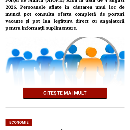
2026. Persoanele aflate în căutarea unui loc de
muncă pot consulta oferta completă de posturi
vacante și pot lua legătura direct cu angajatorii
pentru informații suplimentare.
CITEȘTE MAI MULT
AJOFM Alba a publicat lista locurilor de muncă vacante
din comuna Sântimbru, valabilă la data de
4 august
ECONOMIE
2026
. Oferta cuprinde posturi din mai multe domenii de