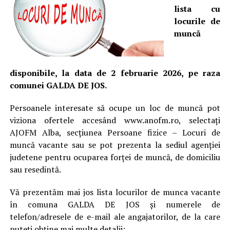
lista cu
locurile de
muncă
disponibile, la data de 2 februarie 2026, pe raza
comunei GALDA DE JOS.
Persoanele interesate să ocupe un loc de muncă pot
viziona ofertele accesând www.anofm.ro, selectați
AJOFM Alba, secțiunea Persoane fizice – Locuri de
muncă vacante sau se pot prezenta la sediul agenției
judetene pentru ocuparea forței de muncă, de domiciliu
sau resedintă.
Vă prezentăm mai jos lista locurilor de munca vacante
în comuna GALDA DE JOS și numerele de
telefon/adresele de e-mail ale angajatorilor, de la care
puteți obține mai multe detalii: