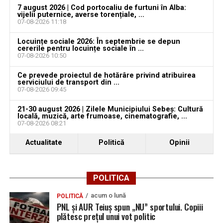
7 august 2026 | Cod portocaliu de furtuni în Alba:
Jaf de peste 300.000 de euro, la Teiuș. Familia
vijelii puternice, averse torențiale, ...
păgubită susține că ancheta bate pasul pe loc, la
07-08-2026 11:18
aproape o lună de la spargere
Locuințe sociale 2026: În septembrie se depun
cererile pentru locuințe sociale în ...
Locuri de muncă în Sântimbru, disponibile la 4
07-08-2026 10:50
august 2026. AJOFM Alba a publicat lista posturilor
vacante
Ce prevede proiectul de hotărâre privind atribuirea
serviciului de transport din ...
07-08-2026 09:45
Locuri de muncă în Galda de Jos, disponibile la 4
august 2026. AJOFM Alba a publicat lista posturilor
21-30 august 2026 | Zilele Municipiului Sebeș: Cultură
vacante
locală, muzică, arte frumoase, cinematografie, ...
07-08-2026 08:21
Locuri de muncă în Teiuș, disponibile la 4 august
Actualitate
Politică
Opinii
2026. AJOFM Alba a publicat lista posturilor
vacante
Bărbat de 30 de ani din Galda de Jos, reținut după
POLITICA
ce și-ar fi agresat și violat partenera
acum o lună
POLITICĂ
PNL și AUR Teiuș spun „NU” sportului. Copiii
plătesc prețul unui vot politic