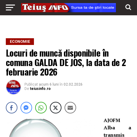
ECONOMIE
Locuri de muncă disponibile în
comuna GALDA DE JOS, la data de 2
februarie 2026
Publicat
acum 6 luni
în
02.02.2026
De
teiusinfo.ro
AJOFM
Alba a
transmis