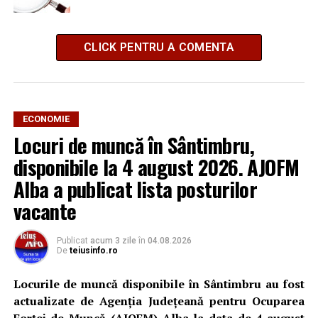
CLICK PENTRU A COMENTA
ECONOMIE
Locuri de muncă în Sântimbru,
disponibile la 4 august 2026. AJOFM
Alba a publicat lista posturilor
vacante
Publicat
acum 3 zile
în
04.08.2026
De
teiusinfo.ro
Locurile de muncă disponibile în Sântimbru au fost
actualizate de Agenția Județeană pentru Ocuparea
Forței de Muncă (AJOFM) Alba la data de 4 august