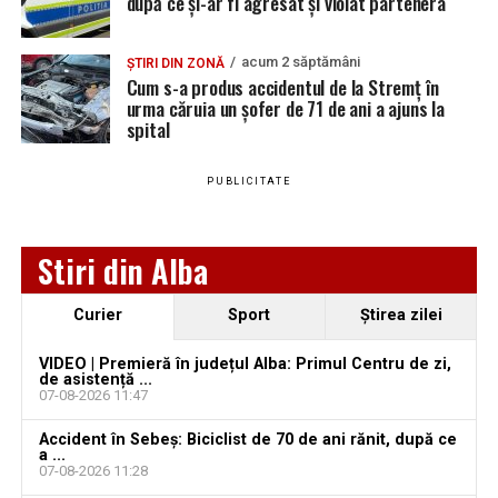
după ce și-ar fi agresat și violat partenera
vacante
PLUS SRL
SORTATOR DESEURI
RECICLABILE
Locuri de muncă în Galda de Jos, disponibile la 4
acum 2 săptămâni
ȘTIRI DIN ZONĂ
august 2026. AJOFM Alba a publicat lista posturilor
Cum s-a produs accidentul de la Stremț în
urma căruia un șofer de 71 de ani a ajuns la
vacante
spital
Locuri de muncă în Teiuș, disponibile la 4 august
Adaugă teiusinfo.ro ca sursă
2026. AJOFM Alba a publicat lista posturilor
preferată pe Google
PUBLICITATE
vacante
Bărbat de 30 de ani din Galda de Jos, reținut după
Stiri din Alba
ce și-ar fi agresat și violat partenera
Urmărește Ziarul Unirea pe Social Media
Curier
Sport
Ştirea zilei
VIDEO | Premieră în județul Alba: Primul Centru de zi,
de asistență ...
07-08-2026 11:47
YouTube
Instagram
WhatsApp
Facebook
X
TikTok
Accident în Sebeș: Biciclist de 70 de ani rănit, după ce
a ...
Ultimele știri din Teiuș
07-08-2026 11:28