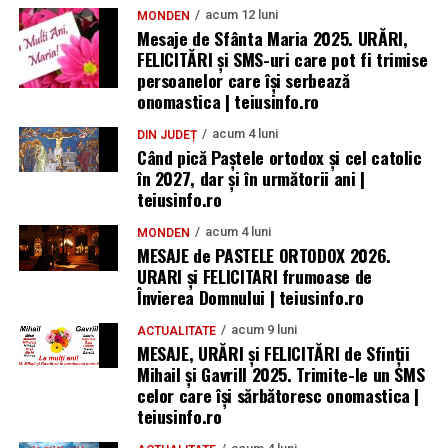
acum 12 luni
MONDEN
Mesaje de Sfânta Maria 2025. URĂRI,
FELICITĂRI și SMS-uri care pot fi trimise
persoanelor care își serbează
onomastica | teiusinfo.ro
acum 4 luni
DIN JUDEȚ
Când pică Paștele ortodox și cel catolic
în 2027, dar și în următorii ani |
teiusinfo.ro
acum 4 luni
MONDEN
MESAJE de PASTELE ORTODOX 2026.
URARI și FELICITARI frumoase de
Învierea Domnului | teiusinfo.ro
acum 9 luni
ACTUALITATE
MESAJE, URĂRI și FELICITĂRI de Sfinții
Mihail și Gavrill 2025. Trimite-le un SMS
celor care își sărbătoresc onomastica |
teiusinfo.ro