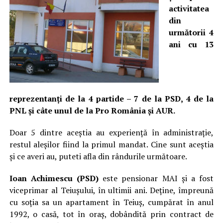
activitatea
din
următorii 4
ani cu 13
reprezentanți de la 4 partide – 7 de la PSD, 4 de la
PNL și câte unul de la Pro România și AUR.
Doar 5 dintre aceștia au experiență în administrație,
restul aleșilor fiind la primul mandat. Cine sunt aceștia
și ce averi au, puteti afla din rândurile următoare.
Ioan Achimescu (PSD)
este pensionar MAI și a fost
viceprimar al Teiușului, în ultimii ani. Deține, împreună
cu soția sa un apartament în Teiuș, cumpărat în anul
1992, o casă, tot în oraș, dobândită prin contract de