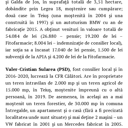
și Galda de Jos, în suprafață totală de 3,51 hectare,
dobândite prin Legea 18, moștenire sau cumpărare;
două case în Teiuș (una moștenită în 2004 și una
construită în 1997) și un autoturism BMW cu an de
fabricație 2015. A obținut venituri în valoare totală de
54.084 de lei (26.880 – pensie; 19.200 de lei –
Fitofarmacie; 8.004 lei – indemnizație de consilier local),
iar soția sa a încasat 17.040 de lei pensie, 1.500 de lei
subvenții de la APIA și 4.200 de lei de la Fitofarmacie.
Valer-Cristian Sularea (PSD)
, fost consilier local și în
2016-2020, lucrează la CFR Călători. Are în proprietate
un teren intravilan de 2.000 mp și un teren agricol de
15.000 mp, în Teiuș, moștenite împreună cu o altă
persoană, în 2019. De asemenea, în același an a mai
moștenit un teren forestier, de 30.000 mp în comuna
Întregalde, un apartament și o casă (fără a fi precizată
localitatea unde sunt situate) și mai deține 2 mașini – un
VW fabricat în 2001 și un Mercedes fabricat în 2005.