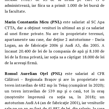
administrează, iar fiica sa a primit 1.000 de lei bursă de
la facultate.
Marin Constantin Micu (PNL)
este salariat al SC Apa
CTTA, dar a obținut venituri în ultimul an și ca salariat
al unei firme private. Nu are în proprietate terenuri,
apartamente sau case, dar deține 2 autoturisme – Dacia
Logan, an de fabricație 2006 și Audi A3, din 2005. A
încasat 20.400 de lei de la compania de apă și 8.100 de
lei de la firma privată, iar soția sa a câștigat 18.000 de lei
de la aceeași firmă.
Romul Aurelian Oțel (PNL)
este salariat al CFR
Călători – Regionala Brașov și are în proprietate un
teren intravilan de 682 mp în Teiuș (cumpărat în 2020);
un teren intravilan de 539 mp și o casă, tot în oraș
(moștenite împreună cu soția sa, în 2018); un
autoturism Audi A4 (an de fabricație 2001), iar veniturile
sale pe un an au fost de 45.987 de lei, din salariu, la care