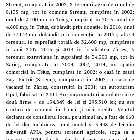
Stremț, cumpărat în 2002; 8 terenuri agricole (unul de
8.135 mp, tot în comuna Stremț, cumpărat în 2002;
unul de 2.100 mp în Teiuș, cumpărat în 2013; unul de
4.600 mp, în Teiuș, dubândit prin donație, în 2016; unul
de 77.144 mp, dobândit prin convenție, în 2015 și alte 4
terenuri, în suprafață totală de 32.600 mp, cumpărate
în anii 2007, 2013 și 2014 în localitatea Zărieș; 3
terenuri extravilane în suprafață de 34.300 mp, tot în
Zărieș, cumpărate în 2004, 2007, 2014; un spațiu
comercial în Teiuș, cumpărat în 2002; o casă în satul
Fața Pietrii (Stremț), cumpărată în 2002; o casă de
vacanță în Zărieș, construită în 2001; un autoturism
Opel, fabricat în 2004. Are împrumuturi acordate către
două firme – de 154.849 de lei și 293.310 lei; nu are
conturi de econmii în bănci și nici credite. Venitul
declarat de consilierul local, pe ultimul an, a fost de 660
de lei din închirierea unui imobil și 3.448 de lei din
subvenții APIA pentru terenuri agricole, soția sa a
încasat 17.029 de lei de la firma pe care el o