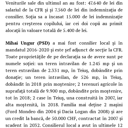
Veniturile sale din ultimul an au fost: 47.640 de lei din
salariul de la CFR și și 7.560 de lei din indemnizația de
consilier. Soția sa a încasat 15.000 de lei indemnizație
pentru creșterea copilului, iar cei doi copii au primit
alocații în valoare totală de 5.400 de lei.
Mihai Ungur (PSD)
a mai fost consilier local și în
mandatul 2016-2020 și este șef adjunct de secție la CFR.
Toate proprietățile de pe declarația sa de avere sunt pe
numele soției: un teren intravilan de 1.245 mp și un
teren extravilan de 2.331 mp, în Teiuș, dobândite prin
donație; un teren intravilan, de 526 mp, în Teiuș,
dobândit în 2018 prin moștenire; 2 terenuri agricole în
suprafață totală de 9.900 mp, dobândite prin moștenire,
tot în 2018; 2 case în Teiuș, una construită în 2007, iar
alta moștenită, în 2018. Familia mai deține 2 mașini
(Ford Mondeo din 2004 și Dacia Logan din 2008) și are
un credit la bancă, de 50.000 CHF, contractat în 2007 și
scadent în 2032. Consilierul local a avut în ultimele 12