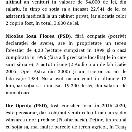
ultimul an venituri în valoare de 54.000 de lei, din
salariu, în timp ce soția sa a încasat 22.941 de lei ca
asistentă medicală la un cabinet privat, iar alocația celor
2 copii a fost, în total, 3.600 de lei.
Nicolae Ioan Florea (PSD)
, fără ocupație (potrivit
declarației de avere), are în proprietate un teren
forestier de 4,20 hectare cumpărat în 1998 și o casă
cumpărată în 1996 (fără a fi precizate localitățile în care
sunt situate); 3 autoturisme (2 Audi cu an de fabricație
2005; Opel Astra din 2000) și un tractor cu an de
fabricație 1984. Nu a avut niciun venit în ultimele 12
luni, iar soția sa a încasat 19.200 de lei, din salariul de
muncitoare.
Ilie Opruța (PSD)
, fost consilier local în 2016-2020,
este pensionar, dar a obținut venituri în ultimul an și din
vânzarea unor produse (Fitofarmacie). Deține, împreună
cu soția sa, mai multe parcele de teren agricol, în Teiuș