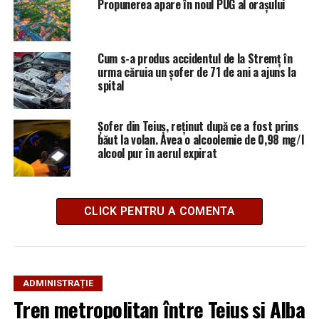
Propunerea apare în noul PUG al orașului
Cum s-a produs accidentul de la Stremț în
urma căruia un șofer de 71 de ani a ajuns la
spital
Șofer din Teiuș, reținut după ce a fost prins
băut la volan. Avea o alcoolemie de 0,98 mg/l
alcool pur în aerul expirat
CLICK PENTRU A COMENTA
ADMINISTRAȚIE
Tren metropolitan între Teiuș și Alba