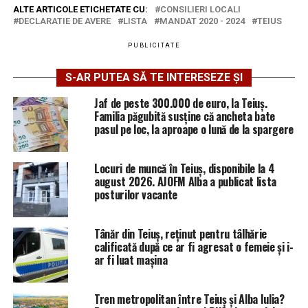
ALTE ARTICOLE ETICHETATE CU:
CONSILIERI LOCALI
DECLARATIE DE AVERE
LISTA
MANDAT 2020 - 2024
TEIUS
PUBLICITATE
S-AR PUTEA SĂ TE INTERESEZE ȘI
Jaf de peste 300.000 de euro, la Teiuș.
Familia păgubită susține că ancheta bate
pasul pe loc, la aproape o lună de la spargere
Locuri de muncă în Teiuș, disponibile la 4
august 2026. AJOFM Alba a publicat lista
posturilor vacante
Tânăr din Teiuș, reținut pentru tâlhărie
calificată după ce ar fi agresat o femeie și i-
ar fi luat mașina
Tren metropolitan între Teiuș și Alba Iulia?