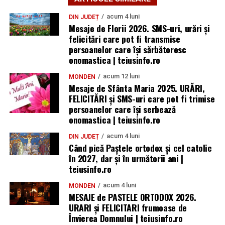
acum 4 luni
DIN JUDEȚ
Mesaje de Florii 2026. SMS-uri, urări și
felicitări care pot fi transmise
persoanelor care îşi sărbătoresc
onomastica | teiusinfo.ro
acum 12 luni
MONDEN
Mesaje de Sfânta Maria 2025. URĂRI,
FELICITĂRI și SMS-uri care pot fi trimise
persoanelor care își serbează
onomastica | teiusinfo.ro
acum 4 luni
DIN JUDEȚ
Când pică Paștele ortodox și cel catolic
în 2027, dar și în următorii ani |
teiusinfo.ro
acum 4 luni
MONDEN
MESAJE de PASTELE ORTODOX 2026.
URARI și FELICITARI frumoase de
Învierea Domnului | teiusinfo.ro