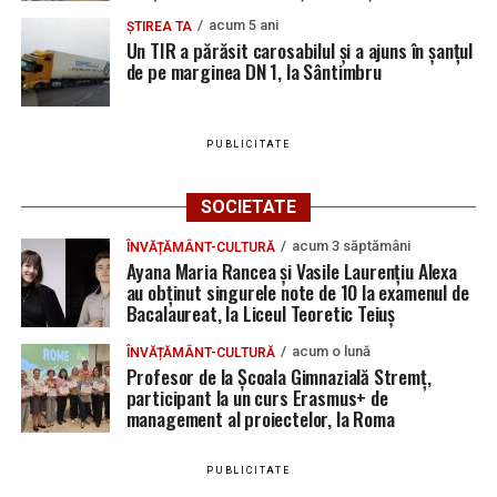
Jaf de peste 300.000 de euro, la Teiuș. Familia
acum 5 ani
ȘTIREA TA
păgubită susține că ancheta bate pasul pe loc, la
Un TIR a părăsit carosabilul și a ajuns în șanțul
de pe marginea DN 1, la Sântimbru
aproape o lună de la spargere
Locuri de muncă în Sântimbru, disponibile la 4
august 2026. AJOFM Alba a publicat lista posturilor
PUBLICITATE
vacante
Locuri de muncă în Galda de Jos, disponibile la 4
SOCIETATE
august 2026. AJOFM Alba a publicat lista posturilor
acum 3 săptămâni
ÎNVĂȚĂMÂNT-CULTURĂ
vacante
Ayana Maria Rancea și Vasile Laurențiu Alexa
au obținut singurele note de 10 la examenul de
Locuri de muncă în Teiuș, disponibile la 4 august
Bacalaureat, la Liceul Teoretic Teiuș
2026. AJOFM Alba a publicat lista posturilor
vacante
acum o lună
ÎNVĂȚĂMÂNT-CULTURĂ
Profesor de la Școala Gimnazială Stremț,
Bărbat de 30 de ani din Galda de Jos, reținut după
participant la un curs Erasmus+ de
ce și-ar fi agresat și violat partenera
management al proiectelor, la Roma
PUBLICITATE