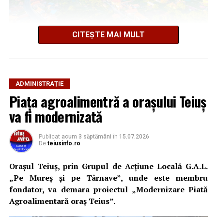
CITEȘTE MAI MULT
ADMINISTRAȚIE
Propunerea este menționată în Raportul de Mediu al
Piața agroalimentră a orașului Teiuș
PUG, document care prevede modernizarea
va fi modernizată
infrastructurii feroviare pentru îmbunătățirea
conexiunilor cu Alba Iulia, Aiud, Cluj-Napoca, Turda și
Câmpia Turzii. În același context, autorii documentului
Publicat
acum 3 săptămâni
în
15.07.2026
De
teiusinfo.ro
arată că „pentru apropierea de reședința de județ se va
lua în calcul posibilitatea realizării unui tren
Orașul Teiuș, prin Grupul de Acțiune Locală G.A.L.
metropolitan Alba Iulia”.
„Pe Mureș și pe Târnave”, unde este membru
fondator, va demara proiectul „Modernizare Piată
Teiuș, un nod de transport cu
Agroalimentară oraș Teius”.
potențial regional