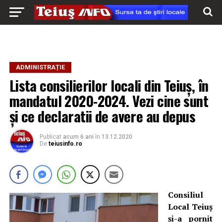
ADMINISTRAȚIE
Lista consilierilor locali din Teiuș, în
mandatul 2020-2024. Vezi cine sunt
și ce declaratii de avere au depus
Publicat
acum 6 ani
în
13.12.2020
De
teiusinfo.ro
Consiliul
Local Teiuș
și-a pornit