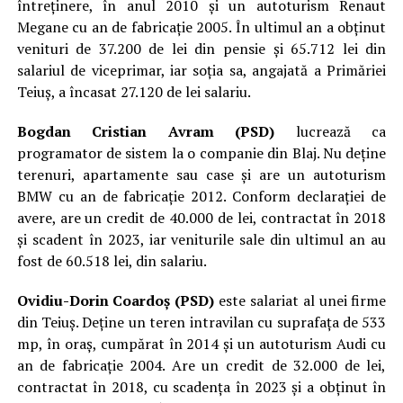
întreținere, în anul 2010 și un autoturism Renaut
Megane cu an de fabricație 2005. În ultimul an a obținut
venituri de 37.200 de lei din pensie și 65.712 lei din
salariul de viceprimar, iar soția sa, angajată a Primăriei
Teiuș, a încasat 27.120 de lei salariu.
Bogdan Cristian Avram (PSD)
lucrează ca
programator de sistem la o companie din Blaj. Nu deține
terenuri, apartamente sau case și are un autoturism
BMW cu an de fabricație 2012. Conform declarației de
avere, are un credit de 40.000 de lei, contractat în 2018
și scadent în 2023, iar veniturile sale din ultimul an au
fost de 60.518 lei, din salariu.
Ovidiu-Dorin Coardoș (PSD)
este salariat al unei firme
din Teiuș. Deține un teren intravilan cu suprafața de 533
mp, în oraș, cumpărat în 2014 și un autoturism Audi cu
an de fabricație 2004. Are un credit de 32.000 de lei,
contractat în 2018, cu scadența în 2023 și a obținut în