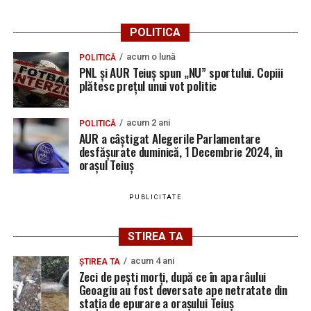
De asemenea, aceștia au fost testați cu aparatul
Bărbat de 30 de ani din Galda de Jos, reținut după
etilotest, rezultatele fiind negative.
POLITICA
ce și-ar fi agresat și violat partenera
acum o lună
POLITICĂ
PNL și AUR Teiuș spun „NU” sportului. Copiii
plătesc prețul unui vot politic
Adaugă teiusinfo.ro ca sursă
preferată pe Google
acum 2 ani
POLITICĂ
AUR a câștigat Alegerile Parlamentare
desfășurate duminică, 1 Decembrie 2024, în
orașul Teiuș
Urmărește Ziarul Unirea pe Social Media
PUBLICITATE
STIREA TA
YouTube
Instagram
WhatsApp
Facebook
X
TikTok
acum 4 ani
ȘTIREA TA
Zeci de pești morți, după ce în apa râului
Ultimele știri din Teiuș
Geoagiu au fost deversate ape netratate din
stația de epurare a orașului Teiuș