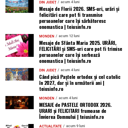
acum 4 luni
DIN JUDEȚ
Mesaje de Florii 2026. SMS-uri, urări și
felicitări care pot fi transmise
persoanelor care îşi sărbătoresc
onomastica | teiusinfo.ro
acum 12 luni
MONDEN
Mesaje de Sfânta Maria 2025. URĂRI,
FELICITĂRI și SMS-uri care pot fi trimise
persoanelor care își serbează
onomastica | teiusinfo.ro
acum 4 luni
DIN JUDEȚ
Când pică Paștele ortodox și cel catolic
în 2027, dar și în următorii ani |
teiusinfo.ro
acum 4 luni
MONDEN
MESAJE de PASTELE ORTODOX 2026.
URARI și FELICITARI frumoase de
Învierea Domnului | teiusinfo.ro
acum 9 luni
ACTUALITATE