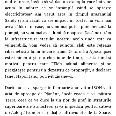
multe forme, însă o să vă dau un exemplu care îmi vine
acum în minte: ce se întâmplă când se opreşte
electricitatea? Am văzut asta în timpul uraganului
Sandy şi am văzut că are impact în toate: nu vom mai
avea căldura în case, nu vom mai putea pune benzină la
pompă, nu vom mai avea lumină noaptea. Dacă ne uităm
la infrastructura statului nostru, acolo unde este ea
vulnerabilă, vom vedea că punctul slab este reţeaua
cibernetică a lumii în care trăim. O formă a Apocalipsei
este iminentă și e o chestiune de timp, acesta fiind și
motivul pentru care FEMA adună alimente și se
pregătește pentru un dezastru de proporții”, a declarat
Janet Napolitano, potrivit ziuanews.
Dacă nu se va sparge, în februarie anul viitor ISON va fi
atât de aproape de Pământ, încât coada ei va mătura
Terra, ceea ce va duce la un nor de praf în straturile
superioare ale atmosferei şi va împiedica pentru câteva
ore/zile pătrunderea radiaţiei ultraviolete de la Soare,