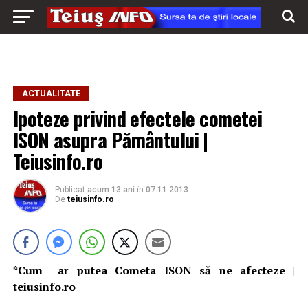
ACTUALITATE
Ipoteze privind efectele cometei
ISON asupra Pământului |
Teiusinfo.ro
Publicat
acum 13 ani
în
07.11.2013
De
teiusinfo.ro
*Cum ar putea Cometa ISON să ne afecteze |
teiusinfo.ro