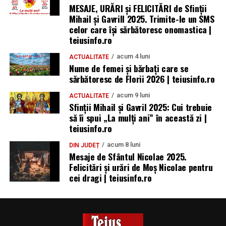
MESAJE, URĂRI și FELICITĂRI de Sfinții
Mihail și Gavrill 2025. Trimite-le un SMS
celor care își sărbătoresc onomastica |
teiusinfo.ro
acum 4 luni
ACTUALITATE
Nume de femei și bărbați care se
sărbătoresc de Florii 2026 | teiusinfo.ro
acum 9 luni
ACTUALITATE
Sfinții Mihail și Gavril 2025: Cui trebuie
să îi spui „La mulţi ani” în această zi |
teiusinfo.ro
acum 8 luni
DIN JUDEȚ
Mesaje de Sfântul Nicolae 2025.
Felicitări și urări de Moș Nicolae pentru
cei dragi | teiusinfo.ro