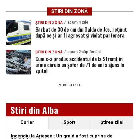
Adaugă teiusinfo.ro ca sursă
preferată pe Google
STIRI DIN ZONĂ
acum 4 zile
ȘTIRI DIN ZONĂ
Bărbat de 30 de ani din Galda de Jos, reținut
după ce și-ar fi agresat și violat partenera
Urmărește Ziarul Unirea pe Social Media
acum 2 săptămâni
ȘTIRI DIN ZONĂ
Cum s-a produs accidentul de la Stremț în
urma căruia un șofer de 71 de ani a ajuns la
spital
YouTube
Instagram
WhatsApp
Facebook
X
TikTok
PUBLICITATE
Ultimele știri din Teiuș
Jaf de peste 300.000 de euro, la Teiuș. Familia
Stiri din Alba
păgubită susține că ancheta bate pasul pe loc, la
aproape o lună de la spargere
Curier
Sport
Ştirea zilei
Locuri de muncă în Sântimbru, disponibile la 4
august 2026. AJOFM Alba a publicat lista posturilor
Incendiu la Arieșeni: Un grajd a fost cuprins de