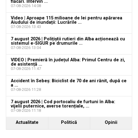
flăcări. Intervin ...
vacante
07-08-2026 14:08
Locuri de muncă în Galda de Jos, disponibile la 4
Video | Aproape 115 milioane de lei pentru apărarea
august 2026. AJOFM Alba a publicat lista posturilor
Aiudului de inundații: Lucrările ...
07-08-2026 13:43
vacante
7 august 2026 | Polițiștii rutieri din Alba acționează cu
Locuri de muncă în Teiuș, disponibile la 4 august
sistemul e-SIGUR pe drumurile ...
2026. AJOFM Alba a publicat lista posturilor
07-08-2026 13:04
vacante
VIDEO | Premieră în județul Alba: Primul Centru de zi,
de asistență ...
Bărbat de 30 de ani din Galda de Jos, reținut după
07-08-2026 11:47
ce și-ar fi agresat și violat partenera
Accident în Sebeș: Biciclist de 70 de ani rănit, după ce
a ...
07-08-2026 11:28
7 august 2026 | Cod portocaliu de furtuni în Alba:
vijelii puternice, averse torențiale, ...
07-08-2026 11:18
Actualitate
Politică
Opinii