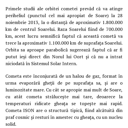
Primele studii ale orbitei cometei prevăd că va atinge
periheliul (punctul cel mai apropiat de Soare) la 28
noiembrie 2013, la o distanţă de aproximativ 1.800.000
km de centrul Soarelui. Raza Soarelui fiind de 700.000
km, acest lucru semnifică faptul că această cometă va
trece la aproximativ 1.100.000 km de suprafaţa Soarelui.
Orbita sa aproape parabolică sugerează faptul că ar fi
putut ieşi direct din Norul lui Oort şi că nu a intrat
niciodată în Sistemul Solar Intern.
Cometa este înconjurată de un halou de gaz, format în
urma evaporării gheţii de pe suprafaţa sa, şi are o
luminozitate mare. Cu cât se apropie mai mult de Soare,
cu atât cometa străluceşte mai tare, deoarece la
temperaturi ridicate gheaţa se topeşte mai rapid.
Cometa ISON are o structură tipică, fiind alcătuită din
praf cosmic şi resturi în amestec cu gheaţa, cu un nucleu
solid.