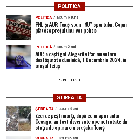
POLITICA
acum o lună
POLITICĂ
PNL și AUR Teiuș spun „NU” sportului. Copiii
plătesc prețul unui vot politic
acum 2 ani
POLITICĂ
AUR a câștigat Alegerile Parlamentare
desfășurate duminică, 1 Decembrie 2024, în
orașul Teiuș
PUBLICITATE
STIREA TA
acum 4 ani
ȘTIREA TA
Zeci de pești morți, după ce în apa râului
Geoagiu au fost deversate ape netratate din
stația de epurare a orașului Teiuș
acum 5 ani
ȘTIREA TA