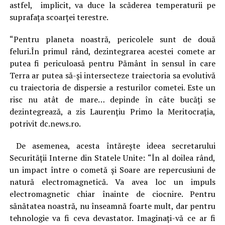
astfel, implicit, va duce la scăderea temperaturii pe
suprafaţa scoarţei terestre.
“Pentru planeta noastră, pericolele sunt de două
feluri.În primul rând, dezintegrarea acestei comete ar
putea fi periculoasă pentru Pământ în sensul în care
Terra ar putea să-și intersecteze traiectoria sa evolutivă
cu traiectoria de dispersie a resturilor cometei. Este un
risc nu atât de mare… depinde în câte bucăți se
dezintegrează, a zis Laurențiu Primo la Meritocrația,
potrivit dc.news.ro.
De asemenea, acesta întăreşte ideea secretarului
Securității Interne din Statele Unite: “În al doilea rând,
un impact între o cometă și Soare are repercusiuni de
natură electromagnetică. Va avea loc un impuls
electromagnetic chiar înainte de ciocnire. Pentru
sănătatea noastră, nu înseamnă foarte mult, dar pentru
tehnologie va fi ceva devastator. Imaginați-vă ce ar fi