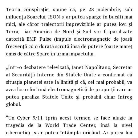
Teoria conspiraţiei spune că, pe 28 noiembrie, sub
influenţa Soarelui, ISON s-ar putea sparge în bucăti mai
mici, ale căror traiectorii imprevizibile ar putea lovi şi
Terra, iar America de Nord şi Sud vor fi paralizate
datorită EMP Pulse (impuls electromagnetic de joasă
frecvență cu o durată scrută însă de putere foarte mare)
emis de către Soare în urma impactului.
„Într-o dezbatere televizată, Janet Napolitano, Secretar
al Securității Interne din Statele Unite a confirmat că
situația planetei este la limită și că, cel mai probabil, va
avea loc o furtună electromagnetică de proporții care ar
putea paraliza Statele Unite și probabil chiar întreg
globul.
“Un Cyber 9/11 (prin acest termen se face aluzie la
tragedia de la World Trade Center, însă la nivel
cibernetic) s-ar putea întâmpla oricând. Ar putea lua