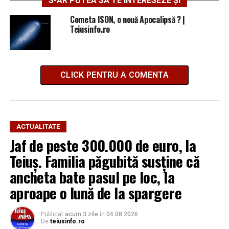
S-AR PUTEA SĂ TE INTERESEZE ȘI
Cometa ISON, o nouă Apocalipsă ? |
Teiusinfo.ro
CLICK PENTRU A COMENTA
ACTUALITATE
Jaf de peste 300.000 de euro, la
Teiuș. Familia păgubită susține că
ancheta bate pasul pe loc, la
aproape o lună de la spargere
Publicat
acum 3 zile
în
04.08.2026
De
teiusinfo.ro