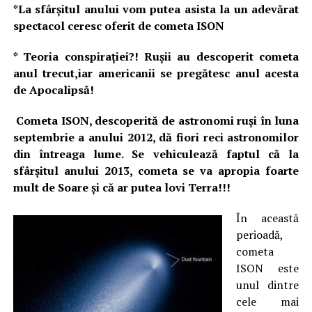
*La sfârşitul anului vom putea asista la un adevărat
spectacol ceresc oferit de cometa ISON
* Teoria conspiraţiei?! Ruşii au descoperit cometa
anul trecut,iar americanii se pregătesc anul acesta
de Apocalipsă!
Cometa ISON, descoperită de astronomi ruşi în luna
septembrie a anului 2012, dă fiori reci astronomilor
din întreaga lume. Se vehiculează faptul că la
sfârşitul anului 2013, cometa se va apropia foarte
mult de Soare şi că ar putea lovi Terra!!!
În această
perioadă,
cometa
ISON este
unul dintre
cele mai