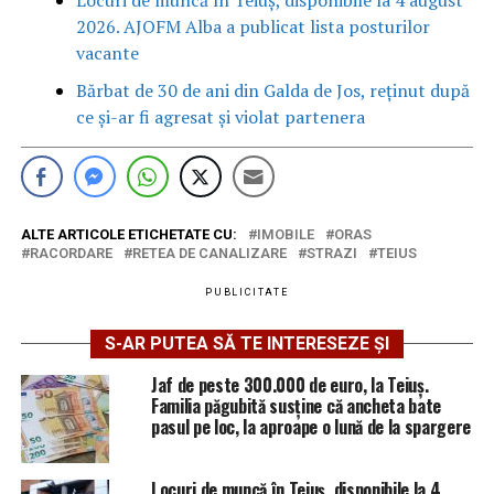
2026. AJOFM Alba a publicat lista posturilor
vacante
Bărbat de 30 de ani din Galda de Jos, reținut după
ce și-ar fi agresat și violat partenera
ALTE ARTICOLE ETICHETATE CU:
IMOBILE
ORAS
RACORDARE
RETEA DE CANALIZARE
STRAZI
TEIUS
PUBLICITATE
S-AR PUTEA SĂ TE INTERESEZE ȘI
Jaf de peste 300.000 de euro, la Teiuș.
Familia păgubită susține că ancheta bate
pasul pe loc, la aproape o lună de la spargere
Locuri de muncă în Teiuș, disponibile la 4