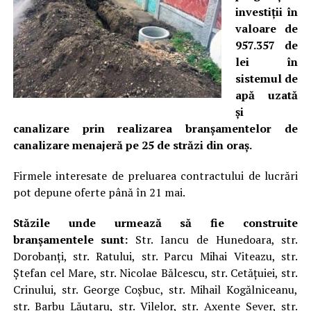
investiții în
valoare de
957.357 de
lei în
sistemul de
apă uzată
și
canalizare prin realizarea branșamentelor de
canalizare menajeră pe 25 de străzi din oraș.
Firmele interesate de preluarea contractului de lucrări
pot depune oferte până în 21 mai.
Stăzile unde urmează să fie construite
branșamentele sunt:
Str. Iancu de Hunedoara, str.
Dorobanți, str. Ratului, str. Parcu Mihai Viteazu, str.
Ștefan cel Mare, str. Nicolae Bălcescu, str. Cetățuiei, str.
Crinului, str. George Coșbuc, str. Mihail Kogălniceanu,
str. Barbu Lăutaru, str. Vilelor, str. Axente Sever, str.