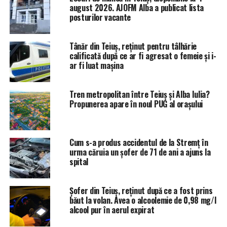
august 2026. AJOFM Alba a publicat lista
posturilor vacante
Tânăr din Teiuș, reținut pentru tâlhărie
calificată după ce ar fi agresat o femeie și i-
ar fi luat mașina
Tren metropolitan între Teiuș și Alba Iulia?
Propunerea apare în noul PUG al orașului
Cum s-a produs accidentul de la Stremț în
urma căruia un șofer de 71 de ani a ajuns la
spital
Șofer din Teiuș, reținut după ce a fost prins
băut la volan. Avea o alcoolemie de 0,98 mg/l
alcool pur în aerul expirat