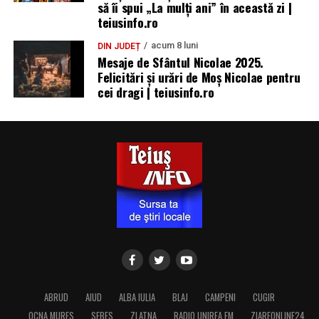
să îi spui „La mulţi ani” în această zi |
teiusinfo.ro
acum 8 luni
DIN JUDEȚ
Mesaje de Sfântul Nicolae 2025.
Felicitări și urări de Moș Nicolae pentru
cei dragi | teiusinfo.ro
ABRUD
AIUD
ALBA IULIA
BLAJ
CAMPENI
CUGIR
OCNA MURES
SEBES
ZLATNA
RADIO UNIREA FM
ZIAREONLINE24