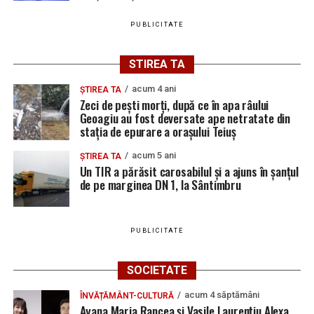
Urmărește Ziarul Unirea pe Social Media
PUBLICITATE
STIREA TA
YouTube
Instagram
WhatsApp
Facebook
X
TikTok
acum 4 ani
ȘTIREA TA
Zeci de pești morți, după ce în apa râului
Ultimele știri din Teiuș
Geoagiu au fost deversate ape netratate din
stația de epurare a orașului Teiuș
Jaf de peste 300.000 de euro, la Teiuș. Familia
acum 5 ani
ȘTIREA TA
păgubită susține că ancheta bate pasul pe loc, la
Un TIR a părăsit carosabilul și a ajuns în șanțul
de pe marginea DN 1, la Sântimbru
aproape o lună de la spargere
Locuri de muncă în Sântimbru, disponibile la 4
august 2026. AJOFM Alba a publicat lista posturilor
PUBLICITATE
vacante
Locuri de muncă în Galda de Jos, disponibile la 4
SOCIETATE
august 2026. AJOFM Alba a publicat lista posturilor
acum 4 săptămâni
ÎNVĂȚĂMÂNT-CULTURĂ
vacante
Ayana Maria Rancea și Vasile Laurențiu Alexa