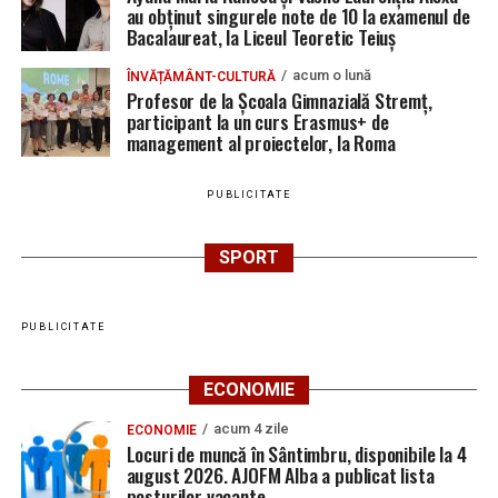
au obținut singurele note de 10 la examenul de
Locuri de muncă în Teiuș, disponibile la 4 august
Bacalaureat, la Liceul Teoretic Teiuș
2026. AJOFM Alba a publicat lista posturilor
vacante
acum o lună
ÎNVĂȚĂMÂNT-CULTURĂ
Profesor de la Școala Gimnazială Stremț,
Bărbat de 30 de ani din Galda de Jos, reținut după
participant la un curs Erasmus+ de
ce și-ar fi agresat și violat partenera
management al proiectelor, la Roma
PUBLICITATE
SPORT
PUBLICITATE
ECONOMIE
acum 4 zile
ECONOMIE
Locuri de muncă în Sântimbru, disponibile la 4
august 2026. AJOFM Alba a publicat lista
posturilor vacante