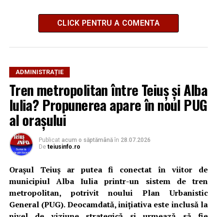
CLICK PENTRU A COMENTA
ADMINISTRAȚIE
Tren metropolitan între Teiuș și Alba
Iulia? Propunerea apare în noul PUG
al orașului
Publicat
acum o săptămână
în
28.07.2026
De
teiusinfo.ro
Orașul Teiuș ar putea fi conectat în viitor de
municipiul Alba Iulia printr-un sistem de tren
metropolitan, potrivit noului Plan Urbanistic
General (PUG). Deocamdată, inițiativa este inclusă la
nivel de viziune strategică și urmează să fie