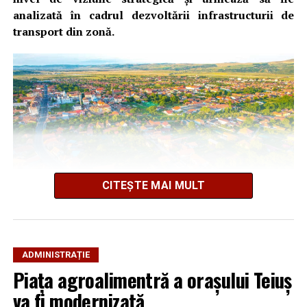
analizată în cadrul dezvoltării infrastructurii de
transport din zonă.
CITEȘTE MAI MULT
ADMINISTRAȚIE
Propunerea este menționată în Raportul de Mediu al
Piața agroalimentră a orașului Teiuș
PUG, document care prevede modernizarea
va fi modernizată
infrastructurii feroviare pentru îmbunătățirea