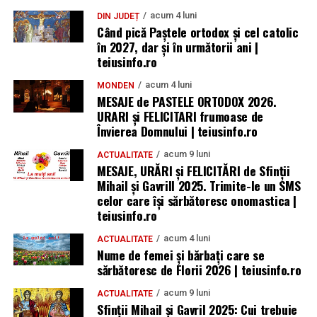
acum 4 luni
DIN JUDEȚ
Când pică Paștele ortodox și cel catolic
în 2027, dar și în următorii ani |
teiusinfo.ro
acum 4 luni
MONDEN
MESAJE de PASTELE ORTODOX 2026.
URARI și FELICITARI frumoase de
Învierea Domnului | teiusinfo.ro
acum 9 luni
ACTUALITATE
MESAJE, URĂRI și FELICITĂRI de Sfinții
Mihail și Gavrill 2025. Trimite-le un SMS
celor care își sărbătoresc onomastica |
teiusinfo.ro
acum 4 luni
ACTUALITATE
Nume de femei și bărbați care se
sărbătoresc de Florii 2026 | teiusinfo.ro
acum 9 luni
ACTUALITATE
Sfinții Mihail și Gavril 2025: Cui trebuie