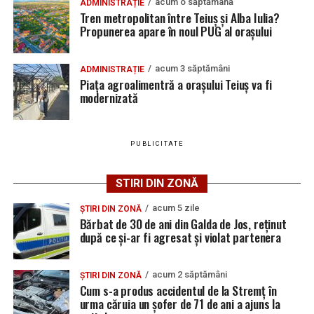
acum o săptămână
ADMINISTRAȚIE
nerespectării regulilor de circulație!
și le va conduce către sistemul de evacuare din
Tren metropolitan între Teiuș și Alba Iulia?
Propunerea apare în noul PUG al orașului
apropierea căii ferate.
La întâlnire vom beneficia de prezența reprezentanților
Poliției orașului Teiuș, Poliției Locale Teiuș și ai
După încheierea acestei etape, constructorul va trece la
acum 3 săptămâni
ADMINISTRAȚIE
administrației locale teiușene, împreună cu care vom
modernizarea următorului tronson al străzii Horea,
Piața agroalimentră a orașului Teiuș va fi
dezbate probleme importante legate de utilizarea în
investiția urmând să fie realizată etapizat până la
modernizată
trafic a mijloacelor de transport pe care le dețineți”
, se
reabilitarea completă a arterei.
arată într-un mesaj publicat de Primăria Teiuș.
Potrivit reprezentanților administrației locale, lucrările
PUBLICITATE
fac parte din programul de modernizare a
infrastructurii urbane și urmăresc atât creșterea
STIRI DIN ZONĂ
siguranței în trafic, cât și rezolvarea problemelor legate
de evacuarea apelor pluviale. Până la finalizarea
acum 5 zile
ȘTIRI DIN ZONĂ
Bărbat de 30 de ani din Galda de Jos, reținut
investițiilor, șoferii și pietonii sunt sfătuiți să respecte
după ce și-ar fi agresat și violat partenera
semnalizarea temporară și să manifeste prudență în
zonele afectate de lucrări.
acum 2 săptămâni
ȘTIRI DIN ZONĂ
Cum s-a produs accidentul de la Stremț în
urma căruia un șofer de 71 de ani a ajuns la