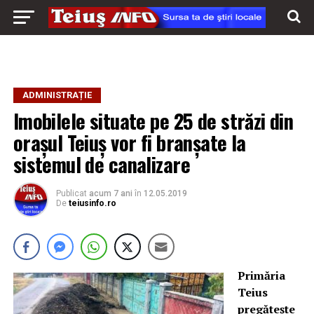
ADMINISTRAȚIE
Imobilele situate pe 25 de străzi din
orașul Teiuș vor fi branșate la
sistemul de canalizare
Publicat
acum 7 ani
în
12.05.2019
De
teiusinfo.ro
Primăria
Teius
pregătește