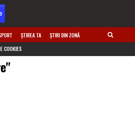
SPORT
ȘTIREA TA
ȘTIRI DIN ZONĂ
DE COOKIES
re"