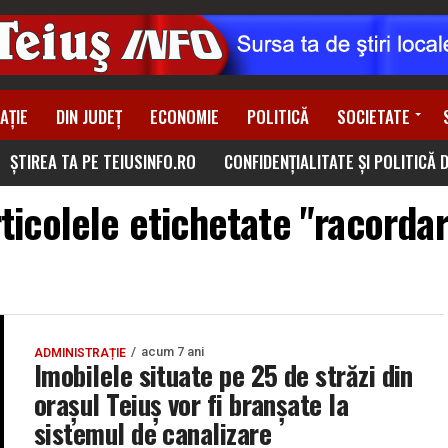
AȚIE
DIN JUDEȚ
ECONOMIE
POLITICĂ
SOCIETATE
ȘTIREA TA PE TEIUSINFO.RO
CONFIDENȚIALITATE ȘI POLITICĂ 
ticolele etichetate "racorda
acum 7 ani
ADMINISTRAȚIE
Imobilele situate pe 25 de străzi din
orașul Teiuș vor fi branșate la
sistemul de canalizare