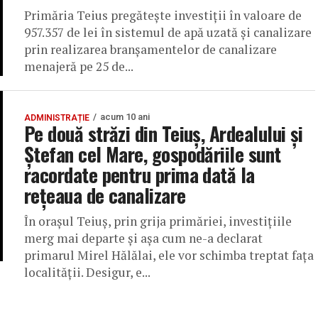
Primăria Teius pregătește investiții în valoare de
957.357 de lei în sistemul de apă uzată și canalizare
prin realizarea branșamentelor de canalizare
menajeră pe 25 de...
acum 10 ani
ADMINISTRAȚIE
Pe două străzi din Teiuş, Ardealului și
Ștefan cel Mare, gospodăriile sunt
racordate pentru prima dată la
rețeaua de canalizare
În orașul Teiuș, prin grija primăriei, investițiile
merg mai departe și așa cum ne-a declarat
primarul Mirel Hălălai, ele vor schimba treptat fața
localității. Desigur, e...