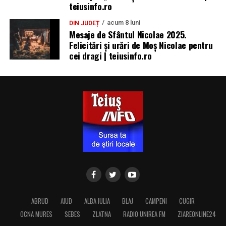
teiusinfo.ro
acum 8 luni
DIN JUDEȚ
Mesaje de Sfântul Nicolae 2025.
Felicitări și urări de Moș Nicolae pentru
cei dragi | teiusinfo.ro
ABRUD
AIUD
ALBA IULIA
BLAJ
CAMPENI
CUGIR
OCNA MURES
SEBES
ZLATNA
RADIO UNIREA FM
ZIAREONLINE24