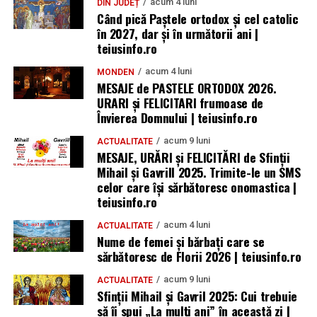
acum 4 luni
DIN JUDEȚ
Când pică Paștele ortodox și cel catolic
în 2027, dar și în următorii ani |
teiusinfo.ro
acum 4 luni
MONDEN
MESAJE de PASTELE ORTODOX 2026.
URARI și FELICITARI frumoase de
Învierea Domnului | teiusinfo.ro
acum 9 luni
ACTUALITATE
MESAJE, URĂRI și FELICITĂRI de Sfinții
Mihail și Gavrill 2025. Trimite-le un SMS
celor care își sărbătoresc onomastica |
teiusinfo.ro
acum 4 luni
ACTUALITATE
Nume de femei și bărbați care se
sărbătoresc de Florii 2026 | teiusinfo.ro
acum 9 luni
ACTUALITATE
Sfinții Mihail și Gavril 2025: Cui trebuie
să îi spui „La mulţi ani” în această zi |