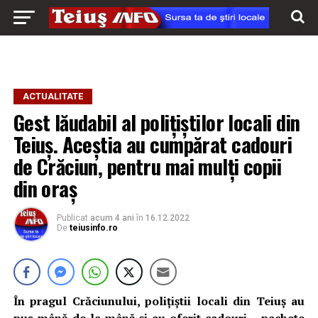
ACTUALITATE
Gest lăudabil al polițiștilor locali din
Teiuș. Aceștia au cumpărat cadouri
de Crăciun, pentru mai mulți copii
din oraș
Publicat
acum 4 ani
în
16.12.2022
De
teiusinfo.ro
În pragul Crăciunului, polițiștii locali din Teiuș au