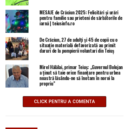
MESAJE de Crăciun 2025: Felicitări și urări
pentru familie sau prieteni de sărbătorile de
iarnă | teiusinfo.ro
De Crăciun, 27 de adulți și 45 de copii cu o
situație materială defavorizată au primit
daruri de la pompierii voluntari din Teiuș
Mirel Hălălai, primar Teiuș: „Guvernul Bolojan
a ținut să taie orice finanțare pentru urbea
noastră lăsându-ne să înotam în noroi la
propriu”
CLICK PENTRU A COMENTA