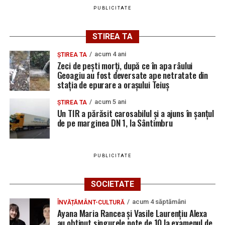
PUBLICITATE
STIREA TA
acum 4 ani
ȘTIREA TA
Zeci de pești morți, după ce în apa râului
Geoagiu au fost deversate ape netratate din
stația de epurare a orașului Teiuș
acum 5 ani
ȘTIREA TA
Un TIR a părăsit carosabilul și a ajuns în șanțul
de pe marginea DN 1, la Sântimbru
PUBLICITATE
SOCIETATE
acum 4 săptămâni
ÎNVĂȚĂMÂNT-CULTURĂ
Ayana Maria Rancea și Vasile Laurențiu Alexa
au obținut singurele note de 10 la examenul de