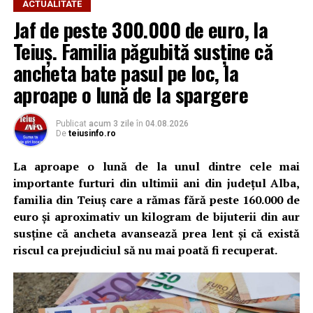
ACTUALITATE
Jaf de peste 300.000 de euro, la
Teiuș. Familia păgubită susține că
ancheta bate pasul pe loc, la
aproape o lună de la spargere
Publicat
acum 3 zile
în
04.08.2026
De
teiusinfo.ro
La aproape o lună de la unul dintre cele mai
importante furturi din ultimii ani din județul Alba,
familia din Teiuș care a rămas fără peste 160.000 de
euro și aproximativ un kilogram de bijuterii din aur
susține că ancheta avansează prea lent și că există
riscul ca prejudiciul să nu mai poată fi recuperat.