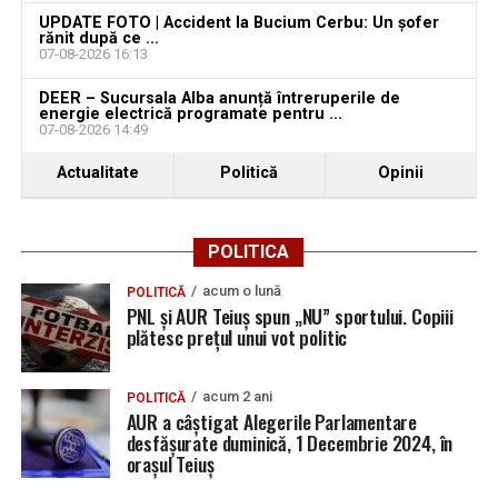
UPDATE FOTO | Accident la Bucium Cerbu: Un șofer
rănit după ce ...
07-08-2026 16:13
DEER – Sucursala Alba anunță întreruperile de
energie electrică programate pentru ...
07-08-2026 14:49
Actualitate
Politică
Opinii
POLITICA
acum o lună
POLITICĂ
PNL și AUR Teiuș spun „NU” sportului. Copiii
plătesc prețul unui vot politic
acum 2 ani
POLITICĂ
AUR a câștigat Alegerile Parlamentare
desfășurate duminică, 1 Decembrie 2024, în
orașul Teiuș