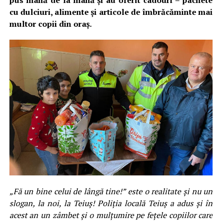
pus mână de la mână și au oferit cadouri – pachete
cu dulciuri, alimente și articole de îmbrăcăminte mai
multor copii din oraș.
„Fă un bine celui de lângă tine!” este o realitate și nu un
slogan, la noi, la Teiuș! Poliția locală Teiuș a adus și în
acest an un zâmbet și o mulțumire pe fețele copiilor care