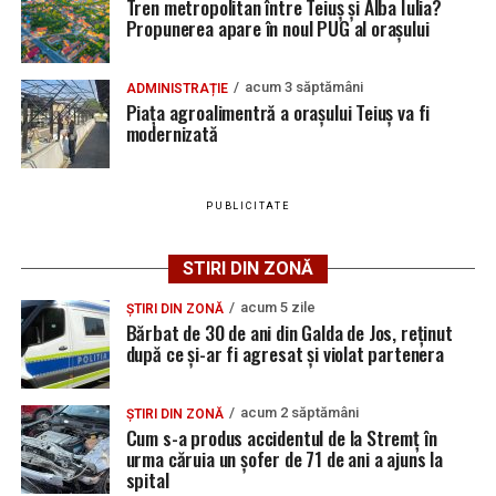
Tren metropolitan între Teiuș și Alba Iulia?
vacante
ce și-ar fi agresat și violat partenera
Propunerea apare în noul PUG al orașului
La data de 19 iulie, polițiștii din Teiuș au dispus reținerea
Bărbat de 30 de ani din Galda de Jos, reținut după
acestuia pentru 24 de ore, iar cercetările continuă sub
ce și-ar fi agresat și violat partenera
acum 3 săptămâni
ADMINISTRAȚIE
aspectul săvârșirii infracțiunilor de amenințare și
Piața agroalimentră a orașului Teiuș va fi
distrugere.
modernizată
PUBLICITATE
Adaugă teiusinfo.ro ca sursă
preferată pe Google
STIRI DIN ZONĂ
acum 5 zile
ȘTIRI DIN ZONĂ
Bărbat de 30 de ani din Galda de Jos, reținut
după ce și-ar fi agresat și violat partenera
Urmărește Ziarul Unirea pe Social Media
acum 2 săptămâni
ȘTIRI DIN ZONĂ
Cum s-a produs accidentul de la Stremț în
urma căruia un șofer de 71 de ani a ajuns la
spital
YouTube
Instagram
WhatsApp
Facebook
X
TikTok