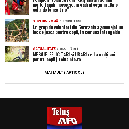
multe familii nevoiașe, în cadrul acțiunii „Bine
celui de lânga tine”
acum 3 ani
ȘTIRI DIN ZONĂ
Un grup de voluntari din Germania a amenajat un
loc de joacă pentru copii, în comuna Întregalde
acum 3 ani
ACTUALITATE
MESAJE, FELICITĂRI și URĂRI de La mulți ani
pentru copii | teiusinfo.ro
MAI MULTE ARTICOLE