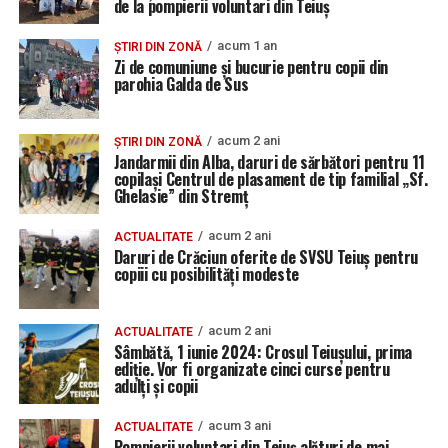
de la pompierii voluntari din Teiuș
acum 1 an
ȘTIRI DIN ZONĂ
Zi de comuniune și bucurie pentru copii din
parohia Galda de Sus
acum 2 ani
ȘTIRI DIN ZONĂ
Jandarmii din Alba, daruri de sărbători pentru 11
copilași Centrul de plasament de tip familial „Sf.
Ghelasie” din Stremț
acum 2 ani
ACTUALITATE
Daruri de Crăciun oferite de SVSU Teiuș pentru
copiii cu posibilități modeste
acum 2 ani
ACTUALITATE
Sâmbătă, 1 iunie 2024: Crosul Teiușului, prima
ediție. Vor fi organizate cinci curse pentru
adulți și copii
acum 3 ani
ACTUALITATE
Pompierii voluntari din Teiuș alături de mai