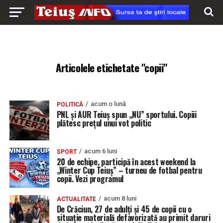
Articolele etichetate "copii"
acum o lună
POLITICĂ
PNL și AUR Teiuș spun „NU” sportului. Copiii
plătesc prețul unui vot politic
acum 6 luni
SPORT
20 de echipe, participă în acest weekend la
„Winter Cup Teiuș” – turneu de fotbal pentru
copii. Vezi programul
acum 8 luni
ACTUALITATE
De Crăciun, 27 de adulți și 45 de copii cu o
situație materială defavorizată au primit daruri