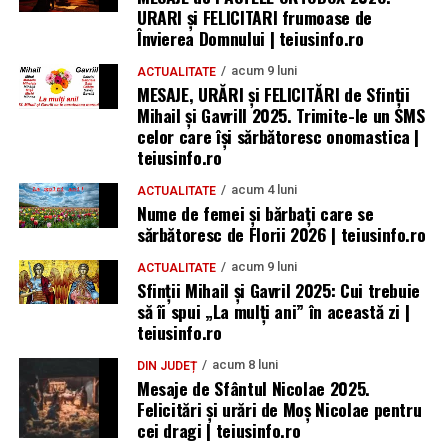
URARI și FELICITARI frumoase de
Locuri de muncă în Teiuș, disponibile la 4 august
Învierea Domnului | teiusinfo.ro
-Sfinţii Constantin şi Elena să te călăuzească mereu!
2026. AJOFM Alba a publicat lista posturilor
Cele mai calde urări de bine, sănătate şi fericire, de ziua
vacante
acum 9 luni
ACTUALITATE
numelui. La mulţi ani, Constantin!
MESAJE, URĂRI și FELICITĂRI de Sfinții
Bărbat de 30 de ani din Galda de Jos, reținut după
Mihail și Gavrill 2025. Trimite-le un SMS
ce și-ar fi agresat și violat partenera
-E ziua ta, dragă Elena! Îţi urez cele mai frumoase clipe,
celor care își sărbătoresc onomastica |
teiusinfo.ro
bucurie, speranţă şi multe, multe împliniri!
acum 4 luni
ACTUALITATE
-La Mulţi Ani, Elena! Sper să se spargă conducta fericirii
Nume de femei și bărbați care se
pe strada vieţii tale.
sărbătoresc de Florii 2026 | teiusinfo.ro
Citeşte întreaga ştire: Mesaje de Sf. Constantin și Elena
acum 9 luni
– Cele mai frumoase urări și felicitări
ACTUALITATE
Sfinții Mihail și Gavril 2025: Cui trebuie
să îi spui „La mulţi ani” în această zi |
-Cele mai frumoase flori, cele mai sincere urări pentru o
teiusinfo.ro
zi minunata si un an plin de realizari. La multi ani
infloritori! Îți doresc ca ziua numelui să îți aducă multe
acum 8 luni
DIN JUDEȚ
Mesaje de Sfântul Nicolae 2025.
motive de a sărbători. La mulți ani!
Felicitări și urări de Moș Nicolae pentru
cei dragi | teiusinfo.ro
-Florile din luna mai să îţi aducă multă iubire în suflet,