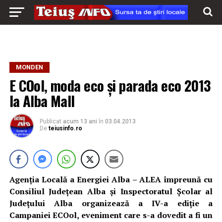
MONDEN
E COol, moda eco şi parada eco 2013
la Alba Mall
Publicat
acum 13 ani
în
03.04.2013
De
teiusinfo.ro
Agenţia Locală a Energiei Alba – ALEA împreună cu
Consiliul Judeţean Alba şi Inspectoratul Şcolar al
Judeţului Alba organizează a IV-a ediție a
Campaniei ECOol, eveniment care s-a dovedit a fi un