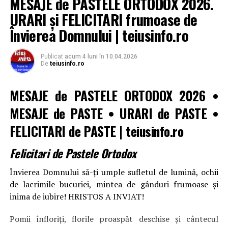
MESAJE de PASTELE ORTODOX 2026.
URARI și FELICITARI frumoase de
Învierea Domnului | teiusinfo.ro
Publicat
acum 4 luni
în
10.04.2026
De
teiusinfo.ro
MESAJE de PASTELE ORTODOX 2026
•
MESAJE de PASTE • URARI de PASTE •
FELICITARI de PASTE
|
teiusinfo.ro
Felicitari de Pastele Ortodox
Învierea Domnului să-ți umple sufletul de lumină, ochii
de lacrimile bucuriei, mintea de gânduri frumoase și
inima de iubire! HRISTOS A INVIAT!
Pomii înfloriți, florile proaspăt deschise și cântecul