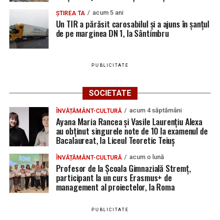
acum 5 ani
ȘTIREA TA
Un TIR a părăsit carosabilul și a ajuns în șanțul
de pe marginea DN 1, la Sântimbru
PUBLICITATE
SOCIETATE
acum 4 săptămâni
ÎNVĂȚĂMÂNT-CULTURĂ
Ayana Maria Rancea și Vasile Laurențiu Alexa
au obținut singurele note de 10 la examenul de
Bacalaureat, la Liceul Teoretic Teiuș
acum o lună
ÎNVĂȚĂMÂNT-CULTURĂ
Profesor de la Școala Gimnazială Stremț,
participant la un curs Erasmus+ de
management al proiectelor, la Roma
PUBLICITATE