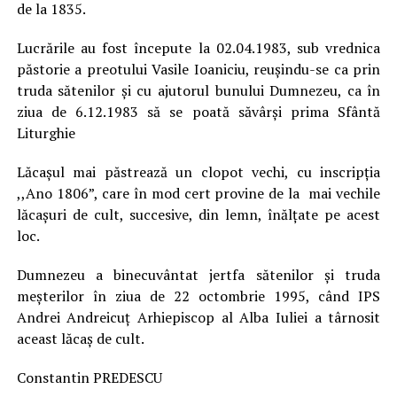
de la 1835.
Lucrările au fost începute la 02.04.1983, sub vrednica
păstorie a preotului Vasile Ioaniciu, reușindu-se ca prin
truda sătenilor și cu ajutorul bunului Dumnezeu, ca în
ziua de 6.12.1983 să se poată săvârși prima Sfântă
Liturghie
Lăcașul mai păstrează un clopot vechi, cu inscripția
,,Ano 1806”, care în mod cert provine de la mai vechile
lăcașuri de cult, succesive, din lemn, înălțate pe acest
loc.
Dumnezeu a binecuvântat jertfa sătenilor și truda
meșterilor în ziua de 22 octombrie 1995, când IPS
Andrei Andreicuț Arhiepiscop al Alba Iuliei a târnosit
aceast lăcaș de cult.
Constantin PREDESCU