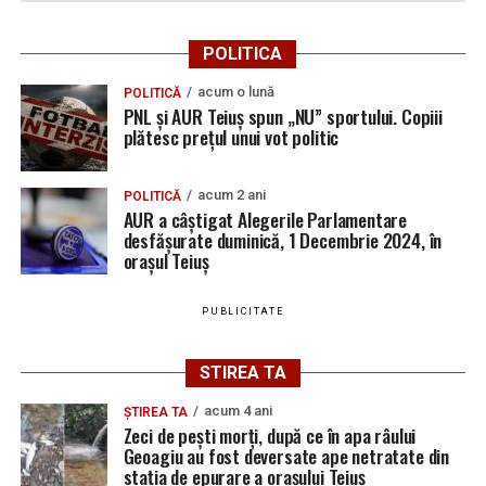
POLITICA
acum o lună
POLITICĂ
PNL și AUR Teiuș spun „NU” sportului. Copiii
plătesc prețul unui vot politic
acum 2 ani
POLITICĂ
AUR a câștigat Alegerile Parlamentare
desfășurate duminică, 1 Decembrie 2024, în
orașul Teiuș
PUBLICITATE
STIREA TA
acum 4 ani
ȘTIREA TA
Zeci de pești morți, după ce în apa râului
Geoagiu au fost deversate ape netratate din
stația de epurare a orașului Teiuș