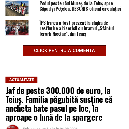
Podul peste râul Mureș de la Teiuș spre
Căpud și Pețelca, DESCHIS oficial circulației
ÎPS Irineu a fost prezent la slujba de
resfințire a bisericii cu hramul „Sfântul
Ierarh Nicolae”, din Teiuș
CLICK PENTRU A COMENTA
ACTUALITATE
Jaf de peste 300.000 de euro, la
Teiuș. Familia păgubită susține că
ancheta bate pasul pe loc, la
aproape o lună de la spargere