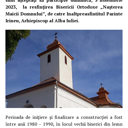
sunt așteptați să participle duminică, 5 noiembrie
2023, la resfințirea Bisericii Ortodoxe „Nașterea
Maicii Domnului”, de catre Inaltpreasfintitul Parinte
Irineu, Arhiepiscop al Alba Iuliei.
Perioada de inițiere și finalizare a consstrucției a fost
între anii 1980 – 1990, în locul vechii biserici din lemn