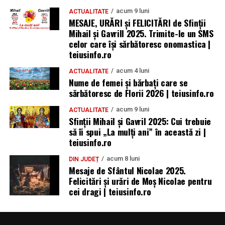
acum 9 luni
ACTUALITATE
MESAJE, URĂRI și FELICITĂRI de Sfinții
Mihail și Gavrill 2025. Trimite-le un SMS
celor care își sărbătoresc onomastica |
teiusinfo.ro
acum 4 luni
ACTUALITATE
Nume de femei și bărbați care se
sărbătoresc de Florii 2026 | teiusinfo.ro
acum 9 luni
ACTUALITATE
Sfinții Mihail și Gavril 2025: Cui trebuie
să îi spui „La mulţi ani” în această zi |
teiusinfo.ro
acum 8 luni
DIN JUDEȚ
Mesaje de Sfântul Nicolae 2025.
Felicitări și urări de Moș Nicolae pentru
cei dragi | teiusinfo.ro