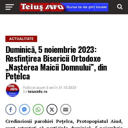
ACTUALITATE
Duminică, 5 noiembrie 2023:
Resfințirea Bisericii Ortodoxe
„Nașterea Maicii Domnului”, din
Pețelca
Publicat
acum 3 ani
în
31.10.2023
De
teiusinfo.ro
Credinciosii parohiei Pețelca, Protopopiatul Aiud,