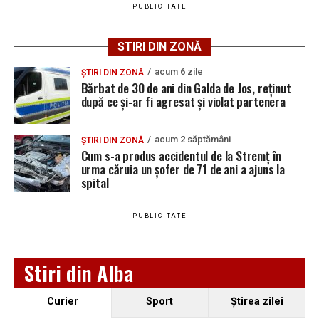
PUBLICITATE
Adaugă teiusinfo.ro ca sursă
preferată pe Google
STIRI DIN ZONĂ
acum 6 zile
ȘTIRI DIN ZONĂ
Bărbat de 30 de ani din Galda de Jos, reținut
după ce și-ar fi agresat și violat partenera
Urmărește Ziarul Unirea pe Social Media
acum 2 săptămâni
ȘTIRI DIN ZONĂ
Cum s-a produs accidentul de la Stremț în
urma căruia un șofer de 71 de ani a ajuns la
spital
YouTube
Instagram
WhatsApp
Facebook
X
TikTok
PUBLICITATE
Ultimele știri din Teiuș
Jaf de peste 300.000 de euro, la Teiuș. Familia
Stiri din Alba
păgubită susține că ancheta bate pasul pe loc, la
aproape o lună de la spargere
Curier
Sport
Ştirea zilei
Locuri de muncă în Sântimbru, disponibile la 4