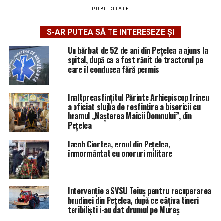
PUBLICITATE
S-AR PUTEA SĂ TE INTERESEZE ȘI
Un bărbat de 52 de ani din Pețelca a ajuns la
spital, după ca a fost rănit de tractorul pe
care îl conducea fără permis
Înaltpreasfințitul Părinte Arhiepiscop Irineu
a oficiat slujba de resfințire a bisericii cu
hramul „Nașterea Maicii Domnului”, din
Pețelca
Iacob Ciortea, eroul din Pețelca,
înmormântat cu onoruri militare
Intervenție a SVSU Teiuș pentru recuperarea
brudinei din Pețelca, după ce câțiva tineri
teribiliști i-au dat drumul pe Mureș