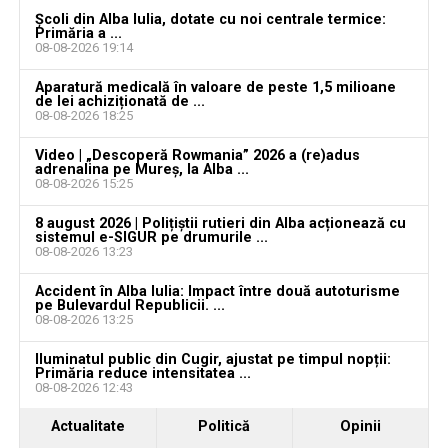
august 2026. AJOFM Alba a publicat lista posturilor
Școli din Alba Iulia, dotate cu noi centrale termice:
Primăria a ...
vacante
08-08-2026 19:14
Locuri de muncă în Galda de Jos, disponibile la 4
Aparatură medicală în valoare de peste 1,5 milioane
august 2026. AJOFM Alba a publicat lista posturilor
de lei achiziționată de ...
08-08-2026 18:25
vacante
Video | „Descoperă Rowmania” 2026 a (re)adus
Locuri de muncă în Teiuș, disponibile la 4 august
adrenalina pe Mureș, la Alba ...
2026. AJOFM Alba a publicat lista posturilor
08-08-2026 15:25
vacante
8 august 2026 | Polițiștii rutieri din Alba acționează cu
sistemul e-SIGUR pe drumurile ...
Bărbat de 30 de ani din Galda de Jos, reținut după
08-08-2026 13:23
ce și-ar fi agresat și violat partenera
Accident în Alba Iulia: Impact între două autoturisme
pe Bulevardul Republicii. ...
08-08-2026 13:25
Iluminatul public din Cugir, ajustat pe timpul nopții:
Primăria reduce intensitatea ...
08-08-2026 12:43
Actualitate
Politică
Opinii