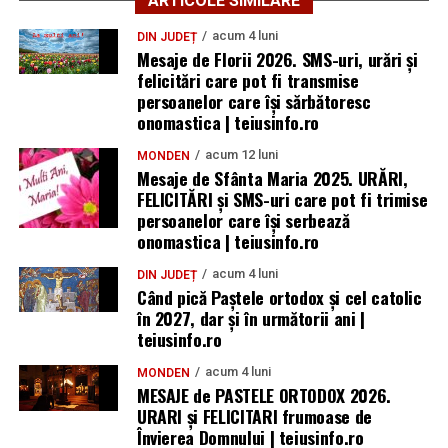
ARTICOLE SIMILARE
acum 4 luni
DIN JUDEȚ
Mesaje de Florii 2026. SMS-uri, urări și
felicitări care pot fi transmise
persoanelor care îşi sărbătoresc
onomastica | teiusinfo.ro
acum 12 luni
MONDEN
Mesaje de Sfânta Maria 2025. URĂRI,
FELICITĂRI și SMS-uri care pot fi trimise
persoanelor care își serbează
onomastica | teiusinfo.ro
acum 4 luni
DIN JUDEȚ
Când pică Paștele ortodox și cel catolic
în 2027, dar și în următorii ani |
teiusinfo.ro
acum 4 luni
MONDEN
MESAJE de PASTELE ORTODOX 2026.
URARI și FELICITARI frumoase de
Învierea Domnului | teiusinfo.ro