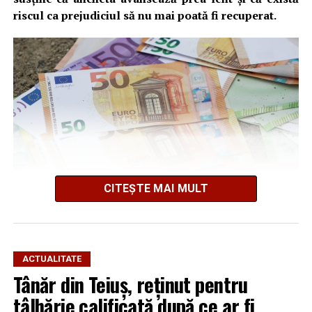
riscul ca prejudiciul să nu mai poată fi recuperat.
CITEȘTE MAI MULT
Cum s-a produs spargerea
ACTUALITATE
Tânăr din Teiuș, reținut pentru
Potrivit informațiilor din dosar și declarațiilor
persoanelor vătămate, în noaptea de 3 spre 4 iulie 2026,
tâlhărie calificată după ce ar fi