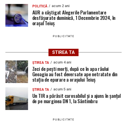
acum 2 ani
POLITICĂ
AUR a câștigat Alegerile Parlamentare
desfășurate duminică, 1 Decembrie 2024, în
orașul Teiuș
PUBLICITATE
STIREA TA
acum 4 ani
ȘTIREA TA
Zeci de pești morți, după ce în apa râului
Geoagiu au fost deversate ape netratate din
stația de epurare a orașului Teiuș
acum 5 ani
ȘTIREA TA
Un TIR a părăsit carosabilul și a ajuns în șanțul
de pe marginea DN 1, la Sântimbru
PUBLICITATE