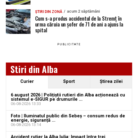
Urmărește Ziarul Unirea pe Social Media
acum 2 săptămâni
ȘTIRI DIN ZONĂ
Cum s-a produs accidentul de la Stremț în
urma căruia un șofer de 71 de ani a ajuns la
spital
YouTube
Instagram
WhatsApp
Facebook
X
TikTok
PUBLICITATE
Ultimele știri din Teiuș
Jaf de peste 300.000 de euro, la Teiuș. Familia
Stiri din Alba
păgubită susține că ancheta bate pasul pe loc, la
aproape o lună de la spargere
Curier
Sport
Ştirea zilei
Locuri de muncă în Sântimbru, disponibile la 4
august 2026. AJOFM Alba a publicat lista posturilor
6 august 2026 | Polițiștii rutieri din Alba acționează cu
sistemul e-SIGUR pe drumurile ...
vacante
06-08-2026 13:33
Locuri de muncă în Galda de Jos, disponibile la 4
Foto | Iluminatul public din Sebeș – consum redus de
august 2026. AJOFM Alba a publicat lista posturilor
energie, siguranță ...
06-08-2026 13:14
vacante
Accident rutier la Alba Iulia: Impact între trei