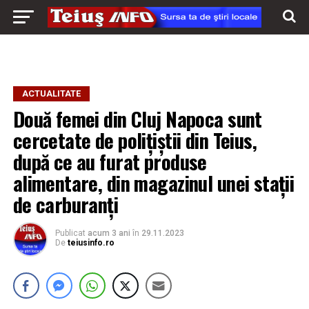
ACTUALITATE
Două femei din Cluj Napoca sunt
cercetate de polițiștii din Teius,
după ce au furat produse
alimentare, din magazinul unei stații
de carburanți
Publicat
acum 3 ani
în
29.11.2023
De
teiusinfo.ro