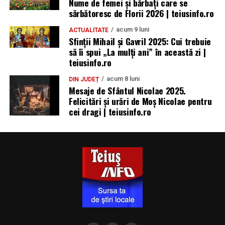
Nume de femei și bărbați care se
sărbătoresc de Florii 2026 | teiusinfo.ro
acum 9 luni
ACTUALITATE
Sfinții Mihail și Gavril 2025: Cui trebuie
să îi spui „La mulţi ani” în această zi |
teiusinfo.ro
acum 8 luni
DIN JUDEȚ
Mesaje de Sfântul Nicolae 2025.
Felicitări și urări de Moș Nicolae pentru
cei dragi | teiusinfo.ro