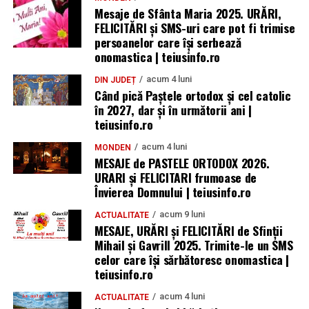
Mesaje de Sfânta Maria 2025. URĂRI,
FELICITĂRI și SMS-uri care pot fi trimise
persoanelor care își serbează
onomastica | teiusinfo.ro
acum 4 luni
DIN JUDEȚ
Când pică Paștele ortodox și cel catolic
în 2027, dar și în următorii ani |
teiusinfo.ro
acum 4 luni
MONDEN
MESAJE de PASTELE ORTODOX 2026.
URARI și FELICITARI frumoase de
Învierea Domnului | teiusinfo.ro
acum 9 luni
ACTUALITATE
MESAJE, URĂRI și FELICITĂRI de Sfinții
Mihail și Gavrill 2025. Trimite-le un SMS
celor care își sărbătoresc onomastica |
teiusinfo.ro
acum 4 luni
ACTUALITATE