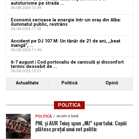
Locuri de muncă în Teiuș, disponibile la 4 august
autoturisme pe strada ...
2026. AJOFM Alba a publicat lista posturilor
06-08-2026 12:49
vacante
Economii serioase la energie într-un oraș din Alba:
iluminatul public, restrâns
Bărbat de 30 de ani din Galda de Jos, reținut după
06-08-2026 11:53
ce și-ar fi agresat și violat partenera
Accident pe DJ 107 M: Un tânăr de 21 de ani, ,,beat
mangă”, ...
06-08-2026 11:49
6-7 august | Cod portocaliu de caniculă și disconfort
termic deosebit de ...
06-08-2026 10:01
Actualitate
Politică
Opinii
POLITICA
acum o lună
POLITICĂ
PNL și AUR Teiuș spun „NU” sportului. Copiii
plătesc prețul unui vot politic