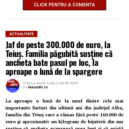
CLICK PENTRU A COMENTA
ACTUALITATE
Jaf de peste 300.000 de euro, la
Teiuș. Familia păgubită susține că
ancheta bate pasul pe loc, la
aproape o lună de la spargere
Publicat
acum 2 zile
în
04.08.2026
De
teiusinfo.ro
La aproape o lună de la unul dintre cele mai
importante furturi din ultimii ani din județul Alba,
familia din Teiuș care a rămas fără peste 160.000 de
euro și aproximativ un kilogram de bijuterii din aur
susține că ancheta avansează prea lent și că există