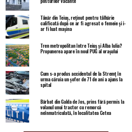
posturilor vacante
Tânăr din Teiuș, reținut pentru tâlhărie
calificată după ce ar fi agresat o femeie și i-
ar fi luat mașina
Tren metropolitan între Teiuș și Alba Iulia?
Propunerea apare în noul PUG al orașului
Cum s-a produs accidentul de la Stremț în
urma căruia un șofer de 71 de ani a ajuns la
spital
Bărbat din Galda de Jos, prins fără permis la
volanul unui tractor cu remorcă
neînmatriculată, în localitatea Cetea