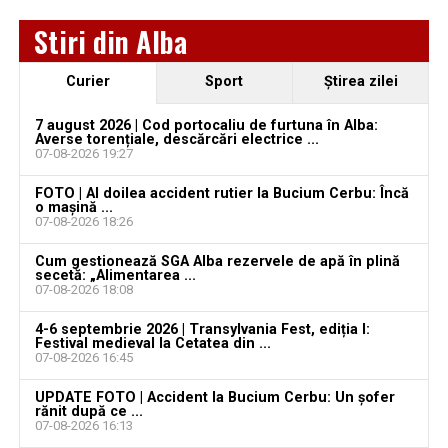
Locuri de muncă în Sântimbru, disponibile la 4
Stiri din Alba
august 2026. AJOFM Alba a publicat lista posturilor
vacante
Curier
Sport
Ştirea zilei
Locuri de muncă în Galda de Jos, disponibile la 4
august 2026. AJOFM Alba a publicat lista posturilor
7 august 2026 | Cod portocaliu de furtuna în Alba:
vacante
Averse torențiale, descărcări electrice ...
07-08-2026 19:27
Locuri de muncă în Teiuș, disponibile la 4 august
FOTO | Al doilea accident rutier la Bucium Cerbu: Încă
2026. AJOFM Alba a publicat lista posturilor
o mașină ...
vacante
07-08-2026 18:26
Bărbat de 30 de ani din Galda de Jos, reținut după
Cum gestionează SGA Alba rezervele de apă în plină
secetă: „Alimentarea ...
ce și-ar fi agresat și violat partenera
07-08-2026 18:08
4-6 septembrie 2026 | Transylvania Fest, ediția I:
Festival medieval la Cetatea din ...
07-08-2026 16:45
UPDATE FOTO | Accident la Bucium Cerbu: Un șofer
rănit după ce ...
07-08-2026 16:13