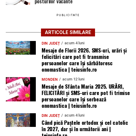
posturilor vacante
PUBLICITATE
ARTICOLE SIMILARE
acum 4 luni
DIN JUDEȚ
Mesaje de Florii 2026. SMS-uri, urări și
felicitări care pot fi transmise
persoanelor care îşi sărbătoresc
onomastica | teiusinfo.ro
acum 12 luni
MONDEN
Mesaje de Sfânta Maria 2025. URĂRI,
FELICITĂRI și SMS-uri care pot fi trimise
persoanelor care își serbează
onomastica | teiusinfo.ro
acum 4 luni
DIN JUDEȚ
Când pică Paștele ortodox și cel catolic
în 2027, dar și în următorii ani |
teiusinfo.ro