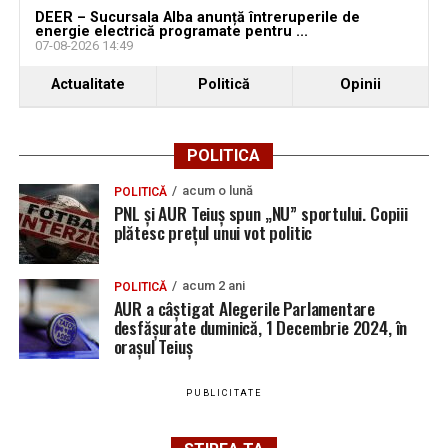
DEER – Sucursala Alba anunță întreruperile de
energie electrică programate pentru ...
07-08-2026 14:49
Actualitate
Politică
Opinii
POLITICA
acum o lună
POLITICĂ
PNL și AUR Teiuș spun „NU” sportului. Copiii
plătesc prețul unui vot politic
acum 2 ani
POLITICĂ
AUR a câștigat Alegerile Parlamentare
desfășurate duminică, 1 Decembrie 2024, în
orașul Teiuș
PUBLICITATE