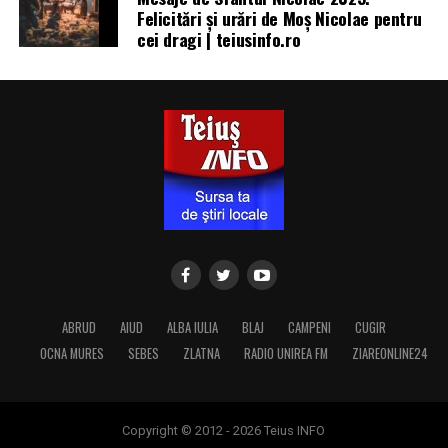
Felicitări și urări de Moș Nicolae pentru
cei dragi | teiusinfo.ro
ABRUD
AIUD
ALBA IULIA
BLAJ
CAMPENI
CUGIR
OCNA MURES
SEBES
ZLATNA
RADIO UNIREA FM
ZIAREONLINE24
Copyright © 2012 - 2026 Teius INFO