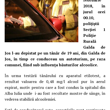
februarie
2018, în
jurul orei
00.10,
poliţiştii
Secției 1
Poliție
Rurală
Galda de
Jos l-au depistat pe un tânăr de 19 ani, din Galda de
Jos, în timp ce conduceau un autoturism, pe raza
comunei, fiind sub influenţa băuturilor alcoolice.
În urma testării tânărului cu aparatul etilotest, a
rezultat valoarea de 0,48 mg/l alcool pur în aerul
expirat, motiv pentru care a fost condus la spitalul din
Alba Iulia unde i-au fost recoltate mostre de sânge, în
vederea stabilirii alcoolemiei.