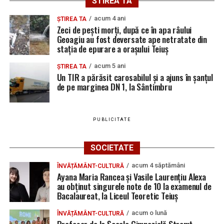
STIREA TA
acum 4 ani
ȘTIREA TA
Zeci de pești morți, după ce în apa râului
Geoagiu au fost deversate ape netratate din
stația de epurare a orașului Teiuș
acum 5 ani
ȘTIREA TA
Un TIR a părăsit carosabilul și a ajuns în șanțul
de pe marginea DN 1, la Sântimbru
PUBLICITATE
SOCIETATE
acum 4 săptămâni
ÎNVĂȚĂMÂNT-CULTURĂ
Ayana Maria Rancea și Vasile Laurențiu Alexa
au obținut singurele note de 10 la examenul de
Bacalaureat, la Liceul Teoretic Teiuș
acum o lună
ÎNVĂȚĂMÂNT-CULTURĂ