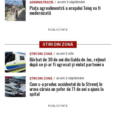
acum 3 săptămâni
ADMINISTRAȚIE
vacante
Piața agroalimentră a orașului Teiuș va fi
Adaugă teiusinfo.ro ca sursă
modernizată
Locuri de muncă în Galda de Jos, disponibile la 4
preferată pe Google
august 2026. AJOFM Alba a publicat lista posturilor
vacante
PUBLICITATE
Locuri de muncă în Teiuș, disponibile la 4 august
2026. AJOFM Alba a publicat lista posturilor
STIRI DIN ZONĂ
Urmărește Ziarul Unirea pe Social Media
vacante
acum 5 zile
Bărbat de 30 de ani din Galda de Jos, reținut după
ȘTIRI DIN ZONĂ
Bărbat de 30 de ani din Galda de Jos, reținut
ce și-ar fi agresat și violat partenera
după ce și-ar fi agresat și violat partenera
YouTube
Instagram
WhatsApp
Facebook
X
TikTok
acum 2 săptămâni
ȘTIRI DIN ZONĂ
Cum s-a produs accidentul de la Stremț în
Ultimele știri din Teiuș
urma căruia un șofer de 71 de ani a ajuns la
spital
Jaf de peste 300.000 de euro, la Teiuș. Familia
păgubită susține că ancheta bate pasul pe loc, la
PUBLICITATE
aproape o lună de la spargere