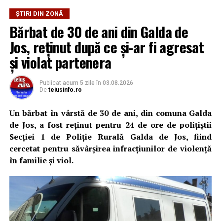
ȘTIRI DIN ZONĂ
Bărbat de 30 de ani din Galda de
Jos, reținut după ce și-ar fi agresat
și violat partenera
Publicat
acum 5 zile
în
03.08.2026
De
teiusinfo.ro
Un bărbat în vârstă de 30 de ani, din comuna Galda
de Jos, a fost reținut pentru 24 de ore de polițiștii
Secției 1 de Poliție Rurală Galda de Jos, fiind
cercetat pentru săvârșirea infracțiunilor de violență
în familie și viol.