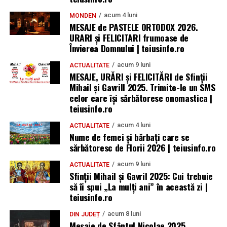
acum 4 luni
MONDEN
MESAJE de PASTELE ORTODOX 2026.
URARI și FELICITARI frumoase de
Învierea Domnului | teiusinfo.ro
acum 9 luni
ACTUALITATE
MESAJE, URĂRI și FELICITĂRI de Sfinții
Mihail și Gavrill 2025. Trimite-le un SMS
celor care își sărbătoresc onomastica |
teiusinfo.ro
acum 4 luni
ACTUALITATE
Nume de femei și bărbați care se
sărbătoresc de Florii 2026 | teiusinfo.ro
acum 9 luni
ACTUALITATE
Sfinții Mihail și Gavril 2025: Cui trebuie
să îi spui „La mulţi ani” în această zi |
teiusinfo.ro
acum 8 luni
DIN JUDEȚ
Mesaje de Sfântul Nicolae 2025.