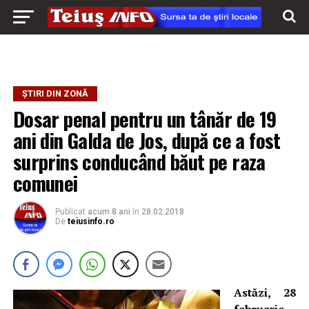
ȘTIRI DIN ZONĂ
Dosar penal pentru un tânăr de 19
ani din Galda de Jos, după ce a fost
surprins conducând băut pe raza
comunei
Publicat
acum 8 ani
în
28.02.2018
De
teiusinfo.ro
Astăzi, 28