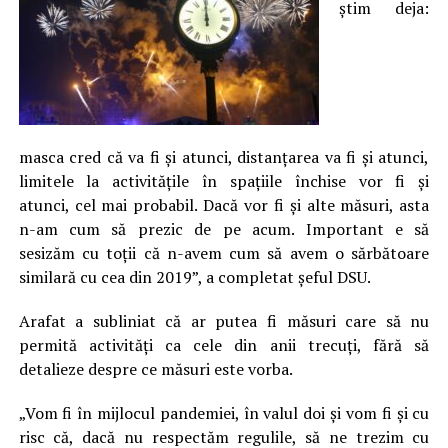
știm deja:
masca cred că va fi și atunci, distanțarea va fi și atunci,
limitele la activitățile în spațiile închise vor fi și
atunci, cel mai probabil. Dacă vor fi și alte măsuri, asta
n-am cum să prezic de pe acum. Important e să
sesizăm cu toții că n-avem cum să avem o sărbătoare
similară cu cea din 2019”, a completat șeful DSU.
Arafat a subliniat că ar putea fi măsuri care să nu
permită activități ca cele din anii trecuți, fără să
detalieze despre ce măsuri este vorba.
„Vom fi în mijlocul pandemiei, în valul doi și vom fi și cu
risc că, dacă nu respectăm regulile, să ne trezim cu