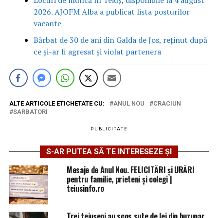
2026. AJOFM Alba a publicat lista posturilor
vacante
Bărbat de 30 de ani din Galda de Jos, reținut după
ce și-ar fi agresat și violat partenera
ALTE ARTICOLE ETICHETATE CU:
ANUL NOU
CRACIUN
SARBATORI
PUBLICITATE
S-AR PUTEA SĂ TE INTERESEZE ȘI
Mesaje de Anul Nou. FELICITĂRI și URĂRI
pentru familie, prieteni și colegi |
teiusinfo.ro
Trei teiușeni au scos sute de lei din buzunar,