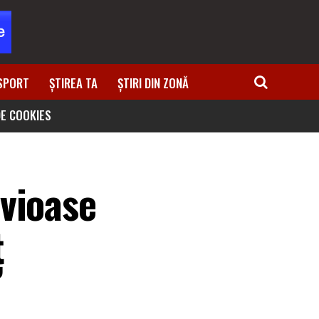
SPORT
ȘTIREA TA
ȘTIRI DIN ZONĂ
DE COOKIES
vioase
ț