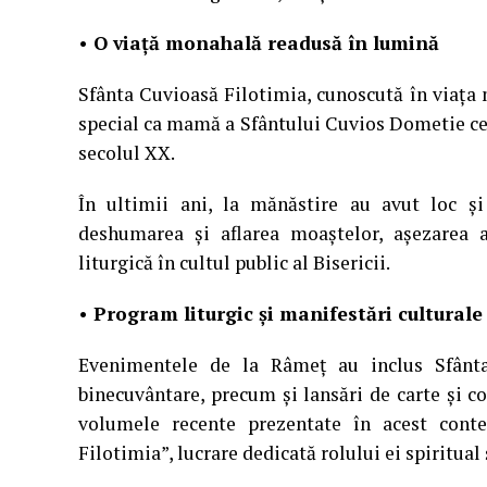
• O viață monahală readusă în lumină
Sfânta Cuvioasă Filotimia, cunoscută în viața
special ca mamă a Sfântului Cuvios Dometie cel
secolul XX.
În ultimii ani, la mănăstire au avut loc și
deshumarea și aflarea moaștelor, așezarea a
liturgică în cultul public al Bisericii.
• Program liturgic și manifestări culturale
Evenimentele de la Râmeț au inclus Sfânta L
binecuvântare, precum și lansări de carte și co
volumele recente prezentate în acest conte
Filotimia”, lucrare dedicată rolului ei spiritual 