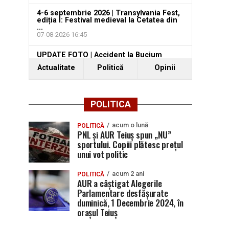
4-6 septembrie 2026 | Transylvania Fest,
ediția I: Festival medieval la Cetatea din
...
07-08-2026 16:45
UPDATE FOTO | Accident la Bucium
Cerbu: Un șofer rănit după ce ...
Actualitate
Politică
Opinii
07-08-2026 16:13
POLITICA
acum o lună
POLITICĂ
PNL și AUR Teiuș spun „NU”
sportului. Copiii plătesc prețul
unui vot politic
acum 2 ani
POLITICĂ
AUR a câștigat Alegerile
Parlamentare desfășurate
duminică, 1 Decembrie 2024, în
orașul Teiuș