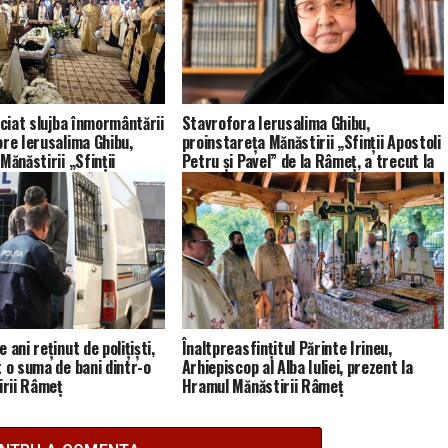
iciat slujba înmormântării
Stavrofora Ierusalima Ghibu,
ore Ierusalima Ghibu,
proinstareța Mănăstirii „Sfinții Apostoli
Mănăstirii „Sfinții
Petru și Pavel” de la Râmeț, a trecut la
și Pavel” de la Râmeț
Domnul
 ani reținut de polițiști,
Înaltpreasfințitul Părinte Irineu,
t o suma de bani dintr-o
Arhiepiscop al Alba Iuliei, prezent la
irii Râmeț
Hramul Mănăstirii Râmeț