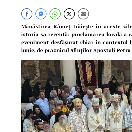
Mănăstirea Râmeț trăiește în aceste zi
istoria sa recentă: proclamarea locală a c
eveniment desfășurat chiar în contextul 
iunie, de praznicul Sfinților Apostoli Petru 