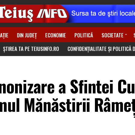
AȚIE
DIN JUDEȚ
ECONOMIE
POLITICĂ
SOCIETATE
ȘTIREA TA PE TEIUSINFO.RO
CONFIDENȚIALITATE ȘI POLITICĂ 
onizare a Sfintei Cu
amul Mănăstirii Râme