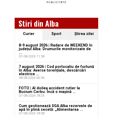
PUBLICITATE
Stiri din Alba
Curier
Sport
Ştirea zilei
8-9 august 2026 | Radare de WEEKEND în
județul Alba: Drumurile monitorizate de
...
07-08-2026 11:58
7 august 2026 | Cod portocaliu de furtună
în Alba: Averse torențiale, descărcări
electrice ...
08-08-2026 06:56
FOTO | Al doilea accident rutier la
Bucium Cerbu: Încă o mașină ...
07-08-2026 18:26
Cum gestionează SGA Alba rezervele de
apă în plină secetă: „Alimentarea ...
07-08-2026 18:08