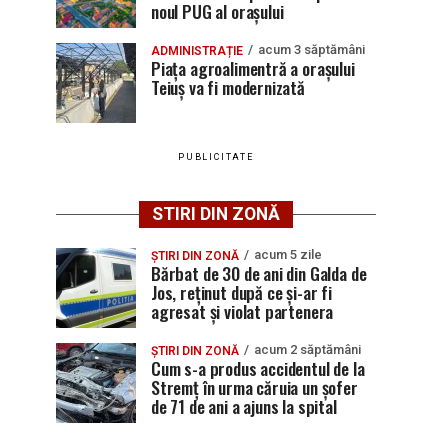
noul PUG al orașului
acum 3 săptămâni
ADMINISTRAȚIE
Piața agroalimentră a orașului
Teiuș va fi modernizată
PUBLICITATE
STIRI DIN ZONĂ
acum 5 zile
ȘTIRI DIN ZONĂ
Bărbat de 30 de ani din Galda de
Jos, reținut după ce și-ar fi
agresat și violat partenera
acum 2 săptămâni
ȘTIRI DIN ZONĂ
Cum s-a produs accidentul de la
Stremț în urma căruia un șofer
de 71 de ani a ajuns la spital