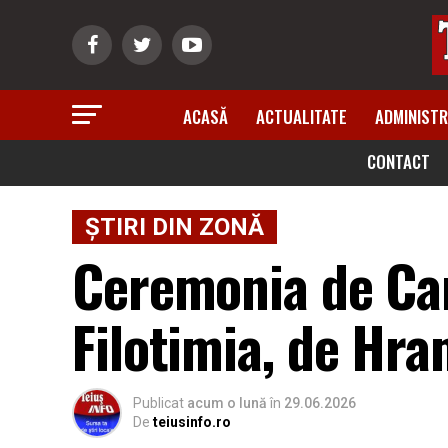
ACASĂ
ACTUALITATE
ADMINISTR
CONTACT
ȘTIRI DIN ZONĂ
Ceremonia de Can
Filotimia, de Hr
Publicat
acum o lună
în
29.06.2026
De
teiusinfo.ro