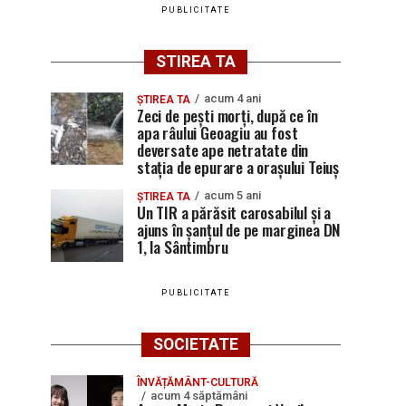
PUBLICITATE
STIREA TA
acum 4 ani
ȘTIREA TA
Zeci de pești morți, după ce în
apa râului Geoagiu au fost
deversate ape netratate din
stația de epurare a orașului Teiuș
acum 5 ani
ȘTIREA TA
Un TIR a părăsit carosabilul și a
ajuns în șanțul de pe marginea DN
1, la Sântimbru
PUBLICITATE
SOCIETATE
ÎNVĂȚĂMÂNT-CULTURĂ
acum 4 săptămâni