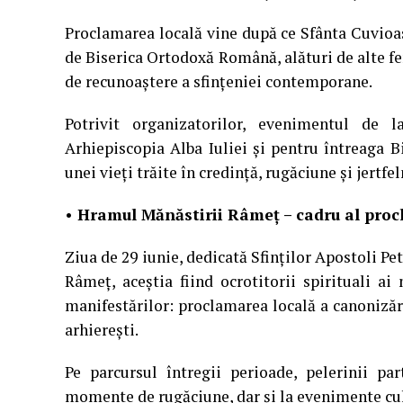
Proclamarea locală vine după ce Sfânta Cuvioasă
de Biserica Ortodoxă Română, alături de alte fe
de recunoaștere a sfințeniei contemporane.
Potrivit organizatorilor, evenimentul de
Arhiepiscopia Alba Iuliei și pentru întreaga
unei vieți trăite în credință, rugăciune și jertfel
• Hramul Mănăstirii Râmeț – cadru al proc
Ziua de 29 iunie, dedicată Sfinților Apostoli Pet
Râmeț, aceștia fiind ocrotitorii spirituali ai
manifestărilor: proclamarea locală a canonizări
arhierești.
Pe parcursul întregii perioade, pelerinii par
momente de rugăciune, dar și la evenimente cult