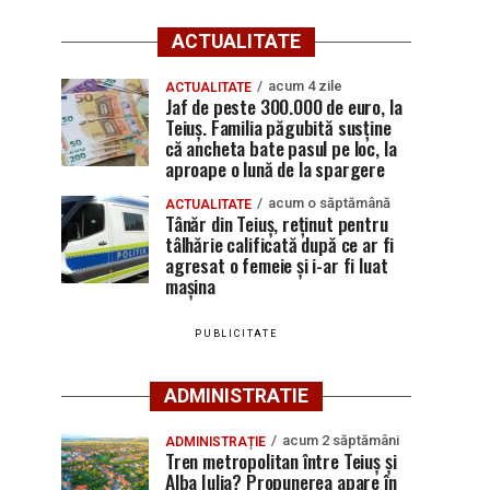
ACTUALITATE
acum 4 zile
ACTUALITATE
Jaf de peste 300.000 de euro, la
Teiuș. Familia păgubită susține
că ancheta bate pasul pe loc, la
aproape o lună de la spargere
acum o săptămână
ACTUALITATE
Tânăr din Teiuș, reținut pentru
tâlhărie calificată după ce ar fi
agresat o femeie și i-ar fi luat
mașina
PUBLICITATE
ADMINISTRATIE
acum 2 săptămâni
ADMINISTRAȚIE
Tren metropolitan între Teiuș și
Alba Iulia? Propunerea apare în