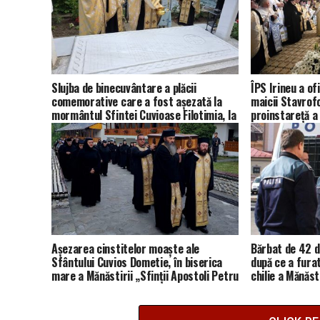
Slujba de binecuvântare a plăcii
ÎPS Irineu a of
comemorative care a fost așezată la
maicii Stavrof
mormântul Sfintei Cuvioase Filotimia, la
proinstareță a 
Mănăstirea Râmeț
Apostoli Petru 
Așezarea cinstitelor moaște ale
Bărbat de 42 de
Sfântului Cuvios Dometie, în biserica
după ce a fura
mare a Mănăstirii „Sfinții Apostoli Petru
chilie a Mănăst
și Pavel” de la Râmeț