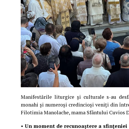
Manifestările liturgice și culturale s-au des
monahi și numeroși credincioși veniți din între
Filotimia Manolache, mama Sfântului Cuvios D
• Un moment de recunoaștere a sfințeniei