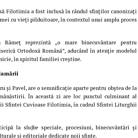
 Filotimia a fost inclusă în rândul sfinților canonizați
mei cu vieți pilduitoare, în contextul unui amplu proces
 la Râmeț reprezintă „o mare binecuvântare pentru
 Biserică Ortodoxă Română”, aducând în atenție modelul
nicie, în spiritul familiei creștine.
lamării
ru și Pavel, are o semnificație aparte pentru obștea de la
 mănăstirii. În această zi are loc punctul culminant al
i Sfintei Cuvioase Filotimia, în cadrul Sfintei Liturghii
ticipă la slujbe speciale, procesiuni, binecuvântări și
urale și editoriale dedicate noii sfinte.