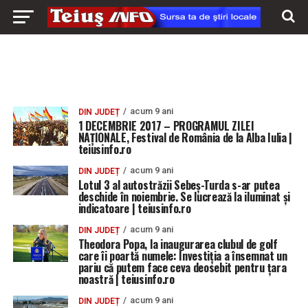
acum 9 ani
DIN JUDEȚ
1 DECEMBRIE 2017 – PROGRAMUL ZILEI
NAȚIONALE, Festival de România de la Alba Iulia |
teiusinfo.ro
acum 9 ani
DIN JUDEȚ
Lotul 3 al autostrăzii Sebeș-Turda s-ar putea
deschide în noiembrie. Se lucrează la iluminat și
indicatoare | teiusinfo.ro
acum 9 ani
DIN JUDEȚ
Theodora Popa, la inaugurarea clubul de golf
care îi poartă numele: Investiția a însemnat un
pariu că putem face ceva deosebit pentru țara
noastră | teiusinfo.ro
acum 9 ani
DIN JUDEȚ