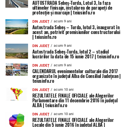
AUTOSTRADA Sebeș-Turda, Lotul 3, la faza
ultimelor finisaje, instalarea de parapeți de
protecție și marcaje | teiusinfo.ro
acum 9 ani
DIN JUDEȚ
Autostrada Sebeș – Turda, lotul 3, inaugurat în
acest an, potrivit promisiunilor constructorului
| teiusinfo.ro
acum 9 ani
DIN JUDEȚ
Autostrada Sebeș-Turda, lotul 2 – stadiul
lucrărilor la data de 15 iunie 2017 | teiusinfo.ro
acum 9 ani
DIN JUDEȚ
CALENDARUL evenimentelor culturale din 2017
organizate în județul Alba de Consiliul Județean |
teiusinfo.ro
acum 10 ani
DIN JUDEȚ
REZULTATELE FINALE OFICIALE ale Alegerilor
Parlamentare din 11 decembrie 2016 în județul
ALBA | teiusinfo.ro
acum 10 ani
DIN JUDEȚ
REZULTATELE FINALE OFICIALE ale Alegerilor
Locale din 5 iunie 2016 în județul ALBA |