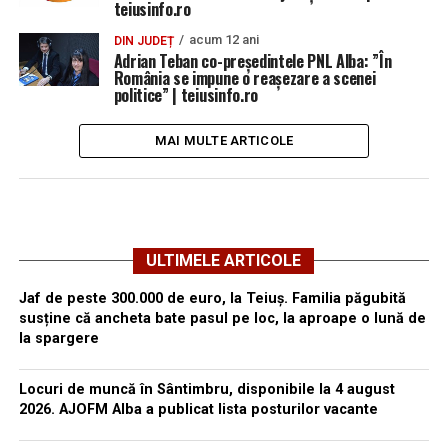
teiusinfo.ro
acum 12 ani
DIN JUDEȚ
Adrian Teban co-președintele PNL Alba: ”În
România se impune o reașezare a scenei
politice” | teiusinfo.ro
MAI MULTE ARTICOLE
ULTIMELE ARTICOLE
Jaf de peste 300.000 de euro, la Teiuș. Familia păgubită
susține că ancheta bate pasul pe loc, la aproape o lună de
la spargere
Locuri de muncă în Sântimbru, disponibile la 4 august
2026. AJOFM Alba a publicat lista posturilor vacante