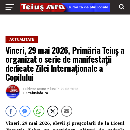
ACTUALITATE
Vineri, 29 mai 2026, Primăria Teiuș a
organizat o serie de manifestații
dedicate Zilei Internaționale a
Copilului
Publicat
acum 2 luni
în
29.05.2026
De
teiusinfo.ro
Vineri, 29 mai 2026, elevii și preșcolarii de la Liceul