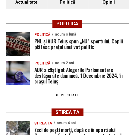
Actualitate
Politică
Opinii
POLITICA
acum o lună
POLITICĂ
PNL și AUR Teiuș spun „NU” sportului. Copiii
plătesc prețul unui vot politic
acum 2 ani
POLITICĂ
AUR a câștigat Alegerile Parlamentare
desfășurate duminică, 1 Decembrie 2024, în
orașul Teiuș
PUBLICITATE
STIREA TA
acum 4 ani
ȘTIREA TA
Zeci de pești morți, după ce în apa râului