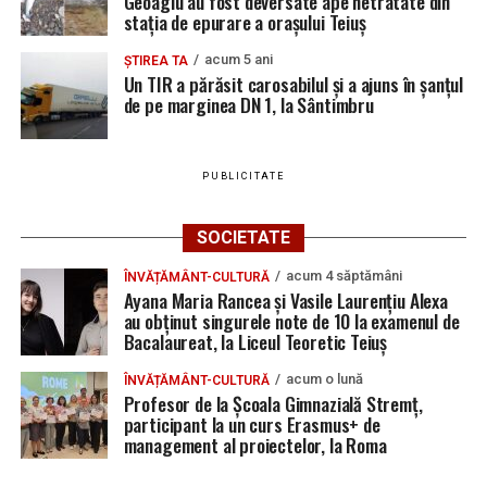
Geoagiu au fost deversate ape netratate din
stația de epurare a orașului Teiuș
acum 5 ani
ȘTIREA TA
Un TIR a părăsit carosabilul și a ajuns în șanțul
de pe marginea DN 1, la Sântimbru
PUBLICITATE
SOCIETATE
acum 4 săptămâni
ÎNVĂȚĂMÂNT-CULTURĂ
Ayana Maria Rancea și Vasile Laurențiu Alexa
au obținut singurele note de 10 la examenul de
Bacalaureat, la Liceul Teoretic Teiuș
acum o lună
ÎNVĂȚĂMÂNT-CULTURĂ
Profesor de la Școala Gimnazială Stremț,
participant la un curs Erasmus+ de
management al proiectelor, la Roma