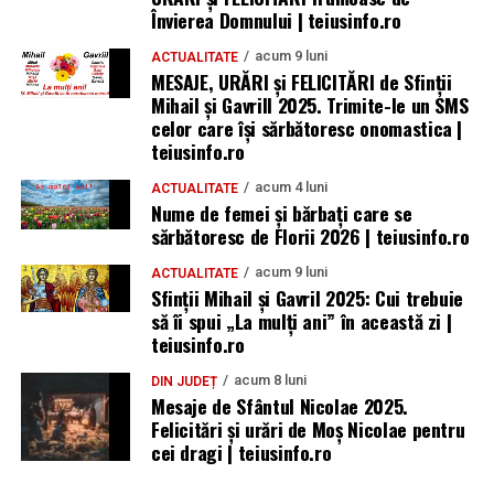
Învierea Domnului | teiusinfo.ro
acum 9 luni
ACTUALITATE
MESAJE, URĂRI și FELICITĂRI de Sfinții
Mihail și Gavrill 2025. Trimite-le un SMS
celor care își sărbătoresc onomastica |
teiusinfo.ro
acum 4 luni
ACTUALITATE
Nume de femei și bărbați care se
sărbătoresc de Florii 2026 | teiusinfo.ro
acum 9 luni
ACTUALITATE
Sfinții Mihail și Gavril 2025: Cui trebuie
să îi spui „La mulţi ani” în această zi |
teiusinfo.ro
acum 8 luni
DIN JUDEȚ
Mesaje de Sfântul Nicolae 2025.
Felicitări și urări de Moș Nicolae pentru
cei dragi | teiusinfo.ro