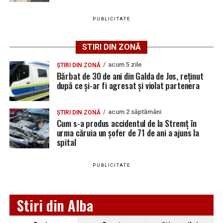
PUBLICITATE
Adaugă teiusinfo.ro ca sursă
preferată pe Google
STIRI DIN ZONĂ
acum 5 zile
ȘTIRI DIN ZONĂ
Bărbat de 30 de ani din Galda de Jos, reținut
după ce și-ar fi agresat și violat partenera
Urmărește Ziarul Unirea pe Social Media
acum 2 săptămâni
ȘTIRI DIN ZONĂ
Cum s-a produs accidentul de la Stremț în
urma căruia un șofer de 71 de ani a ajuns la
spital
YouTube
Instagram
WhatsApp
Facebook
X
TikTok
PUBLICITATE
Ultimele știri din Teiuș
Jaf de peste 300.000 de euro, la Teiuș. Familia
Stiri din Alba
păgubită susține că ancheta bate pasul pe loc, la
aproape o lună de la spargere