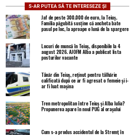
S-AR PUTEA SĂ TE INTERESEZE ȘI
Jaf de peste 300.000 de euro, la Teiuș.
Familia păgubită susține că ancheta bate
pasul pe loc, la aproape o lună de la spargere
Locuri de muncă în Teiuș, disponibile la 4
august 2026. AJOFM Alba a publicat lista
posturilor vacante
Tânăr din Teiuș, reținut pentru tâlhărie
calificată după ce ar fi agresat o femeie și i-
ar fi luat mașina
Tren metropolitan între Teiuș și Alba Iulia?
Propunerea apare în noul PUG al orașului
Cum s-a produs accidentul de la Stremț în