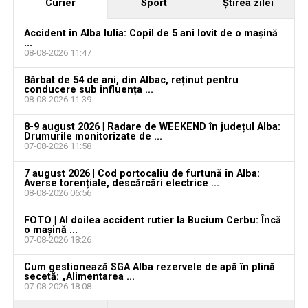
Curier
Sport
Ştirea zilei
Locuri de muncă în Sântimbru, disponibile la 4
august 2026. AJOFM Alba a publicat lista posturilor
Accident în Alba Iulia: Copil de 5 ani lovit de o mașină
...
vacante
08-08-2026 11:47
Locuri de muncă în Galda de Jos, disponibile la 4
Bărbat de 54 de ani, din Albac, reținut pentru
august 2026. AJOFM Alba a publicat lista posturilor
conducere sub influența ...
08-08-2026 11:39
vacante
8-9 august 2026 | Radare de WEEKEND în județul Alba:
Locuri de muncă în Teiuș, disponibile la 4 august
Drumurile monitorizate de ...
2026. AJOFM Alba a publicat lista posturilor
07-08-2026 11:58
vacante
7 august 2026 | Cod portocaliu de furtună în Alba:
Averse torențiale, descărcări electrice ...
Bărbat de 30 de ani din Galda de Jos, reținut după
08-08-2026 06:56
ce și-ar fi agresat și violat partenera
FOTO | Al doilea accident rutier la Bucium Cerbu: Încă
o mașină ...
07-08-2026 18:26
Cum gestionează SGA Alba rezervele de apă în plină
secetă: „Alimentarea ...
07-08-2026 18:08