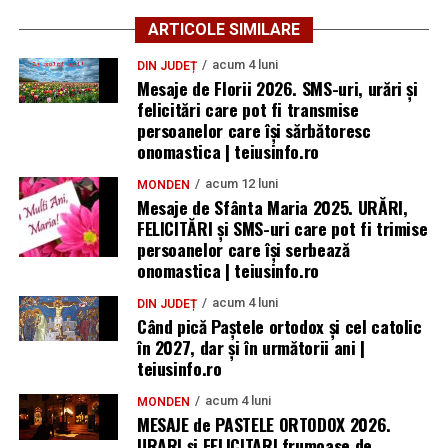
ARTICOLE SIMILARE
acum 4 luni
DIN JUDEȚ
Mesaje de Florii 2026. SMS-uri, urări și
felicitări care pot fi transmise
persoanelor care îşi sărbătoresc
onomastica | teiusinfo.ro
acum 12 luni
MONDEN
Mesaje de Sfânta Maria 2025. URĂRI,
FELICITĂRI și SMS-uri care pot fi trimise
persoanelor care își serbează
onomastica | teiusinfo.ro
acum 4 luni
DIN JUDEȚ
Când pică Paștele ortodox și cel catolic
în 2027, dar și în următorii ani |
teiusinfo.ro
acum 4 luni
MONDEN
MESAJE de PASTELE ORTODOX 2026.
URARI și FELICITARI frumoase de