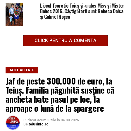
Liceul Teoretic Teiuș și-a ales Miss și Mister
Boboc 2016. Câștigătorii sunt Rebeca Daisa
și Gabriel Roşca
CLICK PENTRU A COMENTA
ACTUALITATE
Jaf de peste 300.000 de euro, la
Teiuș. Familia păgubită susține că
ancheta bate pasul pe loc, la
aproape o lună de la spargere
Publicat
acum 3 zile
în
04.08.2026
De
teiusinfo.ro