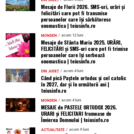
Mesaje de Florii 2026. SMS-uri, urări și
felicitări care pot fi transmise
persoanelor care îşi sărbătoresc
onomastica | teiusinfo.ro
acum 12 luni
MONDEN
Mesaje de Sfânta Maria 2025. URĂRI,
FELICITĂRI și SMS-uri care pot fi trimise
persoanelor care își serbează
onomastica | teiusinfo.ro
acum 4 luni
DIN JUDEȚ
Când pică Paștele ortodox și cel catolic
în 2027, dar și în următorii ani |
teiusinfo.ro
acum 4 luni
MONDEN
MESAJE de PASTELE ORTODOX 2026.
URARI și FELICITARI frumoase de
Învierea Domnului | teiusinfo.ro
acum 9 luni
ACTUALITATE