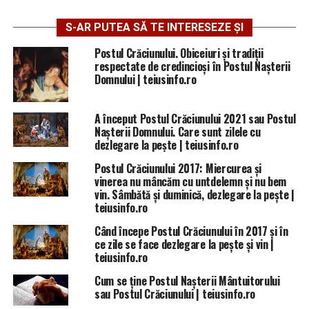
S-AR PUTEA SĂ TE INTERESEZE ȘI
Postul Crăciunului. Obiceiuri și tradiții
respectate de credincioși în Postul Nașterii
Domnului | teiusinfo.ro
A început Postul Crăciunului 2021 sau Postul
Nașterii Domnului. Care sunt zilele cu
dezlegare la pește | teiusinfo.ro
Postul Crăciunului 2017: Miercurea și
vinerea nu mâncăm cu untdelemn și nu bem
vin. Sâmbătă și duminică, dezlegare la pește |
teiusinfo.ro
Când începe Postul Crăciunului în 2017 și în
ce zile se face dezlegare la pește și vin |
teiusinfo.ro
Cum se ține Postul Nașterii Mântuitorului
sau Postul Crăciunului | teiusinfo.ro