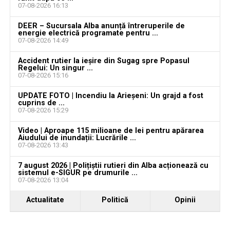
vacante
07-08-2026 16:13
Locuri de muncă în Galda de Jos, disponibile la 4
DEER – Sucursala Alba anunță întreruperile de
august 2026. AJOFM Alba a publicat lista posturilor
energie electrică programate pentru ...
07-08-2026 14:49
vacante
Accident rutier la ieșire din Sugag spre Popasul
Locuri de muncă în Teiuș, disponibile la 4 august
Regelui: Un singur ...
2026. AJOFM Alba a publicat lista posturilor
07-08-2026 15:16
vacante
UPDATE FOTO | Incendiu la Arieșeni: Un grajd a fost
cuprins de ...
Bărbat de 30 de ani din Galda de Jos, reținut după
07-08-2026 15:29
ce și-ar fi agresat și violat partenera
Video | Aproape 115 milioane de lei pentru apărarea
Aiudului de inundații: Lucrările ...
07-08-2026 13:43
7 august 2026 | Polițiștii rutieri din Alba acționează cu
sistemul e-SIGUR pe drumurile ...
07-08-2026 13:04
Actualitate
Politică
Opinii