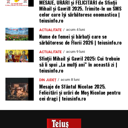
MESAJE, URĂRI și FELICITĂRI de Sfinții
Mihail și Gavrill 2025. Trimite-le un SMS
celor care își sărbătoresc onomastica |
teiusinfo.ro
acum 4 luni
ACTUALITATE
Nume de femei și bărbați care se
sărbătoresc de Florii 2026 | teiusinfo.ro
acum 9 luni
ACTUALITATE
Sfinții Mihail și Gavril 2025: Cui trebuie
să îi spui „La mulţi ani” în această zi |
teiusinfo.ro
acum 8 luni
DIN JUDEȚ
Mesaje de Sfântul Nicolae 2025.
Felicitări și urări de Moș Nicolae pentru
cei dragi | teiusinfo.ro