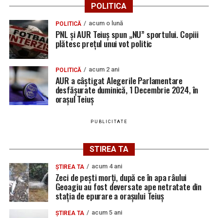
POLITICA
acum o lună
POLITICĂ
PNL și AUR Teiuș spun „NU” sportului. Copiii
plătesc prețul unui vot politic
acum 2 ani
POLITICĂ
AUR a câștigat Alegerile Parlamentare
desfășurate duminică, 1 Decembrie 2024, în
orașul Teiuș
PUBLICITATE
STIREA TA
acum 4 ani
ȘTIREA TA
Zeci de pești morți, după ce în apa râului
Geoagiu au fost deversate ape netratate din
stația de epurare a orașului Teiuș
acum 5 ani
ȘTIREA TA