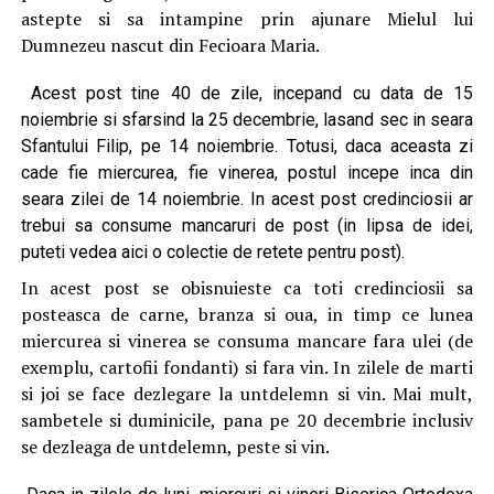
astepte si sa intampine prin ajunare Mielul lui
Dumnezeu nascut din Fecioara Maria.
Acest post tine 40 de zile, incepand cu data de 15
noiembrie si sfarsind la 25 decembrie, lasand sec in seara
Sfantului Filip, pe 14 noiembrie. Totusi, daca aceasta zi
cade fie miercurea, fie vinerea, postul incepe inca din
seara zilei de 14 noiembrie. In acest post credinciosii ar
trebui sa consume mancaruri de post (in lipsa de idei,
puteti vedea aici o colectie de retete pentru post).
In acest post se obisnuieste ca toti credinciosii sa
posteasca de carne, branza si oua, in timp ce lunea
miercurea si vinerea se consuma mancare fara ulei (de
exemplu, cartofii fondanti) si fara vin. In zilele de marti
si joi se face dezlegare la untdelemn si vin. Mai mult,
sambetele si duminicile, pana pe 20 decembrie inclusiv
se dezleaga de untdelemn, peste si vin.