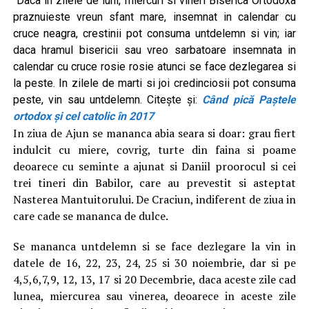
Daca in zilele de luni, miercuri si vineri Biserica Ortodoxa
praznuieste vreun sfant mare, insemnat in calendar cu
cruce neagra, crestinii pot consuma untdelemn si vin; iar
daca hramul bisericii sau vreo sarbatoare insemnata in
calendar cu cruce rosie rosie atunci se face dezlegarea si
la peste. In zilele de marti si joi credinciosii pot consuma
peste, vin sau untdelemn. Citește și:
Când pică Paștele
ortodox și cel catolic în 2017
In ziua de Ajun se mananca abia seara si doar: grau fiert
indulcit cu miere, covrig, turte din faina si poame
deoarece cu seminte a ajunat si Daniil proorocul si cei
trei tineri din Babilor, care au prevestit si asteptat
Nasterea Mantuitorului. De Craciun, indiferent de ziua in
care cade se mananca de dulce.
Se mananca untdelemn si se face dezlegare la vin in
datele de 16, 22, 23, 24, 25 si 30 noiembrie, dar si pe
4,5,6,7,9, 12, 13, 17 si 20 Decembrie, daca aceste zile cad
lunea, miercurea sau vinerea, deoarece in aceste zile