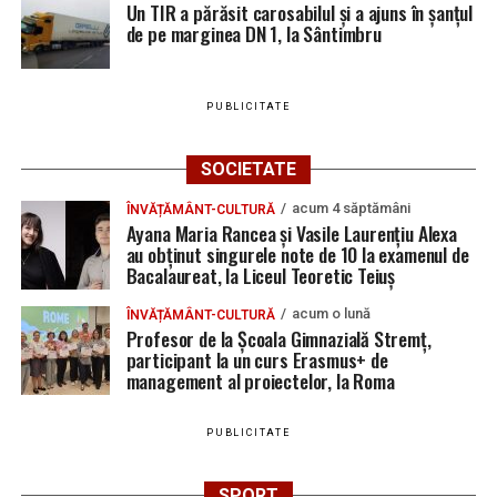
Un TIR a părăsit carosabilul și a ajuns în șanțul
de pe marginea DN 1, la Sântimbru
PUBLICITATE
SOCIETATE
acum 4 săptămâni
ÎNVĂȚĂMÂNT-CULTURĂ
Ayana Maria Rancea și Vasile Laurențiu Alexa
au obținut singurele note de 10 la examenul de
Bacalaureat, la Liceul Teoretic Teiuș
acum o lună
ÎNVĂȚĂMÂNT-CULTURĂ
Profesor de la Școala Gimnazială Stremț,
participant la un curs Erasmus+ de
management al proiectelor, la Roma
PUBLICITATE
SPORT