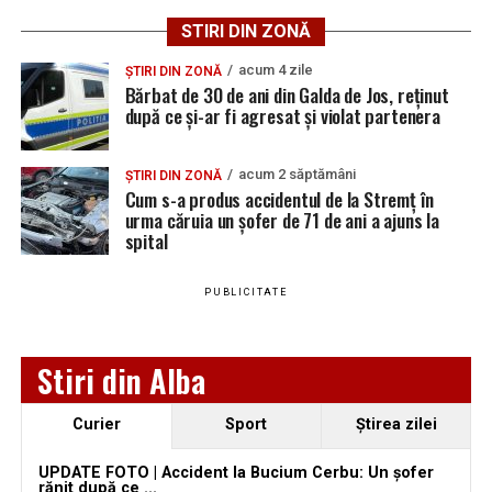
preferată pe Google
STIRI DIN ZONĂ
acum 4 zile
ȘTIRI DIN ZONĂ
Bărbat de 30 de ani din Galda de Jos, reținut
după ce și-ar fi agresat și violat partenera
Urmărește Ziarul Unirea pe Social Media
acum 2 săptămâni
ȘTIRI DIN ZONĂ
Cum s-a produs accidentul de la Stremț în
urma căruia un șofer de 71 de ani a ajuns la
spital
YouTube
Instagram
WhatsApp
Facebook
X
TikTok
PUBLICITATE
Ultimele știri din Teiuș
Jaf de peste 300.000 de euro, la Teiuș. Familia
Stiri din Alba
păgubită susține că ancheta bate pasul pe loc, la
aproape o lună de la spargere
Curier
Sport
Ştirea zilei
Locuri de muncă în Sântimbru, disponibile la 4
august 2026. AJOFM Alba a publicat lista posturilor
UPDATE FOTO | Accident la Bucium Cerbu: Un șofer
rănit după ce ...