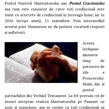
Postul Nasterii Mantuitorului sau
Postul Craciunului
asa cum este cunoscut de catre toti credinciosii este
tinut cu strictete de credinciosii in intreaga lume, iar în
2016 începe marți, 15 noiembrie. Prin intermediul
acestui post Dumnezeu ne da putinta curatarii trupesti
si sufletesti.
Acesta
inchipuie
ajunarea
timp de
patruzeci de
zile a
Proorocului
Moisi, dar si
postul
patriarhilor din Vechiul Testament. La fel precum cei de
atunci asteptau venirea Mantuitorului pe Pamant cu
post si rugaciune, asa se cuvine ca toti credinciosii sa