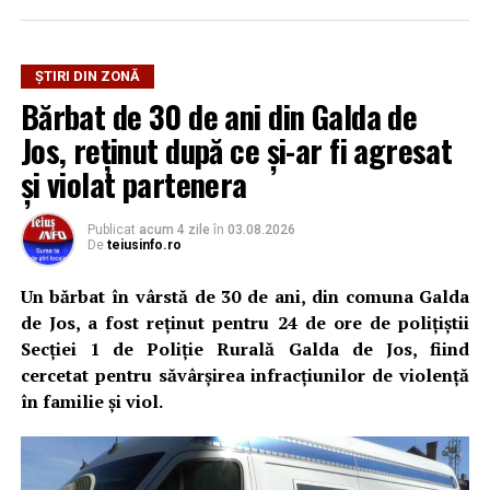
ȘTIRI DIN ZONĂ
Bărbat de 30 de ani din Galda de
Jos, reținut după ce și-ar fi agresat
și violat partenera
Publicat
acum 4 zile
în
03.08.2026
De
teiusinfo.ro
Un bărbat în vârstă de 30 de ani, din comuna Galda
de Jos, a fost reținut pentru 24 de ore de polițiștii
Secției 1 de Poliție Rurală Galda de Jos, fiind
cercetat pentru săvârșirea infracțiunilor de violență
în familie și viol.