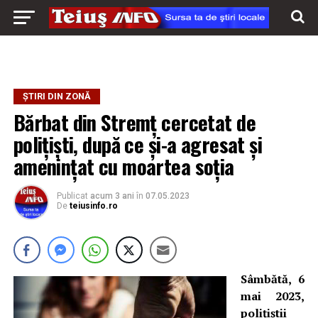
ȘTIRI DIN ZONĂ
Bărbat din Stremț cercetat de
polițiști, după ce și-a agresat și
amenințat cu moartea soția
Publicat
acum 3 ani
în
07.05.2023
De
teiusinfo.ro
Sâmbătă, 6
mai 2023,
polițiștii