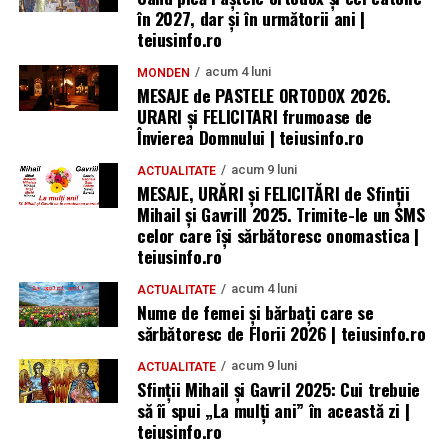
în 2027, dar și în următorii ani |
teiusinfo.ro
acum 4 luni
MONDEN
MESAJE de PASTELE ORTODOX 2026.
URARI și FELICITARI frumoase de
Învierea Domnului | teiusinfo.ro
acum 9 luni
ACTUALITATE
MESAJE, URĂRI și FELICITĂRI de Sfinții
Mihail și Gavrill 2025. Trimite-le un SMS
celor care își sărbătoresc onomastica |
teiusinfo.ro
acum 4 luni
ACTUALITATE
Nume de femei și bărbați care se
sărbătoresc de Florii 2026 | teiusinfo.ro
acum 9 luni
ACTUALITATE
Sfinții Mihail și Gavril 2025: Cui trebuie
să îi spui „La mulţi ani” în această zi |
teiusinfo.ro