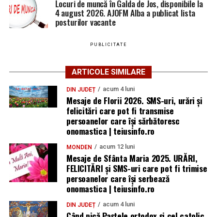
Locuri de muncă în Galda de Jos, disponibile la
4 august 2026. AJOFM Alba a publicat lista
posturilor vacante
PUBLICITATE
ARTICOLE SIMILARE
acum 4 luni
DIN JUDEȚ
Mesaje de Florii 2026. SMS-uri, urări și
felicitări care pot fi transmise
persoanelor care îşi sărbătoresc
onomastica | teiusinfo.ro
acum 12 luni
MONDEN
Mesaje de Sfânta Maria 2025. URĂRI,
FELICITĂRI și SMS-uri care pot fi trimise
persoanelor care își serbează
onomastica | teiusinfo.ro
acum 4 luni
DIN JUDEȚ
Când pică Paștele ortodox și cel catolic