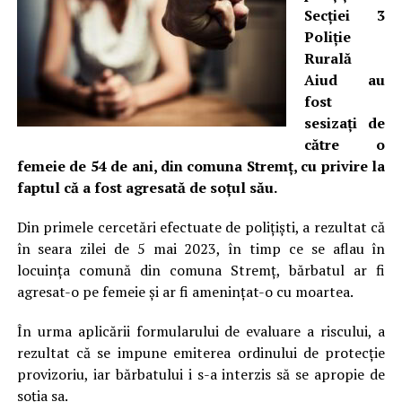
Secției 3
Poliție
Rurală
Aiud au
fost
sesizați de
către o
femeie de 54 de ani, din comuna Stremț, cu privire la
faptul că a fost agresată de soțul său.
Din primele cercetări efectuate de polițiști, a rezultat că
în seara zilei de 5 mai 2023, în timp ce se aflau în
locuința comună din comuna Stremț, bărbatul ar fi
agresat-o pe femeie și ar fi amenințat-o cu moartea.
În urma aplicării formularului de evaluare a riscului, a
rezultat că se impune emiterea ordinului de protecție
provizoriu, iar bărbatului i s-a interzis să se apropie de
soția sa.