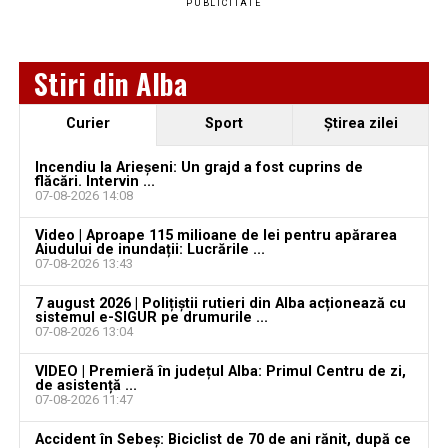
PUBLICITATE
aproape o lună de la spargere
Locuri de muncă în Sântimbru, disponibile la 4
Stiri din Alba
august 2026. AJOFM Alba a publicat lista posturilor
vacante
Curier
Sport
Ştirea zilei
Locuri de muncă în Galda de Jos, disponibile la 4
august 2026. AJOFM Alba a publicat lista posturilor
Incendiu la Arieșeni: Un grajd a fost cuprins de
vacante
flăcări. Intervin ...
07-08-2026 14:08
Locuri de muncă în Teiuș, disponibile la 4 august
Video | Aproape 115 milioane de lei pentru apărarea
2026. AJOFM Alba a publicat lista posturilor
Aiudului de inundații: Lucrările ...
vacante
07-08-2026 13:43
Bărbat de 30 de ani din Galda de Jos, reținut după
7 august 2026 | Polițiștii rutieri din Alba acționează cu
sistemul e-SIGUR pe drumurile ...
ce și-ar fi agresat și violat partenera
07-08-2026 13:04
VIDEO | Premieră în județul Alba: Primul Centru de zi,
de asistență ...
07-08-2026 11:47
Accident în Sebeș: Biciclist de 70 de ani rănit, după ce