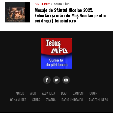
acum 8 luni
DIN JUDEȚ
Mesaje de Sfântul Nicolae 2025.
Felicitări și urări de Moș Nicolae pentru
cei dragi | teiusinfo.ro
ABRUD
AIUD
ALBA IULIA
BLAJ
CAMPENI
CUGIR
OCNA MURES
SEBES
ZLATNA
RADIO UNIREA FM
ZIAREONLINE24