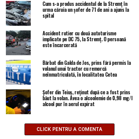
Cum s-a produs accidentul de la Stremț în
urma căruia un șofer de 71 de ani a ajuns la
spital
Accident rutier cu două autoturisme
implicate pe DC 75, la Stremț. O persoană
este încarcerată
Bărbat din Galda de Jos, prins fără permis la
volanul unui tractor cu remorcă
neînmatriculată, în localitatea Cetea
Șofer din Teiuș, reținut după ce a fost prins
băut la volan. Avea o alcoolemie de 0,98 mg/l
alcool pur în aerul expirat
CLICK PENTRU A COMENTA