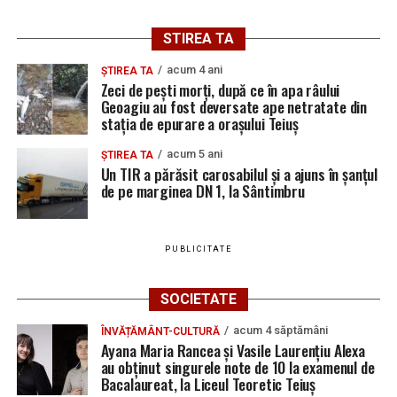
STIREA TA
acum 4 ani
ȘTIREA TA
Zeci de pești morți, după ce în apa râului
Geoagiu au fost deversate ape netratate din
stația de epurare a orașului Teiuș
acum 5 ani
ȘTIREA TA
Un TIR a părăsit carosabilul și a ajuns în șanțul
de pe marginea DN 1, la Sântimbru
PUBLICITATE
SOCIETATE
acum 4 săptămâni
ÎNVĂȚĂMÂNT-CULTURĂ
Ayana Maria Rancea și Vasile Laurențiu Alexa
au obținut singurele note de 10 la examenul de
Bacalaureat, la Liceul Teoretic Teiuș