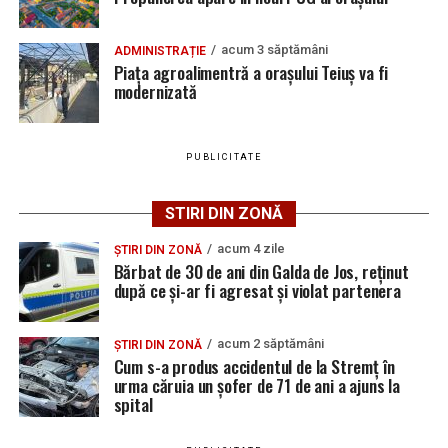
Locuri de muncă în Sântimbru, disponibile la 4
august 2026. AJOFM Alba a publicat lista posturilor
acum 3 săptămâni
ADMINISTRAȚIE
vacante
Piața agroalimentră a orașului Teiuș va fi
Adaugă teiusinfo.ro ca sursă
modernizată
Locuri de muncă în Galda de Jos, disponibile la 4
preferată pe Google
august 2026. AJOFM Alba a publicat lista posturilor
vacante
PUBLICITATE
Locuri de muncă în Teiuș, disponibile la 4 august
2026. AJOFM Alba a publicat lista posturilor
STIRI DIN ZONĂ
Urmărește Ziarul Unirea pe Social Media
vacante
acum 4 zile
Bărbat de 30 de ani din Galda de Jos, reținut după
ȘTIRI DIN ZONĂ
Bărbat de 30 de ani din Galda de Jos, reținut
ce și-ar fi agresat și violat partenera
după ce și-ar fi agresat și violat partenera
YouTube
Instagram
WhatsApp
Facebook
X
TikTok
acum 2 săptămâni
ȘTIRI DIN ZONĂ
Cum s-a produs accidentul de la Stremț în
Ultimele știri din Teiuș
urma căruia un șofer de 71 de ani a ajuns la
spital
Jaf de peste 300.000 de euro, la Teiuș. Familia
păgubită susține că ancheta bate pasul pe loc, la