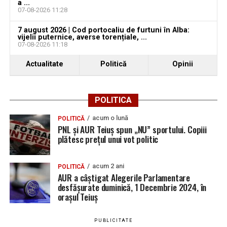
a ...
07-08-2026 11:28
7 august 2026 | Cod portocaliu de furtuni în Alba:
vijelii puternice, averse torențiale, ...
07-08-2026 11:18
Actualitate
Politică
Opinii
POLITICA
acum o lună
POLITICĂ
PNL și AUR Teiuș spun „NU” sportului. Copiii
plătesc prețul unui vot politic
acum 2 ani
POLITICĂ
AUR a câștigat Alegerile Parlamentare
desfășurate duminică, 1 Decembrie 2024, în
orașul Teiuș
PUBLICITATE